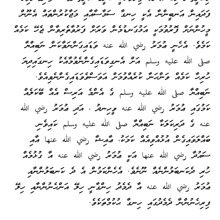
ފަދައިން އަނބީންނާ އެކީ ހިނގާ ސަމާސާއާއި މަޖާކުރުންތައް އެނޫން
މީހުންނަށް ފޮރުވުމަކީ އަޅުގަނޑުމެން ވަރަަށް ފަރުވާތެރިވާން ޖެހޭ ކަމެއް
ކަމެވެ. އެހެނީ ޢުމަރު رضي الله عنه ވަޑައިގަންނަވާކަން ނަބިއްޔާ
صلى الله عليه وسلم އަށް އެނގިވަޑައިގެންނެވުމާއެކު ހިނގައިދިޔަ
ހުރިހާ ކަމެއް ވަންހަނާ ކުރެއްވުމަށް އަވަސްވެވަޑައިގެންނެވިއެވެ.
ނަބިއްޔާ صلى الله عليه وسلم ގެ އެންމެ އަރިސް އެއް ބޭކަލެއް
ކަމުގައި ޢުމަރު رضي الله عنه ވީހިނދު ، އަދި ޢުމަރު رضي الله
عنه ގެ ދަރިކަލަކާ ނަބިއްޔާ صلى الله عليه وسلم ކައިވެނި
ބައްލަވައިގެން އުޅުއްވިއެއް ކަމަކު، ޢާއިޝާ رضي الله عنها އާއި
ސައުދާ رضي الله عنها އަކީ ޢުމަރު رضي الله عنه އާ ގުޅުމެއް
ހުރި ދެކަނބަލުންނެއް ނޫނެވެ. އެހެންކަމުން އެ ދެ ކަނބަލުންނާއި
ޢުމަރު رضي الله عنه އާ ދެމެދު ހިންގާނީ ހިލޭ އަންހެނުންނާއި ހިލޭ
ފިރިހެނުންނާ ދެމެދުގައި ހިނގާ ޙުކުމްތަކެވެ.