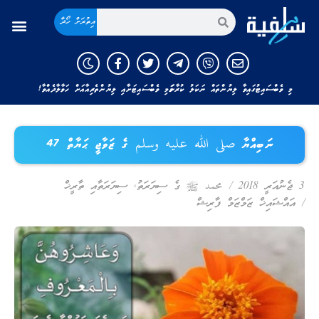
އިތުރަށް ހޯދާ
މި ވެބްސައިޓުގައިވާ ލިޔުންތައް ނަކަލު ކުރާނަމަ މި ވެބްސައިޓަށާއި ލިޔުންތެރިއާއަށް ހަވާލާދެއްވާ!
ނަބިއްޔާ صلى الله عليه وسلم ގެ ޒަވާޖީ ޙަޔާތް 47
3 ޖެނުއަރީ 2018
/
محمد ﷺ ގެ ސިޔަރަތު
,
ސިޔަރަތާއި ތާރީޚް
/
އައްޝައިޚް ޒަމްޒަމް ފާރިޝް