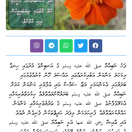
ފަހެ ނަބިއްޔާ صلى الله عليه وسلم ގެ އަނބީންގެ މެދުގައި ހިނގާ
މިކަހަލަ ކަންކަން އަބުއިކުރައްވައި މައްސަލަ ހޫނު ކުރެއްވުމުގައި
ބަދަލުގައި އެކަންކަމަކީ މަޖާ، ސަމާސާ އަދި އުފާވެރި ކަންކަން ކަމަށް
ނަބިއްޔާ صلى الله عليه وسلم ބަދަލުކޮށްލައްވާލެއް ޙިކުމަތްތެރިކަމާއި
އެކަލޭގެފާނުގެ صلى الله عليه وسلم ގެ ޢަދުލުވެރިކަމާއި ކަންކަން
ޙައްލުކުރައްވާލެއް ފުރިހަމަކަން މިފަދަ ޙަދީޘްތަކުން ފެނިގެން ދެއެވެ.
އަދި ޢާއިޝާ رضي الله عنها އަކީ ނަބިއްޔާ صلى الله عليه وسلم