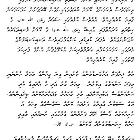
ގެ އަރިހުގައި ހުންނެވި އެންމެ ލޮބުވެތި އަނބިކަނބަލުން ކަމުގައި
ވިނަމަވެސް އެކަމަނާގެ ކޮޅަށް ބުރަވެވަޑައިނުގެން ބޭރުފުށުން ހަމަހަމަކަން
ޤާއިމު ކުރެއްވިއެވެ. އެއްވެސް ޙާލެއްގައި ސައުދާ رضي الله عنها ގެ
ހިތްދަތި ކުރައްވާފައި ޢާއިޝާ رضي الله عنها ގެ ކޮޅަށް ލެނބިވަޑައެއް
ނުގަންނަވައެވެ. އެފަދަ ކުދިކުދި ކަންކަމުގައިވެސް އަނބިކަނބަލުންގެ
މެދުގައި ހަމަހަމަކަމާއި ޢަދުލުވެރިކަން އެކަލޭގެފާނު އެންމެ ފުރިހަމަ
ގޮތުގައި ޤާއިމު ކުރެއްވިއެވެ.
އެއާ ޚިލާފަށް އަޅުގަނޑުމެންގެ ތެރެއިން ގިނަ މީހުންގެ ޢަމަލު ހުންނަނީ
މިފަދަ ކަންކަމުގެ އިތުރުން ، މިއަށް ވުރެ އަދި މާ އާދައިގެ ކުދި
ކަންކަންވެސް އަބުއިކޮށްލައި މުޅި މާހައުލު ތަޣައްޔަރުކޮށްލާ ބީދައިންނެވެ.
އޭގެ ސަބަބުން ޢާއިލާގެ ފަރުދަކު ކޮށްލާ ސަމާސާއެއް ވިހަވެ އެ
ހުރިހާކަމެއް ގޯސްވެ ދޭދޭ ފަރުދުންގެ ގުޅުމުގައި ރެނދުލައި ޢާއިލީ
ޙަޔާތް ކިލަނބުވެގެންދާ ގޮތަށެވެ. هدانا الله.
މިޙަދީޘުން ލިބޭ އަނެއް ފިލާވަޅަކީ ކުރީގެ ޙަދީޘުންވެސް ފެނިގެންދިޔަ