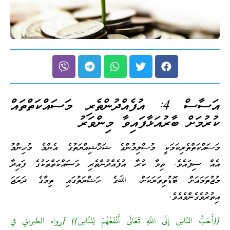
އަސާސް 4: އުފެއްދުންތެރި މަސައްކަތްތައް
ކުރުމަށް ބާރުއަޅާފައިވާ މިންވަރު
މަސައްކަތްތެރިކަމަކީ މުސްލިމުންގެ ޝަޚްޝިއްޔަތުގެ އެންމެ މުހިންމު
އެއް ސިފައެވެ. ތިމާ ކުރާ އުފެއްދުންތެރި މަސައްކަތްތަކުގެ ފައިދާ
މުޖުތަމަޢަށް ބޮޑުވިވަރަކަށް، ﷲގެ ހަޟްރަތުގައި ތިމާގެ ދަރަޖަ
އިތުރުވެގެންވެއެވެ.
((أَحَبُّ النَّاسِ إِلَى اللَّهِ تَعَالَى أَنْفَعُهُمْ لِلنَّاسِ)) [رواه الطبراني في