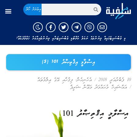
އިތުރަށް ހޯދާ
މި ވެބްސައިޓުގައިވާ ލިޔުންތައް ނަކަލު ކުރާނަމަ މި ވެބްސައިޓަށާއި ލިޔުންތެރިއާއަށް ހަވާލާދެއްވާ!
އިސްލާމީ އިޤްތިޞާދު 101 (5)
10 ފެބްރުއަރީ 2018
/
އެހެނިހެން
,
ފިޤުހާއި އޭގެ ޢިލްމުތައް
/
އައްޝައިޚް މުޙައްމަދު މަޢޫން ޝަރީފް