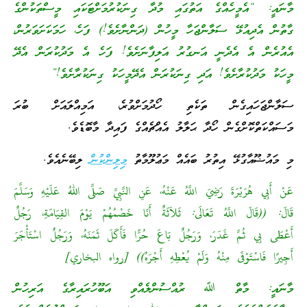
މާނައީ: “އެމީހެއްގެ އަތުގައި މުދާ ގިނަކުރުމަށްޓަކައި މީސްތަކުންގެ
ގާތުން އެދިއުޅޭ ސަލާންޖަހާ މީހުން (ދަންނާށެވެ!) ފަހެ، ހަމަކަށަވަރުން،
އެއުރެން އެ އެދެނީ އަނގުރު އަލިފާނަށެވެ! ފަހެ އެ މަދުކުރަން އެދޭ
މީހަކު މަދުކުރާށެވެ! އަދި ގިނަކުރަން އެދޭމީހަކު ގިނަކުރާށެވެ!”
ސަލާންޖަހައިގެން ތަކެތި ހޯދުމަށްވުރެ، އަމިއްލައަށް ބުރަ
މަސައްކަތްކޮށްގެން ހޯދާ ޙަލާލު އެއްޗެއްގެ ފައިދާ މާބޮޑެވެ.
މި މައުޟޫއާގުޅޭ އިތުރު ބައެއް މަޢުލޫމާތު
މިލިންކުން
ލިބޭނެއެވެ.
عَنْ أَبِي هُرَيْرَةَ رَضِيَ اللَّهُ عَنْهُ، عَنِ النَّبِيِّ صَلَّى اللهُ عَلَيْهِ وَسَلَّمَ
قَالَ: ((قَالَ اللَّهُ تَعَالَى: ثَلاَثَةٌ أَنَا خَصْمُهُمْ يَوْمَ القِيَامَةِ، رَجُلٌ
أَعْطَى بِي ثُمَّ غَدَرَ، وَرَجُلٌ بَاعَ حُرًّا فَأَكَلَ ثَمَنَهُ، وَرَجُلٌ اسْتَأْجَرَ
أَجِيرًا فَاسْتَوْفَى مِنْهُ وَلَمْ يُعْطِهِ أَجْرَهُ)) [رواه البخاري]
މާނައީ: މާތް ﷲ ރުއްސުންލެއްވި އަބޫހުރައިރާގެ އަރިހުން