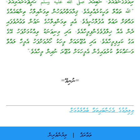
ރިވާވެގެންވެއެވެ. ނަބިއްޔާ صلى الله عليه وسلم ޙަދީޘްކުރެއްވިއެވެ.
“ﷲ ތަޢާލާ ވަޙީކުރެއްވިއެވެ. ޤިޔާމަތްދުވަހުން ތިމަންއިލާހު ތިންބައެއްގެ
މައްޗަށް ދަޢުވާ އުފުލާހުށީމެވެ. އެއީ ތިމަންއިލާހުގެ ނަމުން ވަޢުދުވެފައި
ދެން އެއާ ޚިލާފުވެގެންފިމީހާއެވެ. އަދި މިނިވަނަކު ވިއްކުމަށްފަހު އޭގެ
އަގު ކައިފިމީހާއެވެ. އަދި އުޖޫރައަށް މީހަކު ހޯދުމަށްފަހު އެމީހާ ލައްވާ
މަސައްކަތް ކުރުވައިގެން އެމީހަކަށް އުޖޫރަ ނުދިން މީހާއެވެ.”
=ނުނިމޭ=
މިލިޔުމުގެ އެހެންބައިތައް ބެއްލެވުމަށް
ތަޢާރަފް
ލިޔުންތެރިން