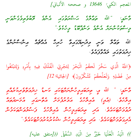
المعجم الكبي: 13646 و صححه الألباني]
މާނައީ: “ﷲ ތަޢާލާގެ ޙަޟްރަތުގައި އެންމެ ލޮބުވެތިވެގެންވަނީ
މީސްތަކުންނަށް އެންމެ މަންފާބޮޑު މީހެކެވެ.”
ﷲ ތަޢާލާ ވަނީ މިދުނިޔޭގައިވާ ހުރިހާ އެއްޗެއް އިންސާނުންގެ
ޚިދުމަތުގައި ލައްވާފައެވެ.
﴿اللَّهُ الَّذِي سَخَّرَ لَكُمُ الْبَحْرَ لِتَجْرِيَ الْفُلْكُ فِيهِ بِأَمْرِهِ وَلِتَبْتَغُوا
مِنْ فَضْلِهِ وَلَعَلَّكُمْ تَشْكُرُونَ﴾ [الجاثية:12]
މާނައީ: ” ﷲ އީ، ތިޔަބައިމީހުންނަށްޓަކައި ކަނޑު ޚިދުމަތްތެރިކުރެއްވި
އިލާހެވެ. (އެއީ) އެއިލާހުގެ އަމުރުފުޅަށް އެތާނގައި އުޅަނދުތައް
ދުވުމަށްޓަކައެވެ. އަދި ތިޔަބައިމީހުން އެއިލާހުގެ ފަޟުލުވަންތަކަމުން
އެދިގަތުމަށްޓަކައެވެ. އަދި ތިޔަބައިމީހުން ޝުކުރުކުރުމަށްޓަކައެވެ.”
)) الْيَدُ الْعُلْيَا خَيْرٌ مِنَ الْيَدِ السُّفْلَى (([متفق عليه]