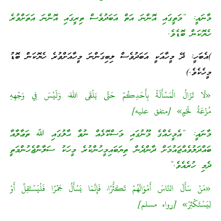
މާނައީ: “މަތީގައި އޮންނަ އަތް އަބަދުވެސް ތިރީގައި އޮންނަ އަތަށްވުރެ
ހެޔޮކަން ބޮޑެވެ.
)އެބަހީ: ދޭ މީހާއަކީ އަބަދުވެސް ލިބިގަންނަ މީހާއަށްވުރެ ހެޔޮކަން ބޮޑު
މީހެކެވެ.)
«لَا تَزَالُ الْمَسْأَلَةُ بِأَحَدِكُمْ حَتَّى يَلْقَى اللهَ، وَلَيْسَ فِي وَجْهِهِ
مُزْعَةُ لَحْمٍ» [متفق عليه]
މާނައީ: “އެމީހެއްގެ މޫނުގައި މަސްކޮޅެއް ނުވާ ޙާލުގައި ﷲ ތަޢާލާއާ
ބައްދަލުވެއްޖައުމަށް ދާންދެން ތިޔަބައިމީހުންކުރެ މީހަކު ސަލާންޖެހުންމަތީ
ދެމި ހުރެއެވެ.”
«مَنْ سَأَلَ النَّاسَ أَمْوَالَهُمْ تَكَثُّرًا، فَإِنَّمَا يَسْأَلُ جَمْرًا فَلْيَسْتَقِلَّ أَوْ
لِيَسْتَكْثِرْ» [رواه مسلم]