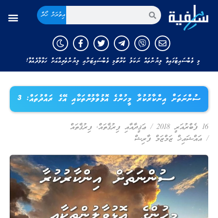
އިތުރަށް ހޯދާ
މި ވެބްސައިޓުގައިވާ ލިޔުންތައް ނަކަލު ކުރާނަމަ މި ވެބްސައިޓަށާއި ލިޔުންތެރިއާއަށް ހަވާލާދެއްވާ!
ސުންނަތަށް އިންކާރުކުރާ މީހުންގެ އޮޅުވާލުންތަކާއި އޭގެ ރައްދުތައް: 3
16 ފެބްރުއަރީ 2018
/
ޢަޤީދާއާއި ފިރުޤާތައް
,
ފިރުޤާތައް
/
އައްޝައިޚް ޒަމްޒަމް ފާރިޝް