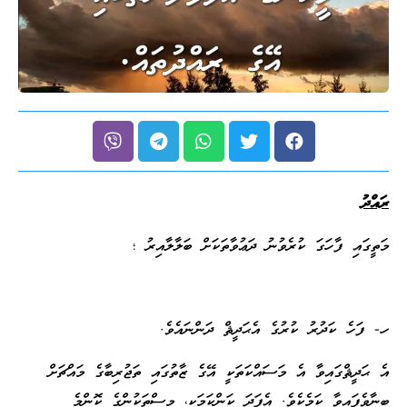
ރައްދު
މަތީގައި ފާހަގަ ކުރެވުނު ދަޢުވާތަކަށް ބަލާލާއިރު ؛
ހ- ފަހެ ކަދުރު ކުރުގެ އެޙަދީޘް ދަންނައެވެ.
އެ ޙަދީޘްގައިވާ އެ މަސައްކަތަކީ އޭގެ ޒާތުގައި ތަޖުރިބާގެ މައްޗަށް
ބިނާވެފައިވާ ކަމެކެވެ. އެފަދަ ކަންކަމަކީ، މީސްތަކުންގެ ކޮންމެ