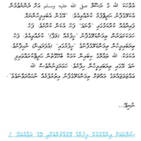
އެވާހަކަ ﷲ ގެ ރަސޫލާ صلى الله عليه وسـلم އަށް ދެންނެވުމުން
އެކަލޭގެފާނު ޙަދީޘްފުޅު ކުރެއްވިއެވެ: “އޭގެން އެބައިމީހުންނަށް
ފައިދާއެއް ކުރާކަމުގައި ‘ވާނަމަ’ ފަހެ އެކަން ކުރާށެވެ. ފަހެ
ހަމަކަށަވަރުން، ތިމަންކަލޭގެފާނު ‘ހީފުޅެއް (ލަފާ)’ ކުރެއްވީއެވެ. ފަހެ
ތިޔަބައިމީހުން ތިމަންކަލޭގެފާނުގެ ‘ހީފުޅުގައި’ (އެފަދައިން) ނުހިފާށެވެ.
އެކަމަކު، ﷲ ތަޢާލާގެ ކިބައިން ކަމަކާ ބެހޭގޮތުން ޙަދީޘްކުރައްވައިފި
ނަމަ އޭގައި ތިޔަބައިމީހުން ހިފާށެވެ. ހަމަޔަޤީނުންވެސް ﷲ
ޢައްޒަވަޖައްލަގެ މައްޗަށް ތިމަންކަލޭގެފާނު އިތުރުފުޅެއް ނުހައްދަވާނަމެވެ”.
ނުނިމޭ…
ސުންނަތަށް އިންކާރުކުރާ މީހުންގެ އޮޅުވާލުންތަކާއި އޭގެ ރައްދުތައް: 2