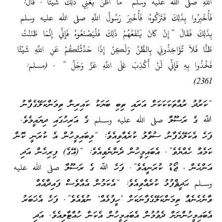
اللَّهِ صلى الله عليه وسلم ‏”‏مَا
أَظُنُّ
يُغْنِي ذَلِكَ شَيْئًا‏”‏‏.‏ قَالَ:
فَأُخْبِرُوا بِذَلِكَ فَتَرَكُوهُ، فَأُخْبِرَ رَسُولُ اللَّهِ صلى الله عليه وسلم
بِذَلِكَ فَقَالَ ‏”
‏إِنْ كَانَ يَنْفَعُهُمْ
ذَلِكَ فَلْيَصْنَعُوهُ فَإِنِّي إِنَّمَا
ظَنَنْتُ
ظَنًّا
فَلاَ تُؤَاخِذُونِي
بِالظَّنِّ
وَلَكِنْ إِذَا حَدَّثْتُكُمْ عَنِ اللَّهِ شَيْئًا
فَخُذُوا بِهِ فَإِنِّي لَنْ أَكْذِبَ عَلَى اللَّهِ عَزَّ وَجَلَّ ‏”‏ ‏.‏ (مسلم:
2361)
“ކަރުދު ރުއްތަކަކަކަށް އަރައި ތިބި ބަޔަކު ކައިރިން ތިމަންކަލޭގެފާނު
ﷲ ގެ ރަސޫލާ صلى الله عليه وسـلم ގެ އަރިހުގައި ދިޔައީމެވެ.
ފަހެ އެކަލޭގެފާނު ސުވާލު ކުރެއްވިއެވެ: “މިބައިމީހުން އެ ކުރަނީ ކޮން
ކަމެއް ހެއްޔެވެ”. އެބައިމީހުން ދެންނެވިއެވެ: “(އޭގެ) ފިރިހެން އަދި
އަންހެން ، ޖޯޑު ކުރަނީއެވެ”. ފަހެ ﷲ ގެ ރަސޫލާ صلى الله عليه
وسـلم ޙަދީޘްފުޅު ކުރެއްވިއެވެ: “އެކަމުން އެއްވެސް ފައިދާއެއް
ވާނެހެނެއް ތިމަންކަލޭގެފާނަކަށް ‘ހީފުޅެއް’ ނުވެއެވެ”. ފަހެ އެޚަބަރު
އެބައިމީހުންނަށް ދެވުމުން އެބައިމީހުން އެކަން ހުއްޓާލިއެވެ. އަދި