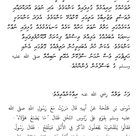
ދުވަހެއްގެ ދިރިއުޅުމާ ގުޅިފައިވާ ކަންކަމެވެ. އަދި ނުވަތަ އާދަކާދައާއި
ދުވަސްވީ ތަޖުރިބާގެ އަލީގައި ކޮށްއުޅޭ ކަންކަމެވެ. އެފަދަ ކަންކަމަކީ
އެކަމެއްގައި ޙަލާލު ނުވަތަ ޙަރާމް ކަމެއް ކަނޑައެޅުމެއް ގުޅިފައި ނުވާހާ
ހިނދަކު އެބައެއްގެ އަމިއްލަ ވިސްނުމާ ފިކުރަށް ދޫކޮށްލެވިފައިވާ
ކަންކަމެވެ. އެކަން ޚުދު އެބައިމީހުން ދަލީލެއްގެ ގޮތުގައި އެނެގި
ޙަދީޘުގައި ވެސް ނުހަނު ސާފުކޮށް އެއޮތީ ނަބިއްޔާ صلى الله عليه
وسـلم ގެ ބަސްފުޅުން ފެންނާށެވެ.
ފަހެ ޠަލްޙާ رضي الله عنه ރިވާކުރެއްވިއެވެ:
مُوسَى بْنِ طَلْحَةَ عَنْ أَبِيهِ قَالَ مَرَرْتُ مَعَ رَسُولِ اللَّهِ صلى الله
عليه وسلم بِقَوْمٍ عَلَى رُءُوسِ النَّخْلِ فَقَالَ ‏”‏مَا يَصْنَعُ هَؤُلاَءِ‏”‏‏.‏
فَقَالُوا يُلَقِّحُونَهُ يَجْعَلُونَ الذَّكَرَ فِي الأُنْثَى فَيَلْقَحُ ‏.‏ فَقَالَ رَسُولُ