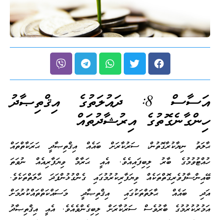
އަސާސް 8: ދައުލަތުގެ އިޤްތިޞާދު
ހިންގާނެގޮތުގެ އިރުޝާދުތައް
ޙާލަތު ނިޔާކުރާގޮތުން، ސަރުކާރަށް ބައެއް އިޤްތިޞާދީ ޙަރަކާތްތައް
ހުއްޓުވުމުގެ ބާރު ލިބިފައިއެވެ. އެއީ ޙަރާމް ވިޔަފާރިއެއް ނުވަތަ
ބޭއިންސާފުވެރިގޮތްތަކެއް ވިޔަފާރިކުރުމުގައި ގެންގުޅުންފަދަ ޙާލަތްތަކެވެ.
އަދި ބައެއް ޙާލަތްތަކުގައި އިޤްތިޞާދީ މަސައްކަތްތައްކުރުމަށް
އަމުރުކުރުމުގެ ބާރުވެސް ސަރުކާރަށް ލިބިގެންވެއެވެ. އެއީ އިޤްތިޞާދު