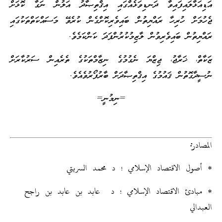
އަޑިއަޅާލައިފައިވާ ދަނޑިވަޅެއްގައި އިޤްތިޞާދު އަލުން ނަގާ ކޮޅަށް
ޖެހުމަށް ހުރިހާ ރައްޔިތުން ބައިވެރިކޮށްގެން ކުރެވޭ މަސައްކަތްތަކުގައި
ރައްޔިތުން ބައިވެރިވުން ލާޒިމުކުރުންފަދަ ކަންކަމެވެ.
ޒަކާތް، ޚަރާޖު، ޖިޒްޔަ ނެގުމުގެ ނިޒާމްތަކުގެ ތެރެއިން ސަރުކާރަށް
ނުސީދާގޮތުން ޤައުމުގެ އިޤްތިޞާދަށް ބާރުފޯރުވެއެވެ.
=ނިމުނީ=
المصادر:
* أصول الاقتصاد الإسلامي ؛ د محمد السريتي
* مبادئ الاقتصاد الإسلامي ؛ د عابد بن عابد بن راجح
العبدالي