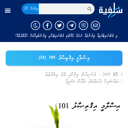
އިތުރަށް ހޯދާ
މި ވެބްސައިޓުގައިވާ ލިޔުންތައް ނަކަލު ކުރާނަމަ މި ވެބްސައިޓަށާއި ލިޔުންތެރިއާއަށް ހަވާލާދެއްވާ!
އިސްލާމީ އިޤްތިޞާދު 101 (13)
1 މާޗް 2018
/
އެހެނިހެން
,
ފިޤުހާއި އޭގެ ޢިލްމުތައް
/
އައްޝައިޚް މުޙައްމަދު މަޢޫން ޝަރީފް