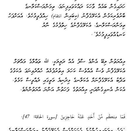
ހަދައިގެން ބައެއް ވާހަކަ ދައްކަވައިފިނަމަ، ތިމަންރަސްކަލާނގެ
ބާރުވެރިކަމުން އެކަލޭގެފާނު (ކިބައިން انتقام) ހިއްޕެވީމުހެވެ. އެއަށްފަހު
ތިމަންރަސްކަލާނގެ، އެކަލޭގެފާނުގެ ހިތްޕުޅުގެ ނާރު
ކަނޑުއްވައިފީމުހެވެ”.
މިއާޔަތުން ލިބޭ އެންމެ ސާފު އެއް ދަލީލަކީ، ﷲ ތަޢާލާގެ މައްޗަށް
އެކަލޭގެފާނު ވެސް އެއްވެސް ކަހަލަ އިތުރުފުޅެއް ހެއްދެވިނަމަ އެކަމުގެ
ޢަޛާބު އެކަލޭގެފާނަށް އެކަލާނގެ މިދުނިޔެ މަތީގައި ދެއްވީސް ކަމެވެ.
އެކަން އެނގިގެންދަނީ މިއާޔަތުގެ ފަހަތުން އަންނަ އާޔަތުންނެވެ.
فَمَا مِنكُم مِّنْ أَحَدٍ عَنْهُ حَاجِزِينَ [سورة الحاقة: 47].
“ފަހެ، ތިޔަބައިމީހުންކުރެ އެކަކަށްވެސް އެކަލޭގެފާނު ތިމަންރަސްކަލާނގެ