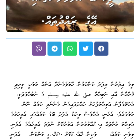
މީގެ އިތުރުން މިފަދަ ކަންކަމުން ހާމަވެގެންދާ އަނެއް ކަމަކީ، ކީރިތި
ޤުރްއާން އާއި ނަބިއްޔާ صلى الله عليه وسـلم ގެ ނުބުއްވަތަކީ،
އެކަލޭގެފާނު އަމިއްލަފުޅަށް ހައްދަވައިގެން ގެންނެވި ކަމެއް ނޫން
ކަމުގައެވެ. އެހެނީ، އެއްވެސް މީހަކު އެފަދަ ބޮޑު ކަމެއްގައި އެމީހަކުގެ
އަމިއްލަ ކުށްތައް އިޞްޙާލުކުރަން އަމުރުކޮށް ނުވަތަ އެމީހެއްގެ އެވެނި
މިވެނި ކަމެއް، – ވަކިން ޚާއްޞަކޮށް ޝަޚްޞީ ކަންކަން – އެވަނީ