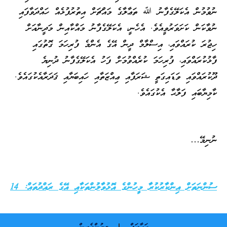
ނުވުމުން އެކަލޭގެފާނު ﷲ ތަޢާލާގެ މައްޗަށް އިތުރުފުޅެއް ހައްދަވާފައި
ނުވާކަން ކަށަވަރުވީއެވެ. އެހެނީ، އެކަލޭގެފާނު މައްކާއިން މަދީނާއަށް
ހިޖުރަ ކުރައްވައި، އިސްލާމް ދީން އޭގެ އެންމެ ފުރިހަމަ ގޮތުގައި
ފާޅުކުރައްވައި، ފުރިހަމަ ކުރެއްވުމަށް ފަހު އެކަލޭގެފާނު ދުނިޔެ
ދޫކުރައްވައި ވަޑައިގަތީ ޝަރަފާއި ޢިއްޒަތާއި ހައިބަޔާއި ޤަދަރާއެކުގައެވެ.
ކާމިޔާބައި ފަލާޙާ އެކުގައެވެ.
ނުނިމޭ…
ސުންނަތަށް އިންކާރުކުރާ މީހުންގެ އޮޅުވާލުންތަކާއި އޭގެ ރައްދުތައް: 14