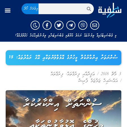
އިތުރަށް ހޯދާ
މި ވެބްސައިޓުގައިވާ ލިޔުންތައް ނަކަލު ކުރާނަމަ މި ވެބްސައިޓަށާއި ލިޔުންތެރިއާއަށް ހަވާލާދެއްވާ!
ސުންނަތަށް އިންކާރުކުރާ މީހުންގެ އޮޅުވާލުންތަކާއި އޭގެ ރައްދުތައް: 15
3 މާޗް 2018
/
ޢަޤީދާއާއި ފިރުޤާތައް
,
ފިރުޤާތައް
/
އައްޝައިޚް ޒަމްޒަމް ފާރިޝް