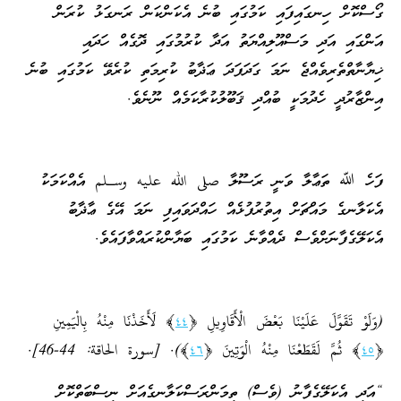
ގޯސްކޮށް ހިނގައިފައި ކަމުގައި ބުނެ އެކަންކަން ރަނގަޅު ކުރަން
އަންގައި އަދި މަސްއޫލިއްޔަތު އަދާ ކުރުމުގައި ދޮގެއް ހަދައި
ޚިޔާނާތްތެރިވެއްޖެ ނަމަ ގަދަފަދަ ޢަޛާބު ކުރިމަތި ކުރެވޭ ކަމުގައި ބުނެ
އިންޒާރުދީ ހެދުމަކީ ބުއްދި ޤަބޫލުކުރާކަމެއް ނޫނެވެ.
ފަހެ ﷲ ތަޢާލާ ވަނީ ރަސޫލާ صلى الله عليه وسـلم އެއްކަމަކު
އެކަލާނގެ މައްޗަށް އިތުރުފުޅެއް ހައްދަވައިފި ނަމަ އޭގެ ޢާޛާބު
އެކަލޭގެފާނަށްވެސް ދެއްވާނެ ކަމުގައި ބަޔާންކުރައްވާފައެވެ.
(وَلَوْ تَقَوَّلَ عَلَيْنَا بَعْضَ الْأَقَاوِيلِ ﴿
٤٤
﴾ لَأَخَذْنَا مِنْهُ بِالْيَمِينِ
﴿
٤٥
﴾ ثُمَّ لَقَطَعْنَا مِنْهُ الْوَتِينَ ﴿
٤٦
﴾). [سورة الحاقة: 44-46].
“އަދި އެކަލޭގެފާނު (ވެސް) ތިމަންރަސްކަލާނގެއަށް ނިސްބަތްކޮށް