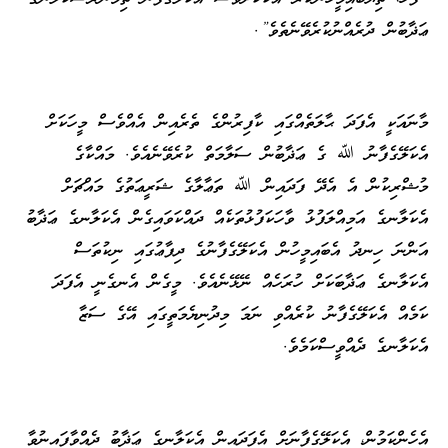
ޢަޛާބުން ދުރެއްނުކުރެވޭނެތެވެ”.
މާނައަކީ އެފަދަ ޙާލަތެއްގައި ކާފިރުންގެ ތެރެއިން އެއްވެސް މީހަކަށް
އެކަލޭގެފާނު ﷲ ގެ ޢަޛާބުން ސަލާމަތް ކުރެވޭނެއެވެ. މައްކާގެ
މުޝްރިކުން އެ އެދޭ ފަދައިން ﷲ ތަޢާލާގެ ޝަރީޢަތުގެ މައްޗަށް
އެކަލާނގެ އަމިއްލަފުޅު ވާހަކަފުޅުތަކެއް ދައްކަވައިގެން އެކަލާނގެ ޢަޛާބު
އަންނަ ހިނދު އެބައިމީހުން އެކަލޭގެފާނުގެ ދިފާޢުގައި ނިކުތަސް
އެކަލާނގެ ޢަޛާބަކަށް ހުރަހެއް ނޭޅޭނެއެވެ. މީގެން އެނގެނީ އެފަދަ
ކަމެއް އެކަލޭގެފާނު ކުރެއްވި ނަމަ މިދުނިޔެމަތީގައި އޭގެ ސަޒާ
އެކަލާނގެ ދެއްވީސްކަމެވެ.
އެހެންކަމުން، އެކަލޭގެފާނަށް އެފަދައިން އެކަލާނގެ ޢަޛާބު ދެއްވާފައިނުވާ