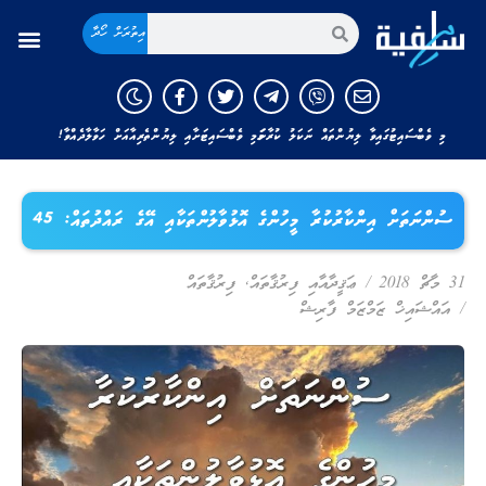
އިތުރަށް ހޯދާ
މި ވެބްސައިޓުގައިވާ ލިޔުންތައް ނަކަލު ކުރާނަމަ މި ވެބްސައިޓަށާއި ލިޔުންތެރިއާއަށް ހަވާލާދެއްވާ!
ސުންނަތަށް އިންކާރުކުރާ މީހުންގެ އޮޅުވާލުންތަކާއި އޭގެ ރައްދުތައް: 45
31 މާޗް 2018
/
ޢަޤީދާއާއި ފިރުޤާތައް
,
ފިރުޤާތައް
/
އައްޝައިޚް ޒަމްޒަމް ފާރިޝް