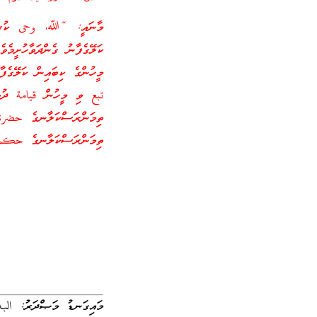
މާނައީ: “ﷲ، وحى ކުރެއްވ
ކަލޭގެފާނު ގެންދަވާހުށީމެ
މީހުންގެ ކިބައިން ކަލޭގެފާ
تبع ވި މީހުން قيامة ދުވަހ
ތިމަންރަސްކަލާނގެ حضرة އ
ތިމަންރަސްކަލާނގެ حكم ކ
މައިގަނޑު މަޞްދަރު: البد