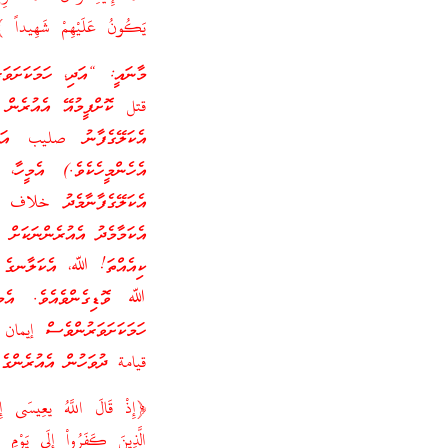
يَكُونُ عَلَيْهِمْ شَهِيداً 
މާނައީ: “އަދި، ހަމަކަށަ
قتل ކޮށްފީމުއޭ އެއުރެން 
އެކަލޭގެފާނު صليب އަކ
އެހެންމީހެކެވެ.) އެމީހާ،
އެކަލޭގެފާނާމެދު خلاف ވ
އެކަމާމެދު އެއުރެންނަކަށް
ކިއެއްތަ! ﷲ، އެކަލާނގެ 
ﷲ ވޮޑިގެންވެއެވެ. އެމީހ
ހަމަކަށަވަރުންވެސް إيمان 
قيامة ދުވަހުން އެއުރެންގެ 
﴿إِذْ قَالَ اللَّهُ يعِيسَى إِنِّ
الَّذِينَ كَفَرُواْ إِلَى يَوْمِ 