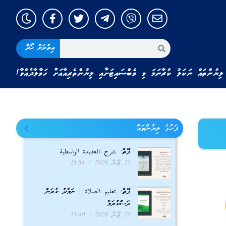
އިތުރަށް ހޯދާ
ލިޔުންތައް ނަކަލު ކުރާނަމަ މި ވެބްސައިޓަށާއި ލިޔުންތެރިއާއަށް ހަވާލާދެއްވާ!
ފަހުގެ ލިޔުންތައް
ފޮތް: شرح العقيدة الواسطية
21 ޖޫން 2026
13:54
ފޮތް: تعليم الصلاة | ނަމާދު ކުރަން
ދަސްކުރަމާ
21 ޖޫން 2026
13:40