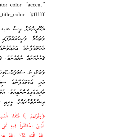
ator_color=”accent”
title_color=”#ffffff”]
ޔަހޫދީންނަށް ޢީސާ عليه ا
ވަތަޢާލާ ވަޙީކުރައްވާފ
އެކަލޭގެފާނުގެ ޢަދުއްވުން
ޤަތުލުކޮށެއް ނުލެވުނެވެ. ޤަ
ވަރަށްގިނަ ސަލަފުއްޞާލިހު
އަދި އެކަލޭގެފާނުގެ ސިފަ
އެދިވަޑައިގެންނެވިއެވެ. އެ
އިޝާރާތްކުރައްވާ، ކީރިތި ޤ
﴿وَقَوْلِهِمْ إِنَّا قَتَلْنَا ال
الَّذِينَ اخْتَلَفُواْ فِيهِ لَفِ
اللَّهُ إِلَيْهِ وَكَانَ اللَّهُ ع