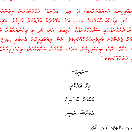
ިހިނދު ހަނދުމަކުރާށެވެ! އޭ عيسى ގެފާނެވެ! ހަމަކަށަވަރުން، ތިމަންރަސ
ވެ. އަދި، ތިމަންރަސްކަލާނގެ حضرة އަށް ކަލޭގެފާނު އުފުއްލަވާ ހުށީމެވެ. އަދި
ނު ދުރުކުރައްވައި ސަލާމަތްކުރައްވާ ހުށީމެވެ. އަދި، كافر ވި މީހުންނަށްވުރެ ކަލ
ާ ޖެހެންދެން މަތިވެރިކުރައްވާހުށީމެވެ. ދެން، ތިޔަބައިމީހުން އެނބުރި رجوع 
ަށެވެ. ދެން، ތިޔަބައިމީހުން خلاف ވެއުޅުނު ކަންތަކާމެދު، ތިޔަބައިމީހުންގެ 
ުރައްވާހުށީމެވެ.”
=ނުނިމޭ=
ލިޔެ ޖަމާކުރީ:
އަަޙްމަދު ޙުސައިން
ޢަބްދުﷲ ނަސީފް
اية والنهاية لابن كثير