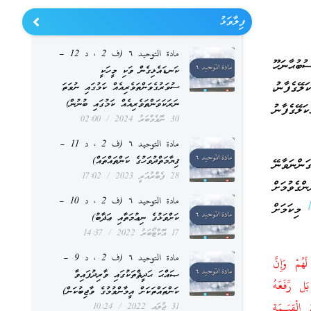
ފިލާވަޅު
مادة التوحيد ٦ (ف 2 ، د 12 –
ބުޙާނަހޫ
ކަނޑައެޅިގެން ވަކި މީހަކީ
ޭގެފާނު،
ސުވަރުގެވަންތަވެރިއެއް ކަމުގައި ނުވަތަ
ނަރަކަވަންތަވެރިއެއް ކަމުގައި ބުނުން)
ަލޭގެފާނު
30 ނޮވެމްބަރު 2024
02:00
مادة التوحيد ٦ (ف 2 ، د 11 –
ޤިޔާމަތްދުވަހުގެ ކަންތައްތައް)
ަންނަވާނޭ
28 ފެބްރުއަރީ 2023
17:02
ގެވުމަށް
مادة التوحيد ٦ (ف 2 ، د 10 –
މިކަމަށް
ކަށްވަޅުގެ ނިޢުމަތާއި ޢަޛާބު)
17 އޮކްޓޯބަރު 2022
14:37
مادة التوحيد ٦ (ف 2 ، د 9 –
هُمْ وَإِنَّ
ޞައްޙަ ޙަދީޘްތަކުގައި ވާރިދުފައިވާ
َل رَّفَعَهُ
ކަންތައްތަކަށް އީމާންވުމުގެ ވާޖިބުކަން)
الْقِيَـمَةِ
31 ޖުލައި 2022
10:24