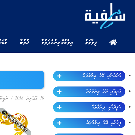
ފިލާވަޅު
ޢިލްމުވެރިންގެ ފަތުވާ
ޚުޠުބާ
ކުޑަކ
ޤުރުއާނާއި އޭގެ ޢިލްމުތައް
ޙަދީޘާއި އޭގެ ޢިލްމުތައް
10 އޭޕްރިލް 2018
/
ނަބީބޭ
ޢަޤީދާއާއި ފިރުޤާތައް
ފިޤުހާއި އޭގެ ޢިލްމުތައް