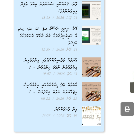
ފޮތް: ޤުރުއާނާއި ސުންނަތުން ތިބާގެ ޢަޤީދާ
ލިބިގަންނާށެވެ!
21 ޖޫން 2026
13:28
ފޮތް: ކީރިތި ރަސޫލާ صلى الله عليه وسلم
ގެ ކައިވެނިފުޅުތަކާ މެދު ދެކެވޭ ވާހަކަތަކުގެ
ޙަޤީޤަތް
21 ޖޫން 2026
12:39
އާޔަތެއް ތަފްސީރުކުރުމުގައި ޢިލްމުވެރިން
އިޖްމާޢުވުން ނުވަތަ ޚިލާފުވުން – 2
31 މާޗް 2026
08:17
އާޔަތެއް ތަފްސީރުކުރުމުގައި ޢިލްމުވެރިން
އިޖްމާޢުވުން ނުވަތަ ޚިލާފުވުން – 1
25 މާޗް 2026
08:22
ޢީދު ފާހަގަކުރުން
19 މާޗް 2026
16:23