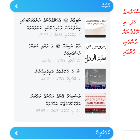
ޚުޠުބާ
ްކަލާނގެ
ނަބިއްޔާ ﷺ އެކަލޭގެފާނުގެ އުންމަތަށްޓަކައި
، كافر ވި
ބިރުފުޅުގެން ވަޑައިގެންނެވި ކަންތައްތައް
ޭގެފާނަށް
5 ފެބްރުއަރީ 2023
18:45
ވުންވަނީ،
މާތް ނަބިއްޔާ ﷺ ގެ ވަދާޢީ ޚުތުބާގެ
މެދުގައި
އުސްއަލިތައް
21 ޖުލައި 2021
23:12
ﷲ ގެ ގެކޮޅުތައް މަތިވެރިކުރުން
4 އޭޕްރިލް 2021
23:07
މުސްލިކަމު އޭނާގެ އަޚުންގެ މައްޗަށް
އަދާކޮށްދޭންޖެހޭ ޙައްޤުތައް
22 ޑިސެމްބަރު 2018
00:00
ކުޑަކުދިން