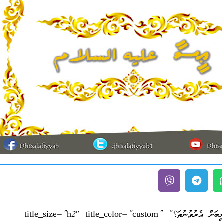
ޢީސާ عليه السلام ޞަލީބަށް އެރުވުނުތަ؟” title_size=”h2″ title_color=”custom”