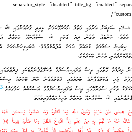
separator_style=”disabled” title_bg=”enabled” separ
custom_
لسلام ޞަލީބަށް އަރުވައި ޤަތުލު ނުކުރެވޭކަމަށް، ކީރިތި ޤުރުއާނުގައި ﷲ ސު
ައި ވެއެވެ. ކަންތައް ވެގެން ދިޔަ ގޮތަކީ ﷲ ސުބުޙާނަހޫ ވަތަޢާލާ އެކަލ
ގެ ކިބައިން ސަލާމަތް ކުރައްވާ އުޑަށް އުފުއްލެވުމެވެ. އެބައިމީހުންނަކަށް އެކ
ތުލުކޮށްލެވުނީ އެހެން ބޭކަލެކެވެ.
ން ވިދާޅުވާ ގޮތުގައި ޢީސާ ޢަލައިހިއްސަލާމް އެކަލޭގެފާނަށްޓަކައި ފިދާވެވަޑައިގ
ފުޅު ޖެހި އެކަލޭގެފާނުގެ ބަދަލުގައި ޤަތުލުވެގެން ދާނޭ ބޭކަލަކު އިސްނެން
[1]
ބޭކަލަކު ވާހުށީ ސުވަރުގޭގައި ޢީސާ ޢަލައިހިއްސަލާމުގެ އަޞްޙާބެއް ކަމުގައެވެ.
ުރުއާނުގައި ﷲ ސުބުޙާނަހޫ ވަތަޢާލާ ވަޙީކުރައްވާފައިވެއެވެ.
ْمَسِيحَ عِيسَى ابْنَ مَرْيَمَ رَسُولَ اللَّهِ وَمَا قَتَلُوهُ وَمَا صَلَبُوهُ وَلَـكِن شُبِّهَ لَ
ى شَكٍّ مِّنْهُ مَا لَهُمْ بِهِ مِنْ عِلْمٍ إِلاَّ اتِّبَاعَ الظَّنِّ وَمَا قَتَلُوهُ يَقِيناً ﴾﴿ ب
َزِيزاً حَكِيماً ﴾ ﴿وَإِن مِّنْ أَهْلِ الْكِتَـبِ إِلاَّ لَيُؤْمِنَنَّ بِهِ قَبْلَ مَوْتِهِ وَيَوْمَ 