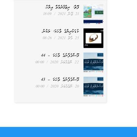
ފޮތް: ރިޒްޤުދެއްވާ އިލާހު
21 ޖޫން 2021
18:09
ކުޑަކުދިންގެ ވާހަކަ: ލަކުނު
25 މާޗް 2021
08:26
މޫސާގެފާނުގެ ވާހަކަ – 44
22 ނޮވެމްބަރު 2020
00:00
މޫސާގެފާނުގެ ވާހަކަ – 43
20 ނޮވެމްބަރު 2020
00:00