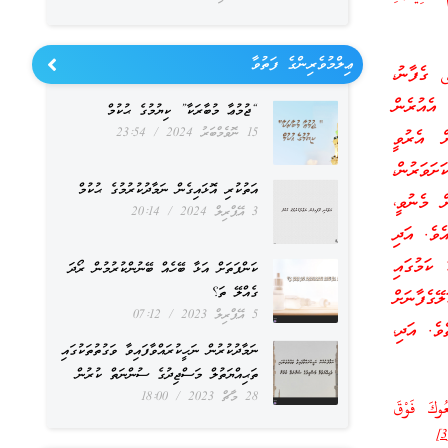
ޢިލްމުވެރިންގެ ފަތުވާ
 ގެފާނު،
އެއުރެން
“ޖުމުޢާ މުބާރަކާ” ކިޔުމުގެ ޙުކުމް
15 ނޮވެމްބަރު 2024
23:54
 އެރުވީ
ަވަރުން،
އަތުކުރި އޮޅައިގެން ނަމާދުކުރުމުގެ ޙުކުމް
 މެނުވީ،
3 އޭޕްރިލް 2024
20:14
ެވެ. އަދި
ކަމުގައި
ކަންފަތަށް އަޅާ ބޭހެއް ބޭނުންކުރުމުން ރޯދަ
ގެއްލޭ ތަ؟
ގެފާނަށް
5 އޭޕްރިލް 2023
07:12
ވެ. އަދި،
ނަމާދުކުރުން ނަހީކުރައްވާފައިވާ ވަގުތުތަކުގައި
ތަޙިއްޔަތުލް މަސްޖިދުގެ ސުންނަތް ކުރުން
28 މާޗް 2023
18:00
عُوكَ فَوْقَ