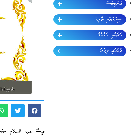
ޢަރަބިބަސް
ސިޔަރަތާއި ތާރީޚް
އަދަބާއި އަޚްލާޤު
ދުޢާއާއި ޛިކުރު