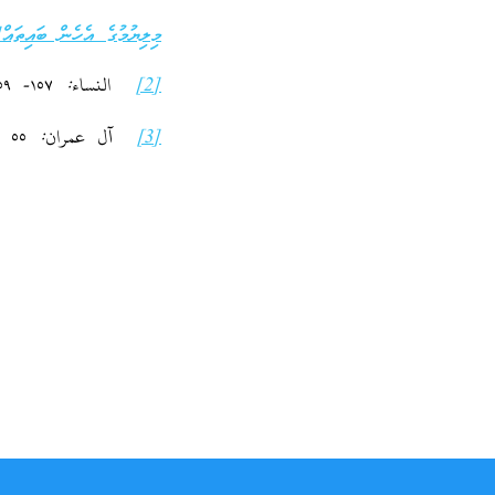
މިލިޔުމުގެ އެހެން ބައިތައް
]
[2]
النساء: ١٥٧- ١٥٩
[3]
آل عمران: ٥٥