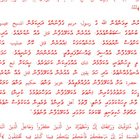
[2]
﴾
ވަރުން، ތިމަންމެން ﷲ ގެ رسول، مريم ގެފާނުންގެ ދަރިކަލުން المسيح عيسى
ބުނުމުގެ ސަބަބުންމެއެވެ. އެއުރެން އެކަލޭގެފާނު قتل އެއް ނުކުރެއެވެ. އަދި، 
ަށްވެސް ނާރުވައެވެ. އެހެނެއްކަމަކު (އެއުރެން قتل ކޮށް صليب އަށް
 އެކަލޭގެފާނާ އެއްސިފަ ޖައްސަވާފައިވާތީ، އެއުރެންނަށް ފެނުނީއެވެ. ހަމަކަށ
ީ މީހުންވަނީ، އެކަމާމެދު شك އެއްގައިކަން ކަށަވަރެވެ. ހީޔަކަށް تبع ވުން
 އެނގުމެއްނެތެވެ. އަދި ހަމަ يقين ން، އެއުރެން އެކަލޭގެފާނު قتل އެއް ނުކުރެއ
حضرة އަށް އެކަލޭގެފާނު އުފުއްލެވީއެވެ. عزيز ވަންތަ، حكيم ވަންތަ ކަލަކު 
ަކު މަރުވުމުގެކުރިން (ނުވަތަ އެކަލޭގެފާނު އަވަހާރަވުމުގެ ކުރިން) އެކަލޭ
ވާނެ މީހަކުކަމުގައި މެނުވީ، ފޮތުގެ أهل ވެރިންގެ ތެރެއިން އެކަކުވެސް ނުވެތެ
މައްޗަށް ހެކިވަނިވި ބޭކަލަކު ކަމުގައި އެކަލޭގެފާނު ވާނެތެވެ.”
ي مُتَوَفِّيكَ وَرَافِعُكَ إِلَىَّ وَمُطَهِّرُكَ مِنَ الَّذِينَ كَفَرُواْ وَجَاعِلُ الَّذِينَ اتَّبَ
[3]
الْقِيَـمَةِ ثُمَّ إِلَيَّ مَرْجِعُكُمْ فَأَحْكُمُ بَيْنَكُمْ فِيمَا كُنتُمْ فِيهِ تَخْتَلِفُونَ ﴾