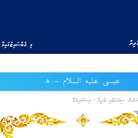
ުދިން
މި ވެބްސައިޓުގައިވާ 
عيسى عليه السلام – ٨
ކަލުން
,
ސިޔަރަތާއި ތާރީޚް
/
ދިސަލަފިއްޔާ