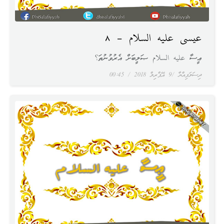
عيسى عليه السلام – ٨
ޢީސާ عليه السلام ޞަލީބަށް އެރުވުނުތަ؟
ދިސަލަފިއްޔާ
9 އޭޕްރިލް 2018
00:45