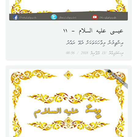
عيسى عليه السلام – ١١
އިންޖީލުން މިވާހަކަތަކަށް ދެވޭ ރައްދު
ދިސަލަފިއްޔާ
13 އޭޕްރިލް 2018
00:56