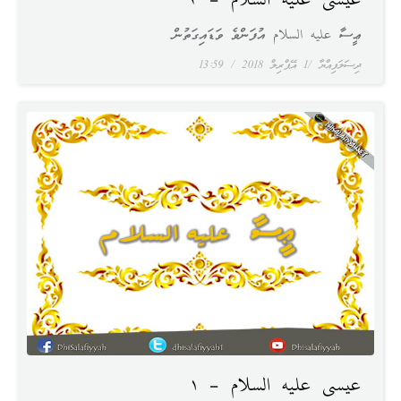
عيسى عليه السلام – ٢
ޢީސާ عليه السلام އުފަންވެ ވަޑައިގަތުން
ދިސަލަފިއްޔާ
1 އޭޕްރިލް 2018
13:59
عيسى عليه السلام – ١