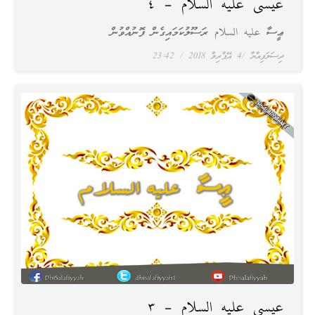
عيسى عليه السلام – ٤
ޢީސާ عليه السلام ރަސޫލުކަމައިގެން ފޮނުއްވުން
ދިސަލަފިއްޔާ
4 އޭޕްރިލް 2018
23:42
عيسى عليه السلام – ٣