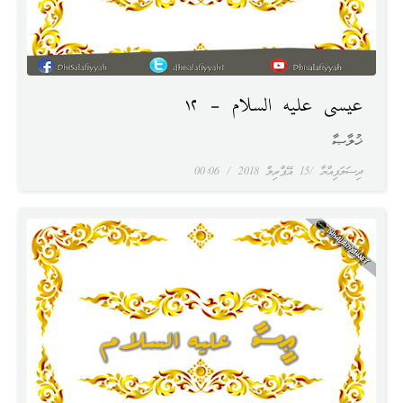
عيسى عليه السلام – ١٢
ޚުލާޞާ
ދިސަލަފިއްޔާ
15 އޭޕްރިލް 2018
00:06