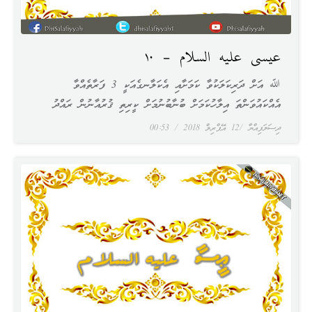
عيسى عليه السلام – ١٠
ﷲ އަށް ދަރިކަލަކުވާ ކަމަށާއި އެކަލާނގެއަކީ 3 ފަރާތެއްވާ
އެއްކައުވަންތަ އިލާހުކަމަށް ބުނާބުނުމަށް ކީރިތި ޤުރުއާނުން ރައްދު
ދިސަލަފިއްޔާ
12 އޭޕްރިލް 2018
00:53