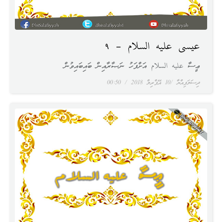
عيسى عليه السلام – ٩
ޢީސާ عليه السلام އަށްފަހު ނަޞާރާއިން ބައިބައިވުން
ދިސަލަފިއްޔާ
10 އޭޕްރިލް 2018
00:50