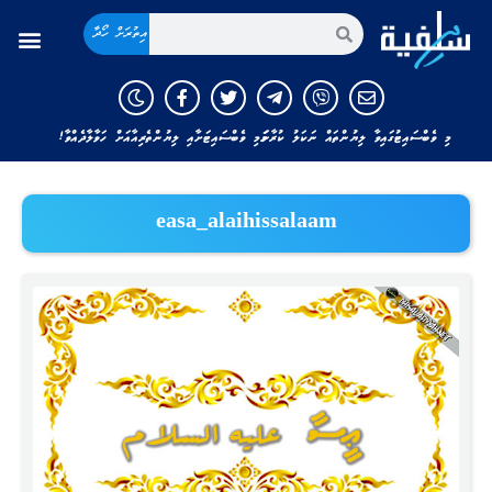
އިތުރަށް ހޯދާ
މި ވެބްސައިޓުގައިވާ ލިޔުންތައް ނަކަލު ކުރާނަމަ މި ވެބްސައިޓަށާއި ލިޔުންތެރިއާއަށް ހަވާލާދެއްވާ!
easa_alaihissalaam