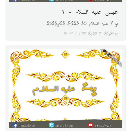
عيسى عليه السلام – ٦
ޢީސާ عليه السلام އަށް ދެއްވުނު މުޢުޖިޒާތްތައް
ދިސަލަފިއްޔާ
8 އޭޕްރިލް 2018
07:44