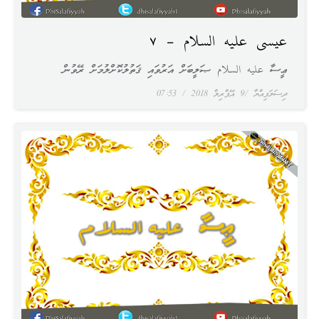
عيسى عليه السلام – ٧
ޢީސާ عليه السلام ޞަލީބަށް އަރުވައި ޤަތުލުކޮށްލުމަށް ރޭވުން
ދިސަލަފިއްޔާ
9 އޭޕްރިލް 2018
07:53