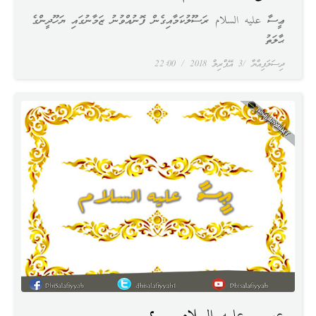
ޢީސާ عليه السلام ރަސޫލުކަމާއިގެން ފޮނުއްވުނު ޒަމާނުގައި ޔަހޫދީންގެ
ޙާލަތު
ދިސަލަފިއްޔާ
3 އޭޕްރިލް 2018
22:00