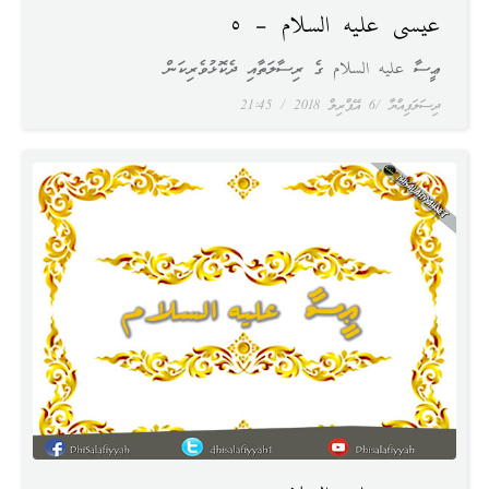
عيسى عليه السلام – ٥
ޢީސާ عليه السلام ގެ ރިސާލަތާއި ދެކޮޅުވެރިކަން
ދިސަލަފިއްޔާ
6 އޭޕްރިލް 2018
21:45