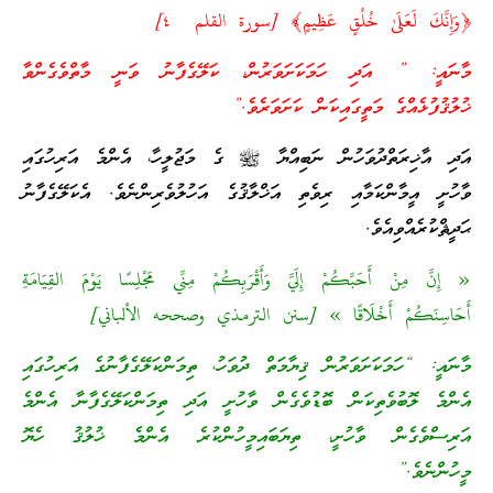
﴿وَإِنَّكَ لَعَلَىٰ خُلُقٍ عَظِيمٍ﴾ [سورة القلم ٤]
މާނައީ: ” އަދި ހަމަކަށަވަރުން، ކަލޭގެފާނު ވަނީ މާތްވެގެންވާ
ޚުލުޤުފުޅެއްގެ މަތީގައިކަން ކަށަވަރެވެ.”
އަދި އާޚިރަތްދުވަހުން ނަބިއްޔާ ﷺ ގެ މަޖުލީހާ، އެންމެ އަރިހުގައި
ވާހުށީ އީމާންކަމާއި ރިވެތި އަޚްލާޤުގެ އަހުލުވެރިންނެވެ. އެކަލޭގެފާނު
ޙަދީޘްކުރެއްވިއެވެ.
« إِنَّ مِنْ أَحَبِّكُمْ إِلَيَّ وَأَقْرَبِكُمْ مِنِّي مَجْلِسًا يَوْمَ القِيَامَةِ
أَحَاسِنَكُمْ أَخْلَاقًا » [سنن الترمذي وصححه الألباني]
މާނައީ: “ހަމަކަށަވަރުން ޤިޔާމަތް ދުވަހު، ތިމަންކަލޭގެފާނުގެ އަރިހުގައި
އެންމެ ލޮބުވެތިކަން ބޮޑުވެގެން ވާހުށީ އަދި ތިމަންކަލޭގެފާނާ އެންމެ
އަރިސްވެގެން ވާހުށީ، ތިޔަބައިމީހުންކުރެ އެންމެ ޚުލުޤު ހެޔޮ
މީހުންނެވެ.”