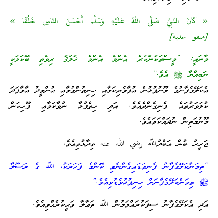
« كَانَ النَّبِيُّ صَلَّى اللهُ عَلَيْهِ وَسَلَّمَ أَحْسَنَ النَّاسِ خُلُقًا »
[متفق عليه]
މާނައީ: “މީސްތަކުންކުރެ އެންމެ އެންމެ ޚުލުޤު ރިވެތި ބޭކަލަކީ
ނަބިއްޔާ ﷺ އެވެ.”
އެކަލޭގެފާނުގެ މޫނުފުޅުން އުފާވެރިކަމާއި ހިނިތުންވުމާއި އުންމީދު އާވާފަދަ
ކުލަވަރުތައް ފެނިގެންދެއެވެ. އަދި ހިތްޕުޅާ ނުވާކަމާއި ފޫހިކަން
މޫނުމަތިން ނުދައްކަވައެވެ.
ޖަރީރު ބުން ޢަބްދުﷲ رضي الله عنه ވިދާޅުވިއެވެ.
“ތިމަންކަލޭގެފާނު ފެނިވަޑައިގެންނެވި ކޮންމެ ފަހަރަކު، ﷲ ގެ ރަސޫލާ
ﷺ ތިމަންކަލޭގެފާނަށް ހިނިފުޅުވެޑުވިއެވެ.”
އަދި އެކަލޭގެފާނު ސިފަކުރައްވަމުން ﷲ ތަޢާލާ ވަޙީކުރެއްވިއެވެ.