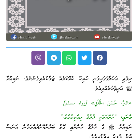
ރިވެތި އަޚުލާޤުގައިވަނީ ހުރިހާ ހެޔޮކަމެއް ޖަމާކުރެވިގެންނެވެ. ނަބިއްޔާ
ﷺ ޙަދީޘްކުރެއްވިއެވެ.
«البِرُّ: حُسْنُ الْخُلُقِ» [رواه مسلم]
މާނައީ: “ހެޔޮކަމަކީ ޚުލުޤު ރިވެތިވުމެވެ.”
ނަބިއްޔާ ﷺ ގެ ޚުލުޤު ހުންނެވި ގޮތް ބަޔާންކޮށްދެއްވަމުން އަނަސް
ބުން މާލިކު ވިދާޅުވިއެވެ.