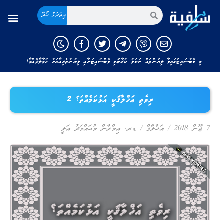
އިތުރަށް ހޯދާ
މި ވެބްސައިޓުގައިވާ ލިޔުންތައް ނަކަލު ކުރާނަމަ މި ވެބްސައިޓަށާއި ލިޔުންތެރިއާއަށް ހަވާލާދެއްވާ!
ރިވެތި އަޚްލާޤަކީ އަޅުކަމެއްތަ؟ 2
7 ޖޫން 2018
/
އަޚްލާޤް
/
ޑރ. ޢިމްރާން މުޙައްމަދު ޢަލީ