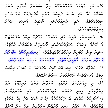
29- ވަކި ދުވަހެއް މުޢައްޔަނުކޮށް ހިފާ ސުންނަތް ރޯދާގައި އެންމެ
އައުލާވެގެންވާ އަދި އެންމެ ފުރިހަމަ ގޮތަކީ ރޯދަހިފުމަށް ރޭގަނޑުގައި
ނިޔަތްގަތުމެވެ. އެއީ އުނިވުމެއްނެތި ރޯދައިގެ ފުރިހަމަ އަޖުރު
ލިބިގަތުމަށްޓަކައެވެ.
30- އަނބިންނާއި ދަރީން އަދި އެބައެއްގެ މައްޗަށް ތިބާގެ ބެލެހެއްޓުން
ވާ ކޮންމެ މީހަކަށް ޢަރަފާތްދުވަހުގައި ރޯދަހިފަން ބާރުއެޅުން ހުއްޓެވެ.
ސަޢީދު ބިން ޖުބައިރު ވިދާޅުވާކަމުގައިވެއެވެ.
“ތިޔަބައިމީހުންގެ ނޯކަރުން
ޢަރާފާތު ދުވަހުގެ ރޯދަހިފުމަށްޓަކައި ހާރުކެއުމަށް އެމީހުން ހޭލައްވާށެވެ.”
31- ޢަރަފާތު ދުވަހުގެ އިރު އޮއްސޭއިރު އެދުވަހުގެ އެ އޮއްސޭ އިރާއެކު
ތިބާގެ ފާފަތައްވެސް ދޫކޮށްލުމަށް ސަމާލުކަންދޭށެވެ.
32- މި ދިހަދުވަހުގެ ތެރޭގައި ކުރެވޭނެ އެންމެ ފައިދާބޮޑު އެއް
ވިޔަފާރިއަކީ ކީރިތި ޤުރުއާން ހަތިމެއްކުރުމެވެ. އެއީ އާޔަތްތަކާމެދު
ވިސްނާފިކުރު ކުރުމައި އެ ފަހުމުކުރުމާ (މާނަ ނުވަތަ ތަފްސީރު ބެލުމާ)
އެކުގައެވެ. ﷲ ތަޢާލާ، ކީރިތި ޤުރުއާން ކިޔަވާއިރު، މީހާ ކިޔާ ކޮންމެ