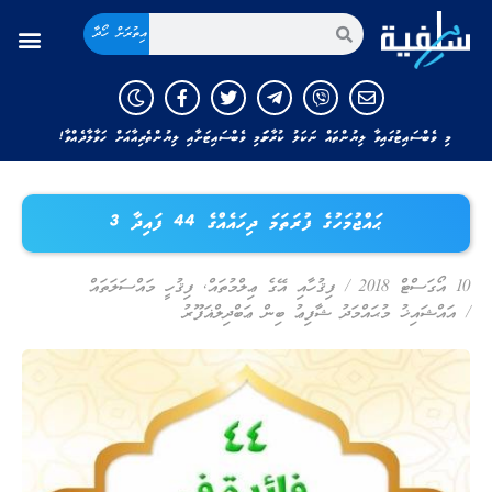
އިތުރަށް ހޯދާ
މި ވެބްސައިޓުގައިވާ ލިޔުންތައް ނަކަލު ކުރާނަމަ މި ވެބްސައިޓަށާއި ލިޔުންތެރިއާއަށް ހަވާލާދެއްވާ!
ޙައްޖުމަހުގެ ފުރަތަމަ ދިހައެއްގެ 44 ފައިދާ 3
10 އޯގަސްޓް 2018
/
ފިޤުހާއި އޭގެ ޢިލްމުތައް
,
ފިޤުހީ މައްސަލަތައް
/
އައްޝައިޚު މުޙައްމަދު ޝާފިޢު ބިން ޢަބްދިލްޣަފޫރު