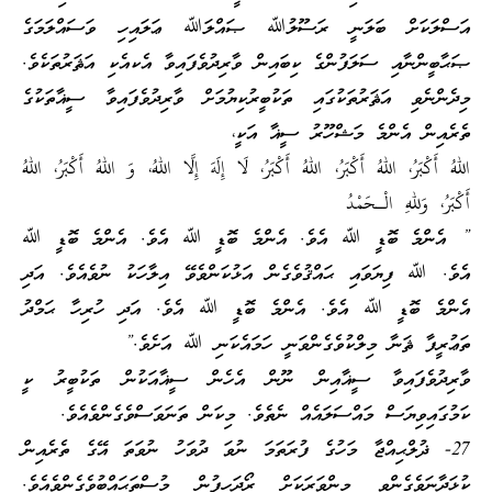
އަސްލަކަށް ބަލަނީ ރަސޫލުﷲ ޞައްލަﷲ ޢަލައިހި ވަސައްލަމަގެ
ޞަޙާބީންނާއި ސަލަފުންގެ ކިބައިން ވާރިދުވެފައިވާ އެކއެކި އަޘަރުތަކެވެ.
މިދެންނެވި އަޘަރުތަކުގައި ތަކުބީރުކިޔުމަށް ވާރިދުވެފައިވާ ސީޣާތަކުގެ
ތެރެއިން އެންމެ މަޝްހޫރު ސީޣާ އަކީ،
اللهُ أَكْبَرُ، اللهُ أَكْبَرُ، اللهُ أَكْبَرُ، لَا إِلَهَ إِلَّا اللهُ، وَ اللهُ أَكْبَرُ، اللهُ
أَكْبَرُ، وَللهِ الْـحَمْدُ
” އެންމެ ބޮޑީ ﷲ އެވެ. އެންމެ ބޮޑީ ﷲ އެވެ. އެންމެ ބޮޑީ ﷲ
އެވެ. ﷲ ފިޔަވައި ޙައްޤުވެގެން އަޅުކަންވެވޭ އިލާހަކު ނުވެއެވެ. އަދި
އެންމެ ބޮޑީ ﷲ އެވެ. އެންމެ ބޮޑީ ﷲ އެވެ. އަދި ހުރިހާ ޙަމްދު
ތަޢުރީފާ ޘަނާ މިލްކުވެގެންވަނީ ހަމައެކަނި ﷲ އަށެވެ.”
ވާރިދުވެފައިވާ ސީޣާއިން ނޫން އެހެން ސީޣާއަކުން ތަކުބީރު ކީ
ކަމުގައިވިޔަސް މައްސަލައެއް ނެތެވެ. މިކަން ތަނަވަސްވެގެންވެއެވެ.
27- ޛުލްޙިއްޖާ މަހުގެ ފުރަތަމަ ނުވަ ދުވަހު ނުވަތަ އޭގެ ތެރެއިން
ކުޅަދާނަވެގެންވީ މިންވަރަކަށް ރޯދަހިފުން މުސްތަޙައްބުވެގެންވެއެވެ.