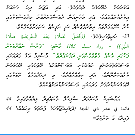
އަކުރަކަށް ހެޔޮކަމެއް ދެއްވައެވެ. އަދި އަޖުރު ދިހަ ގުނައަށް
އިތުރުކުރައްވައެވެ. އަދި އެހެނިހެން ދުވަސްވަރަށްވުރެ މިދުވަސްތަކުގައި
ކުރާ ހެޔޮޢަމަލުތައް އިތުރުވެގެންދާ ކަމީ ޔަޤީންވެ ކަށަވަރުވާކަމެކެވެ.
33- ޙަދީޘްގައިވެއެވެ.
((أَفْضَلُ الصَّلَاةِ بَعْدَ الْـفَرِيْضَةِ صَلَاةُ
اللَّيْلِ)) – رواه مسلم 1163 މާނައީ: “ފަރުޟު ނަމާދުތަކަށް
ފަހުގައި އެންމެ މާތްވެގެންވަނީ ދަމުނަމާދެވެ.”
މުސްލިމު އަޅާ ގަދައަޅައި
މަސައްކަތްކުރަންވީ ހަމައެކަނި ރަމަޟާންމަހުގެ ރޭތަކުގައި ރޭއަޅުކަން
ކުރުމަކަށްނޫނެވެ. އަދި ކިއެއްހެއްޔެވެ. މި ދިހަދުވަހުގެ ރޭތަކުގައި
ރޭއަޅުކަންކުރުމަށް ގަދައަޅައި މަސައްކަންކުރަންޖެހެއެވެ.
= އައްޝައިޚް މުޙައްމަދު ޞާލިޙުލް މުނައްޖިދު ލިޔުއްވާފައިވާ 44
فائدة في عشر ذي الحجة (ޛުލްޙިއްޖާމަހުގެ ފުރަތަމަ ދިހައެއްގެ 44
ފައިދާ) ގެ ތަރުޖަމާ=