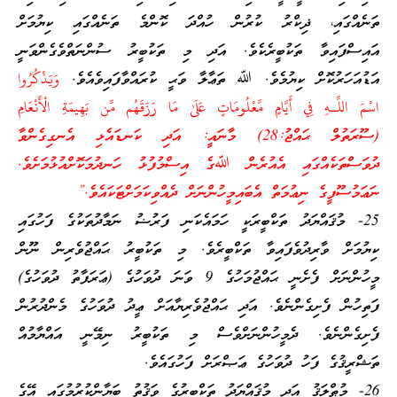
ތަނެއްގައި، ޛިކްރު ކުރުން ހުއްދަ ކޮންމެ ތަނެއްގައި ކިޔުމަށް
އައިސްފައިވާ ތަކުބީރެކެވެ. އަދި މި ތަކުބީރު ސުންނަތްވެގެންވަނީ
އަޑުއަހަރުކޮށް ކިޔުމެވެ. ﷲ ތަޢާލާ ވަޙީ ކުރައްވާފައިވެއެވެ.
وَيَذْكُرُوا
اسْمَ اللَّـهِ فِي أَيَّامٍ مَّعْلُومَاتٍ عَلَىٰ مَا رَزَقَهُم مِّن بَهِيمَةِ الْأَنْعَامِ
(ސޫރަތުލް ޙައްޖު:28) މާނައީ: އަދި ކަނޑައެޅި އެނގިގެންވާ
ދުވަސްތަކެއްގައި އެއުރެން ﷲގެ އިސްމުފުޅު ހަނދުމަކޮށްއުޅުމަށެވެ.
ނަޢަމުސޫފީގެ ނިޢުމަތް އެބައިމީހުންނަށް ދެއްވިކަމަށްޓަކައެވެ.”
25- މުޤައްޔަދު ތަކްބީރަކީ ހަމައެކަނި ފަރުޟު ނަމާދުތަކުގެ ފަހުގައި
ކިޔުމަށް ވާރިދުވެފައިވާ ތަކްބީރެވެ. މި ތަކުބީރު ޙައްޖުވެރިން ނޫން
މީހުންނަށް ފެށެނީ ޙައްޖުމަހުގެ 9 ވަނަ ދުވަހުގެ (ޢަރަފާތު ދުވަހުގެ)
ފަތިހުން ފެށިގެންނެވެ. އަދި ޙައްޖުވެރިޔާއަށް ޢީދު ދުވަހުގެ މެންދުރުން
ފެށިގެންނެވެ. ދެމީހުންނަށްވެސް މި ތަކުބީރު ނިމޭނީ އައްޔާމުއް
ތަޝްރީޤުގެ ފަހު ދުވަހުގެ ޢަޞްރަށް ފަހުގައެވެ.
26- މުޠްލަޤު އަދި މުޤައްޔަދު ތަކްބީރުގެ ވަޤުތު ބަޔާންކުރުމުގައި އޭގެ