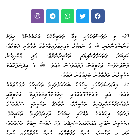
23- މި ދުވަސްތަކުގައި ކިޔާ ތަކުބީރާއެކު އަހަރެމެންގެ ހިތަށް
ގެނެސްގަންނަނީ ﷲ ގެ ނަޞްރު ކައިރިވެފައިވާކަމުގެ އުފާވެރި ޚަބަރެވެ.
ޚައިބަރު ފަތަޙަވެގެންދިޔައީ ތަކުބީރުންނެވެ. އަދި އެހެނިހެން
ތަންތަންވެސް ތަކުބީރުން ފަތަޙަވެގެން ދެއެވެ. ﷲ ގެ އިޛުނަފުޅާއެކު
ތަކުބީރުން ޢަދުއްވުން ބަލިވެގެން ދެއެވެ.
24- މިދުވަސްވަރުގައި ކިޔުމަށް ޝަރުޢުވެފައިވާ ތަކުބީރުގެ ދެވައްތަރެއް
ވެއެވެ. އެއީ މުޠްލަޤުގޮތެއްގައި ކިޔުމަށްވާރިދުވެފައިވާ ތަކުބީރާއި
މުޤައްޔަދުކުރެއްވިފައިވާ ތަކުބީރެވެ. މުޠުލަޤު ތަކުބީރަކީ ޙައްޖުމަހުގެ
ފުރަތަމަ ދިހައެއްގެ ތެރޭގައި ކިޔުމަށް ވާރިދުވެފައިވާ ތަކުބީރެވެ.
އެތަކުބީރު ނެމޭނީ އައްޔާމުއްތަޝަރީޤުގެ ފަހު ދުވަސް ނިމުމާ އެކުގައެވެ.
އަދި މި ތަކުބީރަކީ ހުރިހާ ވަޤުތެއްގައި ހުރިހާ ޙާލަތެއްގައި ހުރިހާ