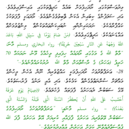
މިދުވަސްތަކުގައި ރޯދަހިފުމަށް ބައެއް ޙަދީޘްތަކުގައި އައިސްފައިވެއެވެ.
އަދި ސަލަފުންގެ ކިބައިން އެކަން ޘާބިތުވެގެންވެއެވެ. ރޯދައަކީ ފާފަތަކުގެ
ކައްފާރާއެކެވެ. ނަރަކައިންނާއި ނުބައިކަންތައްތަކުންވާ މިންޖުވުމަށްވާ
އައްޑަނައެކެވެ. ޙަދީޘްގައިވެއެވެ.
(مَنْ صَامَ يَوْمًا فِي سَبِيْلِ اللهِ، بَاعَدَ
اللهُ وَجْهَهُ عَنِ النَّارِ سَبْعِيْنَ خَرِيْفًا). رواه البخاري ومسلم މާނަ:
“މާތް ﷲ ގެ މަގުގައި ރޯދައެއް ހިފައިފި މީހެއްގެ މޫނު، ނަރަކައާ 70
ޚަރީފު (އަހަރު) ގެ ރާސްތާއަށް، މާތް ﷲ ދުރުކުރައްވާނެއެވެ..”
28- ޢަރަފާތްދުވަހު ރޯދަހިފުމަކީ ޙައްޖުވެރިޔާ ނޫން އެހެން މީހުންގެ
މައްޗަށް ސުންނަތްވެގެންވާ ކަމެކެވެ. އަދި އެއީ ރަނުގެ ފުރުޞަތެކެވެ.
އޭގެ ސަބަބުން ދެއަހަރުގެ ފާފަތައް ފުހެލައެވެ.
((صِيَامُ يَوْمِ عَرَفَةَ
أَحْتَسِبُ عَلَى اللهِ أَنْ يُكَفِّرَ السَّنَةَ الَّتِى قَبْلَهُ وَالسَّنَةَ الَّتِى
بَعْدَهُ)) – رواه مسلم މާނައީ: ”ޢަރަފާތްދުވަހުގެ ރޯދަހިފުމުގެ
ސަބަބުން ވޭތުވެދިޔަ އަހަރުގެ ފާފައާއި ކުރިޔަށް އޮތް އަހަރުގެ ފާފަ ﷲ
ފުއްސަވާދެއްވާނޭ ކަމަށް އަހަރެން އުއްމީދުކުރަމެވެ..“