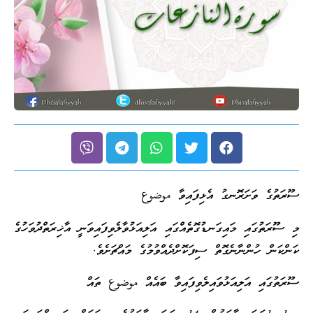
ސޫރަތުގެ ވަށަރޮނގު އެޅިފައިވާ موضوع
މި ސޫރަތުގައި މައިގަނޑުގޮތެއްގައި އަލިއަޅުވާލެވިފައިވަނީ އާޚިރަތްދުވަހުގެ
ކަންކަން ހުންނާނެގޮތް ސިފަކޮށްދެއްވުމުގެ މައްޗަށެވެ.
ސޫރަތުގައި އަލިއަޅުވައިލެވިފައިވާ ބައެއް موضوع ތައް