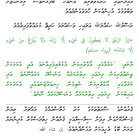
މައިދާނުގައި ޙަރަކާތްތެރިވާ އެންމެހާ ބޭފުޅުންވެސް މިމަންހަޖަށް
ތަބާވުމުގެ މުހިންމުކަން ހާމަވެގެންދެއެވެ.
ރަސޫލުﷲ ޞައްލަﷲ ޢަލައިހި ވަސައްލަމަ ޙަދީޘް ކުރައްވާފައިވެއެވެ.
«إِنَّ الرِّفْقَ لَا يَكُونُ فِي شَيْءٍ إِلَّا زَانَهُ، وَلَا يُنْزَعُ مِنْ شَيْءٍ
إِلَّا شَانَهُ» [رواه مسلم]
މާނައީ: “ކަމެއްގައި އޯގާތެރިކަން އެކުލެވިފައިވާނަމަ އެއީ އެކަމަކަށް
ޒީނަތްތެރިކަން ފިޔަވައި އިތުރުކަމެއް ގެނެސްދޭ ކަމެއްނޫނެވެ. އަދި
ކަމެއްގައި އޯގާތެރިކަން ނެތިގެން ހިނގައްޖެނަމައެއީ އެކަމަކަށް
ޢައިބުކަން ފިޔަވައި އިތުރުކަމެއް ގެނެސްދޭކަމެއް ނޫނެވެ.”
ޤުރުއާނުގެ ސޫރަތްތަކުގެ ކުރު ޚުލާސާއެއްގެ މައްޗަށް ލިޔަން
ޤަސްދުކޮށްގެން މިފަށާ ސިލްސިލާއަކީ ޤުރްއާން ހިތުދަސްކުރާ ކުދިންނަށް
ވަރަށް ބޮޑު އެހީއަކަށް ވެގެންދާނެއެވެ. إن شاء الله.