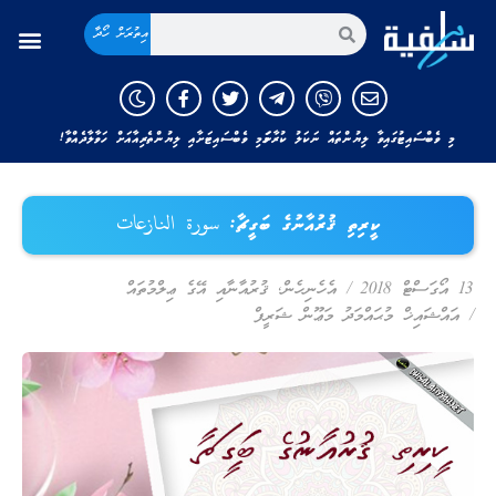
އިތުރަށް ހޯދާ
މި ވެބްސައިޓުގައިވާ ލިޔުންތައް ނަކަލު ކުރާނަމަ މި ވެބްސައިޓަށާއި ލިޔުންތެރިއާއަށް ހަވާލާދެއްވާ!
ކީރިތި ޤުރުއާނުގެ ބަގީޗާ: سورة النازعات
13 އޯގަސްޓް 2018
/
އެހެނިހެން
,
ޤުރުއާނާއި އޭގެ ޢިލްމުތައް
/
އައްޝައިޚް މުޙައްމަދު މަޢޫން ޝަރީފް