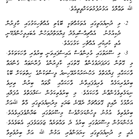
ﷲ ތަޢާލާގެ އަމުރުފުޅުތަކަށްވީތީއެވެ.
މި ދުނިޔެމަތީގައި އެތަކެއްޗަކީ ބޮޑެތި އެއްޗެހިކަމުގައި ކާފިރުން
ދެކިއުޅުނު އެއްޗިއްސާއިމެދު ޤިޔާމަތްދުވަހުން އެބައިމީހުންދެކޭނީ
އެއީ ކުދިކުދި އެއްޗެހި ކަމުގައެވެ.
މި ސޫރަތުގައި މުޅިންވެސް އައިސްފައިވަނީ ބިރުވެރި ވާހަކަތަކެވެ.
މި ގޮތުން ގަދަފަދަވެގެންވާ ގޮތުގައި ކާފިރުންގެ ފުރާނަތައް ގެންދަވާ
ވާހަކައާއި ޤިޔާމަތްވެ މަޙްޝަރުކުރެވޭހިނދު މީސްތަކުންގެ ހިތްތަކަށް ބޮޑު
ބިރުވެރިކަމެއް ވެރިވެފައިވާނެ ވާހަކައާއި ލޯތައް ބިރުން ތިރިވެ
ނިކަމެތިވެގެންވާނެ ވާހަކައެވެ. މި ބިރުވެތިކަމުން ސަލާމަތްވެ އުފަލާއި
އަރާމުގެ ދާއިމީ ގޮވައްޗަށް ދެވޭނެ ބަޔަކީ މިދުނިޔެމަތީގައި މާތް ﷲއަށް
ބިރުވެތިވެ އުޅުނު މީހުންކަމަށްވެސް މިސޫރަތުގައި ބަޔާންވެފައިވެއެވެ.
އެހެންކަމުން މިސޫރަތުގައި ބިރުގެ ދެ ވައްތަރެއް ޖަމަޢަވެފައި އެބަވެއެވެ.
އެއީ މި ދުނިޔެމަތީގައި ކިޔަމަންތެރި އަޅުން ﷲ އަށް ބިރުވެތިވާ