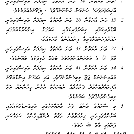
1ވަނަ އާޔަތުން 14 ވަނަ އާޔަތުގެ ނިޔަލަށް އައިސްފައިވަނީ
އާޚިރަތްދުވަހުގެ ކަންކަން ހުންނާނެގޮތުގެ ސިފަކޮށްދެއްވުމެކެވެ.
15 ވަނަ އާޔަތުން 26 ވަނަ އާޔަތުގެ ނިޔަލަށް އައިސްފައިވަނީ
ބޮޑާވެރިކަމާއި ކިބުރުވެރިކަމާއި ޙައްޤަށް އިންކާރުކުރުމުގައި
ހައްދުފަހަނައަޅާފައިވާ ފިރްޢައުނުގެ ވާހަކައެވެ.
27 ވަނަ އާޔަތުން 33 ވަނަ އާޔަތުގެ ނިޔަލަށް އައިސްފައިވަނީ
މާތް ﷲ ގެ ކުޅަދުންވަންތަކަމުގެ ބައެއް ހެކިތަކުގެ ބަޔާނެކެވެ.
34 ވަނަ އާޔަތުން 41 ވަނަ އާޔަތުގެ ނިޔަލަށް އައިސްފައިވަނީ
މުއުމިނުންނަށް ޖަޒާ ލިބިގެންދާނެގޮތާއި އަދި ޙައްޤަށް އިންކާރުކޮށް
އާޚިރަތްދުވަހާމެދު ފަރުވާލެއް ނުބަހައްޓާ އުޅުނު މީހުންނަށް ޖަޒާ
ލިބިގެންދާނެގޮތުގެ ބަޔާނެކެވެ.
މި ސޫރަތުގެ އެންމެ ފަހު އާޔަތްތަކުގައި މައިގަނޑުގޮތެއްގައި
ބަޔާންވެފައިވަނީ ޤިޔާމަތްވާނެ ވަޤުތު ދެނެވޮޑިގެންވާ ހަމައެކަނި
ފަރާތަކީ މާތް ﷲ ކަމެވެ.