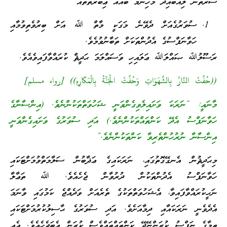
ސޫރަތުން ލިއްބައިދޭ މުހިންމު ބައެއް ޢިބްރަތްތައް
ސުވަރުގެއަށް ދެވޭނެ މަގަކީ މާތް ﷲ އަށް ބިރުވެތިވުމާއި
ހަވާނަފްސުގެ އެދުންތަކަށް ތަބާނުވުމެވެ.
ރަސޫލުﷲ ޞައްލަﷲ ޢަލައިހި ވަސައްލަމަ ޙަދީޘް ކުރައްވާފައިވެއެވެ.
((حُفَّتْ النَّارُ بِالشَّهَوَاتِ وَحُفَّتْ الْجَنَّةُ بِالْمَكَارِهِ)) [رواه مسلم]
މާނައީ: “ނަރަކަ ވަށައިލެވިގެންވަނީ ޝަހުވަތްތަކުންނެވެ. (އިންސާނާގެ
ހަވާނަފްސު އެދޭ ކަންތައްތަކުންނެވެ.) އަދި ސުވަރުގެ ވަށައިގެންވަނީ
އިންސާނާ ނުރުހުންތެރިވާ ކަންތަކުންނެވެ.”
މިޙަދީޘުން އެނގޭގޮތުގައި، ނަރަކައިގެ ޢަޛާބުން ސަލާމަތްވުމަށްޓަކައި
ހަވާނަފްސު އެދުންތަކުން ދުރުވާން ޖެހެއެވެ. ﷲ ތަޢާލާ
ނަހީކުރައްވާފައިވާ، އެޝަހުވަތްތަކުގެ ތެރެއަށް ވަދެއްޖެ ކަމުގައި ވާނަމަ
އެދެވެނީ ނަރަކައާއި ދިމާއަށެވެ. އަދި ސުވަރުގެ ޙާސިލުކުރުމަށްޓަކައި
ތިމާގެ ނަފްސު ކުރަންނޭދޭ ކަންތައްތައްވެސް ކުރަން އެބަޖެހެއެވެ. އެއީ