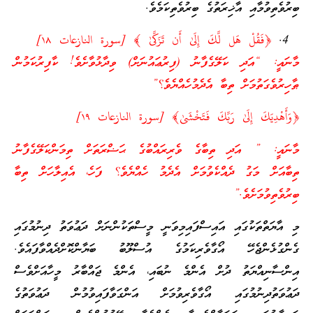
ބިރުވެތިވުމާއި އާޚިރަތުގެ ބިރުވެތިކަމެވެ.
﴿فَقُلْ هَل لَّكَ إِلَىٰ أَن تَزَكَّىٰ ﴾ [سورة النازعات ١٨]
މާނައީ: “އަދި ކަލޭގެފާނު (ފިރުޢައުނަށް) ވިދާޅުވާށެވެ! ކާފިރުކަމުން
ޠާހިރުވެގަތުމަށް ތިބާ އެދެމުހެއްޔެވެ؟”
﴿وَأَهْدِيَكَ إِلَىٰ رَ‌بِّكَ فَتَخْشَىٰ﴾ [سورة النازعات ١٩]
މާނައީ: ” އަދި ތިބާގެ ވެރިރައްބުގެ ޙަޟްރަތަށް ތިމަންކަލޭގެފާނު
ތިބާއަށް މަގު ދެއްކެވުމަށް އެދެމު ހެއްޔެވެ؟ ފަހެ، އެއިލާހަށް ތިބާ
ބިރުވެތިވުމަށެވެ.”
މި އާޔަތްތަކުގައި އައިސްފައިމިވަނީ މީސްތަކުންނަށް ދަޢުވަތު ދިނުމުގައި
ގެންގުޅެންޖެހޭ އޯގާވެރިކަމުގެ އުސްލޫބު ބަޔާންކޮށްދެއްވާފައެވެ.
އިންސާނިއްޔަތު ދުށް އެންމެ ނުބައި، އެންމެ ޖައްބާރު މީހާއަށްވެސް
ދަޢުވަތުދިނުމުގައި އޯގާވެރިވުމަށް އަންގަވާފައިވުމުން ދަޢުވަތުގެ