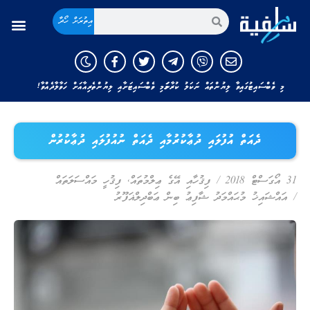
އިތުރަށް ހޯދާ
މި ވެބްސައިޓުގައިވާ ލިޔުންތައް ނަކަލު ކުރާނަމަ މި ވެބްސައިޓަށާއި ލިޔުންތެރިއާއަށް ހަވާލާދެއްވާ!
ދެއަތް އުފުލައި ދުޢާކުރުމާއި ދެއަތް ނުއުފުލައި ދުޢާކުރުން
31 އޯގަސްޓް 2018
/
ފިޤުހާއި އޭގެ ޢިލްމުތައް
,
ފިޤުހީ މައްސަލަތައް
/
އައްޝައިޚު މުޙައްމަދު ޝާފިޢު ބިން ޢަބްދިލްޣަފޫރު