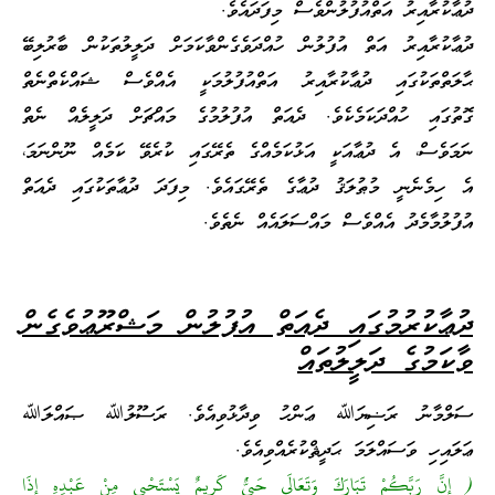
ދުޢާކުރާއިރު އަތްއުފުލުންވެސް މިފަދައެވެ.
ދުޢާކުރާއިރު އަތް އުފުލުން ހުއްދަވެގެންވާކަމަށް ދަލީލުތަކުން ބާރުލިބޭ
ޙާލަތްތަކުގައި ދުޢާކުރާއިރު އަތްއުފުލުމަކީ އެއްވެސް ޝައްކެތްނެތް
ގޮތުގައި ހުއްދަކަމެކެވެ. ދެއަތް އުފުލުމުގެ މައްޗަށް ދަލީލެއް ނެތް
ނަމަވެސް، އެ ދުޢާއަކީ އަޅުކަމެއްގެ ތެރޭގައި ކުރެވޭ ކަމެއް ނޫންނަމަ،
އެ ހިމެނެނީ މުޠުލަޤު ދުޢާގެ ތެރޭގައެވެ. މިފަދަ ދުޢާތަކުގައި ދެއަތް
އުފުލުމާމެދު އެއްވެސް މައްސަލައެއް ނެތެވެ.
ދުޢާކުރުމުގައި ދެއަތް އުފުލުން މަޝްރޫޢުވެގެން
ވާކަމުގެ ދަލީލުތައް
ސަލްމާނު ރަޟިޔަﷲ ޢަންހު ވިދާޅުވިއެވެ. ރަސޫލުﷲ ޞައްލަﷲ
ޢަލައިހި ވަސައްލަމަ ޙަދީޘްކުރެއްވިއެވެ.
( إِنَّ رَبَّكُمْ تَبَارَكَ وَتَعَالَى حَيِيٌّ كَرِيمٌ يَسْتَحْيِي مِنْ عَبْدِهِ إِذَا