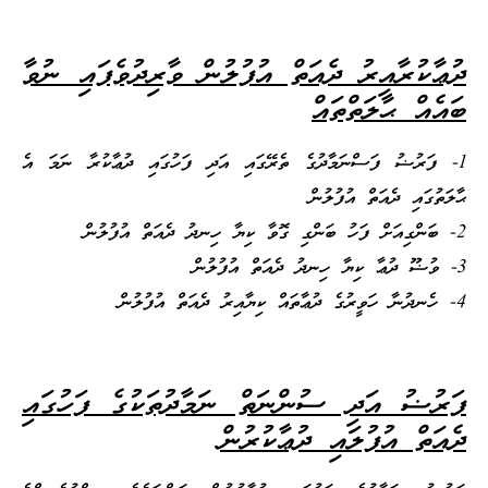
ދުޢާކުރާއިރު ދެއަތް އުފުލުން ވާރިދުވެފައި ނުވާ
ބައެއް ޙާލަތްތައް
1- ފަރުޟު ފަސްނަމާދުގެ ތެރޭގައި އަދި ފަހުގައި ދުޢާކުރާ ނަމަ އެ
ޙާލަތުގައި ދެއަތް އުފުލުން
2- ބަންގިއަށް ފަހު ބަންގި ގޮވާ ކިޔާ ހިނދު ދެއަތް އުފުލުން
3- ވުޟޫ ދުޢާ ކިޔާ ހިނދު ދެއަތް އުފުލުން
4- ހެނދުނާ ހަވީރުގެ ދުޢާތައް ކިޔާއިރު ދެއަތް އުފުލުން
ފަރުޟު އަދި ސުންނަތް ނަމާދުތަކުގެ ފަހުގައި
ދެއަތް އުފުލައި ދުޢާކުރުން