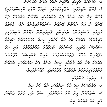
2- ދަތުރެއްގެ މަތީގައި އުޅޭއިރު ދެއަތް އުފުލާ ދުޢާކުރުން
3- ޤުނޫތު ނާޒިލާގައި: ނަވާޒިލްތަކުގައި (ދިމާވާ ބޮޑެތި ކާރިސާތަކުގައި)
ޤުނޫތު ކިޔާ ނަމަ، އެންމެ ފަހު ރަކުޢަތުގައި ރުކޫޢުން ތެދުވުމަށް ފަހު
އޭނާގެ ދެ އަތް އުފުލުން އޭނާއަށް ޝަރުޢުކުރެވިގެންވެ އެވެ. އެކަމުގެ
ދަލީލަކީ މުސްލިމުންގެ ތެރެއިންވީ ޤާރީވެރިންނާ ދެކޮޅަށް އަނިޔާވެރިވީ
ޤަބީލާތަކުގެ މައްޗަށް ބަދު ދުޢާ ކުރެއްވި ހިނދު ހަމަކަށަވަރުން ނަބިއްޔާ
ޞައްލަﷲ ޢަލައިހި ވަސައްލަމަ ދެއަތްޕުޅު އުފުލެއްވުމެވެ. އަދި ހަމަ
އެފަދައިން މައްކާ ފަތަޙަކުރެއްވުމުގެ ކުރިން ޤުރައިޝްގެ ކާފަރުންގެ
މައްޗަށް ބަދު ދުޢާ ކުރެއްވި ހިނދު، އެންމެ ފަހު ރަކުޢަތުގައި ރުކޫޢުން
ތެދުވެވަޑައިގަތުމަށް ދެއަތްޕުޅު އުފުއްލަވައި ދުޢާކުރެއްވިވެ.
4- ވިތުރީގެ ޤުނޫތުގައި.
5- ޖަމުރާތަކަށް ހިލަ އުކާ ނިންމާފައި ދުޢާ ކުރާ އިރު
6- ސަޢުޔުކުރާ އިރު ބުރު ހަމަކޮށްފައި، ޞަފާ އަދި މަރުވާ ފަރުބަދަ
މަތީ ހުރެ ދުޢާކުރާ އިރު