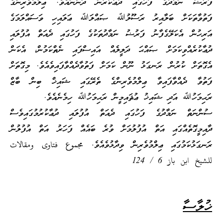
ފަރުޟު ނަމާދުގެ ފަހުގައި ދުޢާކުރުން ދަންނައެވެ. ޢިލްމުވެރިންގެ
ފަތުވާތަކަށް ބަލާއިރު ރަސޫލުﷲ ޞައްލަﷲ ޢަލައިހި ވަސައްލަމަގެ
އަރިހުން އެކަލޭގެފާނު ފަރުޟު ނަމާދުތަކުގެ ފަހުގައި ދެއަތް އުފުލައި
ދުޢާކުރެއްވިކަމަށް ޞައްޙަ ދަލީލެއް އައިސްފައި ނެތްކަމުން، އެކަން
އެގޮތަށް ކުރުން ރަނގަޅު ނޫން ކަމަށް ފަތުވާދެއްވާފައިވެއެވެ. މިގޮތަށް
ފަތުވާ ދެއްވާފައިވާ ޢިލްމުވެރިންގެ ތެރޭގައި ޝައިޚް ބިން ބާޒް
ރަޙިމަހުﷲ އަދި ޝައިޚު ޢުޘައިމީން ރަޙިމަހުﷲ ހިމެނެއެވެ.
ސުންނަތް ނަމާދުގެ ފަހުގައި ދެއަތް އުފުލައި ދުޢާކުރުމުގައިވެސް
ދާއިމީގޮތެއްގައި އަތް އުފުލުމަށް ވުރެ ބައެއް ފަހަރު އަތް އުފުލުން
ރަނގަޅުކަމުގައި ޢިލްމުވެރިން ވިދާޅުވެއެވެ. مجموع فتاوى ومقالات
للشيخ ابن باز 6 / 124
ޚުލާސާ