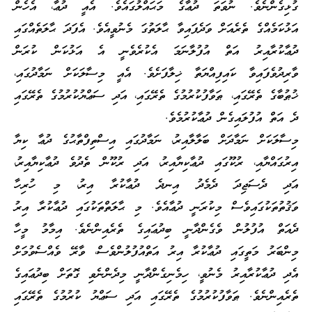
ގުޅިގެންނެވެ. ނުވަތަ ދުޢާގެ މަޙައްލުގައެވެ. އެއީ ދުޢާ، އެހެން
އަޅުކަމެއްގެ ތެރެއަށް ވަދެފައިވާ ޙާލަތުގަ މެނުވީއެވެ. އެފަދަ ޙާލަތެއްގައި
ދުޢާކުރާއިރު އަތް އުފުލާނަމަ އެކުރެވެނީ އެ އަޅުކަން ކުރަން
ވާރިދުވެފައިވާ ކައިފިއްޔަތާ ޚިލާފަށެވެ. އެއީ މިސާލަކަށް ނަމާދުގައި،
ޚުޠުބާގެ ތެރޭގައި، ޠަވާފުކުރުމުގެ ތެރޭގައި، އަދި ސަޢްޔުކުރުމުގެ ތެރޭގައި
ދެ އަތް އުފުލައިގެން ދުޢާކުރުމެވެ.
މިސާލަކަށް ނަމާދަށް ބަލާލާއިރު، ނަމާދުގައި އިސްތިފްތާޙުގެ ދުޢާ ކިޔާ
އިރުގައްޔާއި، ރުކޫގައި ދުޢާކިޔާއިރު، އަދި ރުކޫން ތެދުވެ ދުޢާކިޔާއިރު،
އަދި ދެސަޖިދަ ދެމެދު އިނދެ ދުޢާކުރާ އިރު، މި ހުރިހާ
ވަޤުތުތަކުގައިވެސް މިކުރަނީ ދުޢާއެވެ. މި ޙާލަތްތަކުގައި ދުޢާކުރާ އިރު
ދެއަތް އުފުލުން ވެގެންދާނީ ބިދުޢައިގެ ތެރެއިންނެވެ. އިމާމު މީހާ
މިންބަރު މަތީގައި ދުޢާކުރާ އިރު އަތްއުފުލުންވެސް، ވާރޭ ވެއްސެވުމަށް
އެދި ދުޢާކުރާއިރު މެނުވީ، ހިމެނިގެންދާނީ މިދެންނެވި ގޮތަށް ބިދުޢައިގެ
ތެރެއިންނެވެ. ޠަވާފުކުރުމުގެ ތެރޭގައި އަދި ސަޢްޔު ކުރުމުގެ ތެރޭގައި