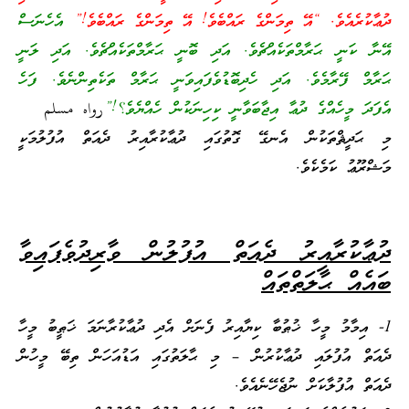
ދުޢާކުރެއެވެ. “އޭ ތިމަންގެ ރައްބެވެ! އޭ ތިމަންގެ ރައްބެވެ!”
އެހެނަސް
އޭނާ ކަނީ ޙަރާމްތަކެއްޗެވެ. އަދި ބޮނީ ޙަރާމްތަކެއްޗެވެ. އަދި ލަނީ
ޙަރާމް ފޭރާމެވެ. އަދި ހެދިބޮޑުވެފައިވަނީ ޙަރާމް ތަކެތިންނެވެ. ފަހެ
އެފަދަ މީހެއްގެ ދުޢާ އިޖާބަވާނީ ކިހިނަކުން ހެއްޔެވެ؟!”
رواه مسلم
މި ޙަދީޘްތަކުން އެނގޭ ގޮތުގައި ދުޢާކުރާއިރު ދެއަތް އުފުލުމަކީ
މަޝްރޫޢު ކަމެކެވެ.
ދުޢާކުރާއިރު ދެއަތް އުފުލުން ވާރިދުވެފައިވާ
ބައެއް ޙާލަތްތައް
1- އިމާމު މީހާ ޚުޠުބާ ކިޔާއިރު ފެނަށް އެދި ދުޢާކުރާނަމަ ޚަޠީބު މީހާ
ދެއަތް އުފުލައި ދުޢާކުރުން – މި ޙާލަތުގައި އަޑުއަހަން ތިބޭ މީހުން
ދެއަތް އުފުލާކަށް ނުޖެހޭނެއެވެ.