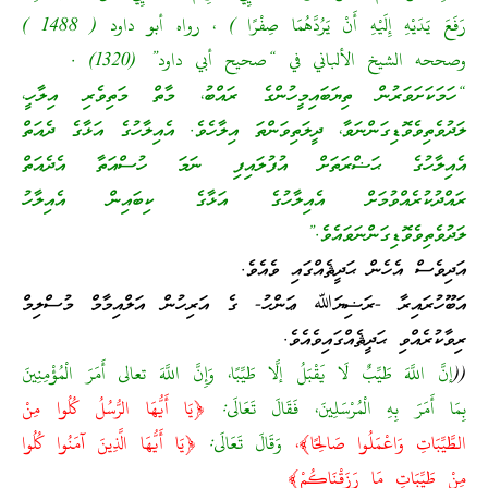
رَفَعَ يَدَيْهِ إِلَيْهِ أَنْ يَرُدَّهُمَا صِفْرًا ) ، رواه أبو داود ( 1488 )
وصححه الشيخ الألباني في “صحيح أبي داود” (1320) .
“ހަމަކަށަވަރުން ތިޔަބައިމީހުންގެ ރައްބު، މާތް މަތިވެރި އިލާހީ،
ލަދުވެތިވެވޮޑިގަންނަވާ، ދީލަތިވަންތަ އިލާހެވެ. އެއިލާހުގެ އަޅާގެ ދެއަތް
އެއިލާހުގެ ޙަޟްރަތަށް އުފުލައިފި ނަމަ ހުސްއަތާ އެދެއަތް
ރައްދުކުރެއްވުމަށް އެއިލާހުގެ އަޅާގެ ކިބައިން އެއިލާހު
ލަދުވެތިވެވޮޑިގަންނަވައެވެ.”
އަދިވެސް އެހެން ޙަދީޘެއްގައި ވެއެވެ.
އަބޫހުރައިރާ -ރަޟިޔަﷲ ޢަންހު- ގެ އަރިހުން އަލްއިމާމް މުސްލިމް
ރިވާކުރެއްވި ޙަދީޘެއްގައިވެއެވެ.
((
إنَّ اللَّهَ طَيِّبٌ لَا يَقْبَلُ إلَّا طَيِّبًا، وَإِنَّ اللَّهَ تعالى أَمَرَ الْمُؤْمِنِينَ
بِمَا أَمَرَ بِهِ الْمُرْسَلِينَ، فَقَالَ تَعَالَى:
﴿يَا أَيُّهَا الرُّسُلُ كُلُوا مِنْ
الطَّيِّبَاتِ وَاعْمَلُوا صَالِحًا﴾،
وَقَالَ تَعَالَى:
﴿يَا أَيُّهَا الَّذِينَ آمَنُوا كُلُوا
مِنْ طَيِّبَاتِ مَا رَزَقْنَاكُمْ﴾