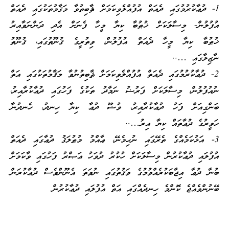
1- ދުޢާކުރުމުގައި ދެއަތް އުފުއްލެވިކަމަށް ޘާބިތުވާ މަޤާމުތަކުގައި ދެއަތް
އުފުލުން- މިސާލަކަށް ޚުޠުބާ ކިޔާ މީހާ ފެނަށް އެދި ދަންނަވާއިރު
ޚުޠުބާ ކިޔާ މީހާ ދެއަތް އުފުލުން، ވިތުރީގެ ޤުނޫތުގައި، ޤުނޫތު
ނާޒިލާގައި …..
2- ދުޢާކުރުމުގައި ދެއަތް އުފުއްލެވިކަމަށް ޘާބިތުނުވާ މަޤާމުތަކުގައި އަތް
ނުއުފުލުން، މިސާލަކަށް ފަރުޟު ނަމާދު ތަކުގެ ފަހުގައި ދުޢާކުރާއިރު،
ބަންގިއަށް ފަހު ދުޢާކުރާއިރު، ވުޟޫ ދުޢާ ކިޔާ ހިނދު، ހެނދުނާ
ހަވީރުގެ ދުޢާތައް ކިޔާ އިރު…..
3- އަޅުކަމެއްގެ ތެރޭގައި ނުހިމެނޭ، ޢާއްމު މުޠުލަޤު ދުޢާގައި ދެއަތް
އުފުލައި ދުޢާކުރުން މިސާލަކަށް ހުކުރު ދުވަހު ޢަޞްރު ފަހުގައި ވާކަމަށް
ބުނާ ދުޢާ އިޖާބަކުރެއްވުމުގެ ވަޤުތުގައި ނުވަތަ އެނޫންވެސް ދުޢާކުރަން
ބޭނުންވެއްޖެ ކޮންމެ ހިނދެއްގައި އަތް އުފުލައި ދުޢާކުރުން