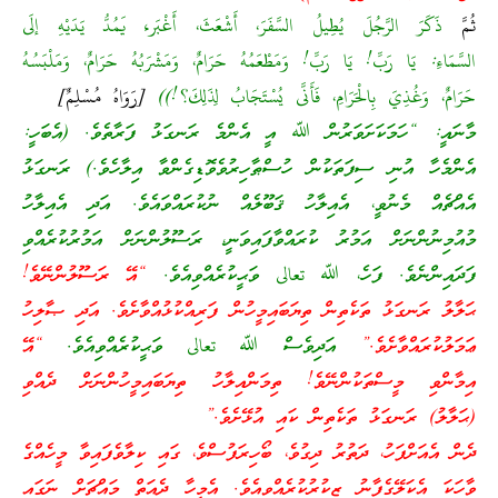
ثُمَّ
ذَكَرَ الرَّجُلَ يُطِيلُ السَّفَرَ، أَشْعَثَ، أَغْبَر،َ يَمُدُّ يَدَيْهِ إلَى
السَّمَاءِ: يَا رَبِّ! يَا رَبِّ! وَمَطْعَمُهُ حَرَامٌ، وَمَشْرَبُهُ حَرَامٌ، وَمَلْبَسُهُ
حَرَامٌ، وَغُذِيَ بِالْحَرَامِ، فَأَنَّى يُسْتَجَابُ لِذَلِكَ؟!))
[رَوَاهُ مُسْلِمٌ]
މާނައީ: “ހަމަކަށަވަރުން ﷲ އީ އެންމެ ރަނގަޅު ފަރާތެވެ. (އެބަހީ:
އެންމެހާ އުނި ސިފަތަކުން ހުސްޠާހިރުވެވޮޑިގެންވާ އިލާހެވެ.) ރަނގަޅު
އެއްޗެއް މެނުވީ، އެއިލާހު ޤަބޫލެއް ނުކުރައްވައެވެ. އަދި އެއިލާހު
މުއުމިނުންނަށް އަމުރު ކުރައްވާފައިވަނީ، ރަސޫލުންނަށް އަމުރުކުރެއްވި
ފަދައިންނެވެ. ފަހެ، ﷲ تعالى ވަޙީކުރެއްވިއެވެ.
“އޭ ރަސޫލުންނޭވެ!
ޙަލާލު ރަނގަޅު ތަކެތިން ތިޔަބައިމީހުން ފަރިއްކުޅުއްވާށެވެ. އަދި ޞާލިހު
ޢަމަލުކުރައްވާށެވެ.”
އަދިވެސް ﷲ تعالى ވަޙީކުރެއްވިއެވެ.
“އޭ
އިމާންވި މީސްތަކުންނޭވެ! ތިމަންއިލާހު ތިޔަބައިމީހުންނަށް ދެއްވި
(ޙަލާލު) ރަނގަޅު ތަކެތިން ކައި އުޅޭށެވެ.”
ދެން އެއަށްފަހު، ދަތުރު ދިގުވެ، ބޯހިރަފުސްވެ، ގައި ކިލާވެފައިވާ މީހެއްގެ
ވާހަކަ އެކަލޭގެފާނު ޒިކުރުކުރެއްވިއެވެ. އެމީހާ ދެއަތް މައްޗަށް ނަގައި