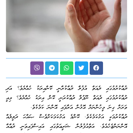
ދުޢާކުރުމުގައި ދެއަތް އުފުލާ ދުޢާކުރާނީ ކޮންއިރަކު ހެއްޔެވެ؟ އަދި
ދުޢާކުރުމުގައި ދެއަތް ނޫފުލާ ދުޢާކުރަނީ ކޮން އިރަކު ހެއްޔެވެ؟ މިއީ
ވަރަށް ގިނަ މީހުންނަށް އޮޅުން އަރާފައި އޮންނަ ކަމެކެވެ.
ދުޢާކުރުމަކީ އަޅުކަމެކެވެ. ކޮންމެ އަޅުކަމަކަށްވެސް ޞައްޙަ ދަލީލެއް
އޮންނަންޖެހެއެވެ. އަތްއުފުލުން ޝަރީޢަތުގައި އައިސްފައިވަނީ ދުޢާއާ