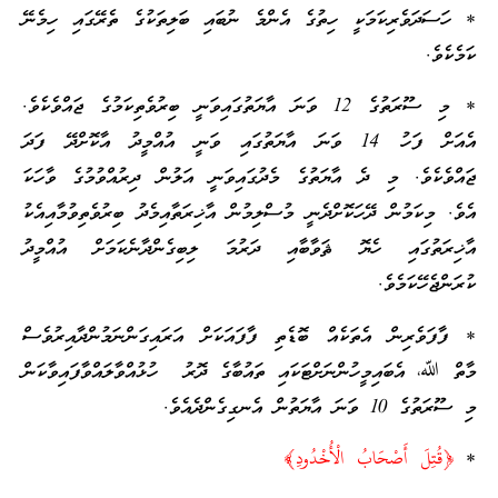
* ހަސަދަވެރިކަމަކީ ހިތުގެ އެންމެ ނުބައި ބަލިތަކުގެ ތެރޭގައި ހިމެނޭ
ކަމެކެވެ.
* މި ސޫރަތުގެ 12 ވަނަ އާޔަތުގައިވަނީ ބިރުވެތިކަމުގެ ޖައްވެކެވެ.
އެއަށް ފަހު 14 ވަނަ އާޔަތުގައި ވަނީ އުއްމީދު އާކޮށްދޭ ފަދަ
ޖައްވެކެވެ. މި ދެ އާޔަތުގެ މެދުގައިވަނީ އަލުން ދިރުއްވުމުގެ ވާހަކަ
އެވެ. މިކަމުން ދޭހަކޮށްދެނީ މުސްލިމުން އާޚިރަތާއިމެދު ބިރުވެތިވުމާއިއެކު
އާޚިރަތުގައި ހެޔޮ ޘަވާބާއި ދަރުމަ ލިބިގެންދާނެކަމަށް އުއްމީދު
ކުރަންޖެހޭކަމެވެ.
* ފާފަވެރިން އެތަކެއް ބޮޑެތި ފާފައަކަށް އަރައިގަންނަމުންދާއިރުވެސް
މާތް ﷲ، އެބައިމީހުންނަށްޓަކައި ތައުބާގެ ދޮރު ހުޅުއްވާލައްވާފައިވާކަން
މި ސޫރަތުގެ 10 ވަނަ އާޔަތުން އެނގިގެންދެއެވެ.
*
﴿قُتِلَ أَصْحَابُ الْأُخْدُودِ﴾