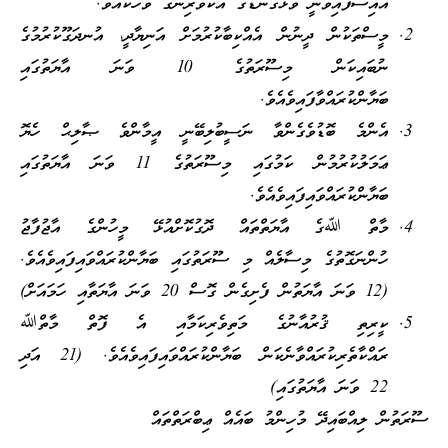
އައިސްފައިވަނީ ވަޅުގަނޑުގެ އެކުވެރިންގެ ވާހަކައެވެ.
މީސްތަކުން ދީނުން އެއްކިބާކުރުމަށް އަނިޔާދީ، އުނދަގޫކުރުމުގެ
ނުބައިކަން މިސޫރަތުގެ 10 ވަނަ އާޔަތުގައި
ބަޔާންކުރައްވާފައިވެއެވެ.
އެންމެ ބޮޑުވެގެންވާ ނަސީބުލިބޭނީ އީމާންވެ ޞާލިޙް ހެޔޮ
ޢަމަލުކުރުމުން ކަމުގައި މިސޫރަތުގެ 11 ވަނަ އާޔަތުގައި
ބަޔާންކުރައްވައިފައިވެއެވެ.
މާތް ﷲގެ އާޔަތްތައް ދޮގުކޮށްއުޅޭ މީހުންގެ އާޖުފާޖު
ހުންނަގޮތުގެ މިސާލެއް މި ސޫރަތުގައި ބަޔާންކުރައްވައިފައިވެއެވެ.
(12 ވަނަ އާޔަތުން ފެށިގެން ގޮސް 20 ވަނަ އާޔަތާއި ހަމައަށް)
ކީރިތި ޤުރުއާނުގެ މަތިވެރިކަމާއި އެ ފޮތް މާތްﷲ
ރައްކާތެރިކުރައްވާނެކަން ބަޔާންކުރައްވައިފައިވެއެވެ. (21 އަދި
22 ވަނަ އާޔަތުގައި)
ސޫރަތުން ލިއްބައިދޭ މުހިންމު ބައެއް ޢިބްރަތްތައް