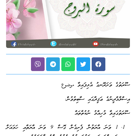
ސޫރަތުގެ ވަށަރޮނގު އެޅިފައިވާ موضوع
އިސްލާމްދީނުގެ ޢަޤީދާގައި ސާބިތުވުން.
ސޫރަތުގައިވާ މުހިއްމު ނުކުތާތައް
1 ވަނަ އާޔަތުން ފެށިގެން ގޮސް 9 ވަނަ އާޔަތާއި ހަމައަށް