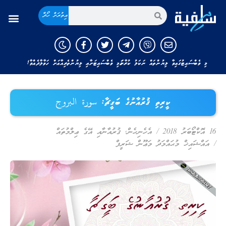
އިތުރަށް ހޯދާ
މި ވެބްސައިޓުގައިވާ ލިޔުންތައް ނަކަލު ކުރާނަމަ މި ވެބްސައިޓަށާއި ލިޔުންތެރިއާއަށް ހަވާލާދެއްވާ!
ކީރިތި ޤުރުއާނުގެ ބަގީޗާ: سورة البروج
16 އޮކްޓޯބަރު 2018
/
އެހެނިހެން
,
ޤުރުއާނާއި އޭގެ ޢިލްމުތައް
/
އައްޝައިޚް މުޙައްމަދު މަޢޫން ޝަރީފް