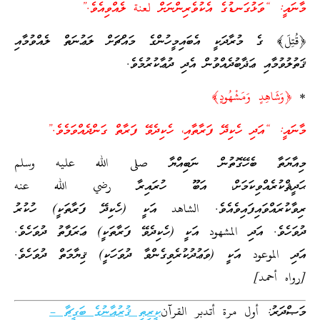
މާނައީ: “ވަޅުގަނޑުގެ އެކުވެރިންނަށް لعنة ލެއްވިއެވެ.”
﴿قُتِلَ﴾ ގެ މުރާދަކީ އެބައިމީހުންގެ މައްޗަށް ލަޢުނަތް ލެއްވުމާއި
ޤަތުލުވުމާއި ޢަޛާބުދެއްވުން އެދި ދުޢާކުރުމެވެ.
*
﴿وَشَاهِدٍ وَمَشْهُودٍ﴾
މާނައީ: “އަދި ހެކިދޭ ފަރާތާއި، ހެކިދެވޭ ފަރާތް ގަންދެއްވަމެވެ.”
މިއާޔަތާ ބެހޭގޮތުން ނަބިއްޔާ صلى الله عليه وسلم
ޙަދީޘްކުރެއްވިކަމަށް، އަބޫ ހުރައިރާ رضي الله عنه
ރިވާކުރައްވައިފައިވެއެވެ. الشاهد އަކީ (ހެކިދޭ ފަރާތަކީ) ހުކުރު
ދުވަހެވެ. އަދި المشهود އަކީ (ހެކިދެވޭ ފަރާތަކީ) ޢަރަފާތު ދުވަހެވެ.
އަދި الموعود އަކީ (ވަޢުދުކުރެވިގެންވާ ދުވަހަކީ) ޤިޔާމަތް ދުވަހެވެ.
[رواه أحمد]
މަޞްދަރު: أول مرة أتدبر القرآن
ކީރިތި ޤުރުއާނުގެ ބަގީޗާ –