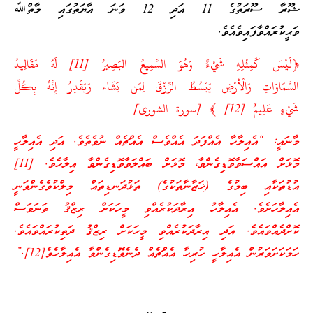
ޝޫރާ ސޫރަތުގެ 11 އަދި 12 ވަނަ އާޔަތުގައި މާތްﷲ
ވަޙީކުރައްވާފައިވެއެވެ.
﴿لَيْسَ كَمِثْلِهِ شَيْءٌ وَهُوَ السَّمِيعُ البَصِيرُ [11] لَهُ مَقَالِيدُ
السَّمَاوَاتِ وَالْأَرْضِ يَبْسُطُ الرِّزْقَ لِمَن يَشَاء وَيَقْدِرُ إِنَّهُ بِكُلِّ
شَيْءٍ عَلِيمٌ [12] ﴾ [سورة الشورى]
މާނައީ: “އެއިލާހާ އެއްފަދަ އެއްވެސް އެއްޗެއް ނުވެތެވެ. އަދި އެއިލާހީ
މޮޅަށް އައްސަވާވޮޑިގެންވާ، މޮޅަށް ބައްލަވާވޮޑިގެންވާ އިލާހެވެ. [11]
އުޑުތަކާއި ބިމުގެ (ޚަޒާނާތަކުގެ) ތަޅުދަނޑިތައް މިލްކުވެގެންވަނީ
އެއިލާހަށެވެ. އެއިލާހު އިރާދަކުރެއްވި މީހަކަށް ރިޒްޤު ތަނަވަސް
ކޮށްދެއްވައެވެ. އަދި އިރާދަކުރެއްވި މީހަކަށް ރިޒްޤު ދަތިކުރައްވައެވެ.
ހަމަކަށަވަރުން އެއިލާހީ ހުރިހާ އެއްޗެއް ދެނެވޮޑިގެންވާ އެއިލާހެވެ[12].”