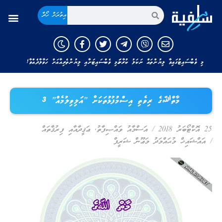
އިތުރަށް ހޯދާ
މި ވެބްސައިޓުގައިވާ ލިޔުންތައް ނަކަލު ކުރާނަމަ މި ވެބްސައިޓަށާއި ލިޔުންތެރިއާއަށް ހަވާލާދެއްވާ!
މާތްﷲގެ ރިވެތި އިސްމުފުޅުތަކަށް ”އަލިވިލުމެއް” 3
25 އޮކްޓޯބަރު 2018
/
އަސްމާއު ވައްޞިފާތު
,
ޢަޤީދާއާއި ފިރުޤާތައް
/
އައްޝައިޚް މުޙައްމަދު މަޢޫން ޝަރީފް