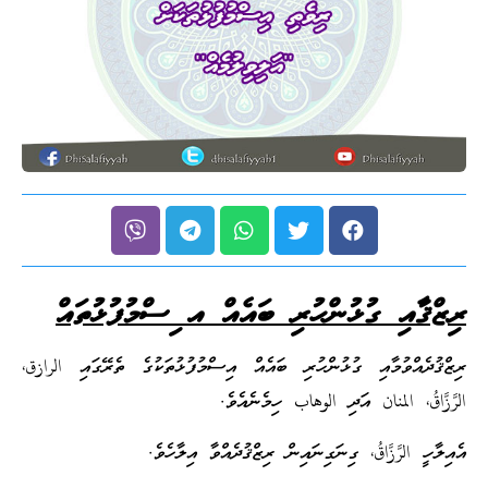
ރިޒްޤާއި ގުޅުންހުރި ބައެއް އ
ިސްމުފުޅުތައް
ރިޒްޤުދެއްވުމާއި ގުޅުންހުރި ބައެއް އިސްމުފުޅުތަކުގެ ތެރޭގައި الرازق،
الرَّزَّاقُ، المنان އަދި الوهاب ހިމެނެއެވެ.
އެއިލާހީ الرَّزَّاقُ، ގިނަގިނައިން ރިޒްޤުދެއްވާ އިލާހެވެ.