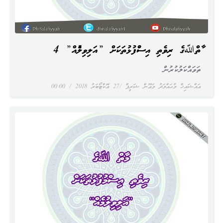
މާތްﷲގެ ރިވެތި އިސްމުފުޅުތަކަށް ”އަލިވިލުމެއް” 4
ތަވައްކަލުކުރުން
އައްޝައިޚް މުޙައްމަދު މަޢޫން ޝަރީފް
27 އޮކްޓޯބަރު 2018
00:00