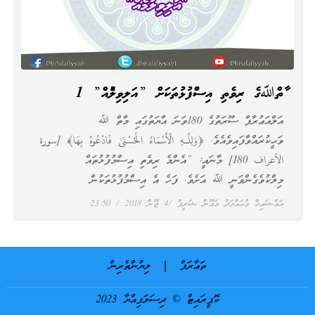
މާތްﷲގެ ރިވެތި އިސްމުފުޅުތަކަށް ”އަލިވިލުމެއް” 1
އަލްއަޢުރާފް ސޫރަތުގެ 180ވަނަ އާޔަތުގައި މާތް ﷲ
ވަޙީކުރައްވާފައިވެއެވެ. ﴿وَلِلَّـهِ الْأَسْمَاءُ الْحُسْنَىٰ فَادْعُوهُ بِهَا﴾ [سورة
الأعراف 180] މާނައީ: “އެންމެ ރިވެތި އިސްމުފުޅުތައް
މިލްކުވެގެންވަނީ ﷲ އަށެވެ. ފަހެ އެ އިސްމުފުޅުތަކުން
އައްޝައިޚް މުޙައްމަދު މަޢޫން ޝަރީފް
4 ޖޫން 2018
23:50
ތަޢާރަފް
ލިޔުންތެރިން
ކޮޕީރައިޓް © ދިސަލަފިއްޔާ 2023