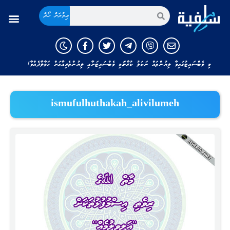
އިތުރަށް ހޯދާ
މި ވެބްސައިޓުގައިވާ ލިޔުންތައް ނަކަލު ކުރާނަމަ މި ވެބްސައިޓަށާއި ލިޔުންތެރިއާއަށް ހަވާލާދެއްވާ!
ismufulhuthakah_alivilumeh