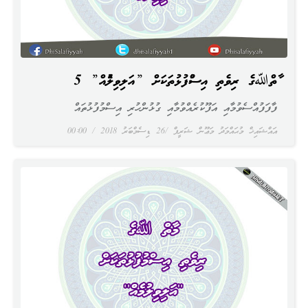
މާތްﷲގެ ރިވެތި އިސްމުފުޅުތަކަށް ”އަލިވިލުމެއް” 5
ފާފަފުއްސެވުމާއި އަފޫކުރެއްވުމާއި ގުޅުންހުރި އިސްމުފުޅުތައް
އައްޝައިޚް މުޙައްމަދު މަޢޫން ޝަރީފް
26 ޑިސެމްބަރު 2018
00:00