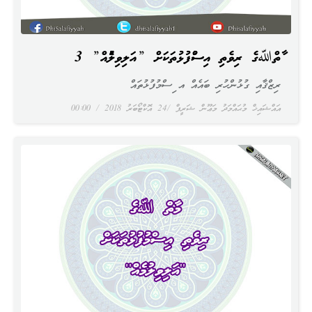
މާތްﷲގެ ރިވެތި އިސްމުފުޅުތަކަށް ”އަލިވިލުމެއް” 3
ރިޒްޤާއި ގުޅުންހުރި ބައެއް އ ިސްމުފުޅުތައް
އައްޝައިޚް މުޙައްމަދު މަޢޫން ޝަރީފް
24 އޮކްޓޯބަރު 2018
00:00