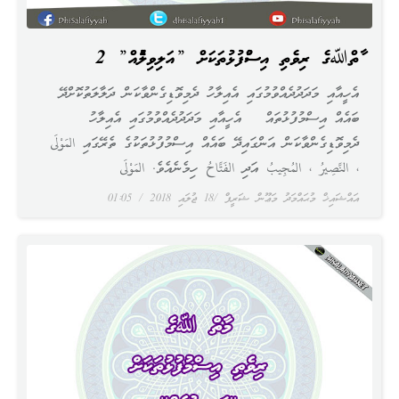
މާތްﷲގެ ރިވެތި އިސްމުފުޅުތަކަށް ”އަލިވިލުމެއް” 2
އެހީއާއި މަދަދުދެއްވުމުގައި އެއިލާހު ދެމިވޮޑިގެންވާކަން ދަލާލަތުކޮށްދޭ
ބައެއް އިސްމުފުޅުތައް އެހީއާއި މަދަދުދެއްވުމުގައި އެއިލާހު
ދެމިވޮޑިގެންވާކަން އަންގައިދޭ ބައެއް އިސްމުފުޅުތަކުގެ ތެރޭގައި المَوْلَى
، النَّصِيرُ ، المُجِيبُ އަދި الفَتَّاحُ ހިމެނެއެވެ. المَوْلَى
އައްޝައިޚް މުޙައްމަދު މަޢޫން ޝަރީފް
18 ޖުލައި 2018
01:05