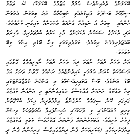
ބޭކަލުންގެ ތެރެއިންވެސް އުލުލް ޢަޒުމްގެ ބޭކަލަކާ) ﷲ ތަޢާލާ
ސީދާކޮށް ބަސްފުޅު ވަޙީކުރެއްވި ނަބިއްޔާއާ، ދުރު ބިމަކުން، އެކަމަނާ
ހުންނެވި ބިމަށް އެ ނަބިއްޔާ ގެންދަވާ އެކަމަނާއާ ކައިވެނި ކުރެވުމެވެ.
އަދި އެކަމުގެ ސަބަބުން އެކަމަނާގެ މުޅި ޙަޔާތް ބާއްޖަވެރިވެ، އާޚިރަތް
ބާއްޖަވެރިވެގެން ދިޔުމެވެ. ލަދުވެތިކަމަކީ މިހާ ބޮޑެތި އިނާމު ލިބޭ
ކަމެކެވެ.
އަށް އަހަރު ދުވަހު ނުވަތަ ދިހަ އަހަރު ދުވަހު ނޯކިރީއެއްގެ ގޮތުގައި
މަސައްކަތް ކުރަން އުޅުމަކީ ކައިވެންޏެއްގެ ރަނެއްގެ ގޮތުން ވަރަށް އަގު
ބޮޑު ރަނެކެވެ. މޫސާ ޢަލައިހިއްސަލާމު މި އަންހެން ކުއްޖާއަށްޓަކައި
މިހާ އަގުބޮޑު ރަނަކަށް އެއްބަސްވެ ވަޑައިގެންނެވީ މި އަންހެން ކުއްޖާގެ
ގައިގައި ކޮން ޞިފައެއް ހުރެގެންތޯ ޢިލްމުވެރީން މިކަމާ ބެހޭގޮތުން
ކީރިތި ޤުރުއާނުގައި މި ވާހަކާގައި އައިސްފައިވާ އާޔަތްތަކަށް ވިސްނާ
ފިކުރު ކުރިއެވެ. އެބޭކަލުންނަށް ފެންނަން އޮތްހާވެސް ކަމަކީ އެކުއްޖާގެ
ޢިއްފަތެރިކަމާއި (ބަކަރިތަކަށް ފެން ދިނުމުގައިވެސް، ފިރިހެނުން ފެން ދީ