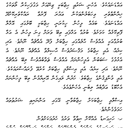
އައްޑަނައެކެވެ. އެހެނީ ޝަރުޢީ ޙިޖާބަކީ ޒިނޭއަށް މަގުފަހިކުރާ ލޯތަކުގެ
ޚިޔާނާތްތެރި ވިހަބެލުންތަކުން ޢައުރަ ފޮރުވާ ރައްކާތެރިކޮށްދޭ
އައްޑަނައެވެ. ބައެއް މީހުން ހީކުރަނީ ޙިޖާބަކީ ބޮލުގައި އޮޅާލާ
ފޮތިކޮޅެއް ކަމަށެވެ. ބުރުގާ އަޅާފައި ތިބޭ ވަރަށް ގިނަ މީހުން، އެ އަޅާ
ބުރުގާއަކީ އެއްވެސް ޙާލެއްގައި ޙިޖާބަށް ފުދޭ އެއްޗެއް ނޫނެވެ. އަދި
ކިޔެއް، އެއީ ޙިޖާބުގެ މަޤްޞަދުވެސް ޙާޞިލްވާ އެއްޗެއް ނޫނެވެ. އެ
އެޅުމުގެ ސަބަބުން އެމީހުންނަށް އެއްވެސް ޘަވާބެއްވެސް ލިބޭ އެއްޗެއް
ނޫނެވެ. އަދި ކިޔެއް، އެއީ އިސްލާމީ ޙިޖާބަށް ކުރެވޭ ފުރައްސާރައެކެވެ.
އެއީ މުނާފިޤުންގެ ޙިޖާބެވެ. ހެދުން ލައިގެން އޮރިޔާމުން ތިބޭ މީހުންނަށް
އެހާބޮޑު ޢަޛާބެއް ލިބެނީ އެހެންވެއެވެ.
އިސްލާމީ ޙިޖާބަކަށް ޙިޖާބުވާނީ އޭގައި އަންނަނިވި ޝަރުޠުތައް
ހަމަވެގެންނެވެ.
ހ- ހަށިގަނޑު އެއްކޮށް ނިވާވާ ވަރުގެ ހެދުމަކަށްވުން