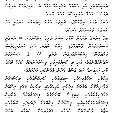
ތަރުބިއްޔަތަކީ އެއީ މަރްޔަމް ޢަލައިހައްސަލާމް އެ “ކުރި(ކަމަށް އެމީހުން
ދެކުނު)” ޢަމަލާ އެކަށީގެންވާ ކަމެއް ނޫނެވެ.
މަންމަ ޢައުރަ ނިވާކޮށްފައި، ދަރިފުޅު ޢައުރަ ނިވާނުކޮށް ހުރުމަކީ ހަމަ
ރަނގަޅު ތަރުބިއްޔަތު ހެއްޔެވެ؟
ތިމާ ކިތަންމެ ވަރަކަށް ބޮޑާވެ ކިބުރު ވެރިވެ، ޙިޖާބުވުމަށް ﷲ އެންގެވި
ބަސްފުޅުތަކަށް ގޮންޖަހާފައި ޙިޖާބު ނުވާން ހުރި ކަމުގައިވިޔަސް،
މަރުވުމުން ޙިޖާބުކުރުވައިގެން މެނުވީ ﷲ ގެ ޙަޟްރަތަށް
ނުގެންދެވޭނެއެވެ. އަދި މި ދުނިޔެމަތީގައި މީސްތަކުންނަށް ދައްކާ މޭކަޕު
ކުރި ހަށިގަނޑު ހަމަ އެންމެ ފަހުން ވެގެންދާނީ ވެއްޔަށެވެ.
ޙިޖާބާއި ލަދުވެތިކަމާއި ނިވައިވުމާއި އޮރިޔާންވުމާއި މިކަންކަމަށް
ތަފްޞީލްކޮށް ބަލާލަން މިޖެހުނީ ޙަޤީޤަތުގައި މިހުރިހާ ކަމަކީ ޒިނޭއަށް
މަގުފަހިކުރުމުގައި އިބިލީސް ބޭނުންކުރާ ފިޔަވަޅުތަކުގެ ތެރެއިން
ފިޔަވަޅުތަކަކަށްވާތީއާއި، ޒިނޭކުރުން މިހާބޮޑަށް ފެތުރިފައި އޮތުމުގައި
ޙިޖާބު ވާންވީގޮތަށް ނުވުމާއި ލަދުވެތިކަން ނެތުމާއި، ޢައުރަ