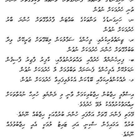
ށ- ހަށިގަނޑުގެ ވަނާތައް ފެންނަގޮތަށް، ވަނާތައް ވަކިވާގޮތަށް ހުންނަ
ތުނި ހެދުމަކަށް ނުވުން
ނ- ހަށިގަނޑުގެ ވަނާތަކުގެ ބައްޓަން ފާޅުވާގޮތަށް ހުންނަ ބާރު
ހެދުމަކަށް ނުވުން
ރ- ޒީނަތްތެރިކުރެވި، މީހުންގެ ސަމާލުކަން ލިބޭގޮތަށް ޖަރީކޮށް، ވިދާ
ބަބުޅާގޮތަށް ހުންނަ ހެދުމަކަށް ނުވުން
ބ- ފިރިހެނުންލާ ހެދުމާއި ވައްތަރުނުވުމާއި، ކާފިރު ފާޖިރު ފާސިޤުން
ނަކަލުކޮށް އެމީހުންގެ ފެޝަނަށް ތަބާވުމަށް ލާ ހެދުމަކަށް ނުވުން
ޅ- ދެއްކުންތެރިކަމާއި ބޮޑާކަން އެކުލެވިފައިވާ ހެދުމަކަށް ނުވުން.
އިސްލާމީ ޙިޖާބުން ޙިޖާބުވިކަމަށް ވާނީ މި ދެންނެވި ހުރިހާ ނުކުތާތަކަށް
ރިޢާޔަތްކުރުމާއެކު ލެވޭ ހެދުމެވެ.
މޭމަތި ފެންނަ ގޮތަށް އަޅާފައި ހުންނަ ބުރުގާއަކީ ޙިޖާބެއް ނޫނެވެ.
ބުރުގާ އަޅައިގެން ސްކިނީ އަދި ޓައިޓު ލުމަކީ އެއީ ޙިޖާބުވުމެއް
ނޫނެވެ.