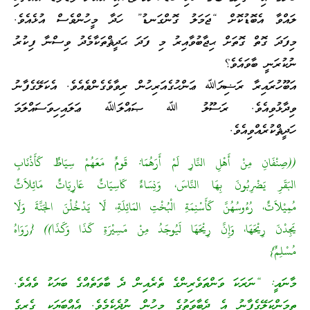
ލައްވާ އެބޮޑުކޮށް “ޖަމަލު ގޮންގަނޑު” ހަދާ މީހުންވެސް އުޅެއެވެ.
މިފަދަ ގޮތް ގޮތަށް ޙިޖާބުވާއިރު މި ފަދަ ޙަދީޘްތަކާމެދު ވިސްނާ ފިކުރު
ނުކުރަނީ ބާވައެވެ؟
އަބޫހުރައިރާ ރަޟިޔަﷲ ޢަންހުގެއަރިހުން ރިވާވެގެންވެއެވެ. އެކަލޭގެފާނު
ވިދާޅުވިއެވެ. ރަސޫލު ﷲ ޞައްލަﷲ ޢަލައިހިވަސައްލަމަ
ހަދީޘްކުރެއްވިއެވެ.
((صِنْفَانِ مِنْ أَهْلِ النَّارِ لَمْ أَرَهُمَا: قَومٌ مَعَهُمْ سِيَاطٌ كَأَذْنَابِ
البَقَرِ يَضْرِبُونَ بِهَا النَّاسَ، وَنِسَاءٌ كَاسِيَاتٌ عَارِيَاتٌ مَائِلاَتٌ
مُمِيْلاَتٌ، رُءُوسُهُنَّ كَأَسْنِمَةِ الْبُخْتِ المَائِلَةِ، لَا يَدْخُلْنَ الجَنَّةَ وَلَا
يَجِدْنَ رِيْحَهَا، وَإِنَّ رِيْحَهَا لَيُوجَدُ مِنْ مَسِيْرَةِ كَذَا وَكَذَا)) {رَوَاهُ
مُسْلِمٌ}
މާނައީ: “ނަރަކަ ވަންތަވެރިންގެ ތެރެއިން ދެ ބާވަތެއްގެ ބަޔަކު ވެއެވެ.
ތިމަންކަލޭގެފާނު އެ ދެބާވަތުގެ މީހުން ނުދެކެމެވެ. އެއްބަޔަކީ ގެރީގެ