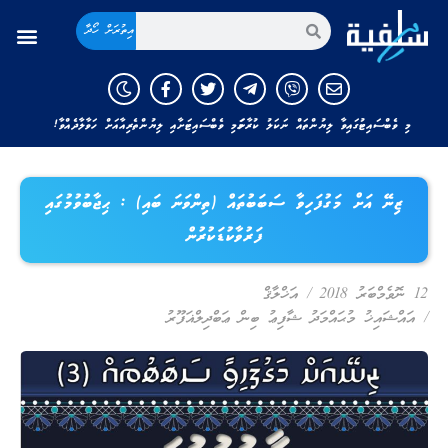
އިތުރަށް ހޯދާ
މި ވެބްސައިޓުގައިވާ ލިޔުންތައް ނަކަލު ކުރާނަމަ މި ވެބްސައިޓަށާއި ލިޔުންތެރިއާއަށް ހަވާލާދެއްވާ!
ޒިނޭ އަށް މަގުފަހިވާ ސަބަބުތައް (ތިންވަނަ ބައި) : ޙިޖާބުވުމުގައި
ފަރުވާކުޑަކުރުން
12 ނޮވެމްބަރު 2018
/
އަޚްލާޤް
/
އައްޝައިޚު މުޙައްމަދު ޝާފިޢު ބިން ޢަބްދިލްޣަފޫރު