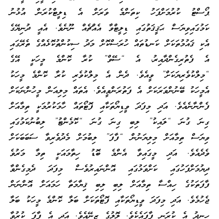
ޕޯސްޓު ކުރުމަށްފަހު ކިތަންމެ ވަރަށް އެ ޑިލީޓްކުރަން އުޅުނު
ކަމުގައިވިޔަސް ޙަޤީޤަތުގައި ޑިލީޓްވާ އެއްޗެއް ނޫނެވެ. އެއީ ދުނިޔޭގެ
އެކި ޤައުމުތަކަށް ކަނޑުތައް ހުރަސްކޮށް މަދު ސިކުންތުކޮޅެއްގެ ތެރޭގައި
އެ ފެތުރިގެންދާއިރު، އެ “ސޭވް” ކުރާ ކޮންމެ މީހަކީ އޭގެ
“މިލްކުވެރިޔަކަށް” ވީއެވެ. ދެން އެ މިލްކުވެރި ކުރާ ކޮންމެ މީހަކު
އެމީހަކު ބޭނުންވަރަކަށް އެ ފަތުރަންވީއެވެ. އެތައް މިލިއަން މީހުންނަކަށް
ފެންނާނެއެވެ. އަދި މިފަދަ ވީޑިޔޯތަކާއި ފޮޓޯތައް ހާމަކުރުމަކީ ތިމާއަށް
ގިނަ ގުނަ “ލައިކު” ލިބި ގިނަ ގުނަ “ކޮމެންޓު” ލިބުނުކަމުގައި
ވިޔަސް ތިމާއަށް މިލިޔަނުން “ފާފަ” ލިބުމަށް މެދުވެރިވާ ސަބަބަކަށް
ވެދެއެވެ. އަދި މީގައިވާ އެންމެ ބޮޑު ހިތާމައަކީ ތިމާ މަރުވެ
ދިޔުމަށްފަހުގައި ކަށްވަޅުގައި އޮންނައިރުވެސް މިފަދަ ދެމިގެންވާ
ފާފަތަކުގެ ހިއްސާ ތިމާއަށް ލިބި ލިބި ޤިޔާމަތާ ހަމައަށް އޮންނަން
ޖެހުމެވެ. އަދި މިފަދަ ވީޑިޔޯތަކާއި ފޮޓޯތަކަށް ބަލާ ކޮންމެ މީހަކު ބަލާ
ހިނދު އެ ކުރަނީ ފާފައެކެވެ. ލޮލުގެ ޒިނޭއެވެ. އަދި އެ ފާފަ ކުރުވާ