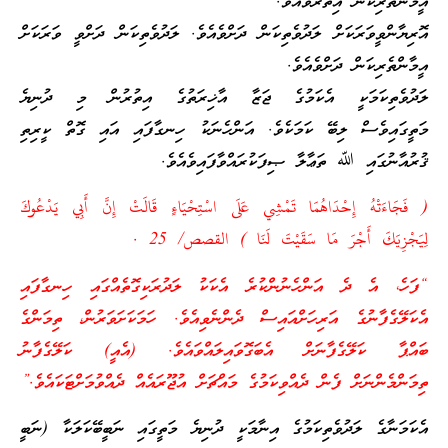
އީމާންތެރިކަން އިތުރުވެއެވެ.
އޮރިޔާންވީވަރަކަށް ލަދުވެތިކަން ދަށްވެއެވެ. ލަދުވެތިކަން ދަށްވީ ވަރަކަށް
އީމާންތެރިކަން ދަށްވެއެވެ.
ލަދުވެތިކަމަކީ އެކަމުގެ ޖަޒާ އާޚިރަތުގެ އިތުރުން މި ދުނިޔެ
މަތީގައިވެސް ލިބޭ ކަމަކެވެ. އަންހެނަކު ހިނގާފައި އައި ގޮތް ކީރިތި
ޤުރުއާނުގައި ﷲ ތަޢާލާ ޞިފަކުރައްވާފައިވެއެވެ.
( فَجَاءَتْهُ إِحْدَاهُمَا تَمْشِي عَلَى اسْتِحْيَاءٍ قَالَتْ إِنَّ أَبِي يَدْعُوكَ
لِيَجْزِيَكَ أَجْرَ مَا سَقَيْتَ لَنَا ) القصص/ 25 .
“ފަހެ، އެ ދެ އަންހެނުންކުރެ އެކަކު ލަދުރަކިގޮތެއްގައި ހިނގާފައި
އެކަލޭގެފާނުގެ އަރިހަށްއައިސް ދެންނެވިއެވެ. ހަމަކަށަވަރުން، ތިމަންގެ
ބައްޕާ ކަލޭގެފާނަށް އެބަގޮވައިލައްވައެވެ. (އެއީ) ކަލޭގެފާނު
ތިމަންމެންނަށް ފެން ދެއްވިކަމުގެ މައްޗަށް އުޖޫރައެއް ދެއްވުމަށްޓަކައެވެ.”
އެކަމަނާގެ ލަދުވެތިކަމުގެ އިނާމަކީ ދުނިޔެ މަތީގައި ނަބީބޭކަލަކާ (ނަބީ