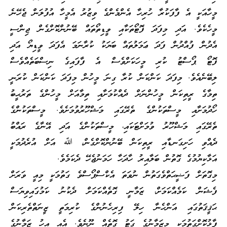
މީހާއަކީ އެ ފާފަކުރާ ހުރިހާ އެންމެންގެ ވިޒުރު އެމީހާ އުފުލަން ޖެހޭނެ
މީހެކެވެ. އަދި މިފަދަ ފޮޓޯތަކާއި ވީޑިތޯތައް ބޭނުންކޮށްގެން ޖިންސީ
އެދުން ފުއްދުން ފަދަ ޢަމަލުތައް ބަޔަކު ކުރާނަމަ އެފަދަ ވީޑިޔޯ އަދި
ފޮޓޯ ޕޯސްޓު ކުރި މީހަކަށްވެސް އެ ފާފައިގެ ނިސްބަތެއްވެސް
ލިބޭނެއެވެ. މިފަދަ ކަންކަން ކުރާ ގިނަ މީހުން މިފަދަ ކަންކަން ކުރަނީ
ތިމާގެ ރީތިކަން މީހުންނަށް ދެއްކުމަށާއި ތިމާއަށް މީހުންގެ ތަރުޙީބު
ހޯދުމަށާއި މީސްތަކުންގެ ތެރޭގައި މަޝްހޫރުވުމަށެވެ. މީސްތަކުންގެ
ތެރޭގައި މަޝްހޫރު ވުމަށްޓަކައި، މީސްތަކުންގެ އަދި އޭނާގެ ރައްބު
ދެއްވި ހަށިގަނޑާއި ރީތިކަން ބޭނުންކޮށްގެން، ﷲ އަށް އުރެދުމަކީ
އަޅާކިޔުމުގެ ގޮތުން ބަލާއިރު ހާދަހާ ހަމަނުޖެހޭ ދެކަމެވެ.
މިގޮތަށް ފަޟީޙަތްވެގަތުން ނުވަތަ އެކްސްޕޯސްވެ ގަތުމަކީ މިއީ ވަރަށް
ފެޝަން ކަމެއްކަމަށް، ޒަމާނީ ގޮތެއްކަމަށް ދެކުނު ކަމުގައިވިޔަސް
ޙަޤީޤަތުގައި އަންހެނާ ހިލޭ ފިރިހެނުންގެ ކުރިމަތީ ޒީނަތްތެރިކަން
ފާޅުކޮށްގަތުމަކީ މިޒަމާނުގެ ގަޓު ގޮތެއް ނޫނެވެ. އެއީ އިހު ޒަމާނުގެ