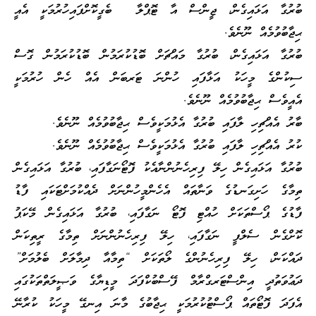
ބުރުގާ އަޅައިގެން، ޖީންސް އާ ޓޮޕްލާ ބެގީކޮށްފައިހުރުމަކީ އެއީ
ޙިޖާބުވުމެއް ނޫނެވެ.
ބުރުގާ އަޅައިގެން، ބުރުގާ މައްޗަށް ބޮޑުކުރަމުން ބޮޑުކުރަމުން ގޮސް
ސިކުންގެ މީހަކު އަޅާފައި ހުންނަ ޓަރބަން އެއް ހެން ހުރުމަކީ
އެއީވެސް ޙިޖާބުވުމެއް ނޫނެވެ.
ބާރު އެއްޗިހި ލާފައި ބުރުގާ އެޅުމަކީވެސް ޙިޖާބުވުމެއް ނޫނެވެ.
ކުރު އެއްޗިހި ލާފައި ބުރުގާ އެޅުމަކީވެސް ޙިޖާބުވުމެއް ނޫނެވެ.
ބުރުގާ އަޅައިގެން ހިލޭ ފިރިހެނުންނާއެކު ފޮޓޯނަގާފައި، ބުރުގާ އަޅައިގެން
ތިމާގެ ހަށިގަނޑުގެ ވަނާތައް އެހެންމީހުންނަށް ދެއްކުމަށްޓަކައި ފާޑު
ފާޑުގެ ޕޯސްތަކަށް ހުއްޓި ފޮޓޯ ނަގާފައި، ބުރުގާ އަޅައިގެން މޭކަޕު
ކޮށްގެން ސެލްފީ ނަގާފައި، ހިލޭ ފިރިހެނުންނަށް ތިމާގެ ރީތިކަން
ދައްކަން، ހިލޭ ފިރިހެނުންގެ ލޯތަކަށް “ތިމާއާ ދިމާލަށް ބެލުމަށް”
ދަޢުވަތުދީ އިންސްޓަރގްރާމް ފޭސްބުކްފަދަ މީޑިޔާގެ ވަޞީލަތްތަކުގައި
އެފަދަ ފޮޓޯތައް ޕޯސްޓުކުރުމަކީ ޙިޖާބުގެ މާނަ އިނގޭ މީހަކު ކުރާނޭ