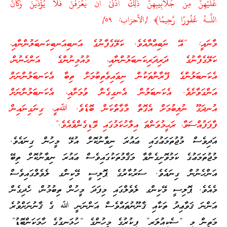
عَلَيْهِنَّ مِن جَلَابِيبِهِنَّ ذَٰلِكَ أَدْنَىٰ أَن يُعْرَفْنَ فَلَا يُؤْذَيْنَ وَكَانَ
اللَّـهُ غَفُورًا رَّحِيمًا﴾ {الأحزاب: ٥٩}
މާނައީ: “އޭ ނަބިއްޔާއެވެ. ކަލޭގެފާނުގެ އަނބިއަނބިކަނބަލުންނާއި،
ކަލޭގެފާނުގެ ދަރިދަރިކަނބަލުންނާއި، މުއުމިނުންގެ އަންހެނުން،
އެކަނބަލުންގެ ފޭރާންތަކުން ނިވައިވެތިބުމަށް ތިބާ އެކަނބަލުންނަށް
އަންގަވާށެވެ. އެކަނބަލުން އެނގިގެން ވުމަށާއި، އެކަނބަލުންނަށް
އުނދަގޫ ނުލިބުމަށް އެގޮތް މާގާތްކަން ބޮޑެވެ. ﷲއީ، ގިނަގިނައިން
ފާފަފުއްސަވާ، ރަޙީމުވަންތަ އިލާހުކަމުގައި ވޮޑިގެންވެއެވެ.”
އަދިވެސް މުޖުތަމަޢުގައި ޢައުރަ ނިވާނުކޮށް އުޅޭ މީހުން ގިނައެވެ.
މުޖުތަމަޢުގެ ކަމުވޮށިގެންވާ މަޤާމުތަކުގައިވެސް ޢައުރަ ނިވާނުކޮށް ތިބޭ
އަންހެނުން ގިނައެވެ. ސަރުކާރުގެ ޕޮލިސީ މޭކިންގ ލެވެލްގައިވެސް
މެއެވެ. ޕޮލިސީ މޭކިންގ ލެވެލްގައި މިފަދަ މީހުން ތިބުމުން، ހެދިގެން
އަންނަ ޤަވާޢިދު ތަކާއި ޤާނޫނުތައްވެސް އަންނަނީ ﷲ ގެ ޤާނުނަށްވުރެ
މަތީން މި “ސެކިއުލަރ” ފިކުރުގެ މީހުންގެ “ހުޅަނގުގެ ހާމަކަންބޮޑު”