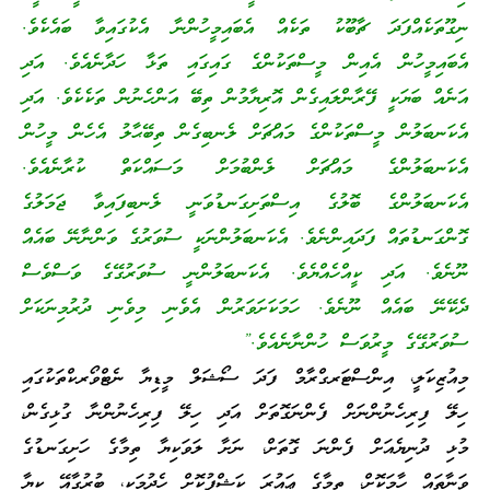
ނިގޫތަކެއްފަދަ ޗާބޫކު ތަކެއް އެބައިމީހުންނާ އެކުގައިވާ ބައެކެވެ.
އެބައިމީހުން އެއިން މީސްތަކުންގެ ގައިގައި ތަޅާ ހަދާނެއެވެ. އަދި
އަނެއް ބަޔަކީ ފޭރާންލައިގެން އޮރިޔާމުން ތިބޭ އަންހެނުން ތަކެކެވެ. އަދި
އެކަނބަލުން މީސްތަކުންގެ މައްޗަށް ލެނބިގެން ތިބޭޙާލު އެހެން މީހުން
އެކަނބަލުންގެ މައްޗަށް ލެންބުމަށް މަސައްކަތް ކުރާނެއެވެ.
އެކަނބަލުންގެ ބޮލުގެ އިސްތަށިގަނޑުވަނީ ލެނބިފައިވާ ޖަމަލުގެ
ގޮންގަނޑުތައް ފަދައިންނެވެ. އެކަނބަލުންނަކީ ސުވަރުގެ ވަންނާނޭ ބައެއް
ނޫނެވެ. އަދި ކީއްހެއްޔެވެ. އެކަނބަލުންނީ ސުވަރުގޭގެ ވަސްވެސް
ދެކޭނޭ ބައެއް ނޫނެވެ. ހަމަކަށަވަރުން އެވެނި މިވެނި ދުރުމިނަކަށް
ސުވަރުގޭގެ މީރުވަސް ހުންނާނެއެވެ.”
މިއުޒިކަލީ، އިންސްޓަރގްރާމް ފަދަ ސޯޝަލް މީޑިޔާ ނެޓްވޯރކްތަކުގައި
ހިލޭ ފިރިހެނުންނަށް ފެންނަގޮތަށް އަދި ހިލޭ ފިރިހެނުންނާ ގުޅިގެން،
މުޅި ދުނިޔެއަށް ފެންނަ ގޮތަށް، ނަށާ ލަވަކިޔާ ތިމާގެ ހަށިގަނޑުގެ
ވަނާތައް ހާމަކޮށް، ތިމާގެ ޢައުރަ ކަޝްފުކޮށް ހެދުމަކީ، ބުރުގާއޭ ކިޔާ