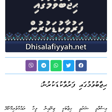
ޙިޖާބުވުމުގައި ފަރުވާކުޑަކުރުން:
އިސްލާމީ ޝަރުޢީ ޙިޖާބަކީ ޒިނޭއިން މީހާ ރައްކާތެރިކޮށްދޭ