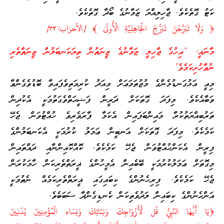
ކަޓު ގޮތެކެވެ. ޖާހިލިއްޔަ ޒަމާނުގެ ބޯދާ ގޮތެކެވެ.
﴿ وَلَا تَبَرَّجْنَ تَبَرُّجَ الْجَاهِلِيَّةِ الْأُولَىٰ ﴾ {الأحزاب:٣٣}
މާނައީ: “އިހުގެ ޖާހިލީ ޒަމާނުގެ ޒީނަތުން ތިޔަކަނބަލުން ޒީނަތްތެރި
ނުވާހުށިކަމެވެ”
މިއީ އަޅުގަނޑުމެންގެ މުޖުތަމަޢަށް މިއަދު ކުރިމަތިވެފައިވާ ބޮޑުވެގެންވާ
ވަބާއެކެވެ. މިފަދަ ގޮތަކަށް ދަރީން ފަޟީޙަތްވެގަތުމަކީ އެކުދިން
ތަރުބިއްޔަތުކުރާ މައިންބަފައިން އެކަމާ ފާރަވެރިވެ ހުއްޓުވަން ޖެހޭ
ކަމެކެވެ. މިފަދަ ގޮތަކަށް އަނބީން ޢަމަލު ކުރުމަކީ އެކަނބަލުންގެ
ފިރީން އެކަންހުއްޓުވަން ޖެހޭ ކަމެކެވެ. ކޮއްކޮއިންނާއި ދައްތައިން
މިގޮތަށް ޢަމަލުކުރުމަކީ ބޭބެއިން އެމީހުންގެ ޣީރަތްތެރިކަން ހާމަކުރަން
ޖެހޭ ކަމެކެވެ. ފިރިހެނުންގެ ކިބައިގައި ޣީރަތްތެރިކަމެއް ނެތުމަކީ
އަންހެނުންގެ ކިބައިން ލަދުވެތިކަން ކެނޑިގެންދާ ސަބަބެވެ.
﴿يَا أَيُّهَا النَّبِيُّ قُل لِّأَزْوَاجِكَ وَبَنَاتِكَ وَنِسَاءِ الْمُؤْمِنِينَ يُدْنِينَ