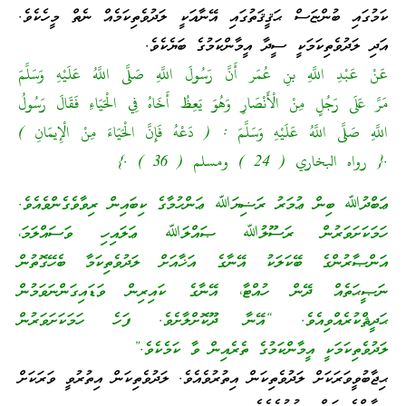
ކަމުގައި ބުންޏަސް ޙަޤީޤަތުގައި އޭނާއަކީ ލަދުވެތިކަމެއް ނެތް މީހެކެވެ.
އަދި ލަދުވެތިކަމަކީ ސީދާ އީމާންކަމުގެ ބަޔެކެވެ.
عَنْ عَبْدِ اللَّهِ بنِ عُمَر أَنَّ رَسُولَ اللَّهِ صَلَّى اللَّهُ عَلَيْهِ وَسَلَّمَ
مَرَّ عَلَى رَجُلٍ مِنْ الْأَنْصَارِ وَهُوَ يَعِظُ أَخَاهُ فِي الْحَيَاءِ فَقَالَ رَسُولُ
اللَّهِ صَلَّى اللَّهُ عَلَيْهِ وَسَلَّمَ : ( دَعْهُ فَإِنَّ الْحَيَاءَ مِنْ الْإِيمَانِ )
.{ رواه البخاري ( 24 ) ومسلم ( 36 ) .}
ޢަބްދުﷲ ބިން ޢުމަރު ރަޟިޔަﷲ ޢަންހުމާގެ ކިބައިން ރިވާވެގެންވެއެވެ.
ހަމަކަށަވަރުން ރަސޫލުﷲ ޞައްލަﷲ ޢަލައިހި ވަސައްލަމަ،
އަންޞާރުންގެ ބޭކަލަކު އޭނާގެ އަޚާއަށް ލަދުވެތިކަމާ ބެހޭގޮތުން
ނަޞީޙަތެއް ދޭން ހުއްޓާ، އޭނާގެ ކައިރިން ވަޑައިގަންނަވަމުން
ޙަދީޘްކުރެއްވިއެވެ. “އޭނާ ދޫކޮށްލާށެވެ. ފަހެ ހަމަކަށަވަރުން
ލަދުވެތިކަމަކީ އީމާންކަމުގެ ތެރެއިން ވާ ކަމެކެވެ.”
ޙިޖާބުވީވަރަކަށް ލަދުވެތިކަން އިތުރުވެއެވެ. ލަދުވެތިކަން އިތުރުވީ ވަރަކަށް