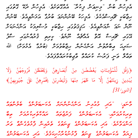
އެމީހުން ބުނާ “މިނިވަން ފިކުރާ” އެއްގޮތަށެވެ. އެމީހުން ދެކޭ ގޮތުގައި
ޙިޖާބަކީ ޗޮއިސްއެކެވެ. އެމީހަކު ބޭނުންނަމަ ބުރުގާ އަޅަންވީއެވެ. ބޭނުން
ނޫން ނަމަ ނާޅަންވީއެވެ. ޙަޤީޤަތުގައި ޙިޖާބަކީ މުސްލިމަކު އަންހެނަކަށް
އޭގައި ޗޮއިސް އޮތް އެއްޗެއް ނޫނެވެ. ކީރިތި ޤުރުއާނުގައި ސާފު
ޞަރީޙަ ޢިބާރާތުން އަންހެނުން ޙިޖާބުވުމަށް (ބުރުގާ އެޅުމަށް) ﷲ
ތަޢާލާ ވަނީ ފަރުޟު ކުރައްވާ ވާޖިބުކުރައްވާފައެވެ.
﴿وَقُل لِّلْمُؤْمِنَاتِ يَغْضُضْنَ مِنْ أَبْصَارِهِنَّ وَيَحْفَظْنَ فُرُوجَهُنَّ وَلَا
يُبْدِينَ زِينَتَهُنَّ إِلَّا مَا ظَهَرَ مِنْهَا وَلْيَضْرِبْنَ بِخُمُرِهِنَّ عَلَىٰ جُيُوبِهِنَّ﴾
[النور:31]
މާނައީ: “އަދި މުއުމިނު އަންހެނުންނަށް އެކަނބަލުންގެ ބެލުންތައް
ތިރިކުރުމަށާއި، އެކަނބަލުންގެ ފަރުޖުތައް ރައްކާތެރިކުރުމަށް ތިބާ
އަންގަވާށެވެ. އަދި އެކަނބަލުންގެ ޒީނަތުގެ ތެރެއިން ފާޅުވެގެންވާ ވަރު
ފިޔަވާ އެކަނބަލުންގެ ޒީނަތް ފާޅުނުކުރާހުށިކަމެވެ. އަދި އެކަނބަލުންގެ