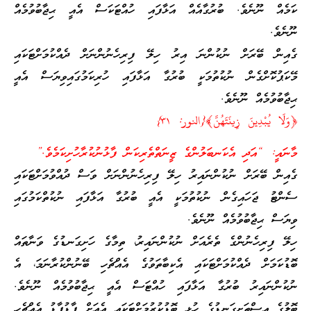
ކަމެއް ނޫނެވެ. ބުރުގާއެއް އަޅާފައި ހުއްޓަކަސް އެއީ ޙިޖާބުވުމެއް
ނޫނެވެ.
ގެއިން ބޭރަށް ނުކުންނަ އިރު ހިލޭ ފިރިހެނުންނަށް ދެއްކުމަށްޓަކައި
މޭކަޕުކޮށްގެން ނުކުތުމަކީ ބުރުގާ އަޅާފައި ހުރިކަމުގައިވިޔަސް އެއީ
ޙިޖާބުވުމެއް ނޫނެވެ.
﴿وَلَا يُبْدِينَ زِينَتَهُنَّ﴾{النور: ٣١}
މާނައީ: “އަދި އެކަނބަލުންގެ ޒީނަތްތެރިކަން ފާޅުނުކުރާހުށިކަމެވެ.”
ގެއިން ބޭރަށް ނުކުންނައިރު ހިލޭ ފިރިހެނުންނަށް ވަސް ދުއްވުމަށްޓަކައި
ސެންޓު ޖަހައިގެން ނުކުތުމަކީ އެއީ ބުރުގާ އަޅާފައި ނުކުތްކަމުގައި
ވިޔަސް ޙިޖާބުވުމެއް ނޫނެވެ.
ހިލޭ ފިރިހެނުންގެ ތެރެއަށް ނުކުންނައިރު، ތިމާގެ ހަށިގަނޑުގެ ވަނާތައް
ބޮޑުކަމަށް ދެއްކުމަށްޓަކައި އެކިބާތަވުގެ އެއްޗެހި ބޭނުންކުރާނަމަ، އެ
ނުކުންނައިރު ބުރުގާ އަޅާފައި ހުއްޓަސް އެއީ ޙިޖާބުވުމެއް ނޫނެވެ.
ބޮލުގެ އިސްތަށިގަނޑުގެ ހުޅި ބޮޑުކުރުމަށްޓަކައި އެއަށް ފާޑުފާޑު އެއްޗެހި