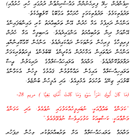
ނިމެންދެން، ހިލޭ ފިރިހެނުންނާ މައްސުނިނުވާން ދުރުގައި ހުރި ހުރުމާއި)
ލަދުވެތިކަމެވެ. ލަދުވެތިކަމަކީ ހާދަހާވާ އަގުބޮޑު ކޮލެޓީއެކެވެ.
އަންހެން ދަރިފުޅު އަޅާ ހެދުން، އޭނާ ތަރުބިއްޔަތު ކުރި މައިންބަފައިންގެ
އޭނާއަށް ދިން ތަރުބިއްޔަތު އަންގައިދެއެވެ. އަނބިމީހާ އަޅާ ހެދުން،
ފިރިމީހާގެ ފިރިހެން ވަންތަކަން ދައްކައިދެއެވެ. އަންހެން ކޮއްކޮއިންނާއި
އަންހެން ދައްތައިން އަޅާހެދުން އެކުދީންގެ ބޭބެމެންގެ ޣީރަތްތެރިކަމަށް
ދަލާލަތުކޮށްދެއެވެ. މަރްޔަމް ޢަލައިހައްސަލާމްގެ ދަރިކަލުން ޢީސާ
ޢަލައިހިއްސަލާމް އައިގެން ރައްކާވުމުން ޤައުމުގެ މީހުން އެކަމާނާގެ
ބޮލުގައި ޒިނޭގެ ތުހުމަތު އެޅުވިއެވެ. އަދި އެމީހުން ބުންޏެވެ.
(مَا كَانَ أَبُوكِ امْرَأَ سَوْءٍ وَمَا كَانَتْ أُمُّكِ بَغِيًّا ) مريم 28-
“ކަމަނާގެ ބައްޕާއަކީ، ނުބައިމީހެއްކަމުގައި ނުވެއެވެ. އަދި ކަމަނާގެ
މަންމާއަކީ، ކަސްބީއަކު ކަމުގައިވެސް ނުމެވޭމެއެވެ.”
މަރްޔަމް ޢަލައިހައްސަލާމް އަށް ތަރުބިއްޔަތުކުރި މީހުން ދީފަހުރި