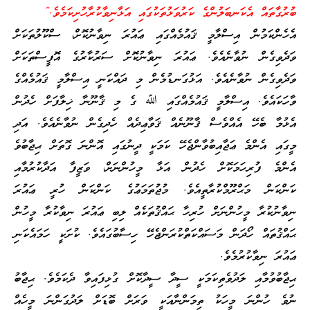
ބުރުގާތައް އެކަނބަލުންގެ ކަރުވަޅުތަކުގައި އަޅާނިވާކުރާހުށިކަމެވެ.”
އެހެންކަމުން އިސްލާމީ ޤައުމެއްގައި ޢައުރަ ނިވާނުކޮށް، ސްކޫލުތަކަށް
ވަދެވިގެން ނުވާނެއެވެ. ޢައުރަ ނިވާނުކޮށް ސަރުކާރުގެ އޮފީސްތަކަށް
ވަދެވިގެން ނުވާނެއެވެ. އަޅުގަނޑުމެން މި ދައްކަނީ އިސްލާމީ ޤައުމެއްގެ
ވާހަކައެވެ. އިސްލާމީ ޤައުމެއްގައި ﷲ ގެ މި ޤާނޫނާ ޚިލާފަށް ހެދުން
އެޅުމާ ބެހޭ އެއްވެސް ޤާނޫނެއް ޤަވާޢިދެއް ހެދިގެން ނުވާނެއެވެ. އަދި
މީގައި އެންމެ ޢަޖާއިބުވާންޖެހޭ ކަމަކީ ދީނުގައި އޮންނަ ގޮތަށް ޙިޖާބުވެ
އެންމެ ފުރިހަމަކޮށް ހެދުން އަޅާ މީހުންނަށް، ވަޒީފާ އަދާކުރުމާއި
ކަންކަން މަޙްރޫމްކުރާތީއެވެ. މުޖުތަމަޢުގެ ކަންކަން ހުރީ ޢައުރަ
ނިވާނުކުރާ މީހުންނަށް ހުރިހާ ޙައްޤުތަކެއް ލިބި ޢައުރަ ނިވާކުރާ މީހުން
ޙައްޤުތައް ހޯދަން މަސައްކަތްކުރަންޖެހޭ ހިސާބުގައެވެ. ކުށަކީ ހަމައެކަނި
ޢައުރަ ނިވާކުރުމެވެ.
ޙިޖާބުވުމާއި ލަދުވެތިކަމަކީ ސީދާ ސީދާކޮށް ގުޅިފައިވާ ދެކަމެވެ. ޙިޖާބު
ނުވެ ހުންނަ މީހަކު ތިމަންނާއަކީ ވަރަށް ބޮޑަށް ލަދުގަންނަ މީހެއް