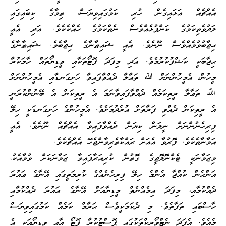
އެއްޗެއް އަޅައިގެން ހުރި ކަމުގައިވިޔަސް، ތިމާގެ ކިބައިގައި
ލަދުވެތިކަމުގެ ކަންފުޅެއްވެސް ނެތްކަމުގެ ހެއްކެކެވެ. އަދި އެއީ
ޙިޖާބުވުމެއްވެސް ނޫނެވެ. އެއީ ޝައިޠާނާގެ ޙިޖާބެވެ. ޝައިޠާނާގެ
ޙިޖާބަކީ ކަޝްފުކުރުމެވެ. އަދި މިފަދަ ފޮޓޯތަކާއި ވީޑިޔޯތައް ހާމަކުރާ
މީހުން، އެމީހުންނަށް ﷲ ތަޢާލާ ދެއްވާފައިވާ ހަށިގަނޑާއި އެމީހުންނަށް
ﷲ ތަޢާލާ ރީތިކަމެއް ދެއްވާފައިވާނަމަ އެ ރީތިކަން އެ ބޭނުންކުރަނީ
އެ ރީތިކަން ދެއްވި ފަރާތަށް އުރެދުމަށެވެ. އެމީހުންގެ ހަށިގަނޑަކީ ހިލޭ
ފިރިހެނުންނަށް ނީލަން ކިޔަން ދެއްވާފައިވާ އެއްޗެއް ނޫނެވެ. އެއީ
އަމާނާތެކެވެ. ފޮރުވާ އެއަށް ރައްކާތެރިވާންޖެހޭ އެއްޗެކެވެ.
މިޒަމާނަކީ ޓެކްނޮލޮޖީގެ ގޮތުން ކުރިއަރާފައިވާ ޒަމާނަކަށް ވުމާއެކު،
އަންހެން ކުއްޖާ އެންމެ ހިލޭ ފިރިހެނެއްގެ ކުރިމަތީގައި އޭނާގެ ޢައުރަ
ދެއްކުމާއި، މިފަދަ އިމެއްނެތް މީޑިޔާއަށް އޭނާގެ ޢައުރަ ދެއްކުމާއި
ހާސްބައި ތަފާތެވެ. މި ދެކަމަކީވެސް ޙަރާމް ކަމެއް ކަމުގައިވިޔަސް
މެއެވެ. އެފަދަ ނެޓްވޯރކްތަކުގައި ޕޮސްޓުކުރާ ފޮޓޯ އާއި ވީޑިޔޯއަކީ އެ