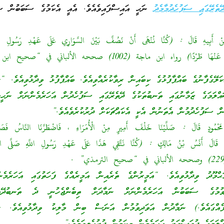
ތެރޭގައި ސަފުހެދުމާމެދު
ނަހީ އައިސްފައިވެއެވެ. އެއީ އެކަމުގެ ސަބަބުން ސ
َنْ أَبِيهِ قَالَ : (كُنَّا نُنْهَى أَنْ نَصُفَّ بَيْنَ السَّوَارِي عَلَى عَهْدِ رَسُولِ الل
َرْدًا) رواه ابن ماجة (1002) صححه الألباني في “صحيح ابن ماجة”.
ކަލޭގެފާނުގެ ބައްޕާފުޅުގެ ކިބައިން ރިވާކުރެއްވިއެވެ. ބައްޕާފުޅު ވިދާޅުވިއެވެ.
ަމަގެ ޒަމާނުގައި ތަނބުތަކުގެ ދޭތެރޭގައި ސަފުހެދުން އަހަރެމެންނަށް ނަހީކުރ
ން ސަފުހެދުމުން އެތަނުން އެކީ އެކައްޗަކަށް ދުރުކުރެވެއެވެ.”
ْمُودٍ قَالَ : صَلَّيْنَا خَلْفَ أَمِيرٍ مِنْ الْأُمَرَاءِ ، فَاضْطَرَّنَا النَّاسُ فَصَلَّي
َيْنَا قَالَ أَنَسُ بْنُ مَالِكٍ : (كُنَّا نَتَّقِي هَذَا عَلَى عَهْدِ رَسُولِ اللَّهِ صَلَّى اللّ
ްމޫދު ވިދާޅުވިއެވެ. “އަމީރުންގެ ތެރެއިން އަމީރެއްގެ ފަހަތުގައި އަހަރެމެނ
ުމުގެ ސަބަބުން އަހަރެމެންނަށް ނަމާދަށް ތިބެންޖެހުނީ ދެ ތަނބުދޭތެރ
ފެއްގައެވެ.) ނަމާދުން އަވަދިވުމުން އަނަސް ބިން މާލިކު ވިދާޅުވިއެވެ.