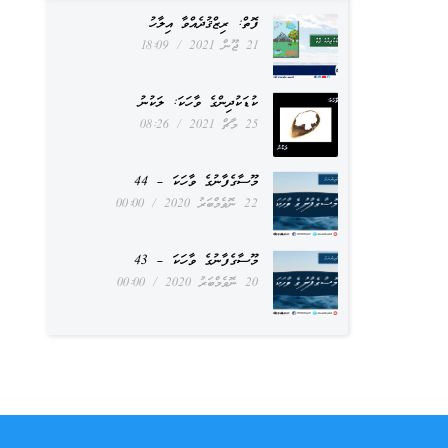
ފޮތް: ރިޒްޤުދެއްވާ އިލާހު
21 ޖޫން 2021
18:09
ކުޑަކުދިންގެ ވާހަކަ: ލަކުނު
25 މާޗް 2021
08:26
މޫސާގެފާނުގެ ވާހަކަ – 44
22 ނޮވެމްބަރު 2020
00:00
މޫސާގެފާނުގެ ވާހަކަ – 43
20 ނޮވެމްބަރު 2020
00:00