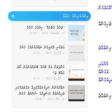
ހަވެގެން
ޢިލްމުވެރިންގެ ފަތުވާ
ެހިގެންވާ
“ޖުމުޢާ މުބާރަކާ” ކިޔުމުގެ ޙުކުމް
15 ނޮވެމްބަރު 2024
23:54
ިނަވެއްޖެ
އަތުކުރި އޮޅައިގެން ނަމާދުކުރުމުގެ ޙުކުމް
3 އޭޕްރިލް 2024
20:14
މެދުގައި
ކަންފަތަށް އަޅާ ބޭހެއް ބޭނުންކުރުމުން ރޯދަ
 ވެގެންވާ
ގެއްލޭ ތަ؟
5 އޭޕްރިލް 2023
07:12
ީވެގެންވާ
ނަމާދުކުރުން ނަހީކުރައްވާފައިވާ ވަގުތުތަކުގައި
ތަޙިއްޔަތުލް މަސްޖިދުގެ ސުންނަތް ކުރުން
ިނަވެއްޖެ
28 މާޗް 2023
18:00