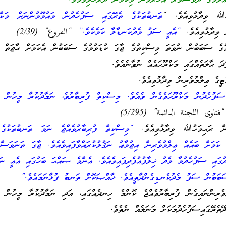
މަގެ ދުވަސްވަރު އަހަރެމެން މިކަމުން ދުރުހެލިވަމެވެ.”
ހުﷲ ވިދާޅުވިއެވެ. “
ތަނބުތަކުގެ ތެރޭގައި ސަފުހެދުން މައުމޫމުންނަށް މަކްރޫ
 ވިދާޅުވިއެވެ.
“އެއީ ސަފު މެދުކަނޑާލާ ކަމެކެވެ.”
“الفروع” (2/39)
ުގެ ސަބަބުން ނުވަތަ މިސްކިތުގެ ޖާގަ ކުޑަވުމުގެ ސަބަބުން އެކަމަށް ޙާޖަތް ޖ
ދަ ޙާލަތެއްގައި މަކްރޫހައެއް ނުވާނެއެވެ.
ީގެ ޢިލްމުވެރިން ވިދާޅުވިއެވެ.
ަފުހެދުން މަކްރޫހަވެގެން ވެއެވެ. މިސްކިތް ފުރިބާރުވެ، ނަމާދުކުރާ މީހުން ގ
تاوى اللجنة الدائمة” (5/295)
ް ރަޙިމަހުﷲ ވިދާޅުވިއެވެ.
“މިސްކިތް ފުރިބާރުވެއްޖެ ނަމަ ތަނބުތަކުގެ 
 ކަމަށް ބައެއް ޢިލްމުވެރިން އިޖުމާޢު ނަޤުލުކުރައްވާފައިވެއެވެ. ޖާގަ ތަނަވަސް
ުގައި ސަފުހެދުމާ މެދު ޚިލާފުއުފެދިފައިވެއެވެ. އެންމެ ޞައްޙަ ބަހުގައި އެއީ ނަހ
ަބަބުން ސަފު މެދުކެނޑިގެންދާތީއެވެ. ޚާއްޞަކޮށް ތަނބު ފުޅާނަމައެވެ.”
ެރިންނައިގެން ފުރިބާރުވެއްޖެ ކޮންމެ ހިނދެއްގައި، އަދި ނަމާދުކުރާ މީހުން ގ
ތެރޭގައިސަފުހެދުމަކަށް މަނަލެއް ނެތެވެ.