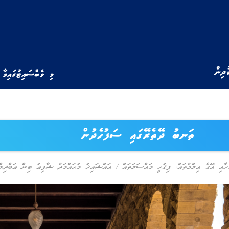
ުދިން
މި ވެބްސައިޓުގައިވާ 
ތަނބު ދޭތެރޭގައި ސަފުހެދުން
ހާއި އޭގެ ޢިލްމުތައް
,
ފިޤުހީ މައްސަލަތައް
/
އައްޝައިޚު މުޙައްމަދު ޝާފިޢު ބިން ޢަބްދިލްޣ