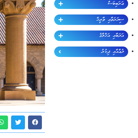
ޢަރަބިބަސް
ސިޔަރަތާއި ތާރީޚް
އަދަބާއި އަޚްލާޤު
ދުޢާއާއި ޛިކުރު