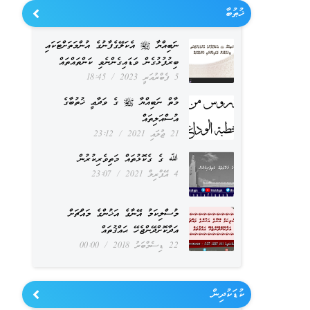
ޚުޠުބާ
ނަބިއްޔާ ﷺ އެކަލޭގެފާނުގެ އުންމަތަށްޓަކައި
ބިރުފުޅުގެން ވަޑައިގެންނެވި ކަންތައްތައް
5 ފެބްރުއަރީ 2023
18:45
މާތް ނަބިއްޔާ ﷺ ގެ ވަދާޢީ ޚުތުބާގެ
އުސްއަލިތައް
21 ޖުލައި 2021
23:12
ﷲ ގެ ގެކޮޅުތައް މަތިވެރިކުރުން
4 އޭޕްރިލް 2021
23:07
މުސްލިކަމު އޭނާގެ އަޚުންގެ މައްޗަށް
އަދާކޮށްދޭންޖެހޭ ޙައްޤުތައް
22 ޑިސެމްބަރު 2018
00:00
ކުޑަކުދިން