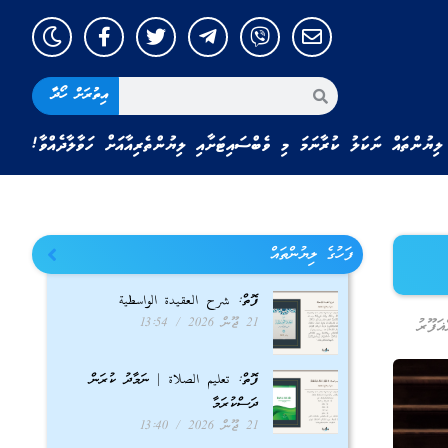
އިތުރަށް ހޯދާ
ލިޔުންތައް ނަކަލު ކުރާނަމަ މި ވެބްސައިޓަށާއި ލިޔުންތެރިއާއަށް ހަވާލާދެއްވާ!
ފަހުގެ ލިޔުންތައް
ފޮތް: شرح العقيدة الواسطية
21 ޖޫން 2026
13:54
ަފޫރު
ފޮތް: تعليم الصلاة | ނަމާދު ކުރަން
ދަސްކުރަމާ
21 ޖޫން 2026
13:40