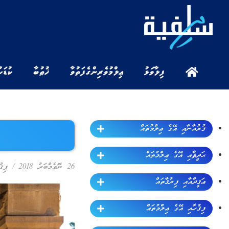
ފިލާވަޅު
ޢިލްމުވެރިންގެ ފަތުވާ
ޚުޠުބާ
ކުޑަކ
ޤުރުއާނާއި އޭގެ ޢިލްމުތައް
ޙަދީޘާއި އޭގެ ޢިލްމުތައް
26 ނޮވެމްބަރު 2018
/
ފިޤު
ޢަޤީދާއާއި ފިރުޤާތައް
ފިޤުހާއި އޭގެ ޢިލްމުތައް