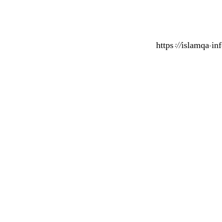
https://islamqa.in