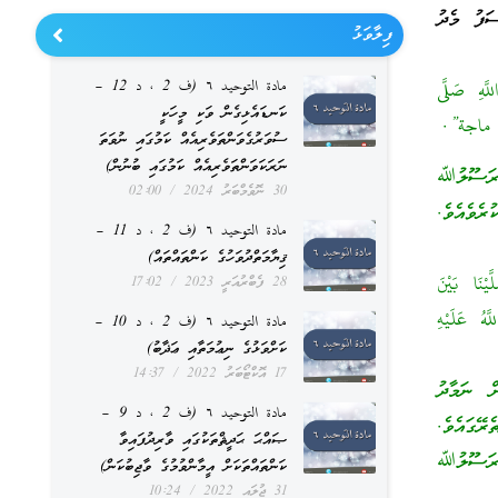
ަފު މެދު
ފިލާވަޅު
مادة التوحيد ٦ (ف 2 ، د 12 –
َّهِ صَلَّى
ކަނޑައެޅިގެން ވަކި މީހަކީ
ސުވަރުގެވަންތަވެރިއެއް ކަމުގައި ނުވަތަ
ނަރަކަވަންތަވެރިއެއް ކަމުގައި ބުނުން)
 “ރަސޫލުﷲ
30 ނޮވެމްބަރު 2024
02:00
ެވެއެވެ.
مادة التوحيد ٦ (ف 2 ، د 11 –
ޤިޔާމަތްދުވަހުގެ ކަންތައްތައް)
ْنَا بَيْنَ
28 ފެބްރުއަރީ 2023
17:02
َهُ عَلَيْهِ
مادة التوحيد ٦ (ف 2 ، د 10 –
ކަށްވަޅުގެ ނިޢުމަތާއި ޢަޛާބު)
17 އޮކްޓޯބަރު 2022
14:37
ް ނަމާދު
مادة التوحيد ٦ (ف 2 ، د 9 –
ޭގައެވެ.
ޞައްޙަ ޙަދީޘްތަކުގައި ވާރިދުފައިވާ
 ރަސޫލުﷲ
ކަންތައްތަކަށް އީމާންވުމުގެ ވާޖިބުކަން)
31 ޖުލައި 2022
10:24