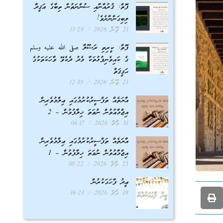
ފޮތް: ޤުރުއާނާއި ސުންނަތުން ތިބާގެ ޢަޤީދާ
ލިބިގަންނާށެވެ!
21 ޖޫން 2026
13:28
ފޮތް: ކީރިތި ރަސޫލާ صلى الله عليه وسلم
ގެ ކައިވެނިފުޅުތަކާ މެދު ދެކެވޭ ވާހަކަތަކުގެ
ޙަޤީޤަތް
21 ޖޫން 2026
12:39
އާޔަތެއް ތަފްސީރުކުރުމުގައި ޢިލްމުވެރިން
އިޖްމާޢުވުން ނުވަތަ ޚިލާފުވުން – 2
31 މާޗް 2026
08:17
އާޔަތެއް ތަފްސީރުކުރުމުގައި ޢިލްމުވެރިން
އިޖްމާޢުވުން ނުވަތަ ޚިލާފުވުން – 1
25 މާޗް 2026
08:22
ޢީދު ފާހަގަކުރުން
19 މާޗް 2026
16:23