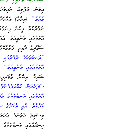
ޞައްލަﷲ ޢަލައިހި ވަސައްލަ
އިބްނު މުފްލިޙު ރަޙިމަ
ވެއެވެ.”
(އިމާމު) އަޙްމަދު
ނަމާދުކުރާ މީހުން ގިނަވުމ
ޙާލަތުގައި މެނުވީއެވެ. އެފަ
ސަޢޫދީގެ ދާއިމީ ފަތުވާކޮމެޓ
“ތަނބުތަކުގެ ދެމެދުގައި ސ
ޙާލަތެއްގައި މެނުވީއެވެ.”
“ف
ޝައިޚު އިބްނު ޢުޘައިމީނ
ސަފުހެދުން ހުއްދަވެގެންވާ
ޙާލަތުގައި ތަނބުތަކުގެ މެދ
ކަމެކެވެ. އެއީ އެކަމުގެ ސ
މިސްކިތް އެތަނުގެ އަހުލުވ
ހިނދެއްގައި ތަނބުތަކުގެ ދޭ