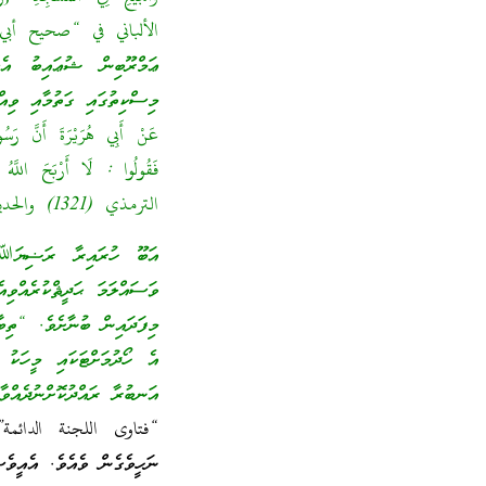
الألباني في “صحيح أبي
ޢަމްރޫބިން ޝުޢައިބު އެކ
މިސްކިތުގައި ގަތުމާއި ވިއ
عَنْ أَبِي هُرَيْرَةَ أَنَّ رَسُو
فَقُولُوا : لَا أَرْبَحَ اللَّهُ
الترمذي (1321) والحديث صححه الألباني في “صحيح الترمذي”.}
އަބޫ ހުރައިރާ ރަޟިޔަﷲ ޢ
ވަސައްލަމަ ޙަދީޘްކުރެއްވިއ
މިފަދައިން ބުނާށެވެ. “ތިބ
އެ ހޯދުމަށްޓަކައި މީހަކު
އަނބުރާ ރައްދުކޮށްނުދެއްވާ
ނަހީވެގެން ވެއެވެ. އެއީވެސ