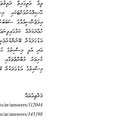
ވީމާ މަތީގައިވާ ދަލީލުތ
ޙާޞިލްކުރުމަށްޓަކައި މި
އިމަޖެންސީއެއްގެ ސަބަބުން
ހުއްދަކަމެއް ކަމުގައިވީނަ
އަޑުގަދަކުރާ ބޭނުންކުރުމަ
އަދި އެއީ މިސްކިތުގެ ޙުރ
ކުޅިވަރު މުބާރާތްތަކާއި،
މިސްކިތުގެ އަޑުގަދަކުރާ ބޭ
މަރްޖިޢުތައް
nfo/ar/answers/112044
fo/ar/answers/145198