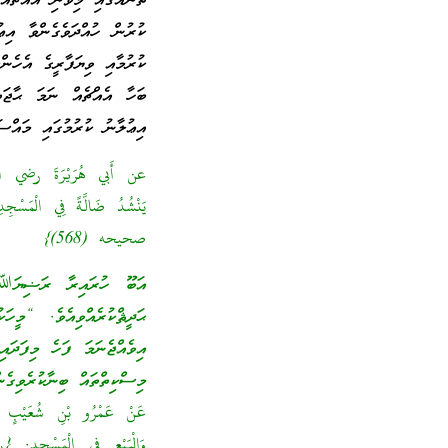
ތަނެއްގައި މިވެނި އެއްޗެއް
ކުރުން ހުއްދަވެގެންވާ އިޢ
ކުރުމާއި ވިޔަފާރީގެ އެހެން
ބަހާ އެއްޗެއް ނަމަ ޙާޖަތް
އިޢުލާނު ކުރުމުގައި މައްސަ
عن أَبي هُرَيْرَةَ رضي الله
يَنْشُدُ ضَالَّةً فِي الْمَسْجِ
صحيحه (568)}
އަބޫ ހުރައިރާ ރަޟިޔަﷲ
ޙަދީޘްކުރެއްވިއެވެ. “މީހަ
އިވެއްޖެނަމަ ފަހެ މިފަދަ
މިސްކިތްތައް ބިނާކުރެވިގެނ
عَنْ عَمْرُو بْنِ شُعَيْبٍ عَن