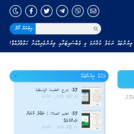
އިތުރަށް ހޯދާ
ލިޔުންތައް ނަކަލު ކުރާނަމަ މި ވެބްސައިޓަށާއި ލިޔުންތެރިއާއަށް ހަވާލާދެއްވާ!
ފަހުގެ ލިޔުންތައް
ފޮތް: شرح العقيدة الواسطية
21 ޖޫން 2026
13:54
ަފޫރު
ފޮތް: تعليم الصلاة | ނަމާދު ކުރަން
ދަސްކުރަމާ
21 ޖޫން 2026
13:40