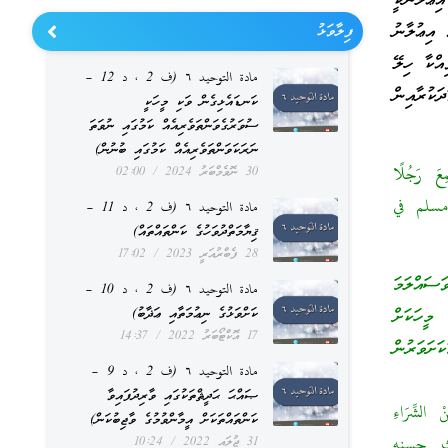
ިޢުލާނަކީ
 އިޢުލާނު
ފިލާވަޅު
އްކާ ހިލޭ
مادة التوحيد ٦ (ف 2 ، د 12 –
ަކުރާއިން
ކަނޑައެޅިގެން ވަކި މީހަކީ
ސުވަރުގެވަންތަވެރިއެއް ކަމުގައި ނުވަތަ
ނަރަކަވަންތަވެރިއެއް ކަމުގައި ބުނުން)
َ رَجُلًا
30 ނޮވެމްބަރު 2024
02:00
واه مسلم في
مادة التوحيد ٦ (ف 2 ، د 11 –
ޤިޔާމަތްދުވަހުގެ ކަންތައްތައް)
28 ފެބްރުއަރީ 2023
17:02
ައްލަމަ
مادة التوحيد ٦ (ف 2 ، د 10 –
ކަށްވަޅުގެ ނިޢުމަތާއި ޢަޛާބު)
 މީހަކަށް
17 އޮކްޓޯބަރު 2022
14:37
ށަވަރުން
مادة التوحيد ٦ (ف 2 ، د 9 –
ޞައްޙަ ޙަދީޘްތަކުގައި ވާރިދުފައިވާ
 الشِّرَاءِ
ކަންތައްތަކަށް އީމާންވުމުގެ ވާޖިބުކަން)
بو داود (1079) ، والنسائي (714) والحديث حسنه
31 ޖުލައި 2022
10:24