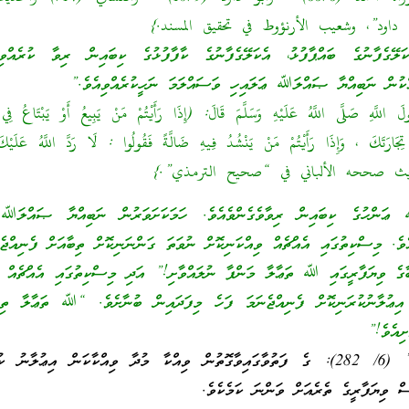
 داود”، وشعيب الأرنؤوط في تحقيق المسند.}
ަލޭގެފާނުގެ ބައްޕާފުޅު، އެކަލޭގެފާނުގެ ކާފާފުޅުގެ ކިބައިން ރިވާ ކުރެއްވ
ްކުން ނަބިއްޔާ ޞައްލަﷲ ޢަލައިހި ވަސައްލަމަ ނަހީކުރެއްވިއެވެ.”
لَ اللَّهِ صَلَّى اللَّهُ عَلَيْهِ وَسَلَّمَ قَالَ: (إِذَا رَأَيْتُمْ مَنْ يَبِيعُ أَوْ يَبْتَاعُ فِي
 تِجَارَتَكَ ، وَإِذَا رَأَيْتُمْ مَنْ يَنْشُدُ فِيهِ ضَالَّةً فَقُولُوا : لَا رَدَّ اللَّهُ عَلَي
ަންހުގެ ކިބައިން ރިވާވެގެންވެއެވެ. ހަމަކަށަވަރުން ނަބިއްޔާ ޞައްލަﷲ 
ެވެ. މިސްކިތުގައި އެއްޗެއް ވިއްކަނިކޮށް ނުވަތަ ގަންނަނިކޮށް ތިބާއަށް ފެނިއްޖެ
ާގެ ވިޔަފާރީގައި ﷲ ތަޢާލާ މަންފާ ނުލައްވާށި!” އަދި މިސްކިތުގައި އެއްޗެއް ގ
 އިޢުލާނުކުރަނިކޮށް ފެނިއްޖެނަމަ ފަހެ މިފަދައިން ބުނާށެވެ. “ﷲ ތަޢާލާ ތިބ
ށިއެވެ!”
“فتاوى اللجنة الدائمة” (6/ 282): ގެ ފަތުވާގައިވާގޮތުން ވިއްކާ މުދާ ވިއްކާކަން އިޢުލާނ
ް ވިޔަފާރީގެ ތެރެއަށް ވަންނަ ކަމެކެވެ.