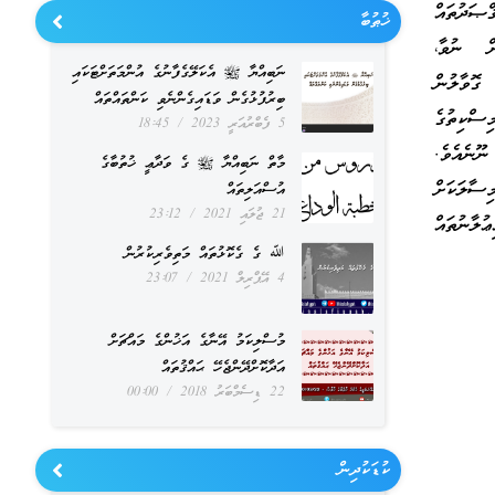
ޞަދުތައް
ޚުޠުބާ
ށް ނުވާ،
ނަބިއްޔާ ﷺ އެކަލޭގެފާނުގެ އުންމަތަށްޓަކައި
 ގޮވާލުން
ބިރުފުޅުގެން ވަޑައިގެންނެވި ކަންތައްތައް
ިސްކިތުގެ
5 ފެބްރުއަރީ 2023
18:45
ނޫނެއެވެ.
މާތް ނަބިއްޔާ ﷺ ގެ ވަދާޢީ ޚުތުބާގެ
ސާލަކަށް
އުސްއަލިތައް
21 ޖުލައި 2021
23:12
ލާނުތައް
ﷲ ގެ ގެކޮޅުތައް މަތިވެރިކުރުން
4 އޭޕްރިލް 2021
23:07
މުސްލިކަމު އޭނާގެ އަޚުންގެ މައްޗަށް
އަދާކޮށްދޭންޖެހޭ ޙައްޤުތައް
22 ޑިސެމްބަރު 2018
00:00
ކުޑަކުދިން