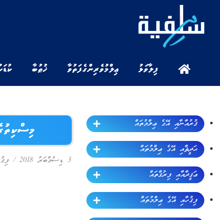
ފިލާވަޅު
ޢިލްމުވެރިންގެ ފަތުވާ
ޚުޠުބާ
ކުޑަކ
ޤުރުއާނާއި އޭގެ ޢިލްމުތައް
މިސްކިތުގެ
ޙަދީޘާއި އޭގެ ޢިލްމުތައް
3 ޑިސެމްބަރު 2018
/
ފިޤު
ޢަޤީދާއާއި ފިރުޤާތައް
ފިޤުހާއި އޭގެ ޢިލްމުތައް