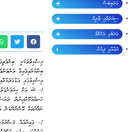
ޢަރަބިބަސް
ސިޔަރަތާއި ތާރީޚް
އަދަބާއި އަޚްލާޤު
ދުޢާއާއި ޛިކުރު
މިސްކިތްތަކަކީ ބިންމަތ
ބިނާކުރެވިފައިވާ ތަންތަނެވެ
މިސްކިތުގައި އަޑުގަދަކުރާ
1- ﷲ އަށް ކިޔަމަންގަތުމ
ހަނދުމަކޮށްދިނުން، ދަރުސ
ނަމާދުތައް އޮންނާނޭކަން އެ
2- ފައިދާއެއް ޤަޞްދުކު