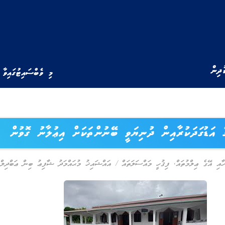
ުދިން
މި ވެބްސައިޓުގައިވާ 
 އަޑުގަދަކުރާއިން ދުނިޔަވީ ބޭނުންތަކަށް އިޢުލާނު ގޮވުން
ހާއި އޭގެ ޢިލްމުތައް
,
ފިޤުހީ މައްސަލަތައް
/
އައްޝައިޚު މުޙައްމަދު ޝާފިޢު ބިން ޢަބްދިލްޣ