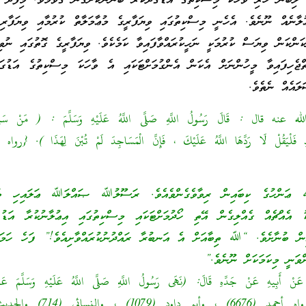
 ލިބެން ހުރި ވާހަކަ މިސްކިތުގެ އަޑުގަދަކުރާ ބޭނުންކޮށްގެން ގޮވުމެވެ. މިފަދަ އ
ުލާނެއް ނޫނެވެ. އެހެނީ މިސްކިތުގައި ވިޔަފާރީގެ މުޢާމަލާތް ކުރުމާއި ވިޔަފާރި
ކަންކަން ވިޔަސް ކުރުމަކީ ނަހީކުރައްވާފައިވާ ކަމެކެވެ. ވިޔަފާރީގެ ގޮތުގައި ނުވި
ޖެހިފައިވާ މީހުންނަށް އެކަން އެންގުމަށްޓަކައި އެ ވާހަކަ މިސްކިތުގެ އަޑުގަދ
ލައެއް ނެތެވެ.
 عنه قال : قَالَ رَسُولُ اللَّهِ صَلَّى اللَّهُ عَلَيْهِ وَسَلَّمَ : ( مَنْ سَمِع
دِ فَلْيَقُلْ لَا رَدَّهَا اللَّهُ عَلَيْكَ ، فَإِنَّ الْمَسَاجِدَ لَمْ تُبْنَ لِهَذَا ). {ر
 ޢަންހުގެ ކިބައިން ރިވާވެގެންވެއެވެ. ރަސޫލުﷲ ޞައްލަﷲ ޢަލައިހި ވަސ
ކު އެއްޗެއް ގެއްލިގެން އޭތި ހޯދުމަށްޓަކައި މިސްކިތުގައި އިޢުލާނުކުރާ އަޑު
އިން ބުނާށެވެ. “ﷲ ތިބާއަށް އެ އަނބުރާ ރައްދުނުކުރައްވާށިއެވެ!” ފަހެ ހަމަކަ
ްވަނީ މިކަމަކަށް ނޫނެވެ.”
ْ أَبِيهِ عَنْ جَدِّهِ قَالَ: (نَهَى رَسُولُ اللَّهِ صَلَّى اللَّهُ عَلَيْهِ وَسَلَّمَ عَنْ
وَالْبَيْعِ فِي الْمَسْجِدِ. {رواه أحمد (6676) ، وأ