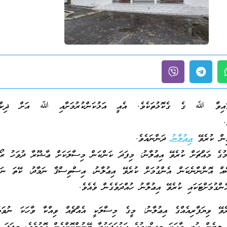
ީގައިވާ ﷲ ގެ ގެކޮޅުތަކެވެ. އެއީ އަޅުކަންކުރުމަށާއި ﷲ އަށް ޛިކްރުކ
.
އިން ކުރެވޭ
އިޢުލާނު
ދަންނައެވެ.
ުގެ މައްޗަށް ކުރެވޭ އިޢުލާނު: މިފަދަ ކަންކަން މިސާލަކަށް ޢާޝޫރާ ދުވަހު ރޯދ
ެއް އޮންނާނެކަން އެންގުމަށް ކުރެވޭ އިޢުލާނު، އިސްތިސްޤާ ނަމާދު، ކޭތަ ނަމ
ންގުމަށްޓަކައި ކުރެވޭ އިޢުލާނު ހުއްދަވެގެން ވެއެވެ.
ރެވޭ ވިޔަފާރިއެއްގެ އިޢުލާނު: މީގެ މިސާލަކީ އެއްޗެއް ވިއްކާ ވާހަކަ ނުވަތ