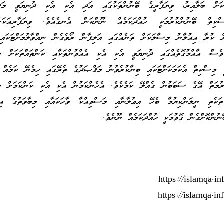
ަކަށް ބަލާއިރު، ވިޔަފާރީގެ ބޭނުންތަކުގައި އަދި އެކި އެކި ދުނިޔަވީ މަޤް
ސްކިތް ބޭނުންކުރުމަކީ ހުއްދަކަމެއް ނޫންކަން އެނގެއެވެ. ވިޔަފާރިއަކަ
 ކުރާ އިޢުލާނު މިސާލަކަށް ތަނެއްގައި އަލިފާން ރޯވެގެން ނިއްވާލުމަށްޓަކައި
މަވެސް، ޢާއްމުގޮތެއްގައި ދުނިޔަވީ އެކި އެކި އެއްވުންތަކާއި ކަންތައްތަކަށް މ
ކީ މިސްކިތް އެކަމަކަށްޓަކައި ބިނާކުރެވުނު މަޤްޞަދުގެ ތެރޭގައި ހިމެނޭ ކަމެއް 
ުމަތް އޭގެ ސަބަބުން ގެއްލޭ ކަމެކެވެ. އެހެންކަމުން އެކި އެކި ކަންކަމަށް މި
 ތަކެތި ނީލަންކިޔުމާ ބެހޭ އިޢުލާނާއި މަސްވިއްކާ ވާހަކައާއި މިބާވަތުގެ އިޢު
ނުންކޮށްގެން ގޮވުމަކީ ހުއްދަކަމެއް ނޫނެވެ.
https://islamqa.i
https://islamqa.in