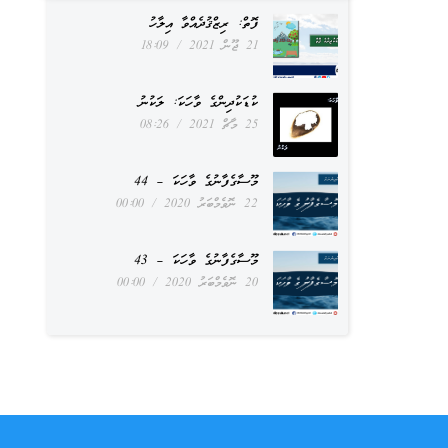
ފޮތް: ރިޒްޤުދެއްވާ އިލާހު
21 ޖޫން 2021
18:09
ކުޑަކުދިންގެ ވާހަކަ: ލަކުނު
25 މާޗް 2021
08:26
މޫސާގެފާނުގެ ވާހަކަ – 44
22 ނޮވެމްބަރު 2020
00:00
މޫސާގެފާނުގެ ވާހަކަ – 43
20 ނޮވެމްބަރު 2020
00:00