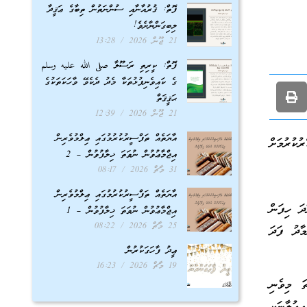
ފޮތް: ޤުރުއާނާއި ސުންނަތުން ތިބާގެ ޢަޤީދާ
ލިބިގަންނާށެވެ!
21 ޖޫން 2026
13:28
ފޮތް: ކީރިތި ރަސޫލާ صلى الله عليه وسلم
ގެ ކައިވެނިފުޅުތަކާ މެދު ދެކެވޭ ވާހަކަތަކުގެ
ޙަޤީޤަތް
21 ޖޫން 2026
12:39
އާޔަތެއް ތަފްސީރުކުރުމުގައި ޢިލްމުވެރިން
ުރުމަށް
އިޖްމާޢުވުން ނުވަތަ ޚިލާފުވުން – 2
31 މާޗް 2026
08:17
އާޔަތެއް ތަފްސީރުކުރުމުގައި ޢިލްމުވެރިން
ަ ހިފަން
އިޖްމާޢުވުން ނުވަތަ ޚިލާފުވުން – 1
25 މާޗް 2026
08:22
ާދު ފަދަ
ޢީދު ފާހަގަކުރުން
19 މާޗް 2026
16:23
ަ މިވެނި