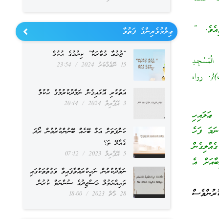
ިއެވެ. ”
ޢިލްމުވެރިންގެ ފަތުވާ
“ޖުމުޢާ މުބާރަކާ” ކިޔުމުގެ ޙުކުމް
 الْمَسْجِدِ
15 ނޮވެމްބަރު 2024
23:54
ْكَ){. رواه
އަތުކުރި އޮޅައިގެން ނަމާދުކުރުމުގެ ޙުކުމް
3 އޭޕްރިލް 2024
20:14
ޢަލައިހި
ނަމަ ފަހެ
ކަންފަތަށް އަޅާ ބޭހެއް ބޭނުންކުރުމުން ރޯދަ
ގެއްލޭ ތަ؟
ެއްލިގެން
5 އޭޕްރިލް 2023
07:12
ާއަށް އެ
ނަމާދުކުރުން ނަހީކުރައްވާފައިވާ ވަގުތުތަކުގައި
ތަޙިއްޔަތުލް މަސްޖިދުގެ ސުންނަތް ކުރުން
ު ކުރުންވެސް
28 މާޗް 2023
18:00