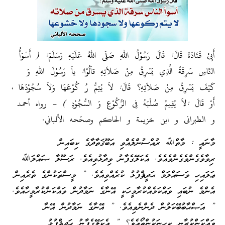
أَبِىْ قَتَادَةَ قَالَ: قَالَ رَسُوْلُ اللهِ صَلَى اللهُ عَلَيْهِ وَسَلَمَ: ( أَسْوَأُ
النَّاسِ سَرِقَةً الَّذِي يَسْرِقُ مِنْ صَلاَتِهِ قاَلُوْا: ياَ رَسُوْلَ اللهِ وَ
كَيْفَ يَسْرِقُ مِنْ صَلاَتِهِ؟ قَالَ: لاَ يُتِمُّ رُ كُوْعَهَا وَلاَ سُجُوْدَهَا ،
أَوْ قَالَ :لاَ يُقِيمُ صُلْبَهُ فِى الرُّكُوْعِ وَ السُّجُوْدِ ) – رواه أحمد
و الطبرانى و ابن خزيمة و الحاكم وصحّحه الألباني.
މާނައީ : މާތްﷲ ރުއްސުންލެއްވި އަބޫޤަތާދާގެ ކިބައިން
ރިވާވެގެންވެގެންވެއެވެ. އެކަލޭގެފާނު ވިދާޅުވިއެވެ. ރަސޫލާ ޞައްލަﷲ
ޢަލައިހި ވަސައްލަމް ޙަދީޘްފުޅު ކުރެއްވިއެވެ. ” މީސްތަކުންގެ ތެރެއިން
އެންމެ ނުބައި ވައްކަމެއްކުރާމީހަކީ އޭނާގެ ނަމާދުން ވައްކަންކުރާމީހާއެވެ.
” އަޞްޙާބުބޭކަލުން ދެންނެވިއެވެ. ” އޭނާގެ ނަމާދުން އޭނާ
ވައްކަންކުރާނީ ކިހިނަކުންތޯއެވެ؟ ” އެކަލޭގެފާނު ޙަދިޘްފުޅު