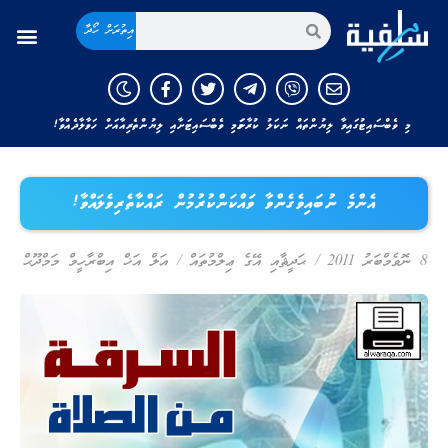
އިތުރަށް ހޯދާ
މި ވެބްސައިޓުގައިވާ ލިޔުންތައް ނަކަލު ކުރާނަމަ މި ވެބްސައިޓަށާއި ލިޔުންތެރިއާއަށް ހަވާލާދެއްވާ!
އެންމެ ނުބައިވެގެންވާ ވައްކަންކުރުމުން ރައްކާތެރިވެލައްވާ!
8 ނޮވެމްބަރު 2011
/
ޙަދީޘާއި އޭގެ ޢިލްމުތައް
/
އަލް އަޚް އިބްރާހީމް މަމްދޫޙް