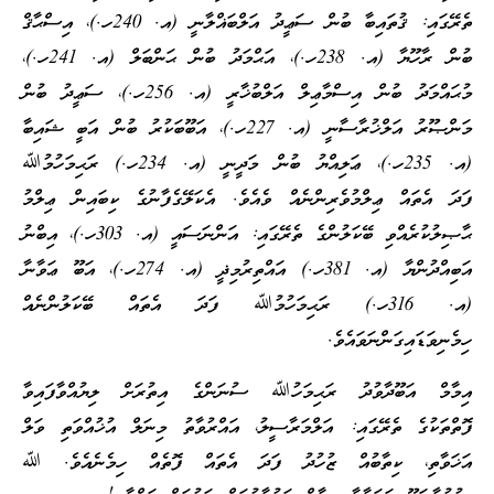
ތެރޭގައި: ޤުތައިބާ ބުން ސަޢީދު އަލްބަޣްލާނީ (އ. 240ހ.)، އިސްޙާޤް
ބުން ރާހޫޔާ (އ. 238ހ.)، އަޙްމަދު ބުން ޙަންބަލް (އ. 241ހ.)،
މުޙައްމަދު ބުން އިސްމާޢިލް އަލްބުޚާރީ (އ. 256ހ.)، ސަޢީދު ބުން
މަންޞޫރު އަލްޚުރާސާނީ (އ. 227ހ.)، އަބޫބަކުރު ބުން އަބީ ޝައިބާ
(އ. 235ހ.)، ޢަލިއްޔު ބުން މަދީނީ (އ. 234ހ.) ރަޙިމަހުމުﷲ
ފަދަ އެތައް ޢިލްމުވެރިންނެއް ވެއެވެ. އެކަލޭގެފާނުގެ ކިބައިން ޢިލްމު
ޙާޞިލުކުރެއްވި ބޭކަލުންގެ ތެރޭގައި: އަންނަސައީ (އ. 303ހ.)، އިބްނު
އަބިއްދުންޔާ (އ. 381ހ.) އައްތިރުމިޛީ (އ. 274ހ.)، އަބޫ ޢަވާނާ
(އ. 316ހ.) ރަޙިމަހުމުﷲ ފަދަ އެތައް ބޭކަލުންނެއް
ހިމެނިވަޑައިގަންނަވައެވެ.
އިމާމް އަބޫދާވުދު ރަޙިމަހުﷲ ސުނަންގެ އިތުރަށް ލިޔުއްވާފައިވާ
ފޮތްތަކުގެ ތެރޭގައި: އަލްމަރާސީލު، އައްރުވާތު މިނަލް އުޚުއްވަތި ވަލް
އަޚަވާތި، ކިތާބުއް ޒުހުދު ފަދަ އެތައް ފޮތެއް ހިމެނެއެވެ. ﷲ