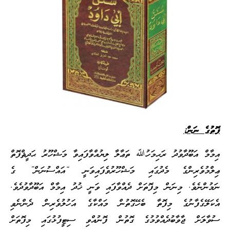
ފޮތުގެ ނަން:
އިމާމް އަބޫދާވުދު ރަޙިމަހުﷲ ތަޢާލާ ލިޔުއްވާފައިވާ މަޝްހޫރު ޙަދީޘްފޮތް
ޢިލްމުވެރިންގެ މެދުގައި މަޝްހޫރުވެފައިވަނީ “އައްސުނަން” ގެ
ނަމުންނެވެ. މިނަން މިފޮތަށް ދެއްވާފައި ވަނީ ޚުދު އިމާމް އަބޫދާވުދެވެ.
އެކަލޭގެފާނުގެ މިފޮތާ ބެހޭގޮތުން މައްކާގެ އަހުލުވެރިން ދެންނެވި
ސުވާލަށް ޖާވާބުދެއްވުމުގެ ގޮތުން ފޮނުއްވި ސިޓީފުޅުގައި މިފޮތަށް