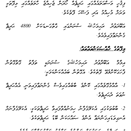
ފިޤުހީ މަސްއަލައެއްގައި ޙަދީޘެއް ހޯދަން ޖެހިއްޖެ ހާލަތެއްގައި މިފޮތަކީ
ވަރަށް މުހިއްމު އަދި ފަސޭހަ ފޮތެކެވެ.
އަބޫދަވުދު ރަޙިމަހުﷲ ސުނަނުގައި ގާތްގަނޑަކަށް 4800 ޙަދީޘް
ގެންނަވާފައިވެއެވެ.
މިފޮތުގެ ޚާއްޞަކަންތައްތައް:
އިމާމް އަބޫދާވުދު ރަޙިމަހުﷲގެ ސުނަނަކީ ތަފާތު ގޮތްގޮތުން
ފާހަގަކޮށްލެވޭ ފޮތެކެވެ. އެގޮތުން ބައެއްކަންކަމަކީ:
1. އާއްމުގޮތެއްގައި ކޮންމެ ބާބެއްގައިވެސް ގެންނަވާފައިވަނީ އެއްޙަދީޘް
ނުވަތަ ދެޙަދީޘެވެ.
2. ބާބުތަކުގައި އެކަލޭގެފާނު ހިމަނުއްވާފައިވާ ޙަދީޘްތަކަކީ، އެކަލޭގެފާނަށް
އެނގިވަޑައިގަންނަވާ އެންމެ ޞައްޙަކަން ބޮޑު ޙަދީޘްތަކެވެ.