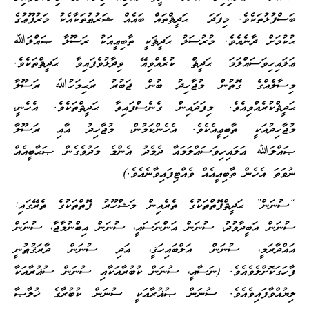
ބަސްފުޅުތަކެވެ. މިފަދަ ޙަދީޘްތައް ބައެއް ޝަރުޠުތަކާއެކު މަރުފޫޢުގެ
ޙުކުމަށް ދާނެއެވެ. މުރުސަލު ޙަދީޘަކީ ތާބިޢީއަކު ރަސޫލާ ޞައްލަﷲ
ޢަލައިހިވަސައްލަމަ ޙަދީޘް ކުރެއްވިއޭ ވިދާޅުވެފައިވާ ޙަދީޘްތަކެވެ.
މިސާލެއްގެ ގޮތުން މުޖާހިދު ބުން ޖަބުރު ރަޙިމަހުﷲ ރަސޫލާ
ޙަދީޘްކުރެއްވިއެވެ. މިފަދައިން ގެނެސްފައިވާ ޙަދީޘްތަކެވެ. އެހެނީ،
މުޖާހިދުއަކީ ތާބިޢީއެކެވެ. އެހެންކަމުން، މުޖާހިދު އާއި ރަސޫލާ
ޞައްލަﷲ ޢަލައިހިވަސައްލަމައާ ދެމެދު އެންމެ މަދުވެގެން ޞަޙާބީއެއް
ނުވަތަ އެހެން ތާބިޢީއެއް ވެއްޓިފައިވާނެއެވެ.)
“ސުނަން” ޙަދީޘްފޮތްތަކުގެ ތެރެއިން މަޝްހޫރު ފޮތްތަކުގެ ތެރޭގައި:
ސުނަން އަބީދާވުދު، ސުނަން އަންނަސައީ، ސުނަން އިބްނުމާޖާ، ސުނަން
އައްދާރަމީ، ސުނަން އަލްބައިހަޤީ، އަދި ސުނަން ދާރަޤުޠުނީ
ފާހަގަކޮށްލެވެއެވެ. (ނަސާއީ، ސުނަން ކުބުރާއަކާއި ސުނަން ސުޣުރާއަކާ
ލިޔުއްވާފައިވެއެވެ. ސުނަން ޞުޣުރާއަކީ ސުނަން ކުބުރާގެ ޚުލާޞާ