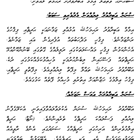
ސުބުޙާނަހޫ ވަތަޢާލާ އިމާމް އަބުދާވުދަށް ރަޙުމަތް ލައްވާށި!
ސުނަން އަބީދާވުދު ލިޔުއްވަން މެދުވެރިވި ސަބަބު:
އިމާމް އަބީދާވުދު ރަޙިމަހުﷲ އުޅުއްވި ޒަމާނައަކީ ޙަދީޘާއި ފިޤްހުގެ
ރަންޒަމާނެވެ. ފިޤުހީ މަޛްހަބުތައް އުފެދިގެން އައި ޒަމާނެވެ.
އެހެންކަމުން، ފިޤުހީ މައްސަލަތަކުގައި ދަލީލެއްގެ ގޮތުގައި ބޭނުންކޮށްއުޅޭ
ޙަދީޘްތައް ފަސޭހައިން ލިބެންހުރުމަކީ މުހިއްމުކަމެއްކަމުގައި ދެކެ،
އަބޫދާވުދު ރަޙިމަހުﷲ ތަޢާލާ މިފޮތް ލިޔުއްވިއެވެ. މިފޮތްވީ ޙަދީޘާއި،
ފިޤުހު ޢިލްމުގެ ޚަޒާނާއަށް އިތުރުވި މުހިއްމު ފޮތެއް ކަމުގައެވެ.
ސުނަން އަބީދާވުދަށް އަވަސް ނަޒަރެއް:
އަބޫދާވުދު ރަޙިމަހުﷲ ސުނަން އެކުލަވާލައްވާފައިވަނީ އެކަލޭގެފާނު
ލިޔުއްވި ފަސްލައްކަ ޙަދީޘްގެ ތެރެއިންނެވެ. (ނޯޓް: ޙަދީޘް
ޢިލްމުވެރިންގެ އަރިހުގައި ޙަދީޘެއްގެ ސަނަދުގައި އެންމެ ރާވީއެއް
ބަދަލުވިނަމަވެސް އެއީ ވަކި ޙަދީޘެކެވެ. އެބޭކަލުން ބައްލަވަނީ