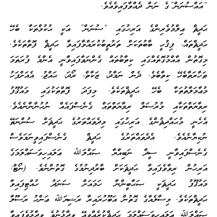
“އައްސުނަން”ގެ ނަން ދެއްވާފައިވެއެވެ.
ޙަދީޘް ޢިލްމުވެރިންގެ އަރިހުގައި “ސުނަން” އަކީ ޙުކުމްތަކާ ބެހޭ
ޙަދީޘްތައް، ފިޤުހީ ބާބުތަކަށް ތަރުތީބުކުރައްވާފައިވާ ޙަދީޘް ފޮތްތަކެވެ.
މިގޮތުން އާއްމުގޮތެއްގައި ކިތާބުތައް ގެންނަވާފައިވާނީ އެންމެ ފުރަތަމަ
ޠަހާރަތާބެހޭ ކިތާބެވެ. ދެން ނަމާދު، ޒަކާތް، ރޯދަ، ޙައްޖު، އެއަށްފަހު
މުޢާމަލާތުތަކާ ބެހޭ ޙަދީޘްތަކެވެ. މިފަދަ ފޮތްތަކުގައި މައުޤޫފު
ރިވާޔަތްތަކާއި މުރުސަލް ރިވާޔަތްތައް ގެނެސްފައެއް ނުހުންނާނެއެވެ.
އެހެނީ މުޙައްދިޘުންގެ އަރިހުގައި މިދެވައްތަރުގެ ޙަދީޘަށް ސުންނަތޭ
ނުކިޔާނެއެވެ. އެދެވައްތަރުގެ ޙަދީޘް ގެނެސްފައިވީނަމަވެސް
ގެނެސްފައިވާނީ ސީދާ ނަބިއްޔާ ޞައްލަﷲ ޢަލައިހިވަސައްލަމަގެ
އަރިހުން ރިވާވެފައިވާ ޙަދީޘަކަށް ބާރުދިނުމުގެ ގޮތުންނެވެ. (ނޯޓް:
މައުޤޫފު ޙަދީޘަކީ ޞަޙާބީންނާ ހަމައަށް ސަނަދު ހުއްޓިފައިވާ
ޙަދީޘްތަކެވެ. މިސާލެއްގެ ގޮތުން އަބޫހުރައިރާ ރަޟިޔަﷲ ޢަންހު ރަސޫލާ
ޞައްލަﷲ ޢަލައިހިވަސައްލަމަ ޙަދީޘްކުރެއްވިއޭ ވިދާޅުނުވެ ވިދާޅުވެފައިވާ