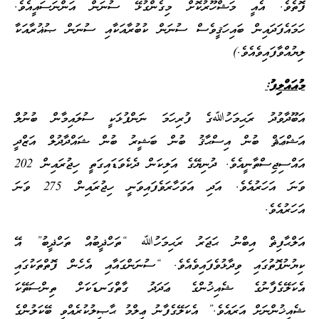
ފޮތެވެ. އެއީ މަޝްހޫރުކޮށް މިގެންގުޅޭ ސުނަން އަންނަސައީއެވެ.
ހަމައެފަދައިން ބައިހަޤީވެސް ސުނަން ކުބުރާއަކާއި ސުނަން ޞުޣުރާއަކާ
ލިޔުއްވާފައިވެއެވެ.)
މުއައްލިފު:
އަބޫދާވުދު ރަޙިމަހުﷲގެ ފުރިހަމަ ނަންފުޅަކީ ސުލައިމާން ބުނުލް
އަޝްޢަޘް ބުން އިސްޙާޤު ބުން ބަޝީރު ބުން ޝައްދާދުލް އަޒްދީ
އައްސިޖިސްތާނީއެވެ. ދުނިޔޭގެ އަލިކަން ދެކެވަޑައިގަތީ ހިޖުރައިން 202
ވަނަ އަހަރުއެވެ. އަދި އަވަހާރަވެފައިވަނީ ހިޖުރައިން 275 ވަނަ
އަހަރުއެވެ.
އަލްޙާފިޡް އިބްނު ޙަޖަރު ރަޙިމަހުﷲ “ތަހްޛީބުއް ތަހްޛީބު” އޭ
ކިޔުނުފޮތުގައި ވިދާޅުވެފައިވެއެވެ. “ސުނަންގައާއި އެހެން ފޮތްތަކުގައި
އެކަލޭގެފާނުގެ ޝެއިޚުންގެ ޢަދަދު ގާތްގަނޑަކަށް ތިންސަތޭކަ
ޝެއިޚުންނަށް އަރައެވެ.” އެކަލޭގެފާނު ޢިލްމު ޙާޞިލުކުރެއްވި ބޭކަލުންގެ