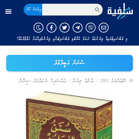
އިތުރަށް ހޯދާ
މި ވެބްސައިޓުގައިވާ ލިޔުންތައް ނަކަލު ކުރާނަމަ މި ވެބްސައިޓަށާއި ލިޔުންތެރިއާއަށް ހަވާލާދެއްވާ!
ސުނަން އަބީދާވުދު
10 ނޮވެމްބަރު 2011
/
ޢާންމު ލިޔުން
/
އައްޝައިޚް މުޙައްމަދު ސިނާން