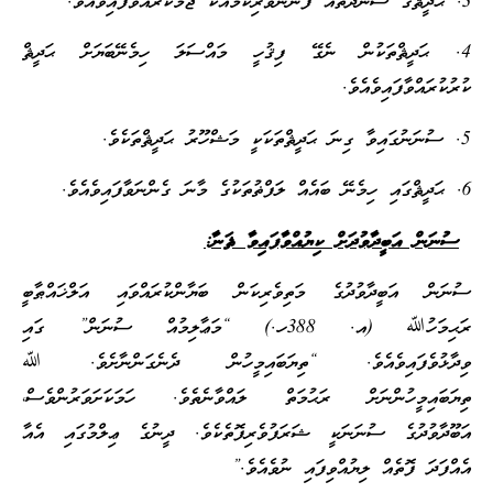
3. ޙަދީޘްގެ ސަނަދުތައް ފަންނުވެރިކަމާއެކު ޖަމާކުރައްވާފައިވެއެވެ.
4. ޙަދީޘްތަކުން ނެގޭ ފިޤުހީ މައްސަލަ ހިމެނޭބަޔަށް ޙަދީޘް
ކުރުކުރައްވާފައިވެއެވެ.
5. ސުނަނުގައިވާ ގިނަ ޙަދީޘްތަކަކީ މަޝްހޫރު ޙަދީޘްތަކެވެ.
6. ޙަދީޘްގައި ހިމެނޭ ބައެއް ލަފްޡުތަކުގެ މާނަ ގެންނަވާފައިވެއެވެ.
ސުނަން އަބީދާވުދަށް ކިޔުއްވާފައިވާ ޘަނާ:
ސުނަން އަބީދާވުދުގެ މަތިވެރިކަން ބަޔާންކުރައްވައި އަލްޚައްޠާބީ
ރަޙިމަހުﷲ (އ. 388ހ.) “މަޢާލިމުއް ސުނަން” ގައި
ވިދާޅުވެފައިވެއެވެ. “ތިޔަބައިމީހުން ދެނެގަންނާށެވެ. ﷲ
ތިޔަބައިމީހުންނަށް ރަޙުމަތް ލައްވާނެތެވެ. ހަމަކަށަވަރުންވެސް،
އަބޫދާވުދުގެ ސުނަނަކީ ޝަރަފުވެރިފޮތެކެވެ. ދީނުގެ ޢިލްމުގައި އެއާ
އެއްފަދަ ފޮތެއް ލިޔުއްވިފައި ނުވެއެވެ.”