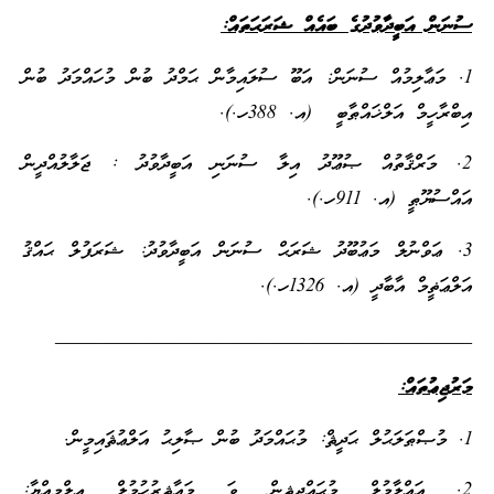
ސުނަން އަބީދާވުދުގެ ބައެއް ޝަރަޙަތައް:
1. މަޢާލިމުއް ސުނަން: އަބޫ ސުލައިމާން ޙަމްދު ބުން މުހައްމަދު ބުން
އިބްރާހީމް އަލްޚައްޠާބީ (އ. 388ހ.).
2. މަރްޤާތުއް ޞުޢޫދު އިލާ ސުނަނި އަބީދާވުދު : ޖަލާލުއްދީން
އައްސުޔޫޠީ (އ. 911ހ.).
3. ޢަވްނުލް މަޢުބޫދު ޝަރަޙް ސުނަން އަބީދާވުދު: ޝަރަފުލް ޙައްޤު
އަލްޢަޡީމް އާބާދީ (އ. 1326ހ.).
__________________________________________
މަރުޖިޢުތައް:
1. މުޞްޠަލަޙުލް ޙަދީޘް: މުޙައްމަދު ބުން ޞާލިޙު އަލްޢުޘައިމީން.
2. އަޢްލާމުލް މުޙައްދިޘީން ވަ މައާޘިރުހުމުލް ޢިލްމިއްޔާ: