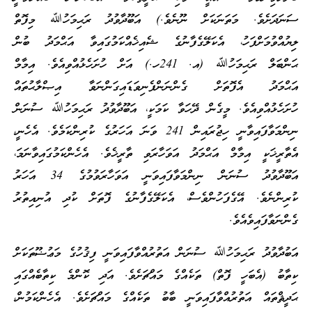
ސަނަދަށެވެ. މަތަނަކަށް ނޫނެވެ.) އަބޫދާވުދު ރަޙިމަހުﷲ މިފޮތް
ލިޔުއްވުމަށްފަހު، އެކަލޭގެފާނުގެ ޝެއިޚެއްކަމުގައިވާ އަޙްމަދު ބުން
ޙަންބަލް ރަޙިމަހުﷲ (އ. 241ހ.) އަށް ހުށަހެޅުއްވިއެވެ. އިމާމް
އަޙްމަދު އެފޮތަށް ގެންނަންފެނިވަޑައިގަންނަވާ އިޞްލާޙުތައް
ހުށަހެޅުއްވިއެވެ. މީގެން ދޭހަވާ ކަމަކީ، އަބޫދާވުދު ރަޙިމަހުﷲ ސުނަން
ނިންމަވާފައިވާނީ ހިޖުރައިން 241 ވަނަ އަހަރުގެ ކުރިންކަމެވެ. އެހެނީ،
އެތާރީޚަކީ އިމާމް އަޙްމަދު އަވަހާރަވި ތާރީޚެވެ. އެހެންކަމުގައިވާނަމަ،
އަބޫދާވުދު ސުނަން ނިންމަވާފައިވަނީ އަވަހާރަވުމުގެ 34 އަހަރު
ކުރިންނެވެ. އޭގެފަހުންވެސް، އެކަލޭގެފާނުގެ ފޮތަށް ކުދި އުނިއިތުރު
ގެންނަވާފައިވެއެވެ.
އަބުދާވުދު ރަޙިމަހުﷲ ސުނަން އަތުރުއްވާފައިވަނީ ފިޤުހުގެ މަޢުޟޫތަކަށް
ކިތާބު (އެބަހީ ފޮތް) ތަކެއްގެ މައްޗަށެވެ. އަދި ކޮންމެ ކިތާބެއްގައި
ޙަދީޘްތައް އަތުރުއްވާފައިވަނީ ބާބު ތަކެއްގެ މައްޗަށެވެ. އެހެންކަމުން،