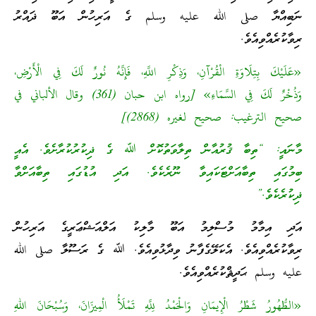
ނަބިއްޔާ صلى الله عليه وسلم ގެ އަރިހުން އަބޫ ޛައްރު
ރިވާކުރެއްވިއެވެ.
«عَلَيْكَ بِتِلَاوَةِ الْقُرْآنِ، وَذِكْرِ اللَّهِ، فَإِنَّهُ نُورٌ لَكَ فِي الْأَرْضِ،
وَذُخْرٌ لَكَ فِي السَّمَاءِ» [رواه ابن حبان (361) وقال الألباني في
صحيح الترغيب: صحيح لغيره (2868)]
މާނައީ: “ތިބާ ޤުރުއާން ތިލާވަތުކޮށް ﷲ ގެ ޛިކުރުކުރާށެވެ. އެއީ
ބިމުގައި ތިބާއަށްޓަކައިވާ ނޫރެކެވެ. އަދި އުޑުގައި ތިބާއަށްވާ
ޛިކުރެކެވެ.”
އަދި އިމާމު މުސްލިމު އަބޫ މާލިކު އަލްއަޝްޢަރީގެ އަރިހުން
ރިވާކުރެއްވިއެވެ. އެކަލޭގެފާނު ވިދާޅުވިއެވެ. ﷲ ގެ ރަސޫލާ صلى الله
عليه وسلم ޙަދީޘްކުރެއްވިއެވެ.
«الطُّهُورُ شَطْرُ الْإِيمَانِ وَالْحَمْدُ لِلَّهِ تَمْلَأُ الْمِيزَانَ، وَسُبْحَانَ اللهِ