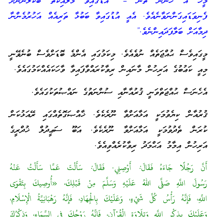
މީހާ އެ ހުންނަ ތަން – “އުޑުގައިވާ މަލާއިކަތް ބޭކަލުންނަށް
ފެނިވަޑައިގަންނަވާނެއެވެ. އެއީ އުޑުގައިވާ ބަބުޅާ ތަރިއެއް އަހުރުމެންނާ
ދިމާއަށް ބަލާފަދައިންނެވެ.”
މީގައިވެސް ޙުއްޖަތެއް ނުވެއެވެ. މިކަމުގައި އެންމެ ބޮޑަށްވެސް ބުނެވޭނީ
މިއީ ކަޢުބުގެ އަރިހުން މާނައިން ރިވާކުރައްވާފައިވާ ވާހަކައެއްކަމުގައެވެ.
އެހެނަސް ޙުއްޖަތްވަނީ ޤުރުއާނާއި ސުންނަތުގެ ނައްޞުތަކުގައެވެ.
ޤުރުއާން ކިޔެވުމަކީ އަޅާއަށްވާ ނޫރެކެވެ. ޚާއްޞަގޮތެއްގައި ރޭއަޅުކަން
ކުރަން ތެދުވުމަކީ އަޅާއަށްވާ ނޫރެކެވެ. އަބޫ ސަޢީދުލް ޚުދްރީގެ
އަރިހުން އިމާމު އަޙްމަދު ރިވާކުރެއްވިއެވެ.
أَنَّ رَجُلًا جَاءَهُ فَقَالَ: أَوْصِنِي. فَقَالَ: سَأَلْتَ عَمَّا سَأَلْتُ عَنْهُ
رَسُولَ اللَّهِ صَلَّى اللهُ عَلَيْهِ وَسَلَّمَ مِنْ قَبْلِكَ، «أُوصِيكَ بِتَقْوَى
اللَّهِ، فَإِنَّهُ رَأْسُ كُلِّ شَيْءٍ، وَعَلَيْكَ بِالْجِهَادِ، فَإِنَّهُ رَهْبَانِيَّةُ الْإِسْلَامِ،
وَعَلَيْكَ بِذِكْرِ اللَّهِ وَتِلَاوَةِ الْقُرْآنِ، فَإِنَّهُ رَوْحُكَ فِي السَّمَاءِ، وَذِكْرُكَ