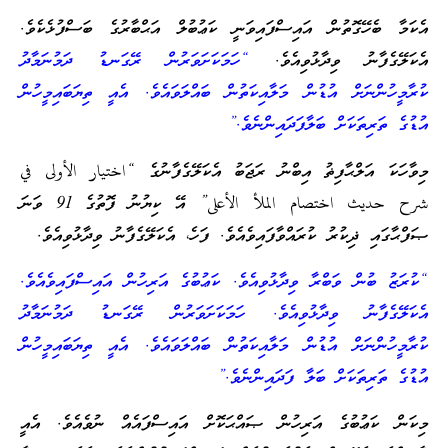
އެކަމާ ބެހޭގޮތުން އައިސްފައިވަނީ ކަޢުބުލް އަޙްބާރުގެ ބަސްފުޅެކެވެ.
އެކަލޭގެފާނު ވިދާޅުވިއެވެ.
“ހަމަކަށަވަރުން ރޭގަނޑު ދަމުނަމާދު
ކުރާމީހުންނަށް އުޑުން މަލާއިކަތުން ބައްލަވައެވެ. އެއީ ތިޔަބައިމީހުން
އުޑުގެ ތަރިތަކަށް ބަލާފަދައިންނެވެ.”
މިވާހަކަ އަލްޙާފިޡު އިބްނު ރަޖަބު އެކަލޭގެފާނުގެ “اختيار الأولى في
شرح حديث اختصام الملأ الأعلى” އޭ ކިޔުނު ފޮތުގެ 91 ވަނަ
ޞަފްޙާގައި ޛިކުރު ކުރައްވާފައިވެއެވެ. ފަހެ، އެކަލޭގެފާނު ވިދާޅުވިއެވެ.
“ކުރަޒު ބުން ވަބްރާ ވިދާޅުވިއެވެ. ކަޢުބުގެ އަރިހުން އައިސްފައިވެއެވެ.
އެކަލޭގެފާނު ވިދާޅުވިއެވެ. ހަމަކަށަވަރުން ރޭގަނޑު ދަމުނަމާދު
ކުރާމީހުންނަށް އުޑުން މަލާއިކަތުން ބައްލަވައެވެ. އެއީ ތިޔަބައިމީހުން
އުޑުގެ ތަރިތަކަށް ބަލާ ފަދައިންނެވެ.”
މިކަން ކަޢުބުގެ އަރިހުން ޞައްޙަކޮށް އައިސްފައެއް ނުވެއެވެ. އެއީ