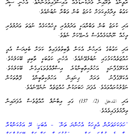
ރާވީންގެ ތެރޭއިން މެދުކެނޑުމެއް އައިސްފައިވުމުންނެވެ. އެހެނީ ސީދާ
ކަޢުބު ވިދާޅުވިކަމަށް ކުރަޒު ބުން ވަބްރާ ނުބުނެއެވެ.
އަދި ކުރަޒު ބުން ވަބްރާއަކީ ޢަދުލުވެރި މީހެއްކަމެއް ނުވަތަ ޢަދުލުވެރި
މީހެއް ނޫންކަމެއްވެސް އެނގޭކަށް ނެތެވެ.
އަދި ކަޢުބުގެ އަރިހުން އެކަން ޘާބިތުވެފައިވާ ކަމަށް ބެލިޔަސް އެއީ
ޙުއްޖަތެއްކަމުގައި ނުބެލެވޭނެއެވެ. އެހެނީ ކަޢުބަކީ ތާބިޢީ ބޭކަލެކެވެ.
އެކަލޭގެފާނަކީ އަހުލުކިތާބީންކުރެ އިސްލާމްވެވަޑައިގެން ބޭކަލެކެވެ.
އެކަލޭގެފާނު ވަރަށް ގިނައިން އަހުލުކިތާބީންގެ ފޮތްތަކުން
ނަޤުލުކުރައްވައެވެ. އެފަދަ ޚަބަރަކުން ޙުއްޖަތެއް ނުނެގޭނެއެވެ.
އަދި المدخل (2/ 137) ގައި އިބްނުލް ޙާއްޖުވެސް އެފަދައިން
ވިދާޅުވެފައިވެއެވެ.
“ހަމަކަށަވަރުން އެމީހަކު އެހުންނަ ތަން” – އެބަހީ: ރޭ އަޅުކަންކުރާ