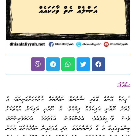
ސުވާލު:
“މީހަކު އޭނާގެ ގޭގައި ސުންނަތް ނަމާދުތައް ކުރާކަމަށްވަނީނަމަ، އެ
ގެއަށް ނޫރާނީ އަލިކަމެއް ލިބެއެވެ. އެ ނޫރާނީ އަލިކަން އުޑުތަކަށް
ވެސް ވާޞިލުވެއެވެ. އެހެންކަމުން، އުޑުތަކުގެ އަހުލުވެރިންނަށް،
ބިންމަތީގައިވާ އެ ގެ ފެންނާނެއެވެ. އަދި އެފަދައިން ނަމާދުކުރެވޭ އެހެން