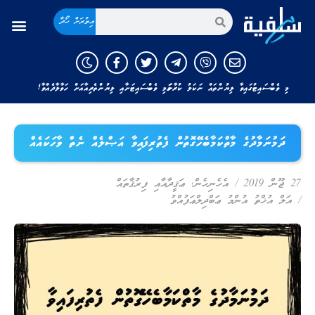
އިތުރަށް ހޯދާ
މި ވެބްސައިޓުގައިވާ ލިޔުންތައް ނަކަލު ކުރާނަމަ މި ވެބްސައިޓަށާއި ލިޔުންތެރިއާއަށް ހަވާލާދެއްވާ!
ދަމުނަމާދުގެ މާތްކަމާބެހޭގޮތުން ފެތުރިފައިވާ އަޞްލެއް ނެތް ވާހަކައެއް
27 ޖޫން 2019
/
އެހެނިހެން
,
ޢަޤީދާއާއި ފިރުޤާތައް
/
އަލް އުޚްތު އުންމު ޢަބްދިލްޢަފުއްވު