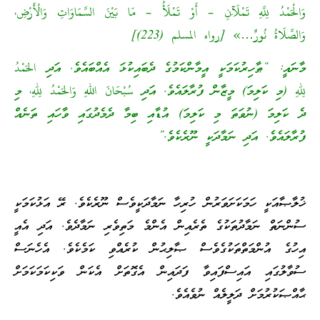
وَالْحَمْدُ لِلَّهِ تَمْلَآَنِ – أَوْ تَمْلَأُ – مَا بَيْنَ السَّمَاوَاتِ وَالْأَرْضِ،
وَالصَّلَاةُ نُورٌ…» [رواه المسلم (223)]
މާނައީ: “ޠާހިރުކަމަކީ އީމާންކަމުގެ ދެބައިކުޅަ އެއްބައެވެ. އަދި الحَمْدُ
لِلّٰهِ (މި ކަލިމަ) މީޒާން ފުރާލައެވެ. އަދި سُبْحَانَ اللهِ وَالحَمْدُ لِلّٰهِ، މި
ދެ ކަލިމަ (ނުވަތަ މި ކަލިމަ) އުޑާއި ބިމާ ދެމެދުގައި ވާހައި ތަނެއް
ފުރާލައެވެ. އަދި ނަމާދަކީ ނޫރެކެވެ.”
ޚުލާޞާއަކީ ހަމަކަށަވަރުން ހުރިހާ ނަމާދަކީވެސް ނޫރެކެވެ. ރޭ އަޅުކަމަކީ
ސުންނަތް ނަމާދުތަކުގެ ތެރެއިން އެންމެ މަތިވެރި ނަމާދެވެ. އަދި އެއީ
އިހުގެ އުންމަތްތަކުގެވެސް ޞާލިޙުން ކުރެއްވި ކަމެކެވެ. އެހެނަސް
ސުވާލުގައި އައިސްފައިވާ ފަދައިން އެގޮތަށް އެކަން ވަކިކަމަކަމަށް
ޙާއްޞަކުރުމަށް ދަލީލެއް ނުވެއެވެ.