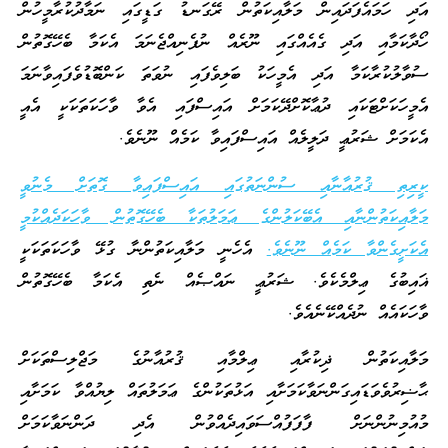
އަދި ހަމައެފަދައިން މަލާއިކަތުން ރޭގަނޑު ގަޑީގައި ނަމާދުކުރާމީހުން
ހޯދާކަމާއި އަދި ގެއެއްގައި ނޫރެއް ނުފެނިއްޖެނަމަ އެކަމާ ބެހޭގޮތުން
ސުވާލުކުރާކަމާ އަދި އެމީހަކު ބަލިވެފައި ނުވަތަ ކަންބޮޑުވެފައިވާނަމަ
އެމީހަކަށްޓަކައި ދުޢާކޮށްދޭކަމަށް އައިސްފައި އެވާ ވާހަކަތަކަކީ އެއީ
އެކަމަށް ޝަރުޢީ ދަލީލެއް އައިސްފައިވާ ކަމެއް ނޫނެވެ.
ކީރިތި ޤުރުއާނާއި ސުންނަތުގައި އައިސްފައިވާ ގޮތަށް މެނުވީ
މަލާއިކަތުންނާއި އެބޭކަލުންގެ ޢަމަލުތަކާ ބެހޭގޮތުން ވާހަކަދެއްކުމީ
އެކަށީގެންވާ ކަމެއް ނޫނެވެ.
އެހެނީ މަލާއިކަތުންނާ ގުޅޭ ވާހަކަތަކަކީ
ޣައިބުގެ ޢިލްމެކެވެ. ޝަރުޢީ ނައްޞެއް ނެތި އެކަމާ ބެހޭގޮތުން
ވާހަކައެއް ނުދެއްކޭނެއެވެ.
މަލާއިކަތުން ޛިކުރާއި ޢިލްމާއި ޤުރުއާނުގެ މަޖްލިސްތަކަށް
ޙާޟިރުވެވަޑައިގަންނަވާކަމަށާއި އަޅުތަކުންގެ ޢަމަލުތައް ލިޔުއްވާ ކަމަށާއި
މުއުމިނުންނަށް ފާފަފުއްސަވައިދެއްވުން އެދި ދަންނަވާކަމަށް