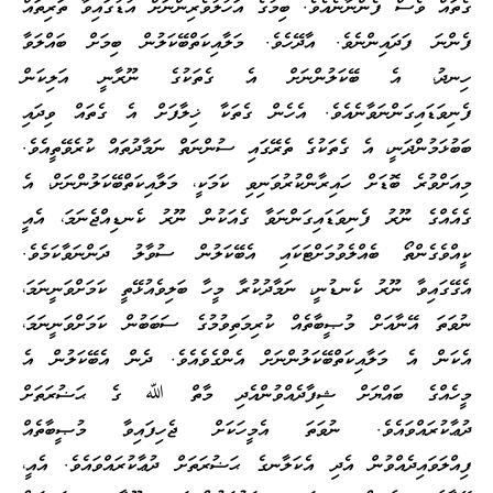
ގެތައް ވެސް ފެންނާނެއެވެ. ބިމުގެ އަހުލުވެރިންނަށް އުޑުގައިވާ ތަރިތައް
ފެންނަ ފަދައިންނެވެ. އާދޭހެވެ. މަލާއިކަތްބޭކަލުން ބިމަށް ބައްލަވާ
ހިނދު، އެ ބޭކަލުންނަށް އެ ގެތަކުގެ ނޫރާނީ އަލިކަން
ފެނިވަޑައިގަންނަވާނެއެވެ. އެހެން ގެތަކާ ޚިލާފަށް އެ ގެތައް ވިދައި
ބަބުޅަމުންދަނީ، އެ ގެތަކުގެ ތެރޭގައި ސުންނަތް ނަމާދުތައް ކުރެވޭތީއެވެ.
މިއަށްވުރެ ބޮޑަށް ހައިރާންކުރުވަނިވި ކަމަކީ، މަލާއިކަތްބޭކަލުންނަށް، އެ
ގެއެއްގެ ނޫރު ފެނިވަޑައިގަންނަވާ ގެއަކުން ނޫރު ކެނޑިއްޖެނަމަ، އެއީ
ކީއްވެގެންތޯ ބެއްލެވުމަށްޓަކައި އެބޭކަލުން ސުވާލު ދަންނަވާކަމެވެ.
އެގޭގައިވާ ނޫރު ކެނޑުނީ، ނަމާދުކުރާ މީހާ ބަލިވެއުޅޭތީ ކަމަށްވަނީނަމަ،
ނުވަތަ އޭނާއަށް މުޞީބާތެއް ކުރިމަތިވުމުގެ ސަބަބުން ކަމަށްވަނީނަމަ،
އެކަން އެ މަލާއިކަތްބޭކަލުންނަށް އެންގެވެއެވެ. ދެން އެބޭކަލުން އެ
މީހެއްގެ ބައްޔަށް ޝިފާދެއްވުންއެދި މާތް ﷲ ގެ ޙަޟުރަތަށް
ދުޢާކުރައްވައެވެ. ނުވަތަ އެމީހަކަށް ޖެހިފައިވާ މުޞީބާތެއް
ފިއްލަވައިދެއްވުން އެދި އެކަލާނގެ ޙަޟުރަތަށް ދުޢާކުރައްވައެވެ. އެއީ،