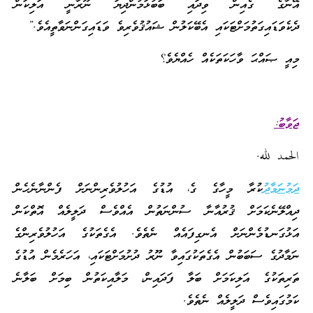
އޭނާގެ ގެއިން ވިދައި ބަބުޅަމުންދިޔަ ނޫރާނީ އަލިކަން
ދެކެވަޑައިގަތުމަށްޓަކައި އެބޭކަލުން ޝައުޤުވެރިވެ ވަޑައިގަންނަވާތީއެވެ.”
މިއީ ޞައްޙަ ވާހަކަތަކެއް ހެއްޔެވެ؟
ޖަވާބު:
الحمد لله.
ދަމުނަމާދު
ކުރާ މީހާގެ ގެ، އުޑުގެ އަހުލުވެރިންނަށް ފެންނާނެހެން
ދިއްލޭނެކަމަށް ޤުރުއާނާ ސުންނަތުން އެއްވެސް ދަލީލެއް އޮތްކަން
އަޅުގަނޑުމެންނަށް އެނގިފައެއް ނެތެވެ. އެގެތަކުގެ އަހުލުވެރިންގެ
ނަމާދުގެ ސަބަބުން އެގެތަކުގައިވާ ނޫރު ދުށުމަށްޓަކައި، އަހަރެމެން އުޑުގެ
ތަރިތަކުގެ އަލިކަމަށް ބަލާ ފަދައިން، މަލާއިކަތުން ބިމަށް ބަލާނެ
ކަމުގައިވެސް ދަލީލެއް ނެތެވެ.