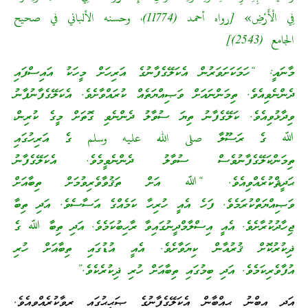
فِي الْأَرْضِ» [رواه أحمد (11774)، وحسنه الألباني في صحيح
الجامع (2543)]
މާނައީ: “ހަމަކަށަވަރުން އެކަލޭގެފާނުގެ އަރިހަށް މީހަކު އައިސްފައި
ދެންނެވިއެވެ. ތިމަންނައަށް ވަޞިއްޔަތެއް ކުރައްވާށެވެ. އެކަލޭގެފާނުފާނު
ވިދާޅުވިއެވެ. ކަލޭގެފާނު ތިޔަ ސުވާލު ދެންނެވި ގޮތަށް މީގެ ކުރިން،
ﷲ ގެ ރަސޫލާ صلى الله عليه وسلم ގެ އަރިހުގައި
ތިމަންކަލޭގެފާނުވެސް ސުވާލު ދެންނެވީމެވެ. އެކަލޭގެފާނު
ޙަދީޘްކުރެއްވިއެވެ. “ﷲ އަށް ތަޤުވާވެރިވުމަށް ތިބާއަށް
ވަޞިއްޔަތްކުރަމެވެ. ފަހެ އެއީ ހުރިހާ ކަމެއްގެ އަސާސެވެ. އަދި ތިބާ
ޖިހާދުކުރާށެވެ. އެއީ އިސްލާމްދީނުގައިވާ ރާހިބުކަމެވެ. އަދި ތިބާ ﷲ ގެ
ޛިކުރުކޮށް ޤުރުއާން ކިޔަވާށެވެ. އެއީ އުޑުގައި ތިބާއަށް ހުރި
އުފާވެރިކަމެވެ. އަދި ބިމުގައި ތިބާއަށް ހުރި ޛިކުރެކެވެ.”
އަދި އިބްނު ޙިއްބާން އެކަލޭގެފާނުގެ ޞަޙީޙުގައި ރިވާކުރެއްވިއެވެ.