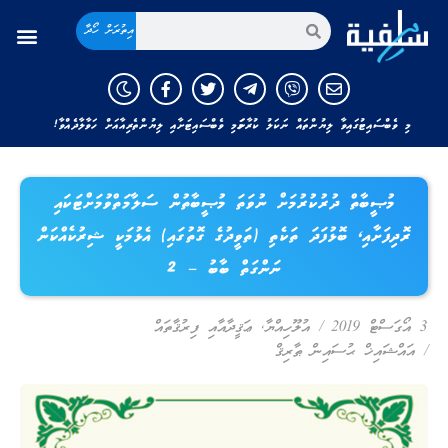
އިތުރަށް ހޯދާ
މި ވެބްސައިޓުގައިވާ ލިޔުންތައް ނަކަލު ކުރާނަމަ މި ވެބްސައިޓަށާއި ލިޔުންތެރިއާއަށް ހަވާލާދެއްވާ!
މުޞީބާތް ދުރުކުރުމަށް ނުވަތަ މުޞީބާތުން ސަލާމަތްވުމަށްޓަކައި
ރޮދިފަށާއި، ބޮޅުފަދަ ތަކެތި (ތަވީދުގެ ގޮތުގައި) އެޅުމަކީ ޝިރުކެއްކަން
ނަންގަތް ބާބު – 2
3 އޯގަސްޓް 2019
/
އުލޫހިއްޔާ
,
ޢަޤީދާއާއި ފިރުޤާތައް
/
އައްޝައިޚް ޙުސައިން ޠާރިޤް