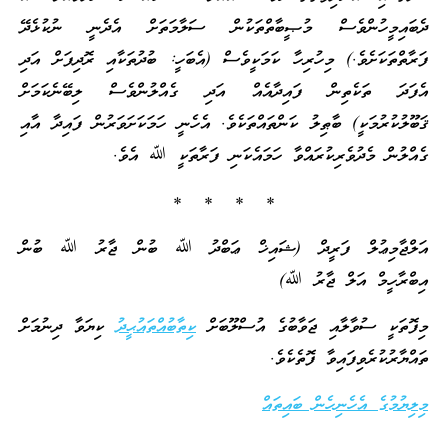
ދެބައިމީހުންވެސް މުޞީބާތްތަކުން ސަލާމަތަށް އެދެނީ ނުކުޅެދޭ
ފަރާތްތަކަށެވެ.) މިހުރިހާ ކަމަކީވެސް (އެބަހީ: ބުދުތަކާއި ރޮދިފަށް އަދި
އެފަދަ ތަކެތިން ފައިދާއެއް އަދި ގެއްލުންވެސް ލިބޭނެކަމަށް
ޤަބޫލުކުރުމަކީ) ބާޠިލު ކަންތައްތަކެވެ. އެހެނީ ހަމަކަށަވަރުން ފައިދާ އާއި
ގެއްލުން މެދުވެރިކުރައްވާ ހަމައެކަނި ފަރާތަކީ ﷲ އެވެ.
* * * *
އަލްޖާމިޢުލް ފަރީދް (ޝައިޚް ޢަބްދު ﷲ ބުން ޖާރު ﷲ ބުން
އިބްރާހީމް އަލް ޖާރު ﷲ)
މިފޮތަކީ ސުވާލާއި ޖަވާބުގެ އުސްލޫބަށް
ކިތާބުއްތައުޙީދު
ކިޔަވާ ދިނުމަށް
ތައްޔާރުކުރެވިފައިވާ ފޮތެކެވެ.
މިލިޔުމުގެ އެހެނިހެން ބައިތައް