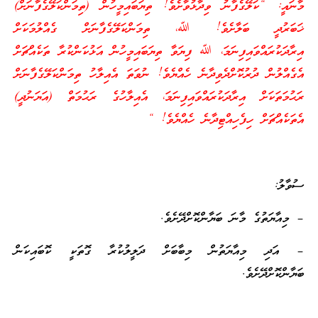
މާނައީ: “ކަލޭގެފާނު ވިދާޅުވާށެވެ! ތިޔަބައިމީހުން (ތިމަންކަލޭގެފާނަށް)
ޚަބަރުދީ ބަލާށެވެ! ﷲ، ތިމަންކަލޭގެފާނަށް ގެއްލުމަކަށް
އިރާދަކުރައްވައިފިނަމަ، ﷲ ފިޔަވާ ތިޔަބައިމީހުން އަޅުކަންކުރާ ތަކެއްޗަށް
އެގެއްލުން ދުރުކޮށްދެވިދާނެ ހެއްޔެވެ! ނުވަތަ އެއިލާހު ތިމަންކަލޭގެފާނަށް
ރަޙުމަތަކަށް އިރާދަކުރައްވައިފިނަމަ، އެއިލާހުގެ ރަޙުމަތް (އަޔަނުދީ)
އެތަކެއްޗަށް ހިފެހިއްޓިދާނެ ހެއްޔެވެ! “
ސުވާލު:
– މިއާޔަތުގެ މާނަ ބަޔާންކޮށްދޭށެވެ.
– އަދި މިއާޔަތުން މިބާބަށް ދަލީލުކުރާ ގޮތަކީ ކޮބައިކަން
ބަޔާންކޮށްދޭށެވެ.