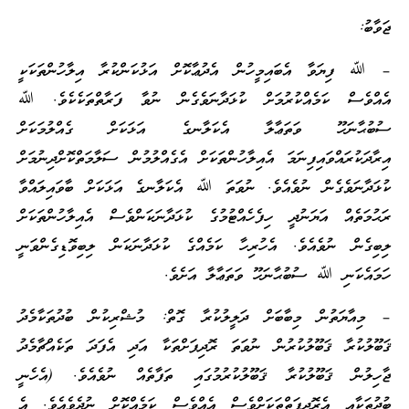
ޖަވާބު:
– ﷲ ފިޔަވާ އެބައިމީހުން އެދުޢާކޮށް އަޅުކަންކުރާ އިލާހުންތަކަކީ
އެއްވެސް ކަމެއްކުރުމަށް ކުޅަދާނަވެގެން ނުވާ ފަރާތްތަކެކެވެ. ﷲ
ސުބުޙާނަހޫ ވަތަޢާލާ އެކަލާނގެ އަޅަކަށް ގެއްލުމަކަށް
އިރާދަކުރައްވައިފިނަމަ އެއިލާހުންތަކަށް އެގެއްލުމުން ސަލާމަތްކޮށްދިނުމަށް
ކުޅަދާނަވެގެން ނުވެއެވެ. ނުވަތަ ﷲ އެކަލާނގެ އަޅަކަށް ބާވައިލައްވާ
ރަޙުމަތެއް އަޔަނުދީ ހިފެހެއްޓުމުގެ ކުޅަދާނަކަންވެސް އެއިލާހުންތަކަށް
ލިބިގެން ނުވެއެވެ. އެހުރިހާ ކަމެއްގެ ކުޅަދާނަކަން ލިބިވޮޑިގެންވަނީ
ހަމައެކަނި ﷲ ސުބުޙާނަހޫ ވަތަޢާލާ އަށެވެ.
– މިއާޔަތުން މިބާބަށް ދަލީލުކުރާ ގޮތް: މުޝްރިކުން ބުދުތަކާމެދު
ޤަބޫލުކުރާ ޤަބޫލުކުރުން ނުވަތަ ރޮދިފަށްތަކާ އަދި އެފަދަ ތަކެއްޗާމެދު
ޖާހިލުން ޤަބޫލުކުރާ ޤަބޫލުކުރުމުގައި ތަފާތެއް ނުވެއެވެ. (އެހެނީ
ބުދުތަކާއި އެރޮދިފަތްތަކަށްވެސް އެއްވެސް ކަމެއްކޮށް ނުދެވެއެވެ. އެ