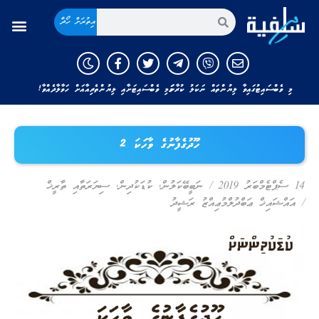
އިތުރަށް ހޯދާ
މި ވެބްސައިޓުގައިވާ ލިޔުންތައް ނަކަލު ކުރާނަމަ މި ވެބްސައިޓަށާއި ލިޔުންތެރިއާއަށް ހަވާލާދެއްވާ!
ހޫދުގެފާނުގެ ވާހަކަ 2
14 ސެޕްޓެމްބަރު 2019
/
ނަބީބޭކަލުން
,
ކުޑަކުދިން
,
ސިޔަރަތާއި ތާރީޚް
/
އައްޝައިޚް ޢަބްދުލްމުޢިއްޒު ރަޝީދު