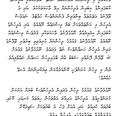
ވާހަކައަކީ މި މީހުންނަށް އާވާހަކައެއް ނޫނެވެ. އެވާހަކައަކީ އެމީހުންގެ
ކާބަފައިންގެ ކިބައިން އެމީހުންނަށް އިވޭ ވާހަކަތަކެކެވެ. އަދި އެ
ޠޫފާނުގެ އަޘަރުތައް ބިންމަތިން ފެންނަންވެސް ހުއްޓެވެ. ނަމަވެސް
އެމީހުން މި ކަންތައްތަކަށް ބަލާ ވިސްނައެއް ނޫޅެއެވެ. އަދި އެމީހުންގެ
ކާބަފައިން ކިޔައިދެއްވާ ނޫޙުގެފާނުގެ ވާހަކަތަކާއި މެދުވެސް ވިސްނައެއް
ނޫޅެއެވެ. ނޫޙުގެފާނުގެ ޤައުމުގެ މީހުންނަށް ކުރިމަތިވި ބިރުވެރި ޠޫފާނުގެ
މަތިން އެމީހުން ހަނދާންވެސް ނެތް ފަދައެވެ. ނޫޙުގެފާނުގެ ޤައުމަށް
ﷲ ޠޫފާން ފޮނުއްވި ސަބަބު ޢާދު ބާގައިމީހުން ހަނދާން ނައްތާލިއެވެ.
ދެން މި މީހުން ކުރަންފެށީ ކޮންކަމެއްކަން ތިޔަކުދިންނަށް އެނގޭ
ހެއްޔެވެ؟
ނޫޙުގެފާނުގެ ޤައުމުގެ މީހުން ފަދައިން އެމީހުންވެސް ބުދަށް އަޅުކަން
ކުރަންފެށީއެވެ. އެމީހުންގެ އަމިއްލަ އަތްތަކުން ހިލަތައް ކަނޑައި، ކޮށައި،
ބުދުތައް ހެދިއެވެ. އަދި އެއަށް ފަހު، އެ ބުދުތަކަށް ސަޖިދަކޮށް،
އަޅުކަންކުރާ ބައެއްކަމުގައި އެމީހުން ވިއެވެ.