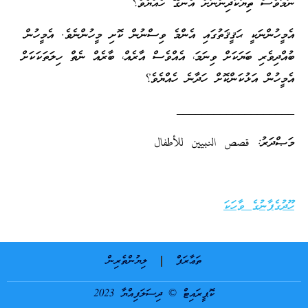
ނަމަވެސް ތިޔަކުދިންނަށް އެނގޭ ހެއްޔެވެ؟
އެމީހުންނަކީ ޙަޤީޤަތުގައި އެންމެ ވިސްނުން ކޮށި މީހުންނެވެ. އެމީހުން
ބުއްދިވެރި ބަޔަކަށް ވިނަމަ، އެއްވެސް އާރެއް، ބާރެއް ނެތް ހިލަތަކަކަށް
އެމީހުން އަޅުކަންކޮށް ހަދާނެ ހެއްޔެވެ؟
___________________
މަޞްދަރު: قصص النبيين للأطفال
ހޫދުގެފާނުގެ ވާހަކަ
ތަޢާރަފް
ލިޔުންތެރިން
ކޮޕީރައިޓް © ދިސަލަފިއްޔާ 2023