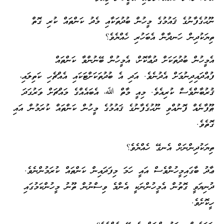
ނޫޙުގެފާނުގެ ޤައުމުގެ މީހުން ބުދުތަކާއި މެދު ކަންތައް ކުރި ގޮތް
ތިޔަކުދިން ހަނދާން އެބަހުރި ހެއްޔެވެ؟
އެމީހުން ބުދުތަކަށް ދުޢާކޮށް، އެމީހުން ބޭނުންވާ ކަންތައް
ފުއްދައިދިނުމަށް އެދުނެވެ. އަދި އެ ބުދުތަކަށްޓަކައި އެއްޗެހި ކަތިލައި،
ޤުރުބާންވެސް ކުރިއެވެ. މިއީ މާތް ﷲ، އެބައެއްގެ މައްޗަށް ވަރުގަދަ
ޠޫފާނެއް ފޮނުއްވި ނޫޙުގެފާނުގެ ޤައުމުގެ މީހުން ކަންތައް ކުރަމުން އައި
ގޮތެވެ.
ތިޔަކުދިންނަށް އެނގޭ ހެއްޔެވެ؟
ޢާދު ބާގައިމީހުންވެސް އައީ ހަމަ މިފަދައިން ކަންތައް ކުރަމުންނެވެ.
ދުނިޔަވީ ގޮތުން އެމީހުންނަކީ އެންމެ ވިސްނުން ތޫނު މީހުންކަމުގައި
ހީކޮށެވެ.