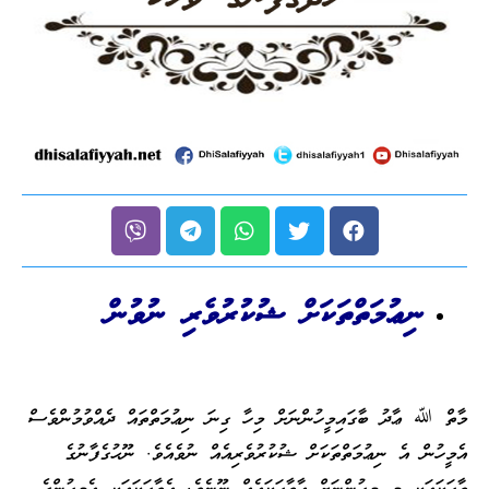
ނިޢުމަތްތަކަށް ޝުކުރުވެރި ނުވުން
މާތް ﷲ ޢާދު ބާގައިމީހުންނަށް މިހާ ގިނަ ނިޢުމަތްތައް ދެއްވުމުންވެސް
އެމީހުން އެ ނިޢުމަތްތަކަށް ޝުކުރުވެރިއެއް ނުވެއެވެ. ނޫޙުގެފާނުގެ