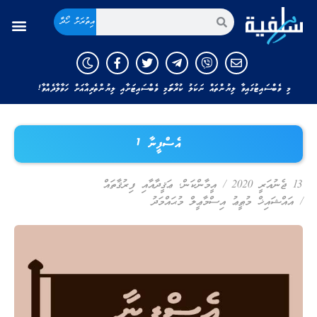
އިތުރަށް ހޯދާ
މި ވެބްސައިޓުގައިވާ ލިޔުންތައް ނަކަލު ކުރާނަމަ މި ވެބްސައިޓަށާއި ލިޔުންތެރިއާއަށް ހަވާލާދެއްވާ!
އެސްފީނާ 1
13 ޖެނުއަރީ 2020
/
އީމާންކަން
,
ޢަޤީދާއާއި ފިރުޤާތައް
/
އައްޝައިޚް މުޠީޢު އިސްމާޢީލް މުޙައްމަދު