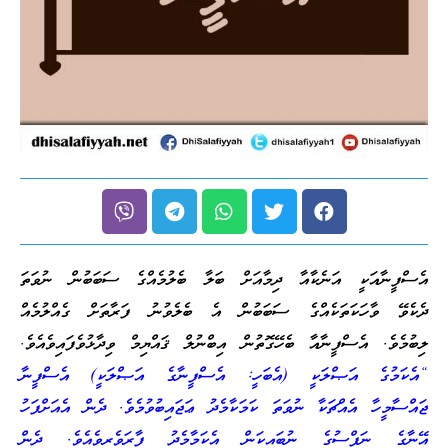
އެސްފީނާއަކީ އަނެކާއާ ދިމާއަށް ބަލާ ބެލުމެއްގެ ސަބަބުން ނުވަތަ
ދެކެވޭ ވާހަކަތަކެއްގެ ސަބަބުން އެ ބެލެވުނު ފަރާތަށް ގެއްލުމެއް
ލިބުމެވެ. އެސްފީނާއާ ބެހޭގޮތުން އިބްނުލް ޤައްޔިމް ވިދާޅުވެފައިވެއެވެ
.
“އެކަމުގެ އަޞްލަކީ (އެބަހީ: އެސްފީނާގެ އަޞްލަކީ) އެސްފީނާ
ޖައްސާމީހާ އެއްޗަކާ ނުވަތަ ކަމަކާމެދު ޢަޖައިބުވުމެވެ. ދެން އެއަށްފަހު
އޭނާގެ ނަފްސުގެ ނުބައިކަން އެކަމާމެދު ފާރަވެރިވެއެވެ. ދެން