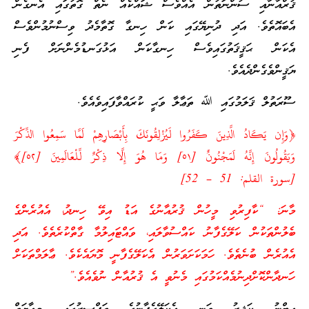
ޤުރްއާނާއި ސުންނަތުން އެއްވެސް ޝައްކެއް ނެތް ގޮތުގައި އެނގެން
އެބައޮތެވެ. އަދި ދުނިޔޭގައި ކަން ހިނގާ ގޮތާމެދު ވިސްނުމުންވެސް
އެކަން ޙަޤީޤަތުގައިވެސް ހިނގާކަން އަޅުގަނޑުމެންނަށް ފެނި
ޔަޤީންވެގެންދެއެވެ.
ސޫރަތުލް ޤަލަމުގައި ﷲ ތަޢާލާ ވަޙީ ކުރައްވާފައިވެއެވެ.
﴿وَإِن يَكَادُ الَّذِينَ كَفَرُوا لَيُزْلِقُونَكَ بِأَبْصَارِهِمْ لَمَّا سَمِعُوا الذِّكْرَ
وَيَقُولُونَ إِنَّهُ لَمَجْنُونٌ [٥١] وَمَا هُوَ إِلَّا ذِكْرٌ لِّلْعَالَمِينَ [٥٢]﴾
[سورة القلم: 51 – 52]
މާނަ: “ކާފިރުވި މީހުން ޤުރުއާނުގެ އަޑު އިވޭ ހިނދު، އެއުރެންގެ
ބެލުންތަކުން ކަލޭގެފާނު ކައްސުވާލައި، ވައްޓައިލުމާ ގާތްކުރެތެވެ. އަދި
އެއުރެން ބުނެތެވެ. ހަމަކަށަވަރުން އެކަލޭގެފާނީ މޮޔައެކެވެ. ޢާލަމްތަކަށް
ހަނދާންކޮށްދިނުމެއްކަމުގައި މެނުވީ އެ ޤުރުއާން ނުވެއެވެ.”