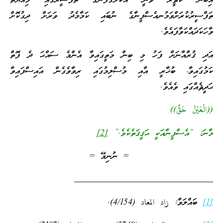
އިބްނު ކަޘީރު ވަނީ އެކަލޭގެފާނުގެ ތަފްސީރުގައި މިއާޔަތް
ތަފްސީރުކުރަށްވަމުނއެސްފީނާގެ ނުބައި ކަމާމެދު ވަރަށް ދިގުކޮށް
ވާހަކަދައްކަވާފައެވެ.
އަދި ޤުރްއާނަށް ފަހު މި ބިން މަތީގައިވާ އެންމެ ސައްޙަ ދެ ފޮތް
ކަމުގައިވާ، ބުޚާރީ އާއި މުސްލިމުގައި ރިވާވެގެން އައިސްފައިވާ
ޙަދީޘެއްގައި ވެއެވެ.
((الْعَيْنُ حَقٌّ))
މާނަ: “އެސްފީނާއަކީ ޙަޤީޤަތެކެވެ.”
[2]
= ނުނިމޭ =
_______________________________
[1]
ބައްލަވާ: زاد المعاد (4/154).