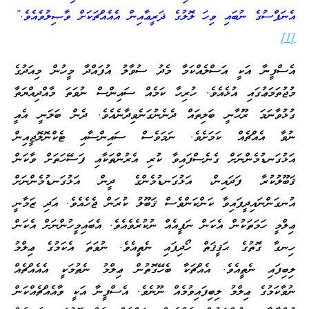
އެނަފްސުގެ ނުބައި ވިހަ ލޮލުގެ ޛަރީޢާއިން އެއެއްޗަކަށް ވާޞިލުވެއެވެ.”
[1]
އެސްފީނާ އަކީ އަސްލެއްކަމާ މެދު ސުވާލު އުފައްދާ މީހުން މިއަދުގެ
މުޖުތަމަޢުގައި އުޅެއެވެ. ހުރިހާ ކަމެއް ސައިންސް ނުވަތަ މާއްދިއްޔަތާ
ގުޅުވާނަމަ ރޫޙާނީ ބަލިތައް ދެނެނުގަނެވިދާނެއެވެ. ދެން ބަލަނީ އެއީ
ނުވާ އެއްޗެއް ކަމަށެވެ. ނަމަވެސް ސައިންސާއި ޓެކްނޮލޮޖީއިން
އަޅުގަނޑުމެންނަށް ގެނެސްފައިވާ ކުރި އެރުންތަކާއި ފަސޭހަތަށް ވާކަން
ޤަބޫލުކުރާ ފަދައިން، އަޅުގަނޑުމެންގެ ދީން އަޅުގަނޑުމެންނަށް
އުނގަންނައިދީފައިވާ ކަންކަންވެސް ޤަބޫލު ކުރަން ޖެހެއެވެ. އަދި ޒަމާނީ
ޢިލްމީ ހަމަތަކުން އެކަން ނަފީއެއް ނުކުރެވެއެވެ. އެބައިމީހުންނަށް އެކަން
ހިނގާ ގޮތުގެ ޙަޤީޤަތް ހޯދިފައި ނެތީއެވެ. ނުވަތަ އެކަމުގެ ޢިލްމު
ލިބިފައި ނެތީއެވެ. އެއްޗަކާ ބެހޭގޮތުން ޢިލްމު ނެތުމަކީ އެއެއްޗެއް
ނުވާކަމުގެ ޢިލްމު ލިބިފައިވުމެއް ނޫނެވެ. އެސްފީނާ އަކީ ވާއެއްޗެއްކަން