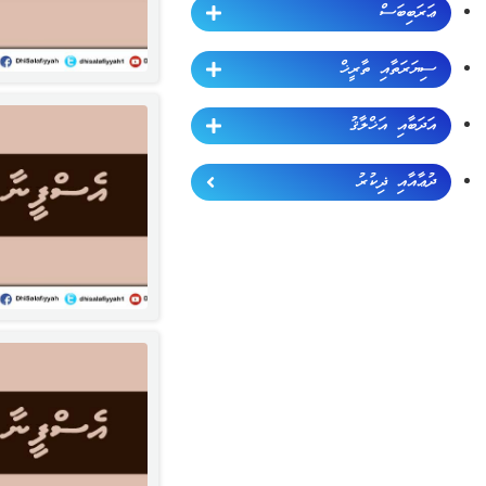
ޢަރަބިބަސް
ސިޔަރަތާއި ތާރީޚް
އަދަބާއި އަޚްލާޤު
ދުޢާއާއި ޛިކުރު