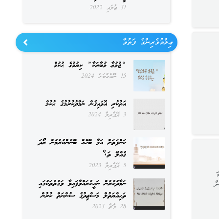
31 ޖުލައި 2022
ޢިލްމުވެރިންގެ ފަތުވާ
“ޖުމުޢާ މުބާރަކާ” ކިޔުމުގެ ޙުކުމް
15 ނޮވެމްބަރު 2024
އަތުކުރި އޮޅައިގެން ނަމާދުކުރުމުގެ ޙުކުމް
3 އޭޕްރިލް 2024
ކަންފަތަށް އަޅާ ބޭހެއް ބޭނުންކުރުމުން ރޯދަ
ގެއްލޭ ތަ؟
5 އޭޕްރިލް 2023
ނަމާދުކުރުން ނަހީކުރައްވާފައިވާ ވަގުތުތަކުގައި
ް
ތަޙިއްޔަތުލް މަސްޖިދުގެ ސުންނަތް ކުރުން
28 މާޗް 2023