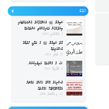
ޚުޠުބާ
ނަބިއްޔާ ﷺ އެކަލޭގެފާނުގެ އުންމަތަށްޓަކައި
ބިރުފުޅުގެން ވަޑައިގެންނެވި ކަންތައްތައް
5 ފެބްރުއަރީ 2023
މާތް ނަބިއްޔާ ﷺ ގެ ވަދާޢީ ޚުތުބާގެ
އުސްއަލިތައް
21 ޖުލައި 2021
ﷲ ގެ ގެކޮޅުތައް މަތިވެރިކުރުން
4 އޭޕްރިލް 2021
މުސްލިކަމު އޭނާގެ އަޚުންގެ މައްޗަށް
އަދާކޮށްދޭންޖެހޭ ޙައްޤުތައް
22 ޑިސެމްބަރު 2018