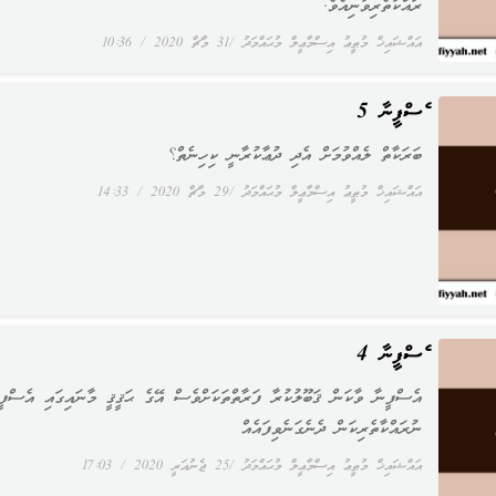
ރައްކާތެރިވާނިއެވެ.
އައްޝައިޚް މުޠީޢު އިސްމާޢީލް މުޙައްމަދު
31 މާޗް 2020
10:36
އެސްފީނާ 5
ބަރަކާތް ލެއްވުމަށް އެދި ދުޢާކުރާނީ ކިހިނެތް؟
އައްޝައިޚް މުޠީޢު އިސްމާޢީލް މުޙައްމަދު
29 މާޗް 2020
14:33
އެސްފީނާ 4
އެސްފީނާ ވާކަން ޤަބޫލުކުރާ ފަރާތްތަކަށްވެސް އޭގެ ޙަޤީޤީ މާނައިގައި އެސްފީ
ނުރައްކާތެރިކަން ދެނެގަނެވިފައެއް
އައްޝައިޚް މުޠީޢު އިސްމާޢީލް މުޙައްމަދު
25 ޖެނުއަރީ 2020
17:03