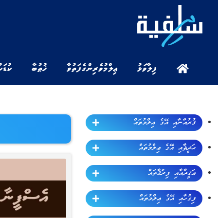
ފިލާވަޅު
ޢިލްމުވެރިންގެ ފަތުވާ
ޚުޠުބާ
ކުޑަކ
ޤުރުއާނާއި އޭގެ ޢިލްމުތައް
ޙަދީޘާއި އޭގެ ޢިލްމުތައް
ޢަޤީދާއާއި ފިރުޤާތައް
ފިޤުހާއި އޭގެ ޢިލްމުތައް