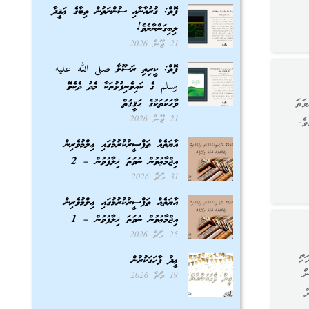
ފޮތް: ޤުރުއާނާއި ސުންނަތުން ތިބާގެ ޢަޤީދާ
ލިބިގަންނާށެވެ!
21 ޖޫން 2026
ފޮތް: ކީރިތި ރަސޫލާ صلى الله عليه
وسلم ގެ ކައިވެނިފުޅުތަކާ މެދު ދެކެވޭ
ަތަ
ވާހަކަތަކުގެ ޙަޤީޤަތް
21 ޖޫން 2026
ެ.
އާޔަތެއް ތަފްސީރުކުރުމުގައި ޢިލްމުވެރިން
އިޖްމާޢުވުން ނުވަތަ ޚިލާފުވުން – 2
31 މާޗް 2026
އާޔަތެއް ތަފްސީރުކުރުމުގައި ޢިލްމުވެރިން
އިޖްމާޢުވުން ނުވަތަ ޚިލާފުވުން – 1
25 މާޗް 2026
ތި
ޢީދު ފާހަގަކުރުން
ް
19 މާޗް 2026
ް