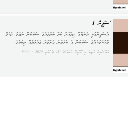
އެސްފީނާ 1
އެސްފީނާއަކީ އަނެކާއާ ދިމާއަށް ބަލާ ބެލުމެއްގެ ސަބަބުން ނުވަތަ ދެކެވޭ
ވާހަކަތަކެއްގެ ސަބަބުން އެ ބެލެވުނު ފަރާތަށް ގެއްލުމެއް ލިބުމެވެ.
އައްޝައިޚް މުޠީޢު އިސްމާޢީލް މުޙައްމަދު
13 ޖެނުއަރީ 2020
16:46