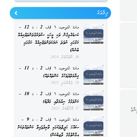
ފިލާވަޅު
مادة التوحيد ٦ (ف 2 ، د 12 –
ކަނޑައެޅިގެން ވަކި މީހަކީ ސުވަރުގެވަންތަވެރިއެއް
ކަމުގައި ނުވަތަ ނަރަކަވަންތަވެރިއެއް ކަމުގައި
ބުނުން)
30 ނޮވެމްބަރު 2024
مادة التوحيد ٦ (ف 2 ، د 11 –
ޤިޔާމަތްދުވަހުގެ ކަންތައްތައް)
28 ފެބްރުއަރީ 2023
مادة التوحيد ٦ (ف 2 ، د 10 –
ކަށްވަޅުގެ ނިޢުމަތާއި ޢަޛާބު)
17 އޮކްޓޯބަރު 2022
ނާގެ
مادة التوحيد ٦ (ف 2 ، د 9 –
ޞައްޙަ ޙަދީޘްތަކުގައި ވާރިދުފައިވާ ކަންތައްތަކަށް
އީމާންވުމުގެ ވާޖިބުކަން)