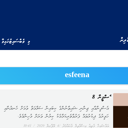
ުދިން
މި ވެބްސައިޓުގައިވާ 
esfeena
އެސްފީނާ 8
އެސްފީނާއާއި ޖިންނި ޝައިޠާނުންގެ ކިބައިން ސަލާމަތް ވުމަށް ހެނދުނާއި
ހަވީރުގެ ޛިކުރުތައް ފަރުވާތެރިކަމާއެކު ކިޔުން ވަރަށް މުހިންމެވެ.
އައްޝައިޚް މުޠީޢު އިސްމާޢީލް މުޙައްމަދު
4 އޭޕްރިލް 2020
10:41