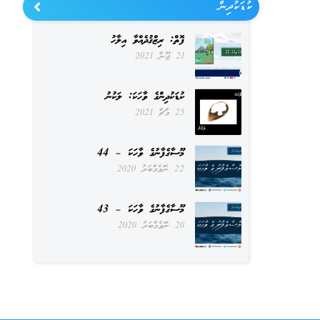
ކުޑަކުދިން
ފޮތް: ރިޒްޤުދެއްވާ އިލާހު
21 ޖޫން 2021
ކުޑަކުދިންގެ ވާހަކަ: ލަކުނު
25 މާޗް 2021
މޫސާގެފާނުގެ ވާހަކަ – 44
22 ނޮވެމްބަރު 2020
މޫސާގެފާނުގެ ވާހަކަ – 43
20 ނޮވެމްބަރު 2020