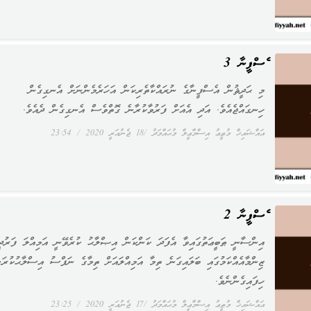
އެސްފީނާ 3
މި ޙަދީޘުން އެސްފީނާގެ ނުރައްކާތެރިކަން އަހަރެމެންނަށް އެނގިގެން
ހިނގައްޖެއެވެ. އަދި އެއަށް ފަރުވާކުރާނެ ގޮތްވެސް އެނގިގެން ދެއެވެ.
އައްޝައިޚް މުޠީޢު އިސްމާޢީލް މުޙައްމަދު
18 ޖެނުއަރީ 2020
23:54
އެސްފީނާ 2
އިންސާނީ ޠަބީޢަތުގައިވާ އެފަދަ ކަންކަން އިޞްލާޙު ކުރެވޭނީ އަމިއްލަ ފަރުދީ
ޒިންމާއެއްކަމުގައި ބަލައިގަނެ ތިމާ އަމިއްލައަށް ތިމާގެ ނަފްސު އިސްލާޙުކުރަނ
ހިފައިގެންނެވެ.
އައްޝައިޚް މުޠީޢު އިސްމާޢީލް މުޙައްމަދު
17 ޖެނުއަރީ 2020
23:25