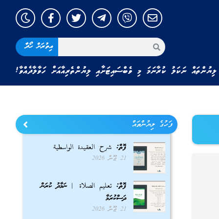
އިތުރަށް ހޯދާ
ލިޔުންތައް ނަކަލު ކުރާނަމަ މި ވެބްސައިޓަށާއި ލިޔުންތެރިއާއަށް ހަވާލާދެއްވާ!
ފަހުގެ ލިޔުންތައް
ފޮތް: شرح العقيدة الواسطية
21 ޖޫން 2026
ފޮތް: تعليم الصلاة | ނަމާދު ކުރަން
ދަސްކުރަމާ
21 ޖޫން 2026