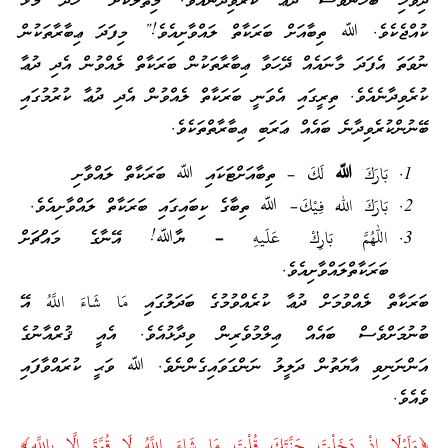
ދިވެހި ބަހުންވެސް ދުޢާ ކުރެވިދާނެއެވެ. މިޘާލަކަށް “ހާދަ މޮޅު
ކުއްޖެކެވެ. ﷲ ތިބާއަށް ބަރަކާތް ލައްވާށިއެވެ!” މިފަދަ ޢިބާރާތަކުން
ނުވަތަ އެފަދަ މާނައެއް ދޭހަވާ ޢިބާރާތަކުން ބަރަކާތް ލެއްވުން އެދި ދުޢާ
ކުރެވިދާނެއެވެ. ތިރީގައި އެވަނީ ބަރަކާތް ލެއްވުން އެދި ދުޢާ ކުރުމުގައި
ބޭނުންކުރެވިދާނެ ބައެއް ޢަރަބި ޢިބާރާތްތަކެވެ.
بَارَكَ ﷲ لَكَ
– ތިބާއަށްޓަކައި ﷲ ބަރަކާތް ލައްވާށި
بَارَكَ الله فِيْكَ
– ﷲ ތިބާގެ ކިބައިގައި ބަރަކާތް ލައްވާށިއެވެ.
اللهم بَارِكْ عَلَيهِ –
ޔާﷲ! އޭނާގެ މައްޗަށް
ބަރަކާތްލައްވާށިއެވެ.
ބަރަކާތް ލެއްވުމަށް ދުޢާ ކުރެއްވުމުގެ ބަދަލުގައި
مَا شَاءَ اللَّهُ
އޭ
ބުނުމަށްވެސް ބައެއް ޢިލްމުވެރިން ވިދާޅުއެވެ. އެއީ ޤުރްއާނުގެ
އަންނަނިވި އާޔަތުން ދަލީލު ނަންގަވައިގެންނެވެ. ﷲ ވަޙީ ކުރައްވާފައި
ވެއެވެ.
﴿وَلَوْلَا إِذْ دَخَلْتَ جَنَّتَكَ قُلْتَ مَا شَاءَ اللَّهُ لَا قُوَّةَ إِلَّا بِاللَّهِ﴾