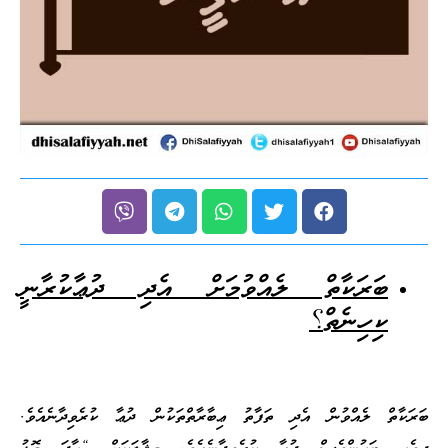
ބަރަކާތް ލެއްވުމަށް އެދި ދުޢާކުރާނީ
ކިހިނެތް
؟
ބަރަކާތް ލެއްވުން އެދި ތަފާތު ޢިބާރާތްތަކުން ދުޢާ ކުރެވިދާނެއެވެ.