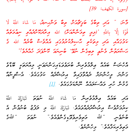
[سورة الكهف: 39]
މާނަ: ” އަދި ތިބާގެ ބަގީޗާއަށް، ތިބާ ވަންހިނދު،
مَا شَاءَ اللَّهُ لَا
قُوَّةَ إِلَّا بِاللَّهِ
‘(މިއީ ތިމަންނާއަށް)
اللّه
އިރާދަކޮށްދެއްވި ނިޢުމަތެއް
ކަމުގައާއި އަދި މިތަކެތި ޙާޞިލްކުރުމުގައި އެއްވެސް ބާރެއް
اللّه
ގެ
ޙަޟްރަތުން މެނުވީ ލިބިގެން ނުވޭ’ ބުނިނަމަ ކޮންފަދަ ހެއްޔެވެ!”
އެެހެނަސް ބައެއް ޢިލްމުވެރިން ބުރަވެވަޑައިގަންނަވަނީ މިއާޔަތަކީ ބޮޑާވެ
ގަންނަ މީހުންނަށް ދެއްވާފައިވާ އިރުޝާދެއް ކަމުގައެވެ. އެސްފީނާއާ
ގުޅުން ހުރި މައްސަލައެއް ނޫންކަމުގައެވެ.
[1]
އަދި ބައެއް ޢިލްމުވެރިން
مَا شَاءَ اللَّهُ
ނުވަތަ
تَبَارَكَ اللَّهُ
ކިޔުމަށްވެސް އިރުޝާދުދެއްވައެވެ.
تَبَارَكَ اللَّهُ
މި ލަފުޒު ބުނުމުން އެ
ބުނެވެނީ “ﷲ މަތިވެރިވެވޮޑިގެންވެއެވެ.” ނުވަތަ “ﷲގެ
މަތިވެރިކަމާއެވެ.” މިހެންނެވެ.