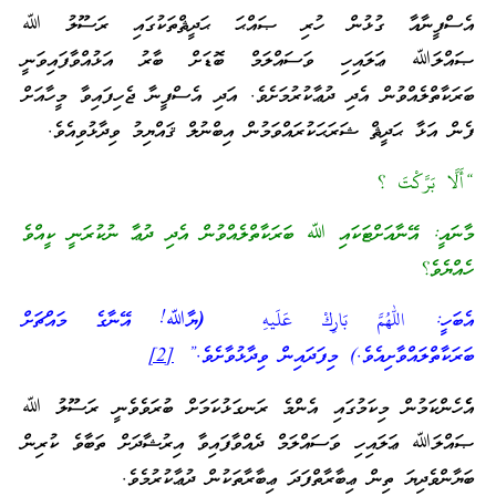
އެސްފީނާއާ ގުޅުން ހުރި ޞައްޙަ ޙަދީޘްތަކުގައި ރަސޫލު ﷲ
ޞައްލަﷲ ޢަލައިހި ވަސައްލަމް ބޮޑަށް ބާރު އަޅުއްވާފައިވަނީ
ބަރަކާތްލެއްވުން އެދި ދުޢާކުރުމަށެވެ. އަދި އެސްފީނާ ޖެހިފައިވާ މީހާއަށް
ފެން އަޅާ ޙަދީޘް ޝަރަޙަކުރައްވަމުން އިބްނުލް ޤައްޔިމު ވިދާޅުވިއެވެ.
“أَلَّا بَرَّكْتَ ؟
މާނައީ: އޭނާއަށްޓަކައި ﷲ ބަރަކާތްލެއްވުން އެދި ދުޢާ ނުކުރަނީ ކީއްވެ
ހެއްޔެވެ؟
އެބަހީ:
اللهم بَارِكْ عَلَيهِ (
ޔާﷲ! އޭނާގެ މައްޗަށް
ބަރަކާތްލައްވާށިއެވެ.) މިފަދައިން ވިދާޅުވާށެވެ.”
[2]
އެެހެންކަމުން މިކަމުގައި އެންމެ ރަނގަޅުކަމަށް ބުރަވެވެނީ ރަސޫލު ﷲ
ޞައްލަﷲ ޢަލައިހި ވަސައްލަމް ދެއްވާފައިވާ އިރުޝާދަށް ތަބާވެ ކުރިން
ބަޔާންވެދިޔަ ތިން ޢިބާރާތްފަދަ ޢިބާރާތަކުން ދުޢާކުރުމެވެ.