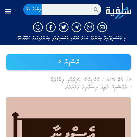
އިތުރަށް ހޯދާ
މި ވެބްސައިޓުގައިވާ ލިޔުންތައް ނަކަލު ކުރާނަމަ މި ވެބްސައިޓަށާއި ލިޔުންތެރިއާއަށް ހަވާލާދެއްވާ!
އެސްފީނާ 5
29 މާޗް 2020
/
އެހެނިހެން
,
ޢަޤީދާއާއި ފިރުޤާތައް
/
އައްޝައިޚް މުޠީޢު އިސްމާޢީލް މުޙައްމަދު