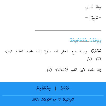
واللَّهُ أعلم.
=ނުނިމޭ =
_______________________________
މިލިޔުމުގެ އެހެންބައިތައް
ބައްލަވާ: وسيلة منع العائن لد. منيرة بنت محمد المطلق (ص:
21). [1]
زاد المعاد لابن القيم (4/156). [2]
ތަޢާރަފް
ލިޔުންތެރިން
ކޮޕީރައިޓް © ދިސަލަފިއްޔާ 2023