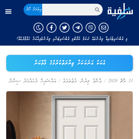
އިތުރަށް ހޯދާ
މި ވެބްސައިޓުގައިވާ ލިޔުންތައް ނަކަލު ކުރާނަމަ މި ވެބްސައިޓަށާއި ލިޔުންތެރިއާއަށް ހަވާލާދެއްވާ!
އެކަކު އަނެކަކަށް ޒިޔާރަތްކުރުމުގެ މާތްކަން
31 މާޗް 2020
/
ޢާންމު ލިޔުން
,
މުޖުތަމަޢު
/
އައްޝައިޚް މުޙައްމަދު ސިނާން