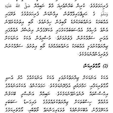
ފުރިހަމަވުމެވެ. ކުރިން ބަޔާންވެދިޔަ މާތް ނަބިއްޔާ صَلَّى اللهُ عَلَيْهِ
وَسَلَّمَ ގެ ޙަދީޘްގައިވާގޮތުން، އީމާންކަން ފުރިހަމަވުމުގެ ތެރޭގައި
އެއްބަޔަކު އަނެއްބަޔަކުދެކެ ލޯބިވުން ހިމެނެއެވެ. ލޯބި އިތުރުކުރެވޭނެ
އެންމެ މުހިއްމު އެއްސަބަބެއްކަމުގައި އެކަލޭގެފާނު އިރުޝާދު ދެއްވާފައި
އެވަނީ ސަލާމްކުރުން ފެތުރުމަށެވެ. މުސްލިމުން އެކަކު އަނެކަކަށް
ޒިޔާރަތްކުރުމަކީ އެއްބަޔަކު އަނެއްބައެއްދެކެ ލޯބި އިތުރުވެ، ސަލާމްކުރުން
ފެތުރިގެންދާނެކަމެކެވެ.
(2) އޯގާތެރިކަން:
އެކަކު އަނެކަކަށް ޒިޔާރަތްކުރުމަކީ އެކަކު އަނެކަކެއްގެ ޙާލު އެނގި
އޯގާތެރިކަމާއި، ހަމްދަރުދީ އުފެދޭނެކަމެކެވެ. ހަމައެހެންމެ، އެކަކުއަނެކެއްގެ
އިޙްސާސްތައް ދެނެގަނެވޭނެކަމެކެވެ. ނަބިއްޔާ އަންޞާރީ ބޭކަލުން
އުޅުއްވާ ހިސާބުތަކަށް ޒިޔާރަތްކުރެއްވުމުގެ މައިގަނޑު ސަބަބަކީ
އެކަލޭގެފާނު އެބޭކަލުންދެކެ ވެވަޑައިގަންނަވާ ލޯތްބާއި، އޯގާތެރިކަމުގެ