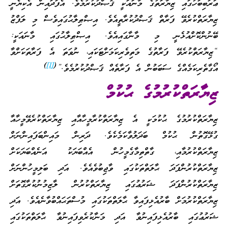
ޢަރަބިބަހުގައި ޒިޔާރަތުގެ މާނައަކީ ޤަޞްދުކުރުމެވެ. އެފަދައިން އެކިޔެނީ
ޒިޔާރަތްކުރެވޭ ފަރާތް ޤަޞްދުކުރާތީއެވެ. އިޞްޠިލާޙުގައިވެސް މި ލަފްޒު
ބޭނުންކޮށްއުޅެނީ މި މާނާގައިއެވެ. އިޞްޠިލާޙުގައި މާނައަކީ:
“ޒިޔާރަތްކުރެވޭ ފަރާތުގެ މަތިވެރިކަމަށްޓަކައި، ނުވަތަ އެ ފަރާތަކަށްވާ
)
[1]
(
އޯގާތެރިކަމެއްގެ ސަބަބުން އެ ފަރާތެއް ޤަޞްދުކުރުމެވެ.”
ޒިޔާރަތްކުރުމުގެ ޙުކުމް
ޒިޔާރަތްކުރުމުގެ ޙުކުމަކީ އެ ޒިޔާރަތްކުރާމީހާއާއި ޒިޔާރަތްކުރެވޭމީހާއާ
ގުޅޭގޮތުން ޙުކުމް ބަދަލުވާކަމެކެވެ. ދަރިން މައިންބަފައިންނަށް
ޒިޔާރަތްކުރުމާއި، ގާތްތިމާގެމީހުން އެއްބަޔަކު އަނެއްބަޔަކަށް
ޒިޔާރަތްކުރުންފަދަ ޙާލަތްތަކުގައި ވާޖިބުވެއެވެ. އަދި ބަލިމީހުންނަށް
ޒިޔާރަތްކުރުންފަދަ ޝަރުޢުގައި ޒިޔާރަތްކުރުން ލާޒިމުނުކުރާގޮތަށް
ޒިޔާރަތްކުރުމަށް ބާރުއެޅިފައިވާ ޙާލަތްތަކުގައި މުސްތަޙައްބުވާނެއެވެ. އަދި
ޝަރުޢުގައި ބާރުއެޅިފައިނުވާ އަދި މަނާކުރެވިފައިނުވާ ޙާލަތްތަކުގައި