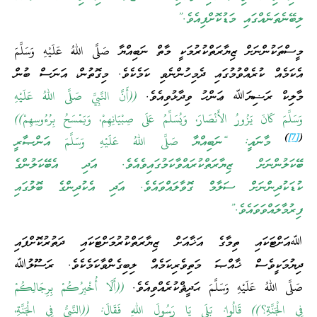
ލިބޭނެތަނެއްގައި މަޑުކޮށްފިއެވެ.”
މީސްތަކުންނަށް ޒިޔާރަތްކުރުމަކީ މާތް ނަބިއްޔާ صَلَّى اللهُ عَلَيْهِ وَسَلَّمَ
އެކަމެއް ކުރެއްވުމުގައި ދެމިހުންނެވި ކަމެކެވެ. މިގޮތުން، އަނަސް ބުން
މާލިކް ރަޟިޔަﷲ ޢަންހު ވިދާޅުވިއެވެ.
((أَنَّ النَّبِيَّ صَلَّى اللهُ عَلَيْهِ
وَسَلَّمَ كَانَ يَزُورُ الأَنْصَارَ، وَيُسَلِّمُ عَلَى صِبْيَانِهِمْ، وَيَمْسَحُ بِرُءُوسِهِمْ))
)
[7]
(
މާނައީ: “ނަބިއްޔާ صَلَّى اللهُ عَلَيْهِ وَسَلَّمَ އަންޞާރީ
ބޭކަލުންނަށް ޒިޔާރަތްކުރައްވާކަމުގައިވެއެވެ. އަދި އެބޭކަލުންގެ
ކުޑަކުދިންނަށް ސަލާމް ގޮވާލައްވައެވެ. އަދި އެކުދިންގެ ބޮލުގައި
ފިރުމާލައްވަވައެވެ.”
ﷲއަށްޓަކައި ތިމާގެ އަޚާއަށް ޒިޔާރަތްކުރުމަށްޓަކައި ދަތުރުކޮށްފައި
ދިޔުމަކީވެސް ޚާއްޞަ މަތިވެރިކަމެއް ލިބިގެންވާކަމެކެވެ. ރަސޫލުﷲ
صَلَّى اللهُ عَلَيْهِ وَسَلَّمَ ޙަދީޘްކުރެއްވިއެވެ.
((أَلَا أُخْبِرُكُمْ بِرِجَالِكُمْ
فِي الْجَنَّةِ؟)) قَالُوا: بَلَى يَا رَسُولَ اللهِ فَقَالَ: ((النَّبِيُّ فِي الْجَنَّةِ،