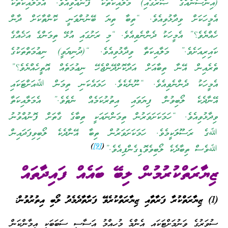
(އިންސާނެއްގެ ޞޫރާގައި) މަލާއިކަތަކު ފޮނުއްވިއެވެ. އެމަލާއިކަތަކު
އެމީހަކަށް ވިދާޅުވިއެވެ. “ތިބާ ތިޔަ ބޭނުންވަނީ ކޮންތާކަށް ދާން
ހެއްޔެވެ؟” އެމީހަކު ދެންނެވިއެވެ. “މި ރަށުގައި އުޅޭ ތިމަންގެ އަޚެއްގެ
ކައިރިއަށެވެ.” މަލާއިކަތާ ވިދާޅުވިއެވެ. “(ދުނިޔަވީ) ނިޢުމަތްތަކުގެ
ތެރެއިން އޭނާ ތިބާއަށް އަދާކޮށްދޭންޖެހޭ ނިޢުމަތެއް އޮތީހެއްޔެވެ؟”
އެމީހަކު ދެންނެވިއެވެ. “ނޫނެކެވެ. ހަމައެކަނި ތިމަން ﷲއަށްޓަކައި
އޭނާދެކެ ލޯބިވުން ފިޔަވައި އިތުރުކަމެއް ނެތެވެ.” އެމަލާއިކަތާ
ވިދާޅުވިއެވެ. “ހަމަކަށަވަރުން ތިމަންނައަކީ ތިބާގެ ގާތަށް ފޮނުއްވުނު
ﷲގެ ރަސޫލަކީމެވެ. ހަމަކަށަވަރުން ތިބާ އޭނާދެކެ ލޯބިވިފަދައިން
)
[9]
(
ﷲވެސް ތިބާދެކެ ލޯބިވެވޮޑިގެންފިއެވެ.”
ޒިޔާރަތްކުރުމުން ލިބޭ ބައެއް ފައިދާތައް
(1) ޒިޔާރަތްކުރާ ފަރާތާއި ޒިޔާރަތްކުރެވޭ ފަރާތާދެމެދު ލޯބި އިތުރުވުން:
ސުވަރުގެ ވަނުމަށްޓަކައި އެންމެ މުހިއްމު އަސާސީ ސަބަބަކީ އީމާންކަން