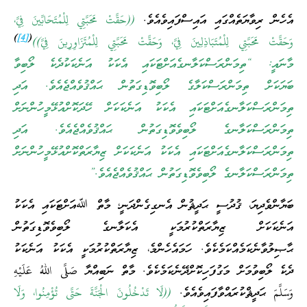
އެހެން ރިވާޔަތެއްގައި އައިސްފައިވެއެވެ.
((حَقَّتْ مَحَبَّتِي لِلْمُتَحَابِّينَ فِيَّ،
)
[4]
(
وَحَقَّتْ مَحَبَّتِي لِلْمُتَبَاذِلِينَ فِيَّ، وَحَقَّتْ مَحَبَّتِي لِلْمُتَزَاوِرِينَ فِيَّ))
މާނައީ: “ތިމަންރަސްކަލާނގެއަށްޓަކައި އެކަކު އަނެކަކުދެކެ ލޯބިވާ
ބަޔަކަށް ތިމަންރަސްކަލާގެ ލޯބިވޮޑިގަތުން ޙައްޤުވެއްޖެއެވެ. އަދި
ތިމަންރަސްކަލާނގެއަށްޓަކައި އެކަކު އަނެކަކަށް ހޭދަކޮށްއުޅޭމީހުންނަށް
ތިމަންރަސްކަލާނގެ ލޯބިވެވޮޑިގަތުން ޙައްޤުވެއްޖެއެވެ. އަދި
ތިމަންރަސްކަލާނގެއަށްޓަކައި އެކަކު އަނެކަކަށް ޒިޔާރަތްކޮށްއުޅޭމީހުންނަށް
ތިމަންރަސްކަލާނގެ ލޯބިވެވޮޑިގަތުން ޙައްޤުވެއްޖެއެވެ.”
ބަޔާންވެދިޔަ، ޤުދުސީ ޙަދީޘުން އެނގިގެންދަނީ؛ މާތް ﷲއަށްޓަކައި އެކަކު
އަނެކަކަށް ޒިޔާރަތްކުރުމަކީ އެކަލާނގެ ލޯބިވެވޮޑިގަތުން
ޙާޞިލުވާނެކަމެއްކަމެކެވެ. ހަމައެހެންމެ، ޒިޔާރަތްކުރުމަކީ އެކަކު އަނެކަކު
ދެކެ ލޯބިވުމަށް މަގުފަހިކޮށްދޭނެކަމެކެވެ. މާތް ނަބިއްޔާ صَلَّى اللهُ عَلَيْهِ
وَسَلَّمَ ޙަދީޘްކުރައްވާފައިވެއެވެ.
((لَا تَدْخُلُونَ الْجَنَّةَ حَتَّى تُؤْمِنُوا، وَلَا