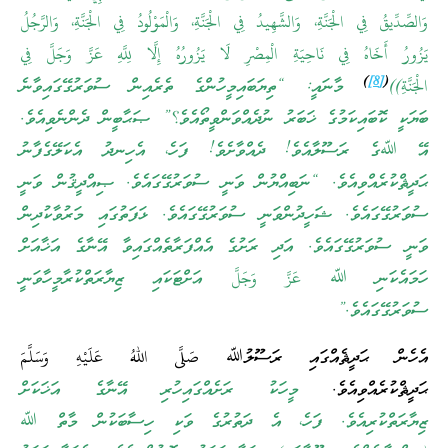
وَالصِّدِّيقُ فِي الْجَنَّةِ، وَالشَّهِيدُ فِي الْجَنَّةِ، وَالْمَوْلُودُ فِي الْجَنَّةِ، وَالرَّجُلُ
يَزُورُ أَخَاهُ فِي نَاحِيَةِ الْمِصْرِ لَا يَزُورُهُ إِلَّا لِلَّهِ عَزَّ وَجَلَّ فِي
)
[8]
(
الْجَنَّةِ))
މާނައީ: “ތިޔަބައިމީހުންގެ ތެރެއިން ސުވަރުގޭގައިވާނެ
ބަޔަކީ ކޮބައިކަމުގެ ޚަބަރު ނުދެއްވަންވީތޯއެވެ؟” ޞަޙާބީން ދެންނެވިއެވެ.
އޭ ﷲގެ ރަސޫލާއެވެ! ދެއްވާށެވެ! ފަހެ، އެހިނދު އެކަލޭގެފާނު
ޙަދީޘްކުރެއްވިއެވެ. “ނަބިއްޔުން ވަނީ ސުވަރުގޭގައެވެ. ޞިއްދީޤުން ވަނީ
ސުވަރުގޭގައެވެ. ޝަހީދުންވަނީ ސުވަރުގޭގައެވެ. ޅަފަތުގައި މަރުވާކުދިން
ވަނީ ސުވަރުގޭގައެވެ. އަދި ރަށުގެ އެއްފަރާތެއްގައިވާ އޭނާގެ އަޚާއަށް
ހަމައެކަނި ﷲ عَزَّ وَجَلَّ އަށްޓަކައި ޒިޔާރަތްކުރާމީހާވަނީ
ސުވަރުގޭގައެވެ.”
އެހެން ޙަދީޘެއްގައި ރަސޫލުﷲ صَلَّى اللهُ عَلَيْهِ وَسَلَّمَ
ޙަދީޘްކުރެއްވިއެވެ.
މީހަކު ރަށެއްގައިހުރި އޭނާގެ އަޚަކަށް
ޒިޔާރަތްކުރިއެވެ. ފަހެ، އެ ދަތުރުގެ ވަކި ހިސާބަކުން މާތް ﷲ