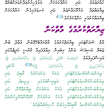
ހުއްދަވެއެވެ. އަދި ޙަރާމްކަމަކަށް މަގުފަހިކުރުވަފާނެކަމަށްބެލެވޭ
ޒިޔާރަތްތައް މަކްރޫހަވާނެއެވެ. އަދި ކަނޑައެޅިގެން ޙަރާމްކަމަށް
)
[2]
(
ޒިޔާރަތްކުރުމަކީ ޙަރާމްކަމެކެވެ.
ޒިޔާރަތްކުރުމުގެ މާތްކަން
މާތް ﷲއަށްޓަކައި ޒިޔާރަތްކުރުމުގެ މާތްކަމާބެހޭގޮތުން، މުޢާޛު ބުން
ޖަބަލް ރަޟިޔަﷲ ޢަންހު ކިބައިން ރިވާވެފައިވާ ޤުދުސީ ޙަދީޘެއްގައި
އައިސްފައިވެއެވެ.
((وَجَبَتْ مَحَبَّتِي لِلْمُتَحَابِّينَ فِيَّ، وَالْمُتَجَالِسِينَ فِيَّ،
)
[3]
(
وَالْمُتَزَاوِرِينَ فِيَّ، وَالْمُتَبَاذِلِينَ فِيَّ))
މާނައީ:
“ތިމަންރަސްކަލާނގެއަށްޓަކައި އެކަކު އަނެކަކުދެކެ ލޯބިވެ، އަދި
ތިމަންރަސްކަލާނގެއަށްޓަކައި މަޖިލިސްތަކުގައި އިށީނދެ، އަދި
ތިމަންރަސްކަލާނގެއަށްޓަކައި އެކަކު އަނެކަކަށް ޒިޔާރަތްކޮށް، އަދި
ތިމަންރަސްކަލާނގެއަށްޓަކައި އެކަކު އަނެކަކަށް ހޭދަކޮށްއުޅޭމީހުންނަށް
ތިމަންރަސްކަލާނގެ ލޯބިވެވޮޑިގަތުން ޙާޞިލުވެއްޖެއެވެ.”