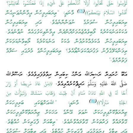
تُؤْمِنُوا حَتَّى تَحَابُّوا، أَوَلَا أَدُلُّكُمْ عَلَى شَيْءٍ إِذَا فَعَلْتُمُوهُ تَحَابَبْتُمْ؟
)
[5]
(
أَفْشُوا السَّلَامَ بَيْنَكُمْ))
މާނައީ: “ތިޔަބައިމީހުން އީމާންނުވަނީހެން
ތިޔަބައިމީހުން ސުވަރުގެ ނުވަންނާނެއެވެ. އަދި ތިޔަބައިމީހުން
އެކަކުއަނެކަކުދެކެ ލޯބިވެއްޖެއުމަށްދާންދެން އީމާންވިކަމުގައެއް ނުވާނެއެވެ.
ތިޔަބައިމީހުން އެކަމެއްކުރުމުން އެކަކު އަނެކަކުދެކެ ލޯބިވާނެކަމަކަށް
ތިމަންކަލޭގެފާނު މަގުދައްކަވަންތޯއެވެ؟ ތިޔަބައިމީހުންގެ މެދުގައި ސަލާމް
ފަތުރާށެވެ.”
އަބޫ ހުރައިރާ ރަޟިޔަﷲ ޢަންހު ކިބައިން ރިވާވެފައިވެއެވެ. ރަސޫލުﷲ
صَلَّى اللهُ عَلَيْهِ وَسَلَّمَ ޙަދީޘްކުރެއްވިއެވެ.
((مَنْ عَادَ مَرِيضًا أَوْ زَارَ
أَخًا لَهُ فِي اللَّهِ نَادَاهُ مُنَادٍ أَنْ طِبْتَ وَطَابَ مَمْشَاكَ وَتَبَوَّأْتَ مِنَ
)
[6]
(
الجَنَّةِ مَنْزِلًا))
މާނައީ: “ﷲއަށްޓަކައި ބަލިމީހަކަށް
ޒިޔާރަތްކޮށްފިމީހަކަށް، ނުވަތަ އޭނާގެ އަޚަކަށް ޒިޔާރަތްކޮށްފިމީހަކަށް،
ގޮވާލައްވާ ފަރާތަކުން ގޮވާލައްވާނެއެވެ. “ތިބާއަށް ފާގަތިކަން ހުއްޓެވެ.
އަދި ތިބާގެ ފިޔަވަޅުގައި ފާގަތިކަން ހުއްޓެވެ. އަދި ތިބާއަށް ސުވަރުގެ