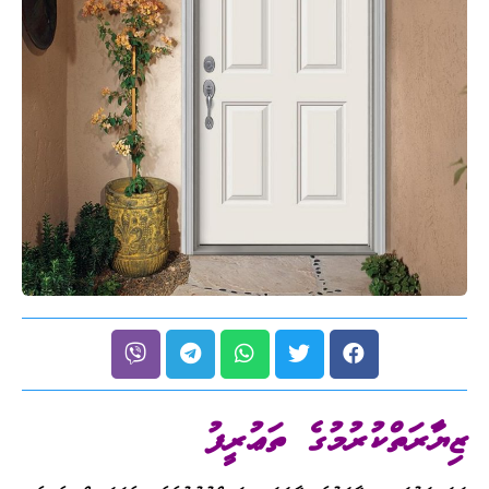
ޒިޔާރަތްކުރުމުގެ ތަޢުރީފު