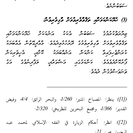
ސަބަބުންނެވެ.
(3) ހެޔޮކަންކަމަށާއި ތަޤްވާވެރިވުމަށް ވާގިވެރިވުން:
ޒިޔާރަތްކުރުމުގެ ސަބަބުން އެކަކު އަނެކަކަށް ހެޔޮކަންކަމަށާއި
ތަޤްވާވެރިވުމަށް ވާގިވެރިވުމުގެ ދޮރުހުޅުވިދެއެވެ. މާއްދީގޮތުން އެއްބަޔަކު
ކުރަންޖެހިފައިވާ ކަންކަން އަނެއްބަޔަކު ކޮށްދީ، އެހީތެރިކަން
ފޯރުކޮށްދެވެއެވެ. ކަންކަމުގައި މަޝްވަރާދީ، ލަފާދިނުމުގެ މަގު
ތަނަވަސްވެގެން ދެއެވެ.
______________________________
([1]) ينظر: المصباح المنير: 1/260، والبحر الرائق: 4/4، وفيض
القدير: 1/366، ومجمع البحرين للطريحي: 2/320.
([2]) انظر: أحكام الزيارة في الفقه الإسلامي لمحمد عبد
الرحيم: ص. 21.