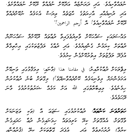
ނުލައްވާށިއެވެ. އަދި ދަރަންޏެއް އަދާކޮށް ނުދެއްވާ ދޫކޮށް ނުލައްވާށެވެ.
އަދި ދުނިޔެއާއި އާޚިރަތުގެ ޙާޖަތެއް ވިޔަސް އެކަމެއް ނުކޮށްދެއްވާ
ދޫކޮށް ނުލައްވާށިއެވެ! ޔާ أَرحم الراحمين!”
މައްސަލައަކީ ސައްޙަކޮށް ވާރިދުވެފައިވާ ދުޢާތައް ދޫކޮށްލާ ސައްޙަނޫން
ދުޢާތަށް ކިޔަމުން ގެންދިޔުމެވެ. އަދި ދުޢާގެ ލަފްޒުތަކުގައި އިހްތިމާލް
އުފެދޭ ލަފްޒުތަށް އިތުރުކޮށްގެން ކިޔުމެވެ.
މިޘާލަކަށް ދުޢާކުރާއިރު: في مقامنا هذا (މާނައި: މިމަޤާމުގައި ވަނިކޮށް
އަޅަމެންނަށް މިވެނިކަމެއް ކޮށްދެއްވާނދޭވެ!) މިގޮތަށް ބުނެ ދުޢާކުރުން
ހިމެނެއެވެ. މިޢިބާރާތުގައި ﷲ އަށް ކަމެއް ޝަރުޠުކުރުމުގެ މާނަ
ދޭހަވެއެވެ.
ހަތަރުވަނަ ކަންތައް
: ދުޢާކުރުމުގައި ސަޖަޢަ އާ (ވަކި ވަޒަނަކަށް
ވާގޮތަށް، އެއްގޮތަށް ކިޔޭ ކަލިމަތައް ހިމަނައިގެން ދުޢާ ހަދައިގެން
ކިޔުމާ) ދުރުހެލިވުމާ އަދި އެފަދަ ގޮތްތަކަށް ކިޔޭ (ޤުރުއާނާއި