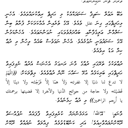
ވަރަށް ޘަނާ ނުކިޔޭނެއެވެ.”
އަބޫ ޔަޢުލާ ޟަޢީފް ސަނަދަކާއެކު މި ޙަދީޘް ރިވާކުރައްވައެވެ. އެހެނީ
މިޙަދީޘްގައި ގިނަ علل ވެއެވެ. އޭގެ ތެރެއިން އެއްކަމަކަށް ފުރާތު ބިން
ސަލްމާން ޢަލީގެފާނާއި ބައްދަލުވެވަޑައި ނުގަންނަވައެވެ. އެހެންކަމުން
އޭގެ ސަނަދުވަނީ ނުގުޅެއެވެ. އެހެން ނަމަވެސް ބައެއް މީހުން މި ދުޢާ
ކިޔާ އަޑު އިވެއެވެ.
ދުޢާތަކުގެ ތެރޭގައި ދުޢާގެ މާނަ ރަނގަޅު އެހެނަސް އެދުޢާ ނެގިފައިވާ
ޙަދީޘްގައި ބަލިކަމެއް އުޅޭ ސައްޙަ ނޫން ދުޢާވެއެވެ. މިޘާލަކަށް:
((
اللهم
لا تدع لنا ذنبًا إِلا غفرته، وَلاَ همًا إِلاَّ فَرَّجْتَه، ولا دينًا إِلاَّ
قَضَيْتَه، ولا حاجة من حوائج الدُّنيا والآخرة إلا قضيتها برحمتك
يا أَرحم الراحمين))
މި ދުޢާ ހިމެނެއެވެ.
މާނައީ: “އޭﷲ! އަޅަމެންނަށް ކުރެވިފައިވާ ފާފައެއް ނުފުއްސަވާ
ދޫކޮށްނުލައްވާށިއެވެ! އަދި ކަންބޮޑުވުމެއް ފިއްލަވާ ނުދެއްވާ ދޫކޮށް