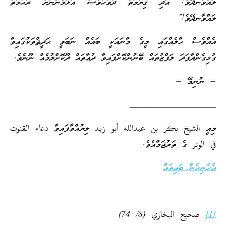
ލައްވާނދޭވެ! އަދި ޤިޔާމަތް ދުވަހުވެސް އަޅަމެންނަށް ރަޙުމަތް
ލައްވާނދޭވެ!”
އެއްވެސް ޙާލެއްގައި މީގެ މާނައަކީ ބައެއް ނަބަވީ ޙަދީޘްތަކުގައިވާ
ގުޅިގެންދާފަދަ ލަފްޒުތައް ބޭނުންކޮށްފައިވާ ދުޢާތައް ދޫކޮށްލުމެއް ނޫނެވެ.
= ނުނިމޭ =
___________________
މިއީ الشيخ بكر بن عبدالله أبو زيد ލިޔުއްވާފައިވާ دعاء القنوت
في الوتر ގެ ތަރުޖަމާއެވެ.
އެހެނިހެން ބައިތައް
[1]
صحيح البخاري (8/ 74)