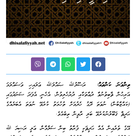
ތިންވަނަ ކަންތައް:
ރަސޫލުﷲ ޞައްލަﷲ ޢަލައިހި ވަސައްލަމަ
އަރިހުން ޘާބިތުނުވާ ދުޢާތަކާއި ދުރުހެލިވުން. އެހެނީ އެފަދަ ސަނަދުގައި
(ކައްޒާބުން) ނުވަތަ ދޮގު ހެދުމަށް ތުހުމަތު ކުރެވޭ ނުވަތަ އެބަޔެއްގެ
ޙަދީޘް ޤަބޫލުނުކުރެވޭ ބަލި ރާވީން ތިބެއެވެ.
އޭގެ ތެރެއިން އެއް ޙަދީޘަކީ ފުރާތު ބިން ސަލްމާން، ޢަލީ ރަޟިޔަ ﷲ