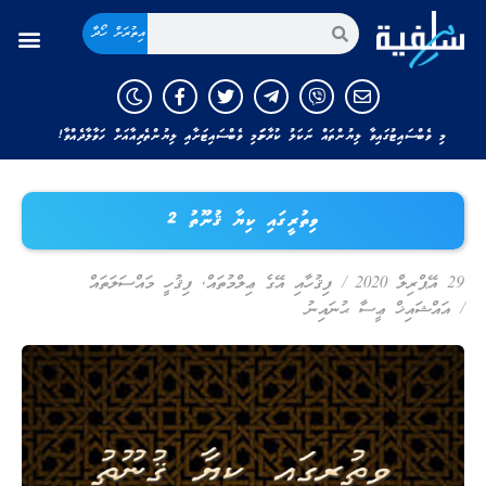
އިތުރަށް ހޯދާ
މި ވެބްސައިޓުގައިވާ ލިޔުންތައް ނަކަލު ކުރާނަމަ މި ވެބްސައިޓަށާއި ލިޔުންތެރިއާއަށް ހަވާލާދެއްވާ!
ވިތުރީގައި ކިޔާ ޤުނޫތު 2
29 އޭޕްރިލް 2020
/
ފިޤުހާއި އޭގެ ޢިލްމުތައް
,
ފިޤުހީ މައްސަލަތައް
/
އައްޝައިޚް ޢީސާ ޙުނައިނު