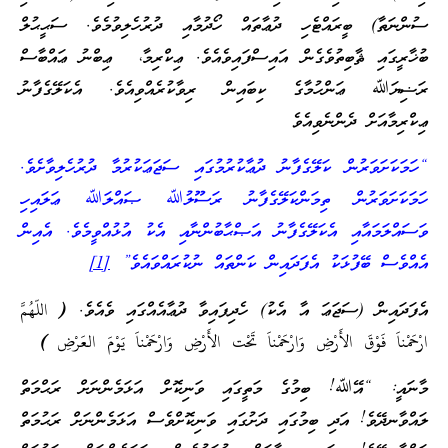
ސުންނަތާ) ބީރައްޓެހި ދުޢާތައް ހޯދުމާއި ދުރުހެލިވުމެވެ. ސަޙީޙުލް
ބުޚާރީގައި ޘާބިތުވެގެން އައިސްފައިވެއެވެ. ޢިކްރިމާ، ޢިބްނު ޢައްބާސް
ރަޟިޔަﷲ ޢަންހުމާގެ ކިބައިން ރިވާކުރެއްވިއެވެ. އެކަލޭގެފާނު
ޢިކްރިމާއަށް ދެންނެވިއެވެ
“ހަމަކަށަވަރުން ކަލޭގެފާނު ދުޢާކުރުމުގައި ސަޖަޢަކުރުމާ ދުރުހެލިވާށެވެ.
ހަމަކަށަވަރުން ތިމަންކަލޭގެފާނު ރަސޫލުﷲ ޞައްލަﷲ ޢަލައިހި
ވަސައްލަމައާއި އެކަލޭގެފާނު އަޞްޙާބުންނާއި އެކު އުޅުއްވީމެވެ. އެއިން
އެއްވެސް ބޭފުޅަކު އެފަދައިން ކަންތައް ނުކުރައްވައެވެ”
[1]
އެފަދައިން (ސަޖަޢަ އާ އެކު) ހެދިފައިވާ ދުޢާއެއްގައި ވެއެވެ.
(
اللّهُمَّ
ارْحَمْناَ فَوْقَ الأَرْضِ وَارْحَمْناَ تَحْت الأَرْضِ وَارْحَمْناَ يَوْمَ العَرْضِ )
މާނައީ: “އޭﷲ! ބިމުގެ މަތީގައި ވަނިކޮށް އަޅަމެންނަށް ރަޙްމަތް
ލައްވާނދޭވެ! އަދި ބިމުގައި ދަށުގައި ވަނިކޮށްވެސް އަޅަމެންނަށް ރަޙުމަތް