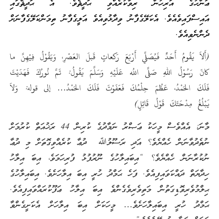
ޢަންހުގެ އަރިހުން ރިވާކުރެއްވި ޙަދީޘެވެ. އެ ޙަދީޘްގައި
އައިސްފައިވެއެވެ. އެކަލޭގެފާނު ވިދާޅުވިއެވެ އަލީގެފާނު ތިމަންކަލޭގެފާނަށް
ދެންނެވިއެވެ.
(أَلاَ يَقُومُ أَحَدٌ فَيُصَلِّي أَرْبَعَ رَكعاتٍ قَبلَ العَصْرِ، وَيَقُوْلُ فِيْهِنَّ ما
كانَ رَسُوْلُ اللهِ صَلَّى اللُه عَلَيْهِ وَسَلَّمَ يَقُولُ: تَمَّ نُورُكَ فَهَدَيْتَ
فَلَكَ الحَمْدُ، عَظُمَ حِلْمُكَ فَعَفَوْتَ فَلَكَ الحَمْدُ… إلى قوله: وَلاَ
يَبْلُغُ مِدْحَتَكَ قَوْلُ قَائِلٍ)
މާނަ: އެއްވެސް މީހަކު ޢަޞްރު ނަމާދުގެ ކުރިން 44 ރަޚުއަތް ކުރުމަށް
ނުތެދުވާނަން ހެއްޔެވެ؟ އަދި ރަސޫލުﷲ ދުޢާ ކުރެއްވިގޮތަށް މި ދުޢާ
ނުކުރާނަން ހެއްޔެވެ؟ “އިބައިލާހުގެ ނޫރުފުޅު ފުރިހަމަވެ، އިބަ އިލާހު
ހިދާޔަތް ދައްކަވައިފިއެވެ. ފަހެ ޙަމްދު ހުރީ އިބަ އިލާހަށެވެ. އިބައިލާހުގެ
ޙިލްމުވެރިވޮޑިގަތުން މަތިވެރިވެގެންވެ އިބަ އިލާހު ޢަފޫކުރައްވައިފިއެވެ.
ޙަމްދު ހުރީ އިބައިލާހަށެވެ… މީހަކަށް އިބަ އިލާހަށް އެކަށީގެންވާ