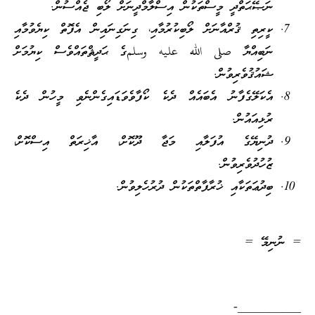
ނަޞޭޙަތްދީ މީސްތަކުން އިސްލާމްދީނަށް ލޯބި ޖެއްސުން.
ކީރިތި ޤުރްއާނަށް ލޯބިކުރުމާއި، ގިނަގިނައިން އެފޮތް ކިޔެވުމާއި
ނަބިއްޔާ صلى الله عليه وسلمގެ ޙަދީޘްތައްވެސް ކިޔުމަށް
ޝައުޤުވެރިވުން.
އެކަލޭގެފާނު އެބައެއް ދެކެ ކޯފާވެވަޑައިގެންނެވި މީހުން ދެކެ
ރުޅިއައުން.
ދުނިޔޭގެ އުފަލާއި މަޖާ ދޫކޮށް، އާޚިރަތް އިސްކޮށް،
ޒުހުދުވެރިވުން.
ބިދުޢަތަކާއި ޚުރާފާތްތަކުން ދުރުހެލިވުން.
= ނުނިމޭ =
——————————-