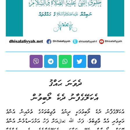
ދެވަނަ ޙައްޤު
އެކަލޭގެފާނު ދެކެ ލޯބިވުން
އެކަލޭގެފާނު ދެކެ ލޯބިވުމަކީ ދީނުގެ ވާޖިބުތަކުގެ ތެރެއިން އެންމެ
މަތިވެރި އެއް ވާޖިބެވެ. ފަހެ، ﷲ تعالىއަށް ފަހު އަޅުގަނޑުމެން އެންމެ