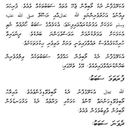
އެކަލޭގެފާނު ދެކެ ލޯބިވާން ޖެހޭ އެތައް ސަބަބުތަކެއް ވެއެވެ. ފުރިހަމަ
އީމާނުގެ އަހުލުވެރިންނަކީ ﷲ تعالىއާއި ރަސޫލާ صلى الله عليه
وسلم ކަމަކަށް އަމުރުކުރައްވައިފިނަމަ، އެކަމެއްގެ ސަބަބު ހޯދުމެއް ނެތި
އެކަމަކަށް ޢަމަލުކުރުމަށް އަވަސްވެގަންނަ ބަޔެކެވެ. ދީނުގައިވާ
ހުރިހާކަމެއްވެސް ލައްވާފައިވަނީ ވަރަށް މަތިވެރި ޙިކުމަތަކަށެވެ.
އެކަލޭގެފާނު ދެކެ ލޯބިވުން ޙައްޤުވާ ސަބަބުތަކެއް ޢިލްމުވެރިން
ބަޔާންކުރައްވާފައިވެއެވެ. އޭގެ ތެރޭގައި؛
ފުރަތަމަ ސަބަބު:
ﷲ تعالى އެކަލޭގެފާނު ދެކެ ލޯބިވެވޮޑިގެންވެއެވެ. އެއިލާހު
ލޯބިވެވޮޑިގަންނަވާ ކޮންމެ ކަމަކާއި ފަރާތެއް ދެކެ އަޅުގަނޑުމެން
ލޯބިވުން ވާޖިބުވެގެން ވެއެވެ.
ދެވަނަ ސަބަބު: