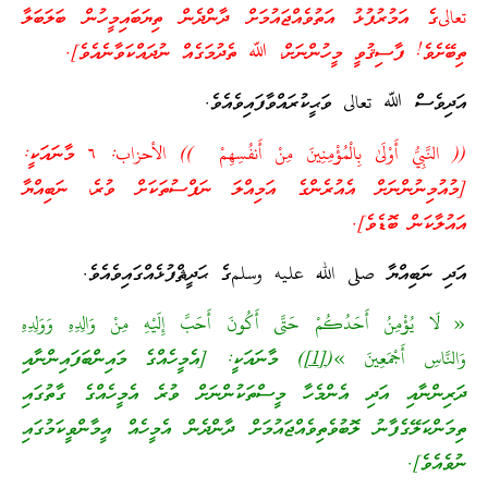
تعالىގެ އަމުރުފުޅު އަތުވެއްޖައުމަށް ދާންދެން ތިޔަބައިމީހުން ބަލަބަލާ
ތިބޭށެވެ! ފާސިޤުވީ މީހުންނަށް، ﷲ ތެދުމަގެއް ނުދައްކަވާނެއެވެ].
އަދިވެސް ﷲ تعالى ވަޙީކުރައްވާފައިވެއެވެ.
(( النَّبِيُّ أَوْلَىٰ بِالْمُؤْمِنِينَ مِنْ أَنفُسِهِمْ )) الأحزاب: ٦ މާނައަކީ:
[މުއުމިނުންނަށް އެއުރެންގެ އަމިއްލަ ނަފްސުތަކަށް ވުރެ، ނަބިއްޔާ
އައުލާކަން ބޮޑެވެ].
އަދި ނަބިއްޔާ صلى الله عليه وسلمގެ ޙަދީޘްފުޅެއްގައިވެއެވެ.
« لَا يُؤْمِنُ أَحَدُكُمْ حَتَّى أَكُونَ أَحَبَّ إِلَيْهِ مِنْ وَالِدِهِ وَوَلِدِهِ
وَالنَّاسِ أَجْمَعِينَ »(
[1]
) މާނައަކީ: [އެމީހެއްގެ މައިންބަފައިންނާއި
ދަރިންނާއި އަދި އެންމެހާ މީސްތަކުންނަށް ވުރެ އެމީހެއްގެ ގާތުގައި
ތިމަންކަލޭގެފާނު ލޮބުވެތިވެއްޖައުމަށް ދާންދެން އެމީހެއް އީމާންވީކަމުގައި
ނުވެއެވެ].