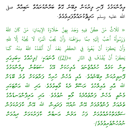
އީމާންކަމުގެ ފޮނި މީރުކަން ލިބޭނެ ގޮތް ބަޔާންކުރައްވާ ނަބިއްޔާ صلى
الله عليه وسلم ޙަދީޘްކުރައްވާފައިވެއެވެ.
« ثَلَاثٌ مَنْ كُنَّ فِيهِ وَجَدَ بِهِنَّ حَلَاوَةَ الإِيمَانِ: مَنْ كَانَ اللهُ
وَرَسُولُهُ أَحَبَّ إِلَيْهِ مِمَّا سِوَاهُمَا، وَأَنْ يُحِبَّ الْمَرْءَ لَا يُحِبُّهُ إِلَّا للهِ،
وَأَنْ يَكْرَهَ أَنْ يَعُودَ فِي الكُفْرِ بَعْدَ أَنْ أَنْقَذَهُ اللهُ مِنْهُ، كَمَا
يَكْرَهُ أَنْ يُقْذَفَ فِي النَّارِ »(
[2]
) މާނައަކީ: [މީހެއްގެ ކިބައިގައި
ތިން ކަމެއް ހުރެއްޖެނަމަ އެމީހަކަށް އޭގެ ސަބަބުން އީމާންކަމުގެ
ފޮނިމީރުކަން ލިބޭނެއެވެ. އެއީ އެހެން ހުރިހާ ފަރާތަކަށް ވުރެ ބޮޑަށް
ﷲ އާއި އެއިލާހުގެ ރަސޫލާ ދެކެ ލޯބިވުމެވެ. އަދި ﷲ އަށްޓަކައި
މެނުވީ އެހެން ފަރާތެއްދެކެ ލޯބި ނުވުމެވެ. އަދި އަލިފާންގަނޑެއްގެ
ތެރެއަށް ފުންމާލުމަށް އޭނާ ނުރުހޭ ފަދައިން، ﷲ އޭނާ ކާފަރުކަމުން
ސަލާމަތްކުރެއްވުމަށް ފަހު އަލުން އަނބުރާ ކާފަރުކަމަށް ދިއުމަށް،
ނުރުހުންތެރިވުމެވެ].