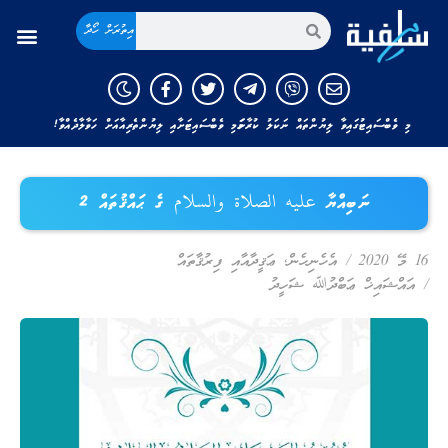
އިތުރަށް ހޯދާ
މި ވެބްސައިޓުގައިވާ ލިޔުންތައް ނަކަލު ކުރާނަމަ މި ވެބްސައިޓަށާއި ލިޔުންތެރިއާއަށް ހަވާލާދެއްވާ!
ނަބިއްޔާ عليه الصلاة والسلام ގެ ޙައްޤުތައް 2
16 މޭ 2020
/
އެހެނިހެން
,
ޢަޤީދާއާއި ފިރުޤާތައް
/
އައްޝައިޚް ޢަބްދުﷲ ޝަހީދު