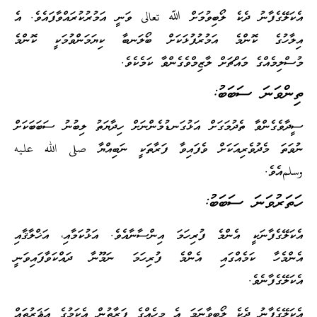
އެކަލޭގެފާނު ދެކެ ލޯބިވުމަށް ﷲ تعالى ވަނީ އަމުރުކުރައްވާފައެވެ. އެ
އިލާހުގެ ކޮންމެ އަމުރުފުޅަކަށް ބޯލަނބާ ކިޔަމަންވުމަކީ ކޮންމެ
މުސްލިމެއްގެ މައްޗަށް ލާޒިމްވެގެންވާ ކަމެކެވެ.
ތިންވަނަ ސަބަބު:
ސީދާވެގެންވާ ތެދުމަގަށް އަޅުގަނޑުމެންނަށް ހިދާޔަތު ލިބުނު ސަބަބަކަށް
ނުވަތަ މެދުވެރިއަކަށް ވެފައިވާ ފަރާތަކީ ނަބިއްޔާ صلى الله عليه
وسلمއެވެ.
ހަތަރުވަނަ ސަބަބު:
އެކަލޭގެފާނަކީ އެންމެ ފުރިހަމަ އިންސާނާއެވެ. އަޅުކަމާއި، އަޚްލާޤާއި
އެންމެހާ ކަމެއްގައި އެންމެ ފުރިހަމަ ނަމޫނާ ދައްކަވާފައިވަނީ
އެކަލޭގެފާނެވެ.
އެކަލޭގެފާނު ދެކެ ލޯބިވާނަމަ އެ މީހެއްގެ ފަރާތުން އެކަމުގެ އަޘަރުތައް