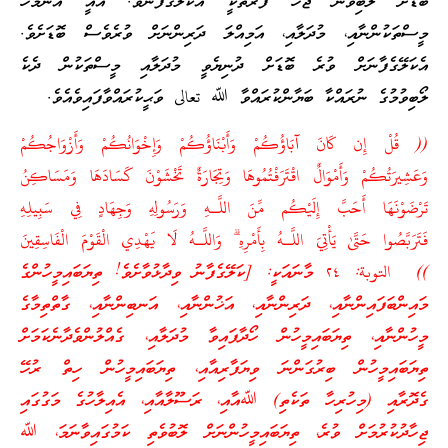
ބޮޑަށް ލޯބިވާން ޖެހޭ ފަރާތަކީ އެކަލޭގެފާނެވެ. އެއީ އެންމެހާ
މީސްތަކުންނާއި، މުދަލާއި، އަމިއްލަ ދަރިންނަށް ވުރެވެސް ބޮޑަށެވެ.
އެކަލޭގެފާނަށް ވުރެ ބޮޑަށް ދުނިޔެވީ މުދަލާއި މީސްތަކުން ދެކެ
ލޯބިވުމުގެ ނުރައްކާ ބަޔާންކުރައްވާ ﷲ تعالى ވަޙީކުރައްވާފައިވެއެވެ.
(( قُلْ إِن كَانَ آبَاؤُكُمْ وَأَبْنَاؤُكُمْ وَإِخْوَانُكُمْ وَأَزْوَاجُكُمْ
وَعَشِيرَتُكُمْ وَأَمْوَالٌ اقْتَرَفْتُمُوهَا وَتِجَارَةٌ تَخْشَوْنَ كَسَادَهَا وَمَسَاكِنُ
تَرْضَوْنَهَا أَحَبَّ إِلَيْكُم مِّنَ اللَّـهِ وَرَسُولِهِ وَجِهَادٍ فِي سَبِيلِهِ
فَتَرَبَّصُوا حَتَّىٰ يَأْتِيَ اللَّـهُ بِأَمْرِهِ ۗ وَاللَّـهُ لَا يَهْدِي الْقَوْمَ الْفَاسِقِينَ
)) التوبة: ٢٤ މާނައަކީ: [ކަލޭގެފާނު ވިދާޅުވާށެވެ! ތިޔަބައިމީހުންގެ
މައިންބަފައިންނާއި، ދަރިންނާއި، އަޚުންނާއި، އަނބިންނާއި، ގާތްތިމާގެ
މީހުންނާއި، ތިޔަބައިމީހުން ހޯދާފައިވާ މުދަލާއި، ގެއްލުންވެދާނެކަމަށް
ތިޔަބައިމީހުން ބިރުގަންނަ ވިޔަފާރިއާއި، ތިޔަބައިމީހުން ހިތް ރުހޭ
ގެދޮރާއި (މިހުރިހާ ތަކެތި) ﷲއާއި، ރަސޫލާއާއި، އެއިލާހުގެ މަގުގައި
ޖިހާދުކުރުމަށް ވުރެ، ތިޔަބައިމީހުންނަށް ލޮބުވެތި ކަމުގައިވާނަމަ، ﷲ