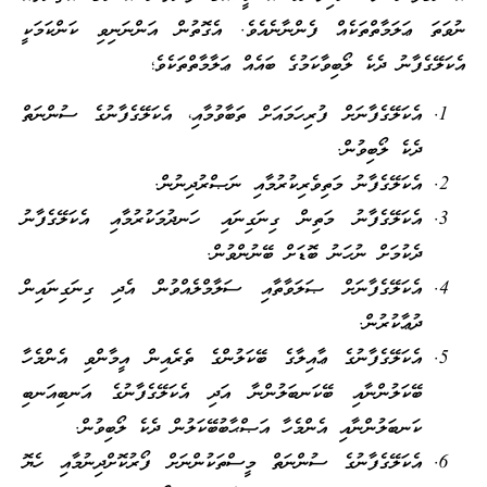
ނުވަތަ ޢަލަމާތްތަކެއް ފެންނާނެއެވެ. އެގޮތުން އަންނަނިވި ކަންކަމަކީ
އެކަލޭގެފާނު ދެކެ ލޯބިވާކަމުގެ ބައެއް ޢަލާމާތްތަކެވެ؛
އެކަލޭގެފާނަށް ފުރިހަމައަށް ތަބާވުމާއި، އެކަލޭގެފާނުގެ ސުންނަތް
ދެކެ ލޯބިވުން.
އެކަލޭގެފާނު މަތިވެރިކުރުމާއި ނަޞްރުދިނުން.
އެކަލޭގެފާނު މަތިން ގިނަގިނައި ހަނދުމަކުރުމާއި އެކަލޭގެފާނު
ދެކުމަށް ނުހަނު ބޮޑަށް ބޭނުންވުން.
އެކަލޭގެފާނަށް ޞަލަވާތާއި ސަލާމްލެއްވުން އެދި ގިނަގިނައިން
ދުޢާކުރުން.
އެކަލޭގެފާނުގެ ޢާއިލާގެ ބޭކަލުންގެ ތެރެއިން އީމާންވި އެންމެހާ
ބޭކަލުންނާއި ބޭކަނބަލުންނާ އަދި އެކަލޭގެފާނުގެ އަނބިއަނބި
ކަނބަލުންނާއި އެންމެހާ އަޞްޙާބުބޭކަލުން ދެކެ ލޯބިވުން.
އެކަލޭގެފާނުގެ ސުންނަތް މީސްތަކުންނަށް ފޯރުކޮށްދިނުމާއި ހެޔޮ