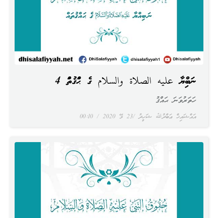
ނަބިއްޔާ عليه الصلاة والسلام ގެ ޙައްޤުތައް 4
ހަތަރުވަނަ ޙައްޤު
އައްޝައިޚް ޢަބްދުﷲ ޝަހީދު
23 މޭ 2020
00:10