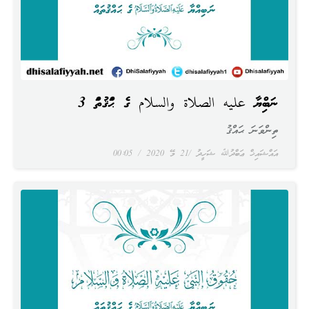
ނަބިއްޔާ عليه الصلاة والسلام ގެ ޙައްޤުތައް 3
ތިންވަނަ ޙައްޤު
އައްޝައިޚް ޢަބްދުﷲ ޝަހީދު
21 މޭ 2020
00:05