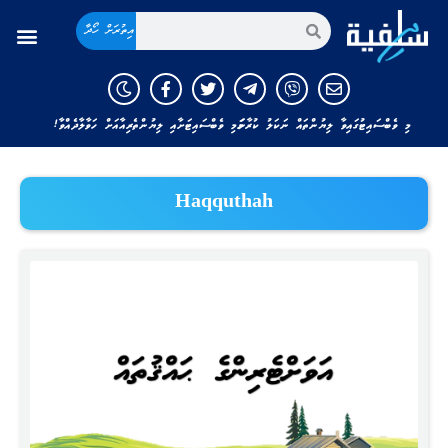
އިތުރަށް ހޯދާ
މި ވެބްސައިޓުގައިވާ ލިޔުންތައް ނަކަލު ކުރާނަމަ މި ވެބްސައިޓަށާއި ލިޔުންތެރިއާއަށް ހަވާލާދެއްވާ!
Haqquthah