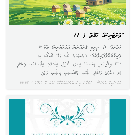
އަވަށްޓެރިންގެ ޙައްޤުތައް ( 1)
ތަޢާރަފު: (1) ކީރިތި ޤުރުއާނުން އަވަށްޓެރިން: މާތްﷲ
ވަޙީކުރައްވާފައިވެއެވެ. ﴿وَاعْبُدُوا اللَّـهَ وَلَا تُشْرِكُوا بِهِ
شَيْئًا وَبِالْوَالِدَيْنِ إِحْسَانًا وَبِذِي الْقُرْبَىٰ وَالْيَتَامَىٰ وَالْمَسَاكِينِ وَالْجَارِ
ذِي الْقُرْبَىٰ وَالْجَارِ الْجُنُبِ وَالصَّاحِبِ بِالْجَنبِ وَابْنِ
އައްޝައިޚް ޢަބްދުﷲ ސަޢުދާން ބިން ޢަބްދުލްވައްހާބް
26 މޭ 2020
00:03