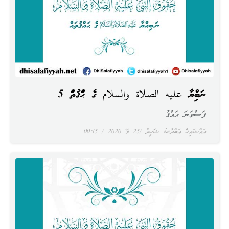
ނަބިއްޔާ عليه الصلاة والسلام ގެ ޙައްޤުތައް 5
ފަސްވަނަ ޙައްޤު
އައްޝައިޚް ޢަބްދުﷲ ޝަހީދު
25 މޭ 2020
00:15