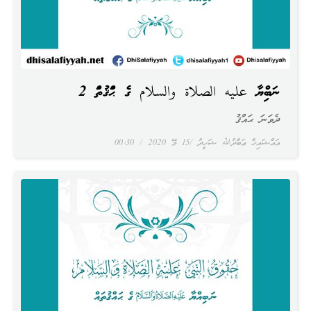
ނަބިއްޔާ عليه الصلاة والسلام ގެ ޙައްޤުތައް 2
ދެވަނަ ޙައްޤު
އައްޝައިޚް ޢަބްދުﷲ ޝަހީދު
15 މޭ 2020
00:30