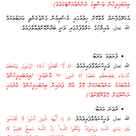
ތިޔަބައިމީހުން ތަސްބީޙަ ދެންނެވުމަށްޓަކައެވެ].
އެކަލޭގެފާނަށް މާތްކޮށް ހިތުމުގައި މުސްލިމުން ގެންގުޅެންވީ އަދަބުތަކެއް
ﷲ تعالى، އެއިލާހުގެ ކަލާމްފުޅުގައި ވަނީ ބަޔާންކޮށްދެއްވާފައެވެ.
ފުރަތަމަ އަދަބު:
ﷲ تعالى ވަޙީކުރައްވާފައިވެއެވެ.
(( لَّا تَجْعَلُوا دُعَاءَ الرَّسُولِ بَيْنَكُمْ
كَدُعَاءِ بَعْضِكُم بَعْضًا )) النور: ٦٣ މާނައަކީ: [ތިޔަބައިމީހުންގެ
އެއްބަޔަކު އަނެއްބަޔަކަށް ގޮވާ އުޅޭ ފަދައިން ތިޔަބައިމީހުންގެ މެދުގައި
ރަސޫލާއަށް ގޮވާނޫޅޭށެވެ!].
ދެވަނަ އަދަބު:
ﷲ تعالى ވަޙީކުރައްވާފައިވެއެވެ.
(( يَا أَيُّهَا الَّذِينَ آمَنُوا لَا تُقَدِّمُوا
بَيْنَ يَدَيِ اللَّـهِ وَرَسُولِهِ ۖ وَاتَّقُوا اللَّـهَ ۚ إِنَّ اللَّـهَ سَمِيعٌ عَلِيمٌ ))