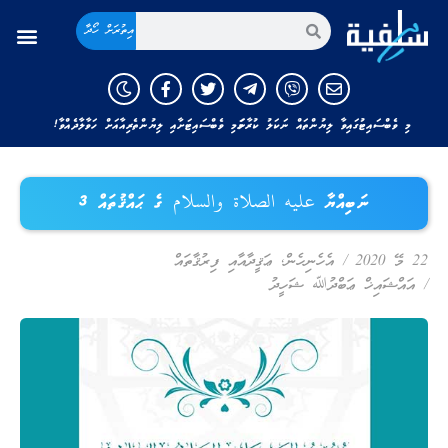
އިތުރަށް ހޯދާ
މި ވެބްސައިޓުގައިވާ ލިޔުންތައް ނަކަލު ކުރާނަމަ މި ވެބްސައިޓަށާއި ލިޔުންތެރިއާއަށް ހަވާލާދެއްވާ!
ނަބިއްޔާ عليه الصلاة والسلام ގެ ޙައްޤުތައް 3
22 މޭ 2020
/
އެހެނިހެން
,
ޢަޤީދާއާއި ފިރުޤާތައް
/
އައްޝައިޚް ޢަބްދުﷲ ޝަހީދު