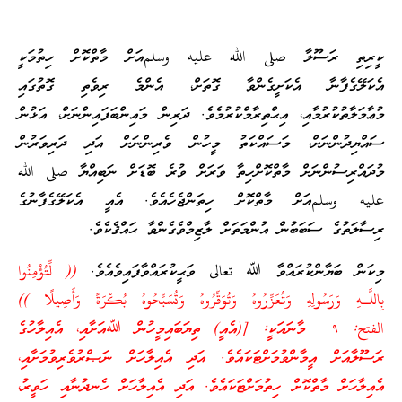
ކީރިތި ރަސޫލާ صلى الله عليه وسلمއަށް މާތްކޮށް ހިތުމަކީ
އެކަލޭގެފާނާ އެކަށީގެންވާ ގޮތަށް، އެންމެ ރިވެތި ގޮތުގައި
މުޢާމަލާތުކުރުމާއި، އިޙްތިރާމްކުރުމެވެ. ދަރިން މައިންބަފައިންނަށް، އަޅުން
ސައްޔިދުންނަށް، މަސައްކަތު މީހުން ވެރިންނަށް އަދި ދަރިވަރުން
މުދައްރިސުންނަށް މާތްކޮށްހިތާ ވަރަށް ވުރެ ބޮޑަށް ނަބިއްޔާ صلى الله
عليه وسلمއަށް މާތްކޮށް ހިތަންޖެހެއެވެ. އެއީ އެކަލޭގެފާނުގެ
ރިސާލަތުގެ ސަބަބުން އުންމަތަށް ލާޒިމްވެގެންވާ ޙައްޤެކެވެ.
މިކަން ބަޔާންކުރައްވާ ﷲ تعالى ވަޙީކުރައްވާފައިވެއެވެ.
(( لِّتُؤْمِنُوا
بِاللَّـهِ وَرَسُولِهِ وَتُعَزِّرُوهُ وَتُوَقِّرُوهُ وَتُسَبِّحُوهُ بُكْرَةً وَأَصِيلًا ))
الفتح: ٩ މާނައަކީ: [(އެއީ) ތިޔަބައިމީހުން ﷲއަށާއި، އެއިލާހުގެ
ރަސޫލާއަށް އީމާންވުމަށްޓަކައެވެ. އަދި އެއިލާހަށް ނަޞްރުވެރިވުމަށާއި،
އެއިލާހަށް މާތްކޮށް ހިތުމަށްޓަކައެވެ. އަދި އެއިލާހަށް ހެނދުނާއި ހަވީރު،