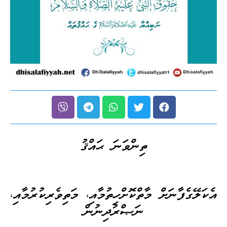
ތިންވަނަ ޙައްޤު
އެކަލޭގެފާނަށް މާތްކޮށްހިތުމާއި، މަތިވެރިކުރުމާއި،
ނަޞްރުދިނުން