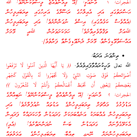
الحجرات: ١ މާނައަކީ: [އޭ އީމާންވެއްޖެ މީސްތަކުންނޭވެ! ﷲ
ޙަޟްރަތުގައި އަދި އެއިލާހުގެ ރަސޫލާގެ އަރިހުގައި ތިޔަބައިމީހުން
(އެއްވެސް ކަމެއްގައި) އިސްވެ ނުގަންނާށެވެ! އަދި ތިޔަބައިމީހުން
ﷲއަށް ތަޤްވާވެރިވާށެވެ! ހަމަކަށަވަރުން، ﷲއީ މޮޅަށް
އައްސަވާވޮޑިގެންވާ، މޮޅަށް ދެނެވޮޑިގެންވާ ފަރާތެވެ].
ތިންވަނަ އަދަބު:
ﷲ تعالى ވަޙީކުރައްވާފައިވެއެވެ.
(( يَا أَيُّهَا الَّذِينَ آمَنُوا لَا تَرْفَعُوا
أَصْوَاتَكُمْ فَوْقَ صَوْتِ النَّبِيِّ وَلَا تَجْهَرُوا لَهُ بِالْقَوْلِ كَجَهْرِ
بَعْضِكُمْ لِبَعْضٍ أَن تَحْبَطَ أَعْمَالُكُمْ وَأَنتُمْ لَا تَشْعُرُونَ ))
الحجرات: ٢ މާނައަކީ: [އޭ އީމާންވެއްޖެ މީސްތަކުންނޭވެ! ނަބިއްޔާގެ
އަޑުފުޅުގެ މައްޗަށް ތިޔަބައިމީހުންގެ އަޑުތައް ނުއުފުލާށެވެ! އަދި
ތިޔަބައިމީހުން އެއްބަޔަކު އަނެއްބަޔަކަށް ގަދައަޑުން ވާހަކަދައްކާ ފަދައިން
އެކަލޭގެފާނަށް ގަދައަޑުން ބަސް ނުދަންނަވާށެވެ! (އެއީ)
ތިޔަބައިމީހުންނަށް ނޭނގި ތިއްބާ، ތިޔަބައިމީހުންގެ ޢަމަލުތައް