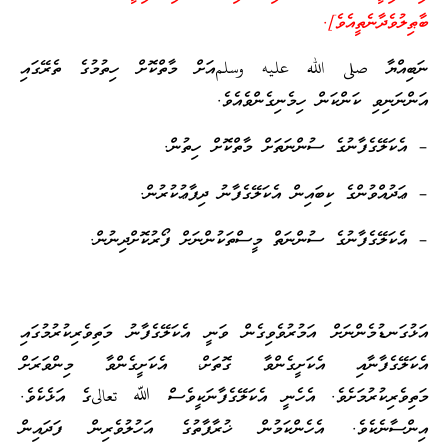
ބާޠިލުވެދާނެތީއެވެ].
ނަބިއްޔާ صلى الله عليه وسلمއަށް މާތްކޮށް ހިތުމުގެ ތެރޭގައި
އަންނަނިވި ކަންކަން ހިމެނިގެންވެއެވެ.
– އެކަލޭގެފާނުގެ ސުންނަތަށް މާތްކޮށް ހިތުން.
– ޢަދުއްވުންގެ ކިބައިން އެކަލޭގެފާނު ދިފާޢުކުރުން.
– އެކަލޭގެފާނުގެ ސުންނަތް މީސްތަކުންނަށް ފޯރުކޮށްދިނުން.
އަޅުގަނޑުމެންނަށް އަމުރުވެވިގެން ވަނީ އެކަލޭގެފާނު މަތިވެރިކުރުމުގައި
އެކަލޭގެފާނާއި އެކަށީގެންވާ ގޮތަށް، އެކަށީގެންވާ މިންވަރަށް
މަތިވެރިކުރުމަށެވެ. އެހެނީ އެކަލޭގެފާނަކީވެސް ﷲ تعالىގެ އަޅެކެވެ.
އިންސާނެކެވެ. އެހެންކަމުން ޚުރާފާތުގެ އަހުލުވެރިން ފަދައިން