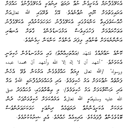
އެކަލޭގެފާނަށް އެކަށީގެން ނުވާ ދަރަޖަ ދިނުމަކީ އެކަލޭގެފާނުގެ ޙައްޤަށް
އަރައިގަތުމަށް ނޫނީ ނުވާނެއެވެ. އޭގެ ތެރޭގައި ﷲ تعالىއަށް
ޚާއްޞަވެފައިވާ ކަންކަމުގައި އެކަލޭގެފާނު ހަމަހަމަކުރުމާއި އެކަލޭގެފާނު
އަވަހާރަވުމަށް ފަހުގައިވެސް އަޅުގަނޑުމެންގެ ގާތަށް އެނބުރި
އަންނާނެކަމަށް ބުނުމާއި މިފަދަ އެންމެހާ ކަންކަން ހިމެނެއެވެ.
ކޮންމެ ނަމާދެއްގެ تشهّد (އައްތަޙިއްޔާތު) ގައި އަޅުގަނޑުމެން ހެކިވަނީ
އެކަމަށެވެ. “أشهد أن لا إله إلا الله وأشهد أنّ محمدا عبده
ورسوله” [ﷲ تعالى ފިޔަވާ ޙައްޤުވެގެން އަޅުކަން ވެވޭ އެހެން
ފަރާތެއް ނުވާކަމަށް އަޅު ހެކިވަމެވެ. އަދި މުޙައްމަދުގެފާނަކީ ﷲގެ އަޅާ
އަދި ރަސޫލާކަމަށް އަޅު ހެކިވަމެވެ]. މި ޢިބާރާތުގައި، މުޙައްމަދު صلى
الله عليه وسلمއަކީ ﷲ تعالىގެ އަޅެއްކަމަށް ހެކިވުމަށްފަހު، ދެން،
އަޅަކަށް އެކަށީގެންނުވާ ދަރަޖައެއް ދިނުމަކީ ހަމަކަށަވަރުންވެސް
ބޮޑުވެގެންވާ ފާފައެކެވެ. އަދިކިއެއް ހެއްޔެވެ. އެއީ ޝިރުކުކުރުމެވެ.