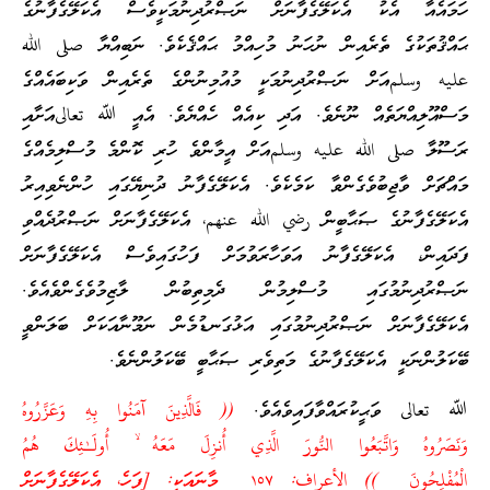
ހަމައެއާ އެކު އެކަލޭގެފާނަށް ނަޞްރުދިނުމަކީވެސް އެކަލޭގެފާނުގެ
ޙައްޤުތަކުގެ ތެރެއިން ނުހަނު މުހިއްމު ޙައްޤެކެވެ. ނަބިއްޔާ صلى الله
عليه وسلمއަށް ނަޞްރުދިނުމަކީ މުއުމިނުންގެ ތެރެއިން ވަކިބައެއްގެ
މަސްއޫލިއްޔަތެއް ނޫނެވެ. އަދި ކިއެއް ހެއްޔެވެ. އެއީ ﷲ تعالىއަށާއި
ރަސޫލާ صلى الله عليه وسلمއަށް އީމާންވެ ހުރި ކޮންމެ މުސްލިމެއްގެ
މައްޗަށް ވާޖިބުވެގެންވާ ކަމެކެވެ. އެކަލޭގެފާނު ދުނިޔޭގައި ހުންނެވިއިރު
އެކަލޭގެފާނުގެ ޞަޙާބީން رضي الله عنهم، އެކަލޭގެފާނަށް ނަޞްރުދެއްވި
ފަދައިން، އެކަލޭގެފާނު އަވަހާރަވުމަށް ފަހުގައިވެސް އެކަލޭގެފާނަށް
ނަޞްރުދިނުމުގައި މުސްލިމުން ދެމިތިބުން ލާޒިމުވެގެންވެއެވެ.
އެކަލޭގެފާނަށް ނަޞްރުދިނުމުގައި އަޅުގަނޑުމެން ނަމޫނާއަކަށް ބަލަންވީ
ބޭކަލުންނަކީ އެކަލޭގެފާނުގެ މަތިވެރި ޞަޙާބީ ބޭކަލުންނެވެ.
ﷲ تعالى ވަޙީކުރައްވާފައިވެއެވެ.
(( فَالَّذِينَ آمَنُوا بِهِ وَعَزَّرُوهُ
وَنَصَرُوهُ وَاتَّبَعُوا النُّورَ الَّذِي أُنزِلَ مَعَهُ ۙ أُولَـٰئِكَ هُمُ
الْمُفْلِحُونَ )) الأعراف: ١٥٧ މާނައަކީ: [ފަހެ، އެކަލޭގެފާނަށް