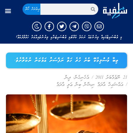
އިތުރަށް ހޯދާ
މި ވެބްސައިޓުގައިވާ ލިޔުންތައް ނަކަލު ކުރާނަމަ މި ވެބްސައިޓަށާއި ލިޔުންތެރިއާއަށް ހަވާލާދެއްވާ!
ތިބާ މުސްލިމެކޭ ބުނެ ހުރެ ހަވާ ނަފްސަށް އަޅުކަން ނުކުރާށެވެ.
21 ނޮވެމްބަރު 2011
/
އެހެނިހެން
,
ދީން
/
އައްޝައިޚް އާދަމް ނިޝާން ބިން ޢަލީ އާދަމް