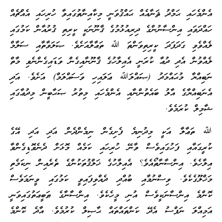
އެންމެހައި ޙަމްދު ޘަނާއެއް ޙައްޤުވަނީ މިކާއިނާތުގައިވާ ހުރިހައި އެއްޗެއް
ހައްދަވައި އިންސާނުންގެ ދިރިއުޅުމުގެ ޤާނޫނަކީ ކީރިތި ޤުރުއާން ކަމުގައި
ލެއްވެވި ގަދަފަދަ ކީރިތިވަންތަ ﷲ ތަޢާލާއަށެވެ. ޞަލަވާތާއި ސަލާމް
ލެއްވުން އެދި ދުޢާ ކުރަނީ އެއިލާހުގެ ޤާނޫނާއިގެން ވަޑައިގެންނެވި މާތް
ނަބިއްޔާ މުޙައްމަދު (ޞައްލަﷲ ޢަލައިހި ވަސައްލަމް) އަށެވެ. އަދި
އެނަބިއްޔާގެ އާލު ބައެތުންނާއި އެންމެހައި މިތުރު ޞަޙާބީން މިދުޢާގައި
ޝާމިލް ކުރަމެވެ.
ﷲ ތަޢާލާ އަކީ މިދުނިޔެ ފެށިގެން ނިމެންދެން އަދި އަދި އޭގެ
ކުރީގައާއި ފަހުގައިވެސް ވާނޭ ހުރިހައި ކަމެއް މޮޅަށް ދެނެވޮޑިގެންވާ
އިލާހެވެ. އިންސާނާތޯއެވެ؟ އެއިލާހުގެ ޚަލްޤުތަކުންގެ ތެރެއިން ނިކަމެތި
މަޚްލޫގެކެވެ. ވިސްނުމާއި ބުއްދި ދެއްވިފައިވީ ކަމުގައި ވީނަމަވެސް
ކޮންމެ އިންސާނަކީވެސް އުނި މީހެކެވެ. އިންސާނާގެ ޠަބީޢަތުގައިވަނީ
އަމިއްލަ ނަފްސު އެދޭ ކަންތައްތައް ޙާޞިލް ކުރުމެވެ. އާދެ ކޮންމެ