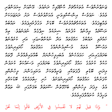
ޖަނަވާރުންވެސް އެތަކެއްޗަށް ކާންދޭމީހާ ދަނެއެވެ. އޭނާއަށް ކިޔަމަންތެރި
ވެއެވެ. ނަމަވެސް އިންސާނާމިވަނީ އެއަށްވުރެވެސް ދަށު ދަރަޖައަކަށް
ވެއްޓިފައެވެ. އެތަކެއްޗެއްވުރެވެސް ބޮޑަށް މަގުފުރެދިފައެވެ. ރައްބެއް
ރަސޫލެއް އީމާނެއް ކުފުރެއް ޝިރުކެއް ނިފާގެއް ނުދަނެތެވެ. ތިމާ
ހެއްދެވި ރައްބުގެ ޙައްޤުތައް އަދާ ނުކުރާތާނގައި، އަދި ކުށެއްނެތް
މައުސޫމް އެތައް މުސްލިމުންނެއްގެ ޙައްޤުތައް ހޯދައިދިނުމުގެ
ބަދަލުގައި،އަދި ހަމައެހެންމެ އެބައިމީހުންނަށް ބާއްވައިލެއްވުނު ފޮތައް
ޙުކުމް ކުރުމުގެ ޙައްޤު ހޯދައިދިނުމުގެ ބަދަލުގައި މަސައްކަތް ކުރަމުން
މިދަނީ ބޮޑެތި ފާފަތަކާއި ޖަރީމާތަކަށް އަރައިގަންނަ މީހުންނާއި
ކާފަރުންގެ ޙައްޤުތައް ހޯދައިދިނުމަށެވެ. ހުރި ހިތާމައެއްގެ ބޮޑުކަމާއި
އެވެ. މިފަދަ މީހުންނާއި ބެހޭގޮތުން ސޫރަތުލް ބަޤަރާގައި ﷲ ތަޢާލާ
ވަޙީފުޅު ކުރައްވާފައިވެއެވެ.
” وَإِذَا قِيلَ لَهُمْ لا تُفْسِدُوا فِي الأَرْضِ قَالُوا إِنَّمَا نَحْنُ