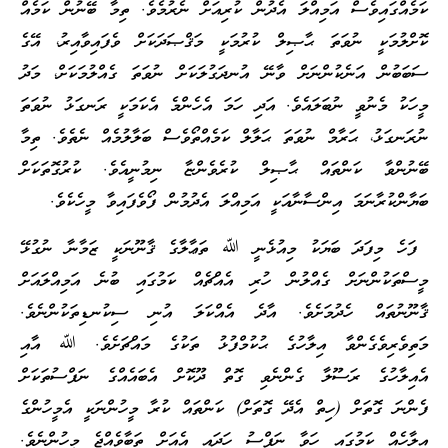
ކަމެއްގައިވެސް އަމިއްލަ އެދުން ކުރިއަށް ނެރުމެވެ. ތިމާ ބޭނުން ކަމެއް
ކޮށްލުމަކީ ނުވަތަ ޙާޞިލް ކުރުމަކީ މަޤްޞަދަކަށް ވެފައިވާއިރު، އޭގެ
ސަބަބުން އަނެކުންނަށް ވާނޭ އުނދަގުލަކަށް ނުވަތަ ގެއްލުމަކަށް، މަދު
މީހަކު މެނުވީ ނުބަލައެވެ. އަދި ހަމަ އެހެންމެ އެކަމަކީ ރަނގަޅު ނުވަތަ
ނުރަނގަޅު، ޙަރާމް ނުވަތަ ޙަލާލް ކަމެއްތޯވެސް ބަލާލުމެއް ނެތެވެ. ތިމާ
ބޭނުންވާ ކަންތައް ޙާޞިލް ކުރެވެންޏާ ނިމުނީއެވެ. ކުރުގޮތަކަށް
ބަޔާންކުރާނަމަ އިންސާނާއަކީ އަމިއްލަ އެދުމުން ފޯވެފައިވާ މީހެކެވެ.
ފަހެ މިފަދަ ބަޔަކު މިއުޅެނީ ﷲ ތަޢާލާގެ ޤާނޫނަކީ ޒަމާނާ ނުގުޅޭ
މީސްތަކުންނަށް ގެއްލުން ހުރި އެއްޗެއް ކަމުގައި ބުނެ އަމިއްލައަށް
ޤާނޫނުތައް ހެދުމަށެވެ. އާދެ އެއްކަލަ އުނި ސިކުނޑިތަކުންނެވެ.
މަތިވެރިވެގެންވާ އިލާހުގެ ޙުކުމްފުޅު ތަކުގެ މައްޗަށެވެ. ﷲ އާއި
އެއިލާހުގެ ރަސޫލާ ގެންނެވި ގޮތް ދޫކޮށް އެބައެއްގެ ނަފްސުތަކަށް
ފެންނަ ގޮތަށް (ހިތް އެދޭ ގޮތަށް) ކަންތައް ކުރާ މީހުންނަކީ އެމީހުންގެ
އިލާހެއް ކަމުގައި ހަވާ ނަފްސު ހަދައި އެއަށް ތަބާވެއްޖެ މީހުންނެވެ.