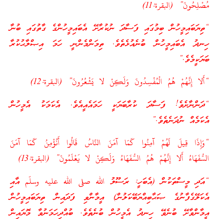
مُصْلِحُونَ” (البقرة:11)
“ތިޔަބައިމީހުން ބިމުގައި ފަސާދަ ނުކުރާށޭ އެބައިމީހުންގެ ގާތުގައި ބުނާ
ހިނދު އެބައިމީހުން ބުނެއުޅެތެވެ. ތިމަންމެންނީ ހަމަ އިޞްލާޙުކުރާ
ބަޔަކީމެވެ.”
“أَلا إِنَّهُمْ هُمُ الْمُفْسِدُونَ وَلَكِنْ لا يَشْعُرُونَ” (البقرة:12)
“ދަންނާށެވެ! ފަސާދަ ކުރާބަޔަކީ ހަމައެއީއެވެ. އެކަމަކު އެމީހުން
އެކަމެއް ނުދަނެތެވެ.”
“وَإِذَا قِيلَ لَهُمْ آمِنُوا كَمَا آمَنَ النَّاسُ قَالُوا أَنُؤْمِنُ كَمَا آمَنَ
السُّفَهَاءُ أَلا إِنَّهُمْ هُمُ السُّفَهَاءُ وَلَكِنْ لا يَعْلَمُونَ” (البقرة:13)
“އަދި މީސްތަކުން (އެބަހީ: ރަސޫލު الله صلى الله عليه وسلّم އާއި
އެކަލޭގެފާނުގެ ޞަޙާބިއްޔަބޭކަލުން) އީމާންވި ފަދައިން ތިޔަބައިމީހުން
އީމާންވާށޭ ބުނެވޭ ހިނދު އެމީހުން ބުނެތެވެ. ބުއްދިހަމަނުވާ މޮޔައިން