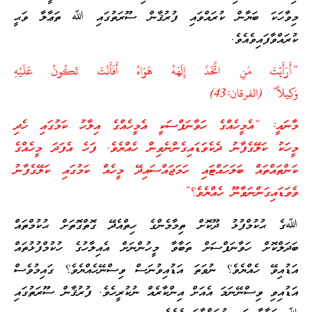
މިވާހަކަ ބަޔާން ކުރައްވައި ފުރުޤާން ސޫރަތުގައި ﷲ ތަޢާލާ ވަޙީ
ކުރައްވާފައިވެއެވެ.
“أَرَأَيْتَ مَنِ اتَّخَذَ إِلَهَهُ هَوَاهُ أَفَأَنْتَ تَكُونُ عَلَيْهِ
وَكِيلاً” (الفرقان:43)
މާނައީ: “އެމީހެއްގެ ހަވާނަފްސަކީ އެމީހެއްގެ އިލާހު ކަމުގައި ހެދި
މީހަކު ކަލޭގެފާނު ދެކެވަޑައިގެންނެވިން ހެއްޔެވެ. ފަހެ އެފަދަ މީހެއްގެ
ކަންތައްތައް ބަލަހައްޓައި ހަމަޖައްސައިދޭ މީހެއް ކަމުގައި ކަލޭގެފާނު
ވެވަޑައިގަންނަވާނޫ ހެއްޔެވެ؟”
ﷲގެ ޙުކުމްފުޅު ދޫކޮށް ތިމާމެންގެ ހިތްއެދޭ ގޮތްގޮތަށް ޙުކުމްތައް
ބަދަލްކޮށް ހަވާނަފްސަށް ތަބާވާ މީހުންނަށް އެއިލާހުގެ ހުކުމްފުޅުތައް
އަޑުއިވޭ ހެއްޔެވެ؟ ނުވަތަ އަޑުއިވުނަސް ވިސްނޭހެއްޔެވެ؟ ގައިމުވެސް
އަޑުއިވި ވިސްނޭނަމަ އެއަށް އިންކާރެއް ނުކުރީހެވެ. ފުރުޤާން ސޫރަތުގައި