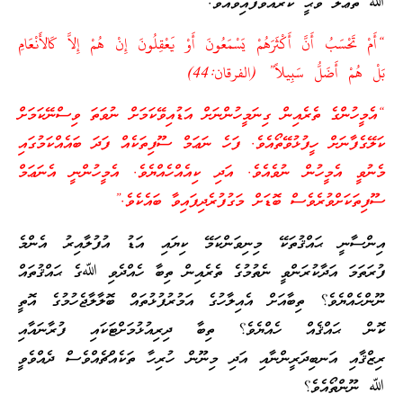
ﷲ ތަޢާލާ ވަޙީ ކުރައްވާފައިވެއެވެ.
“أَمْ تَحْسَبُ أَنَّ أَكْثَرَهُمْ يَسْمَعُونَ أَوْ يَعْقِلُونَ إِنْ هُمْ إِلاَّ كَالأَنْعَامِ
بَلْ هُمْ أَضَلُّ سَبِيلاً” (الفرقان:44)
“އެމީހުންގެ ތެރެއިން ގިނަމީހުންނަށް އަޑުއިވޭކަމަށް ނުވަތަ ވިސްނޭކަމަށް
ކަލޭގެފާނަށް ހީފުޅުވޭތޯއެވެ. ފަހެ ނަޢަމް ސޫފިތަކެއް ފަދަ ބައެއްކަމުގައި
މެނުވީ އެމީހުން ނުވެއެވެ. އަދި ކިއެއްހެއްޔެވެ. އެމީހުންނީ އެނަޢަމް
ސޫފިތަކަށްވުރެވެސް ބޮޑަށް މަގުފުރެދިފައިވާ ބައެކެވެ.”
އިންސާނީ ޙައްޤުތަކޭ މިނިވަންކަމޭ ކިޔައި އަޑު އުފުލާއިރު އެންމެ
ފުރަތަމަ އަދާކުރަންވީ ނެތުމުގެ ތެރެއިން ތިބާ ހެއްދެވި ﷲގެ ޙައްޤުތައް
ނޫންހެއްޔެވެ؟ ތިބާއަށް އެއިލާހުގެ އަމުރުފުޅުތައް ބޮލާލާޖެހުމުގެ އޮތީ
ކޮން ޙައްޤެއް ހެއްޔެވެ؟ ތިބާ ދިރިއުޅުމަށްޓަކައި ފުރާނައާއި
ރިޒްޤާއި އަނބިދަރީންނާއި އަދި މިނޫން ހުރިހާ ތަކެއްޗެއްވެސް ދެއްވެވީ
ﷲ ނޫންތޯއެވެ؟