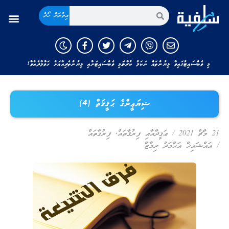
އިތުރަށް ހޯދާ
މި ވެބްސައިޓުގައިވާ ލިޔުންތައް ނަކަލު ކުރާނަމަ މި ވެބްސައިޓަށާއި ލިޔުންތެރިއާއަށް ހަވާލާދެއްވާ!
ޝިޔަޢީންގެ ޙަޤީޤަތް (4)
21 މާޗް 2021
/
ޢަޤީދާއާއި ފިރުޤާތައް
,
ފިރުޤާތައް
/
އައްޝައިޚް އަޙްމަދު ރިމާޒް