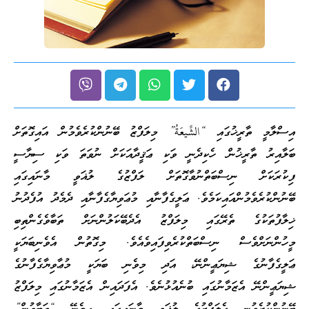
އިސްލާމީ ތާރީޚުގައި “الشِّيعَةُ” މިލަފްޒު ބޭނުންކުރެވެމުން އައިގޮތަށް
ބަލާއިރު ތާރީޚުން ހެކިދެނީ ވަކި ޢަޤީދާއަކަށް ނުވަތަ ވަކި ސިޔާސީ
ފިކުރަކަށް ނިސްބަތްނުވާގޮތަށް ލަފްޒުގެ ލުޣަވީ މާނައިގައި
ބޭނުންކުރެވެމުންއައިކަމެވެ. ޢަލީގެފާނާއި މުޢަވިޔާގެފާނާއި ދެމެދު އުފެދުނު
ޚިލާފުތަކުގެ ތެރޭގައި މިލަފްޒު އެދެބޭކަލުންނަށް ތަބާވެގެންތިބި
މީހުންނަށްވެސް ނިސްބަތްކުރެވިފައިވެއެވެ. މިގޮތުން އެވެނިބަޔަކީ
ޢަލީގެފާނުގެ ޝިޔަޢީންނޭ، އަދި މިވެނި ބަޔަކީ މުޢާވިޔާގެފާނުގެ
ޝިޔަޢީންނޭ އެޒަމާނުގައި ބުނެއުޅުނެވެ. އެފަދައިން އެޒަމާނުގައި މިލަފްޒު