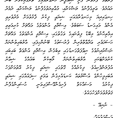
ފުރަތަމަ ފާޅުވާން ފެށީ ޞިއްފީން ހަނގުރާމައިގެ ތެރޭގައިކަމަށް ބުނާ
ރައުޔެވެ. ޢަލީގެފާނުގެ ލަޝްކަރާއި، މުޢާވިޔަތުގެފާނުގެ ލަޝްކަރާއި ދެމެދު
ހިނގައިދިޔަ މިހަނގުރާމައަކީ، ޝިޔަޢީ ފިކުރު ފާޅުވުމަށް މެދުވެރިވި
އެންމެ މައިގަނޑު ސަބަބެވެ. އިސްލާމީ އުންމަތުގެ މައްޗަށް ކުރިމަތިވި
އިމްތިޙާނުގެ މިބޮޑު ފިތުނައިގެ ވަގުތުގައި، އިސްލާމީ އުންމަތުގެ މައްޗަށް
ޙަސަދަވެރި ޢަދާވާތްތެރިން ފުރުސަތުގެ ބޭނުންހިފައި، އާލުބައިތުންނަށް
ނަސްރުދިނުމުގެ ނިވާފަތްގަނޑުގައި ތިބެގެން، އިސްލާމީ އުންމަތް ބައިބައި
ކުރުމަށްޓަކައި އާލުބައިތުންނަށް ލޯބިކުރާ ބައެއްގެ ޝިޢާރު
އުފުލަންފެށިއެވެ. ފިކުރެއްގެ ގޮތުގައި ޝިޔަޢީ ފިކުރު އޮތުމަށްފަހު
އެބައިމީހުންގެ އުސޫލުތައް ކަނޑައެޅިގެން ޢަމަލީ ސިފައެއްގައި ޝިޔަޢީ
ފިކުރުގެ މަސައްކަތް ފެށިގެންގޮސްފައިވަނީ ޙުސައިންގެފާނު
ޤަތުލުވުމަށްފަހުގައެވެ.
– ނުނިމޭ –
މަޞްދަރުތައް: