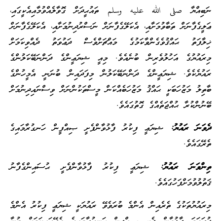
ނަބިއްޔާ صلى الله عليه وسلم ތައުޙީދަށް ގޮވާލެއްވުމާއިއެކީގައި،
ޢަލީގެފާނަށް ތަބާވުމަށާއި، އެކަލޭގެފާނަށް ނަސްރުދިނުމަށާއި، އެކަލޭގެފާނަށް
ޚިލާފަތު ޙައްޤުވެގެންވާކަމުގެ މައްޗަށްވެސް ދަޢުވަތު ދެއްވިކަމަށް
މިރައުޔުގެ އަހުލުވެރިން ބުނެއެވެ. މިއީ ޝިޔަޢީންގެ ދަންނަބޭކަލުންގެ
ރައުޔެކެވެ. ޝިޔަޢީންގެ ދަންނަބޭކަލުން މިފަދައިން ބުނަނީ އެމީހުންގެ
ބާތިލު މަޒުހަބަކީ ޙައްޤު މަޒުހަބެއްކަން މީސްތަކުންނަށް ވިސްނައިދިނުމަށް
ބޭނުންކުރާ ޙުއްޖަތެއްގެ ގޮތުގައެވެ.
ދެވަނަ ރައުޔު:
ޝިޔަޢީ ފިކުރު ފާޅުވާންފެށީ ޞިއްފީން ހަނގުރާމައިގެ
ތެރޭގައެވެ.
ތިންވަނަ ރައުޔު:
ޝިޔަޢީ ފިކުރު ފާޅުވާންފެށީ ޙުސައިންގެފާނު
ޤަތުލުވުމަށްފަހުގައެވެ.
މިރައުޔުތަކުގެ ތެރެއިން އެންމެ ބުރަވެވޭ ރައުޔަކީ ޝިޔަޢީ ފިކުރު އެންމެ