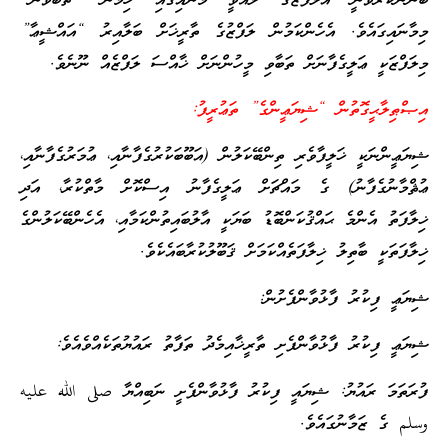
ބޭނުންކުރެވުނީ އެލަފްޒުގެ ލުޣަވީ މާނައިގައި ހިމެނޭ “ތަބާވުން”
މިމާނައިގައެވެ. އެހެންކަމުން ލަފްޒުގެ ތާރީޚަށް ބަލާއިރު “އައްޝީޢާ”
މިލަފްޒަކީ ޢަލީގެފާނަށް ތަބާވި މީހުންނަށް ޚާއްސަ ލަފްޒެއް ނޫނެވެ.
އިޞްޠިލާޙީގޮތުން “ޝިޔަޢީންގެ” ތަޢުރީފު:
ޝިޔަޢީންނަކީ ޚަލީފާވެރި ތިންބޭކަލުން (އަބޫބަކުރުގެފާނާއި، ޢުމަރުގެފާނާއި،
ޢުޘްމާނުގެފާނު) ގެ މައްޗަށް ޢަލީގެފާނު އިސްކޮށް މާތްކުރާ، އަދި
ޚިލާފަތު އެންމެ ޙައްޤުކަންބޮޑު ބަޔަކީ އާލުބައިތުންކަމާއި، އެހެންބޭކަލުންގެ
ޚިލާފަތަކީ ބާތިލު ޚިލާފަތެއްކަމަށް ޤަބޫލުކުރާބައެކެވެ.
ޝިޔަޢީ ފިކުރު ފާޅުވާންފެށުން:
ޝިޔަޢީ ފިކުރު ފާޅުވާންފެށި ތާރީޚާއިމެދު ތަފާތު ރައުޔުތަކެއްވެއެވެ:
ފުރަތަމަ ރައުޔު: ޝިޔައީ ފިކުރު ފާޅުވާންފެށީ ނަބިއްޔާ صلى الله عليه
وسلم ގެ ޒަމާނުގައެވެ.