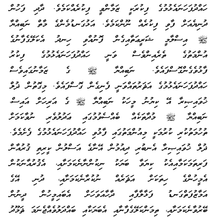
ހައްދުފަހަނައެޅުމުގެ ފިކުރަކީ ޒަމާންވީ ފިކުރެއްކަމެވެ. ދާދި ފަހުން
ދުނިޔެއަށް ފާވި ފިކުރެއް ނޫންކަމެވެ. އަޅުގަނޑުމެންގެ މާތް ނަބިއްޔާ
ﷺ އިސްލާމީ ޝަރީޢަތާއިގެން ފޮނުއްވި ހިނދު އެކަލޭގެފާނުގެ
އުންމަތުގެ ތެރެއިންވެސް ވަނީ ހައްދުފަހަނައެޅުމުގެ ފިކުރު
ފާޅުވެގެންގޮސްފައެވެ. ނަބިއްޔާ ﷺ ގެ ޒަމާނުގައިވެސް
ހައްދުފަހަނައެޅުމުގެ އަޘަރުތައްވަނީ ފެނިގެން ގޮސްފައެވެ. މިގޮތުން ޛުލް
ޚުވައިޞިރާ އޭ ކިޔުނު މީހަކު ނަބިއްޔާ ﷺ ގެ އަރިހަށް އައިސް،
ނަބިއްޔާ ﷺ މުދާތަކެއް ބެއްސެވުމުގައި ޢަދުލުވެރި ނުވާކަމަށް
ތުހުމަތުކުރި ކުރުމަކީ މިއުންމަތުގައި ފާޅުވި ހައްދުފަހަނައެޅުމުގެ ފެށެމެވެ.
ޛުލް ޚުވައިޞިރާ އެނބުރި ދިއުމުން އޭނާގެ އަސްލުން ކީރިތި ޤުރުއާން
ފަރިތަމަކަމާއިއެކު ކިޔަވާ ބަޔަކު ނިކުންނާނެކަމަށާއި، އެޤުރުއާނަކުން
އެމީހުންގެ ހިތަކަށް އަޘަރެއް ނުކުރާނެކަމަށާއި، ދުނި އޭގެ
އަމާޒުފަތްގަނޑު ފަޅާލާފާއި ދާހާއަވަހަށް އެބައިމީހުން ދީނުން
ބޭރުވާނެކަމަށާއި، ތިމަންކަލޭގެފާނާއި އެބަޔަކާއި ބައްދަލުވެއްޖެނަމަ ޘަމޫދު