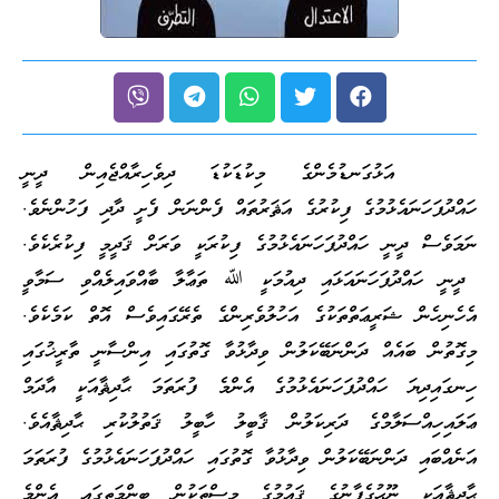
އަޅުގަނޑުމެންގެ މިކުޑަކުޑަ ދިވެހިރާއްޖެއިން ދީނީ
ހައްދުފަހަނައެޅުމުގެ ފިކުރުގެ އަޘަރުތައް ފެންނަން ފެށީ ދާދި ފަހުންނެވެ.
ނަމަވެސް ދީނީ ހައްދުފަހަނައެޅުމުގެ ފިކުރަކީ ވަރަށް ޤަދީމީ ފިކުރެކެވެ.
ދީނީ ހައްދުފަހަނައަޅައި ދިއުމަކީ ﷲ ތަޢާލާ ބާއްވައިލެއްވި ސަމާވީ
އެހެނިހެން ޝަރީޢަތްތަކުގެ އަހުލުވެރިންގެ ތެރޭގައިވެސް އޮތް ކަމެކެވެ.
މިގޮތުން ބައެއް ދަންނަބޭކަލުން ވިދާޅުވާ ގޮތުގައި އިންސާނީ ތާރީޚުގައި
ހިނގައިދިޔަ ހައްދުފަހަނައެޅުމުގެ އެންމެ ފުރަތަމަ ޙާދިޘާއަކީ އާދަމް
ޢަލައިހިއްސަލާމްގެ ދަރިކަލުން ޤާބީލު ހާބީލު ޤަތުލުކުރި ޙާދިޘާއެވެ.
އަނެއްބައި ދަންނަބޭކަލުން ވިދާޅުވާ ގޮތުގައި ހައްދުފަހަނައެޅުމުގެ ފުރަތަމަ
ޙާދިޘާއަކީ ނޫޙުގެފާނުގެ ޤައުމުގެ މީސްތަކުން ބިންމަތީގައި އެންމެ