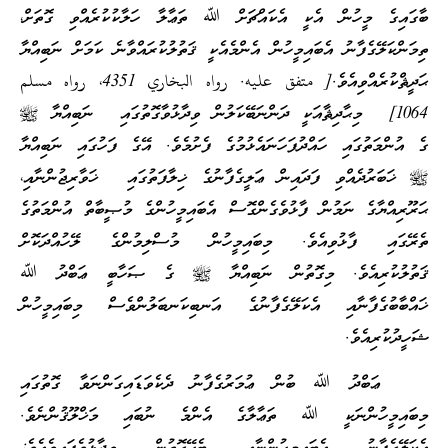
ބާގައިގެ މީހުން އެކީ އެކައްޗަށް ﷲ ތަޢާލާ ހަލާކުކުރެއްވި ގޮތަށް،
ތިމަންކަލޭގެފާނު އެބައިމީހުން އެންމެއެކީ ޤަތުލުކުރައްވާނެ ކަމަށް ނަބިއްޔާ
ޙަދީޘްކުރެއްވިއެވެ.[ متفق عليه. رواه البخاري 4351، رواه مسلم
1064] މިޙާދިޘާއަކީ ދަންނަބޭކަލުން ވިދާޅުވާގޮތުގައި ނަބިއްޔާ ﷺ
ގެ އުންމަތުގައި ހައްދުފަހަނައެޅުމުގެ ފެށުމެވެ. އޭގެ ފަހުގައި ނަބިއްޔާ
ﷺ ޚަބަރުދެއްވި ފަދައިން ޢަލީގެފާނުގެ ޚިލާފަތުގައި ޚަވާރިޖުންނާއި،
ޙަރޫރިއްޔާގެ ނަމުން ފާޅުވެގެންގޮސް އެބައިމީހުންގެ މުޞީބާތް އުންމަތުގެ
ތެރޭގައި ފާޅުވިއެވެ. މިބައިމީހުން މުސްލިމުންގެ ލޭހުއްދަކޮށް
ޤަތުލުކުރިއެވެ. މިގޮތުން ނަބިއްޔާ ﷺ ގެ ޞަހާބީ ޢަބްދު ﷲ
ޚައްބާބުގެފާނާއި އެކަލޭގެފާނުގެ އަނބިކަނބަލުންވެސް މިބައިމީހުން
ޝަހީދުކުރިއެވެ.
ޢަބްދު ﷲ ބުން ޢުމަރުގެފާނު ދެކެވަޑައިގަންނަވާ ގޮތުގައި
މިބައިމީހުންނަކީ ﷲ ތަޢާލާގެ އެންމެ ނުބައި މަޚްލޫޤުންނެވެ.