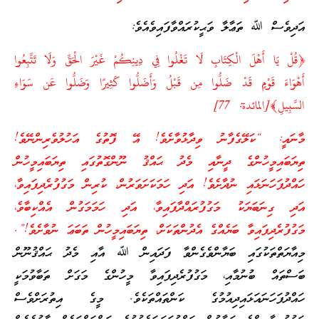
އަދިވެސް ﷲ ތަޢާލާ ވަޙީކުރައްވާފައިވެއެވެ:
﴿قُلْ يَا أَهْلَ الْكِتَابِ لَا تَغْلُوا فِي دِينِكُمْ غَيْرَ الْحَقِّ وَلَا تَتَّبِعُوا
أَهْوَاءَ قَوْمٍ قَدْ ضَلُّوا مِن قَبْلُ وَأَضَلُّوا كَثِيرًا وَضَلُّوا عَن سَوَاءِ
السَّبِيلِ﴾[المائدة: 77]
މާނައީ: “ކަލޭގެފާނު ވިދާޅުވާށެވެ! އޭ ފޮތުގެ އަހުލުވެރިންނޭވެ!
ތިޔަބައިމީހުންގެ ދީނާއި މެދު ޙައްޤު ނޫންގޮތުގައި ތިޔަބައިމީހުން
ހައްދުފަހަނަޅައި ނުދާށެވެ! އަދި ހަމަކަށަވަރުން، ކުރިން މަގުފުރެދިފައިވާ،
އަދި ގިނަބަޔަކު މަގުފުރައްދާފައިވާ، އަދި ހަމަމަގުން އެއްކިބާވެ،
މަގުފުރެދިފައިވާ ބަޔެއްގެ އެދުންތަކަށް، ތިޔަބައިމީހުން ތަބަޢަ ނުވާށެވެ!”.
މިއާޔަތްތަކުގައި ބަޔާންވެގެންވާ ފަދައިން ﷲ އާއި މެދު ޙައްޤުނޫން
ބަސްތައް ބުނުމާއި، މަގުފުރެދިފައިވާ މީހުންގެ މަގަށް ތަބާވުމަކީ
ހައްދުފަހަނައަޅައިދިއުމުގެ ކަންތައްތަކެވެ. މީގެ އިތުރަށްވެސް