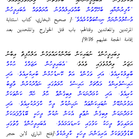
އެކަލޭގެފާނު އެބައިމީހުންނާއި ބެހޭގޮތުން ވިދާޅުވެފައިވެއެވެ:
“ކާފިރުންނާއި ބެހޭގޮތުން ބާއްވައިލެއްވުނު އާޔަތްތައް އެބައިމީހުން
މުސްލުމުންނަށް ނިސްބަތްކުރެއެވެ”.
[ صحيح البخاري، كتاب استتابة
المرتدين والمعاندين وقتالهم، باب قتل الخوارج والملحدين بعد
إقامة الحجة عليهم 9/16]
މިބައިމީހުންގެ ނުބައިކަން ބަޔާންކުރައްވަމުން އަލްޙާފިޡް އިބްނު
ޙަޖަރު ވިދާޅުވެފައި ވެއެވެ:
“އެބައިމީހުން ރަޖަމްގެ ޙުކުމް
ބާޠިލުކުރިއެވެ. އަދި ވަގުންގެ އަތް ކޮނޑުހުޅުން ބުރިކުރިއެވެ. އަދި
ޙައިޟުވެރިންގެ މައްޗަށް ޙައިޟުގެ ޙާލަތުގައި ނަމާދުކުރުން ވާޖިބު
ކުރިއެވެ. އަދި ކުޅަދާނަކަން ލިބިގެންވާ ޙާލު ހެޔޮ ކަންތަކަށް
އަމުރުނުކޮށް ނުބައިކަންތައް ނަހީނުކުރާ މީހާ ކާފަރުކުރިއެވެ. އަދި
ކުޅަދާނަކަން ލިބިގެން ނުވާތީ އެކަން ނުކުރާ މީހަކީ ބޮޑުފާފައަކަށް
އަރައިގަތް މީހަކު ކަމުގައި ކަނޑައަޅައެވެ. އެބައިމީހުންގެ ގާތުގައި
ބޮޑުފާފަތަކަށް އަރިގަންނަ މީހަކީ ކާފިރެކެވެ.
[فتح الباري لابن حجر