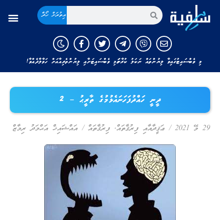
އިތުރަށް ހޯދާ
މި ވެބްސައިޓުގައިވާ ލިޔުންތައް ނަކަލު ކުރާނަމަ މި ވެބްސައިޓަށާއި ލިޔުންތެރިއާއަށް ހަވާލާދެއްވާ!
ދީނީ ހައްދުފަހަނައެޅުމުގެ ތާރީޙު – 2
29 މޭ 2021
/
ޢަޤީދާއާއި ފިރުޤާތައް
,
ފިރުޤާތައް
/
އައްޝައިޚް އަޙްމަދު ރިމާޒް