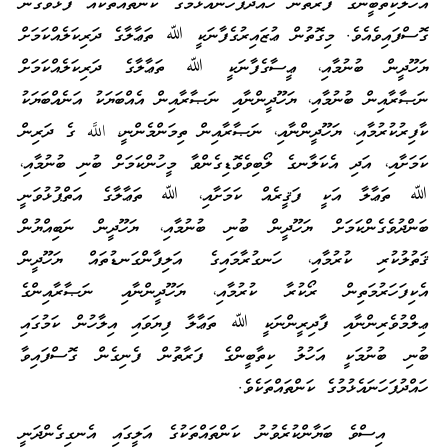
އަހުލުކިތާބީންގެ ފަރާތުން ހައްދުފަހަނައެޅުމުގެ ކަންތައްތަކެއް ފާޅުވެގެން
ގޮސްފައިވެއެވެ. މިގޮތުން ޢުޒައިރުގެފާނަކީ ﷲ ތަޢާލާގެ ދަރިކަލެއްކަމަށް
ޔަހޫދީން ބުނުމާއި، ޢީސާގެފާނަކީ ﷲ ތަޢާލާގެ ދަރިކަލެއްކަމަށް
ނަޞާރާއިން ބުނުމާއި، ޔަހޫދީންނާއި ނަޞާރާއިން އެއްބަޔަކު އަނެއްބަޔަކު
ކާފިރުކުރުމާއި، ޔަހޫދީންނާއި، ނަޞާރާއިން ތިމަންމެންނީ، اللَّه ގެ ދަރިން
ކަމަށާއި، އަދި އެކަލާނގެ ލޯބިވެވޮޑިގެންވާ މީހުންކަމަށް ބުނި ބުނުމާއި،
ﷲ ތަޢާލާ އަކީ ފަޤީރެއް ކަމަށާއި، ﷲ ތަޢާލާގެ އަތްޕުޅުވަނީ
ބަންދުވެގެންކަމަށް ޔަހޫދީން ބުނި ބުނުމާއި، ޔަހޫދީން ނަބިއްޔުން
ޤަތުލުކުރި ކުރުމާއި، ހަނގުރާމައިގެ އަލިފާންގަނޑުތައް ޔަހޫދީން
އެކިފަހަރުމަތިން ރޯކުރާ ކުރުމާއި، ޔަހޫދީންނާއި ނަޞާރާއިންގެ
ޢިލްމުވެރިންނާއި ފާދިރީންނަކީ ﷲ ތަޢާލާ ފިޔަވައި އިލާހުން ކަމުގައި
ބުނި ބުނުމަކީ އަހުލު ކިތާބީންގެ ފަރާތުން ފެނިގެން ގޮސްފައިވާ
ހައްދުފަހަނައެޅުމުގެ ކަންތައްތަކެވެ.
އިސްވެ ބަޔާންކުރެވުނު ކަންތައްތަކުގެ އަލީގައި އެނގިގެންދަނީ