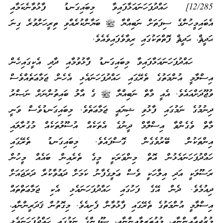
12/285] ހައްދުފަހަނައަޅާފައިވާ މިބައިގަނޑު ފާޅުވާނެކަމާއި
އެބައިމީހުންގެ ސިފަތަށް ނަބިއްޔާ ﷺ ބަޔާންކުރެއްވި ތިރީހަށްވުރެ ގިނަ
ޙަދީޘް، ޙަދީޘް ފޮތްތަކުގައި ރިވާވެފައިވެއެވެ.
ހައްދުފަހަނައަޅާފައިވާ މިބައިގަނޑު ފާޅުވުމާއި ދާދި އެކީގައިހެން
އިސްލާމީ އުންމަތުގެ ތެރޭގައި ހައްދުފަހަނައެޅި އެހެން ޖަމާޢަތެއްވެސް
ވުޖޫދަށްއައެވެ. އެއީ މާތް ނަބިއްޔާ ﷺ ގެ އާލު ބައިތުންނަށް ނަޞްރު
ދިނުމުގެ ނަމުގައި ފާޅުވި ޝިޔަޢީ ޖަމާޢަތެވެ. މިބައިގަނޑުވެސް ވަނީ
މާތް ވެގެންވާ އިސްލާމް ދީނުގެ އެތަކެއް އުސޫލުތަކެއް މުގުރާލައި
އިންތަކުން ބޭރުވެގެން ގޮސްފައެވެ. މިބައިގަނޑު ތެރޭގައި
ހައްދުފަހަނައެޅުން އޮތް މިންވަރަކީ މީގެ ތެރެއިން ބައެއް މީހުން
ރަސޫލަކީ އަދި އިލާހަކީ ވެސް ޢަލީގެފާނު ކަމަށް ދަޢުވާކުރާ ދަރަޖައަށް
ދިއުމެވެ. ދެން އޭގެ ފަހުގައި ހައްދުފަހަނައެޅި އެކި ޖަމާޢަތްތައް
އިސްލާމީ އުންމަތުގެ ތެރޭގައި ފާޅުވާން ފެށިއެވެ. މިގޮތުން ޤަދަރީންނާއި،
މުރުޖިޢާއިންނާއި، މުޢުތަޒިލާއިންނާއި، ޞޫފީންގެ ނަމުގައި ހައްދުފަހަނައެޅި