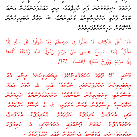
ފުރަތަމަ ޝިރުކުކުރަން ފެށި ޙާދިޘާއެވެ. ދީނީ ހައްދުފަހަނައެޅުން އެންމެ
ބޮޑަށް ފާޅުވީ އަހުލުކިތާބީންގެ ތެރެއިންނެވެ. ﷲ ތަޢާލާ އެބައިމީހުންނާ
ބެހޭގޮތުން ވަޙީކުރައްވާފައިވެއެވެ:
﴿يَا أَهْلَ الْكِتَابِ لَا تَغْلُوا فِي دِينِكُمْ وَلَا تَقُولُوا عَلَى اللَّهِ إِلَّا
الْحَقَّ ۚ إِنَّمَا الْمَسِيحُ عِيسَى ابْنُ مَرْيَمَ رَسُولُ اللَّهِ وَكَلِمَتُهُ أَلْقَاهَا
إِلَىٰ مَرْيَمَ وَرُوحٌ مِّنْهُ﴾ [النساء: 171]
މާނައީ: “އޭ ފޮތުގެ އަހުލުވެރިންނޭވެ! ތިޔަބައިމީހުންގެ ދީނާއި މެދު
ތިޔަބައިމީހުން ހައްދުފަހަނަޅައި ނުދާށެވެ! އަދި، اللَّه އާމެދު ޙައްޤު
ބަސްމެނުވީ، ތިޔަބައިމީހުން ނުބުނާށެވެ! މަރްޔަމްގެފާނުންގެ ދަރިކަލުން
އަލްމަސީޙު ޢީސާގެފާނު ވާކަން ކަށަވަރީ، اللَّه ގެ ރަސޫލާ ކަމުގައެވެ.
އަދި، އެކަލާނގެ ކަލިމަފުޅު ކަމުގައެވެ. އެކަލިމަފުޅު އެކަލާނގެ،
މަރްޔަމްގެފާނާ ހަމަޔަށް ފޮނުއްވައި އެކަމަނާގައި، އެ ކަލިމަފުޅު
ލެއްވިއެވެ. އަދި، އެކަލާނގެ ޙަޟްރަތުން ލެއްވި ރޫޙުފުޅެކެވެ”.