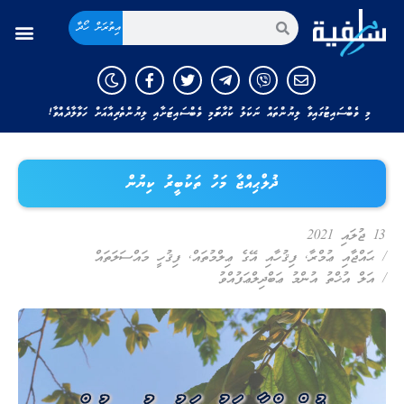
އިތުރަށް ހޯދާ
މި ވެބްސައިޓުގައިވާ ލިޔުންތައް ނަކަލު ކުރާނަމަ މި ވެބްސައިޓަށާއި ލިޔުންތެރިއާއަށް ހަވާލާދެއްވާ!
ޛުލްޙިއްޖާ މަހު ތަކުބީރު ކިޔުން
13 ޖުލައި 2021
/
ޙައްޖާއި ޢުމްރާ
,
ފިޤުހާއި އޭގެ ޢިލްމުތައް
,
ފިޤުހީ މައްސަލަތައް
/
އަލް އުޚްތު އުންމު ޢަބްދިލްޢަފުއްވު