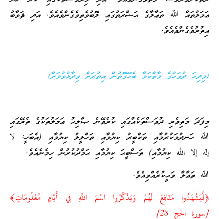
ޢަމަލުތައް ﷲ ތަޢާލާގެ ޙަޟްރަތުގައި ލޮބުވެތިވެގެންވެއެވެ. އަދި ޘަވާބު
އިތުރުވެގެންވެއެވެ.
(މިދިހަ ދުވަހުގެ މާތްކަމާ ބެހޭގޮތުން އިތުރަށް ވިދާޅުވުމަށް)
މިފަދަ މަތިވެރި ދުވަސްތަކެއްގައި ކުރެވޭނެ ޞާލިޙު ޢަމަލުތަކުގެ ތެރޭގައި
ﷲ ހަނދުމަކުރުމާއި ތަކްބީރު ކިޔުމާއި ތަހްލީލު ކިޔުމާއި (އެބަހީ: لا
إله إلا الله ކިޔުމާއި) ތަސްބީޙަ ކިޔުމާއި ޙަމްދުކުރުން ހިމެނެއެވެ.
ﷲ ތަޢާލާ ވަޙީކުރެއްވިއެވެ.
‎﴿لِّيَشْهَدُوا مَنَافِعَ لَهُمْ وَيَذْكُرُوا اسْمَ اللَّهِ فِي أَيَّامٍ مَّعْلُومَاتٍ﴾
[سورة الحج 28]