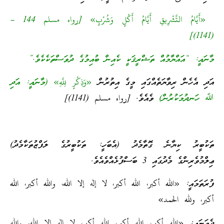
‎ «أَيَّامُ التَّشْرِيقِ أَيَّامُ أَكْلٍ وَشُرْبٍ» [رواه مسلم 144 –
(1141)]
މާނައީ: “އައްޔާމުއް ތަޝްރީޤަކީ ކެއިން ބުއިމުގެ ދުވަސްތަކެކެވެ.”
އަދި އެހެން ރިވާޔަތެއްގައި މީގެ އިތުރުން
«وَذِكْرٍ لِلَّهِ» (މާނައީ: އަދި
ﷲ ހަނދުމަކުރުން)
ވެއެވެ. [رواه مسلم (1141)]
ތަކުބީރު ކިޔާނެ ގޮތާމެދު (އެބަހީ: ތަކުބީރުގެ ލަފްޒުތަކާމެދު)
ޢިލްމުވެރިންގެ މެދުގައި 3 ބަސްފުޅެއްވެއެވެ.
ފުރަތަމައީ: «الله أكبر، الله أكبر، لا إله إلا الله، والله أكبر، الله
أكبر، ولله الحمد»
ދެވަނައީ: «الله أكبر، الله أكبر، الله أكبر، لا إله إلا الله، والله