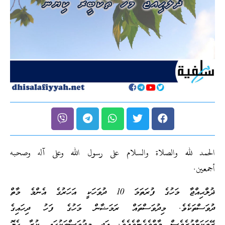
الحمد لله والصلاة والسلام على رسول الله وعلى آله وصحبه
أجمعين.
ޛުލްޙިއްޖާ މަހުގެ ފުރަތަމަ 10 ދުވަހަކީ އަހަރުގެ އެންމެ މާތް
ދުވަސްތަކެވެ. މިދުވަސްތައް ރަމަޟާން މަހުގެ ފަހު ދިހައިގެ
ރޭތަކަށްވުރެވެސް މާތްވެގެންވެއެވެ. އަދި މިދުވަސްތަކުގައި ކުރާ ހެޔޮ