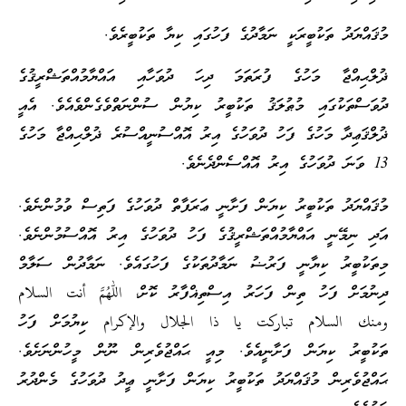
މުޤައްޔަދު ތަކުބީރަކީ ނަމާދުގެ ފަހުގައި ކިޔާ ތަކުބީރެވެ.
ޛުލްޙިއްޖާ މަހުގެ ފުރަތަމަ ދިހަ ދުވަހާއި އައްޔާމުއްތަޝްރީޤުގެ
ދުވަސްތަކުގައި މުޠުލަޤު ތަކުބީރު ކިޔުން ސުންނަތްވެގެންވެއެވެ. އެއީ
ޛުލްޤަޢިދާ މަހުގެ ފަހު ދުވަހުގެ އިރު އޮއްސުނީއްސުރެ ޛުލްޙިއްޖާ މަހުގެ
13 ވަނަ ދުވަހުގެ އިރު އޮއްސެންދެނެވެ.
މުޤައްޔަދު ތަކުބީރު ކިޔަން ފަށާނީ ޢަރަފާތް ދުވަހުގެ ފަތިސް ވުމުންނެވެ.
އަދި ނިމޭނީ އައްޔާމުއްތަޝްރީޤުގެ ފަހު ދުވަހުގެ އިރު އޮއްސުމުންނެވެ.
މިތަކުބީރު ކިޔާނީ ފަރުޟު ނަމާދުތަކުގެ ފަހުގައެވެ. ނަމާދުން ސަލާމް
ދިނުމަށް ފަހު ތިން ފަހަރު އިސްތިޣްފާރު ކޮށް، اللهم أنت السلام
ومنك السلام تباركت يا ذا الجلال والإكرام ކިޔުމަށް ފަހު
ތަކުބީރު ކިޔަން ފަށާނީއެވެ. މިއީ ޙައްޖުވެރިން ނޫން މީހުންނަށެވެ.
ޙައްޖުވެރިން މުޤައްޔަދު ތަކުބީރު ކިޔަން ފަށާނީ ޢީދު ދުވަހުގެ މެންދުރު