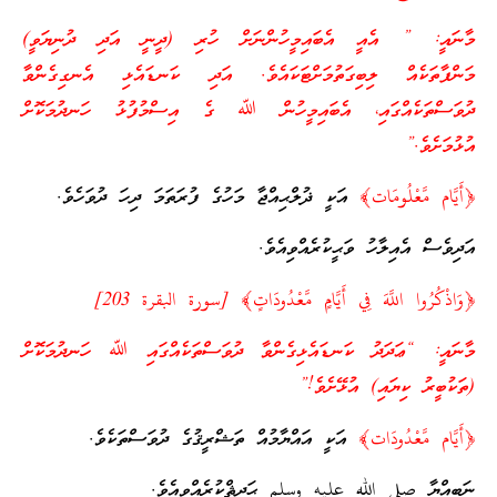
މާނައީ: ” އެއީ އެބައިމީހުންނަށް ހުރި (ދީނީ އަދި ދުނިޔަވީ)
މަންފާތަކެއް ލިބިގަތުމަށްޓަކައެވެ. އަދި ކަނޑައެޅި އެނގިގެންވާ
ދުވަސްތަކެއްގައި، އެބައިމީހުން ﷲ ގެ އިސްމުފުޅު ހަނދުމަކޮށް
އުޅުމަށެވެ.”
އަކީ ޛުލްޙިއްޖާ މަހުގެ ފުރަތަމަ ދިހަ ދުވަހެވެ.
އަދިވެސް އެއިލާހު ވަޙީކުރެއްވިއެވެ.
މާނައީ: “ޢަދަދު ކަނޑައެޅިގެންވާ ދުވަސްތަކެއްގައި ﷲ ހަނދުމަކޮށް
(ތަކުބީރު ކިޔައި) އުޅޭށެވެ!”
އަކީ އައްޔާމުއް ތަޝްރީޤުގެ ދުވަސްތަކެވެ.
ނަބިއްޔާ صلى الله عليه وسلم ޙަދީޘްކުރެއްވިއެވެ.