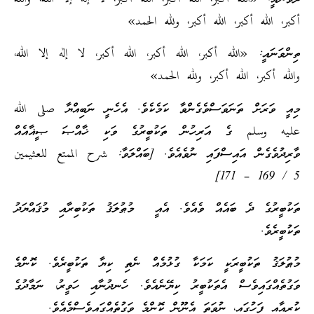
أكبر، الله أكبر، الله أكبر، ولله الحمد»
ތިންވަނައީ: «الله أكبر، الله أكبر، الله أكبر، لا إله إلا الله،
والله أكبر، الله أكبر، ولله الحمد»
މިއީ ވަރަށް ތަނަވަސްވެގެންވާ ކަމެކެވެ. އެހެނީ ނަބިއްޔާ صلى الله
عليه وسلم ގެ އަރިހުން ތަކުބީރުގެ ވަކި ޚާއްޞަ ޞީޣާއެއް
ވާރިދުވެގެން އައިސްފައި ނުވެއެވެ. [ބައްލަވާ: شرح الممتع للعثيمين
5 / 169 – 171]
ތަކުބީރުގެ ދެ ބައެއް ވެއެވެ. އެއީ މުޠުލަޤު ތަކުބިރާއި މުޤައްޔަދު
ތަކުބީރެވެ.
މުޠުލަޤު ތަކުބީރަކީ ކަމަކާ ގުޅުމެއް ނެތި ކިޔާ ތަކުބީރެވެ. ކޮންމެ
ވަގުތެއްގައިވެސް އެތަކުބީރު ކިޔޭނެއެވެ. ހެނދުނާއި ހަވީރު، ނަމާދުގެ
ކުރިއާއި ފަހުގައި، ނުވަތަ އެނޫން ކޮންމެ ވަގުތެއްގައިވެސްމެއެވެ.