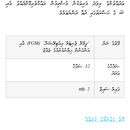
ޢަދުއްވުންގެ މިފަދަ މަޅިތަކުން މުސްލިމުން ރައްކާތެރިކޮށްދެއްވު އެދި
ﷲ ގެ ޙަޟްރަތުގައި ދުޢާ ދަންނަވަމެވެ.
ފޮތުގެ ނަން
“ފީމޭލް ޖެނިޓަލް މިއުޓިލޭޝަން” (FGM) އާއި
އަންހެނުން ޚިތާނުކުރުމުގެ ތަފާތު
ޞަފްޙާގެ
32 ޞަފްޙާ
ޢަދަދު
ފައިލް ސައިޒް
2 mb
ފޮތް ޑައުންލޯޑު ކުރައްވާ