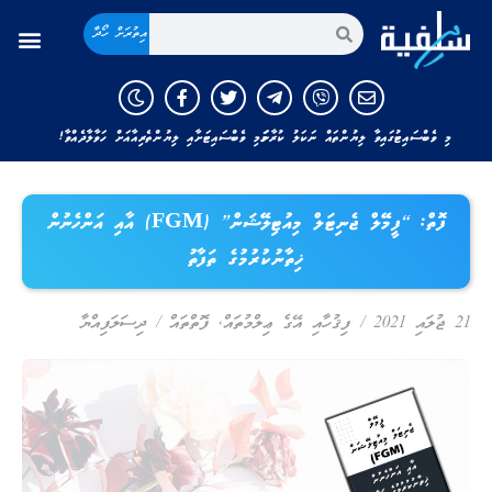
އިތުރަށް ހޯދާ
މި ވެބްސައިޓުގައިވާ ލިޔުންތައް ނަކަލު ކުރާނަމަ މި ވެބްސައިޓަށާއި ލިޔުންތެރިއާއަށް ހަވާލާދެއްވާ!
ފޮތް: “ފީމޭލް ޖެނިޓަލް މިއުޓިލޭޝަން” (FGM) އާއި އަންހެނުން
ޚިތާނުކުރުމުގެ ތަފާތު
21 ޖުލައި 2021
/
ފިޤުހާއި އޭގެ ޢިލްމުތައް
,
ފޮތްތައް
/
ދިސަލަފިއްޔާ