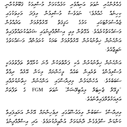
ގެއްލުންހުރި ނުވަތަ އަނިޔާވެރި ކަމެއްކަމަށް މުސްލިމަކު ޤަބޫލުކުރާނީ
ކިހިނެއް ހެއްޔެވެ؟ ނަމަވެސް މުސްލިމުން މިފަދަ މަޅިތަކުގައި
ޖެއްސުމަށްޓަކައި ކަމުގެ ޙަޤީޤަތް އޮޅުވާލުމަށް ޢަދުއްވުން
މަސައްކަތްކުރެއެވެ. އެގޮތުން މިއީ އިސްލާމްދީނުގައި ޝަރުޢުކުރައްވާފައިވާ
އަންހެނުން ޚިތާނުކުރުން އޮޅުވާލުމަށް ބަޔަކު ކުރަމުންދާ މަސައްކަތުގެ
ނަތީޖާއެވެ.
އަންހެނުން ޚިތާނުކުރުން އެކި ފަރާތްތަކުން މާނަ ކުރާގޮތް ތަފާތުވުމަކީ
މުސްލިމުންގެ ތެރެއިން ބައެއް މީހުންނަށް މިކަން އޮޅެއް ދިމާވާ
ސަބަބެކެވެ. އެހެންކަމުން މިދިރާސާގައި އަންހެނުން ޚިތާނުކުރުމާއި
“ފީމޭލް ޖެނިޓަލް މިއުޓިލޭޝަން” ނުވަތަ FGM ގެ ތަފާތަށް
އަލިއަޅުވާލާފައިވާނެއެވެ.
މިދިރާސާގެ ސަބަބުން މިމައުޟޫޢުގައި ދިވެހިންނަށް އޮޅުން އަރައިފައިވާ
ކަންކަން ސާފުވެގެން ދާނެކަމަށް އުންމީދުކުރަމެވެ. އަދި އިސްލާމްދީނުގެ