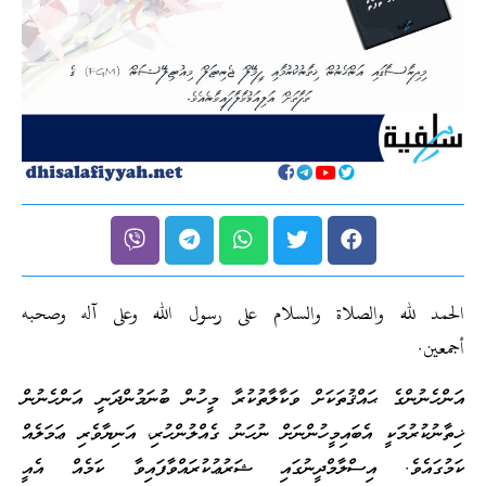
الحمد لله والصلاة والسلام على رسول الله وعلى آله وصحبه
أجمعين.
އަންހެނުންގެ ޙައްޤުތަކަށް ވަކާލާތުކުރާ މީހުން ބުނަމުންދަނީ އަންހެނުން
ޚިތާނުކުރުމަކީ އެބައިމީހުންނަށް ނުހަނު ގެއްލުންހުރި، އަނިޔާވެރި ޢަމަލެއް
ކަމުގައެވެ. އިސްލާމްދީނުގައި ޝަރުޢުކުރައްވާފައިވާ ކަމެއް އެއީ