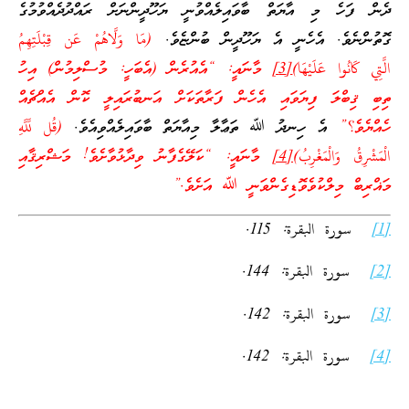
ދެން ފަހެ މި އާޔަތް ބާވައިލެއްވުނީ ޔަހޫދީންނަށް ރައްދުދެއްވުމުގެ
ގޮތުންނެވެ. އެހެނީ އެ ޔަހޫދީން ބުންޏެވެ.
(مَا وَلَّاهُمْ عَن قِبْلَتِهِمُ
الَّتِي كَانُوا عَلَيْهَا)
[3]
މާނައީ: “އެއުރެން (އެބަހީ: މުސްލިމުން) އިހު
ތިބި ޤިބްލަ ފިޔަވައި އެހެން ފަރާތަކަށް އަނބުރައިލީ ކޮން އެއްޗެއް
ހެއްޔެވެ؟”
އެ ހިނދު ﷲ ތަޢާލާ މިއާޔަތް ބާވައިލެއްވިއެވެ.
(قُل لِّلَّهِ
الْمَشْرِقُ وَالْمَغْرِبُ)
[4]
މާނައީ: “ކަލޭގެފާނު ވިދާޅުވާށެވެ! މަޝްރިޤާއި
މަޣްރިބް މިލްކުވެވޮޑިގެންވަނީ ﷲ އަށެވެ.”
[1]
سورة البقرة: 115.
[2]
سورة البقرة: 144.
[3]
سورة البقرة: 142.
[4]
سورة البقرة: 142.