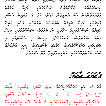
ޚިޠާބަށް ވުރެ ނާސިޚުގެ ޚިޠާބު ފަސްވެފައި އޮތުން” އިސްވެ ބަޔާންވެ
ހިނގައްޖެއެވެ. އެހެންކަމުން ނަސްޚުވުމަކީ ކުރީގެ ޙުކުމެއް
އުފުއްލެވުންކަން އެބަ އެނގިގެން ދެއެވެ. ހަމަ އެ ފަދައިން އުޞޫލީ
ޤާޢިދާއަކީ ހުރިހާ ދަލީލެއް ތަޢާރުޟުވާ ޙާލަތުގައި މެނުވީ އެއިން
ދަލީލެއް ނަސްޚުވެފައިވާ ކަމުގައި ނު ބެލުމެވެ. ނަސްޚުވުމުގައި މިފަދަ
އެތައް ޝަރުޠުތަކެއް ކަނޑައަޅާފައި ވީހިނދު މި މަބްޙަޘްގައި މި
ބަލައިލަނީ މަންސޫޚުވެފައިވާ ކަމުގައި ބުނެވިފައިވާ ކީރިތި ޤުރުއާނުގެ
ބައެއް އާޔަތްތަކާމެދުގައި ކަންހިނގާފައިވާ ގޮތާ މެދުގައެވެ.
ފުރަތަމަ އާޔަތް:
މާތް ﷲ ވަޙީ ކުރައްވާފައިވެއެވެ.
(وَلِلَّهِ الْمَشْرِقُ وَالْمَغْرِبُ ۚ فَأَيْنَمَا
تُوَلُّوا فَثَمَّ وَجْهُ اللَّهِ ۚ إِنَّ اللَّهَ وَاسِعٌ عَلِيمٌ)
[1]
މާނައީ:
“މަޝްރިޤާއި މަޣްރިބް މިލްކުވެގެންވަނީ، ﷲ އަށެވެ. ފަހެ، ތިޔަބައިމީހުން