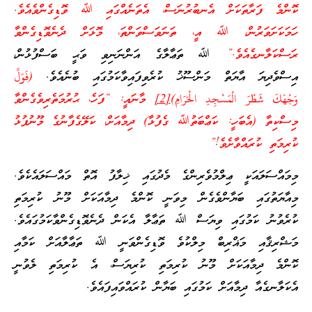
ކޮންމެ ފަރާތަކަށް އެނބުރުނަސް، އެތަނެއްގައި ﷲ ވޮޑިގެންވެއެވެ.
ހަމަކަށަވަރުން، ﷲ އީ، ތަނަވަސްވަންތަ، މޮޅަށް ދެނެވޮޑިގެންވާ
ރަސްކަލާނގެއެވެ.”
ﷲ ތަޢާލާގެ އަންނަނިވި ވަޙީ ބަސްފުޅުން،
އިސްވެދިޔަ އާޔަތް މަންސޫޚު ކުރެވިފައިވާކަމުގައި ބުނެއެވެ.
(فَوَلِّ
وَجْهَكَ شَطْرَ الْمَسْجِدِ الْحَرَامِ)
[2]
މާނައީ: “ފަހެ، ޙުރުމަތެރިވެގެންވާ
މިސްކިތާ (އެބަހީ: ކަޢްބަތުﷲ ގެފުޅާ) ދިމާއަށް، ކަލޭގެފާނުގެ މޫނުފުޅު
ކުރިމަތި ކުރައްވާށެވެ!”
މިމައްސަލައަކީ ޢިލްމުވެރިންގެ މެދުގައި ޚިލާފު އޮތް މައްސަލައެކެވެ.
މިއާޔަތުގައި ބަޔާންވެގެން މިވަނީ ކޮންމެ ދިމާއަކަށް މޫނު ކުރިމަތި
ކުރެވުނު ކަމުގައި ވިޔަސް ﷲ ތަޢާލާ އެކަން ދެނެވޮޑިގެންވާކަމުގައެވެ.
މަޝްރިޤާއި މަޣްރިބް މިލްކުވެ ވޮޑިގެންވަނީ ﷲ ތަޢާލާއަށް ކަމާއި
ކޮންމެ ދިމާއަކަށް މޫނު ކުރިމަތި ކުރިޔަސް، އެ ކުރިމަތި ލެވުނީ
އެކަލާނގެއާ ދިމާއަށް ކަމުގައި ބަޔާން ކުރައްވައިފައެވެ.