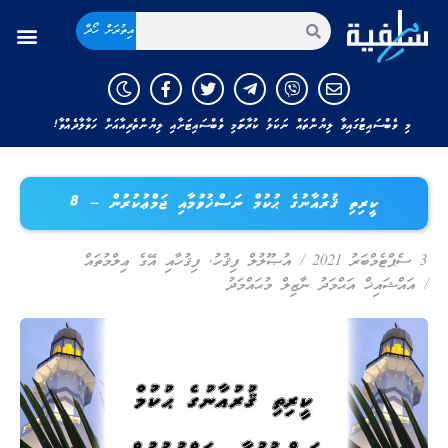
އިތުރަށް ހޯދާ
މި ވެބްސައިޓުގައިވާ ލިޔުންތައް ނަކަލު ކުރާނަމަ މި ވެބްސައިޓަށާއި ލިޔުންތެރިއާއަށް ހަވާލާދެއްވާ!
ކީރިތި ޤުރުއާނުގެ ޙުކުމް ނަސްޚުވުމާއި ޖަމްޢުކުރުން – 8
3 ސެޕްޓެމްބަރު 2021
/
އުޞޫލުލް ފިޤުހު
,
ފިޤުހާއި އޭގެ ޢިލްމުތައް
/
އައްޝައިޚް އަޙްމަދު ނާޒިލް މުޙައްމަދު