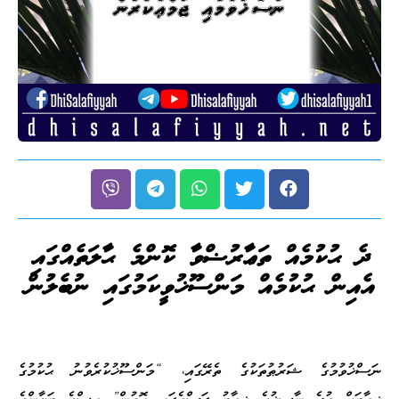
ދެ ޙުކުމެއް ތަޢާރުޟްވާ ކޮންމެ ޙާލަތެއްގައި
އެއިން ޙުކުމެއް މަންސޫޚުވީކަމުގައި ނުބެލުން
ނަސްޚުވުމުގެ ޝަރުޠުތަކުގެ ތެރޭގައި، “މަންސޫޚުކުރެވުނު ޙުކުމުގެ