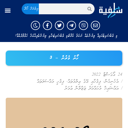
އިތުރަށް ހޯދާ
މި ވެބްސައިޓުގައިވާ ލިޔުންތައް ނަކަލު ކުރާނަމަ މި ވެބްސައިޓަށާއި ލިޔުންތެރިއާއަށް ހަވާލާދެއްވާ!
ހޯނު މެރުން – 3
24 އޯގަސްޓް 2022
/
އެހެނިހެން
,
ފިޤުހާއި އޭގެ ޢިލްމުތައް
,
ފިޤުހީ މައްސަލަތައް
/
އައްޝައިޚް މުޙައްމަދު ޖަޒްލާން ޢުމަރު