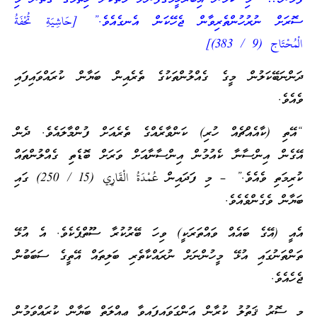
ސޮރަށް ނުރުހުންތެރިވާން ޖެހޭކަން އެނގެއެވެ.” [حَاشِيَةِ تُحْفَةُ
الْمُحْتَاج (9 / 383)]
ދަންނަބޭކަލުން މީގެ ގެއްލުންތަކުގެ ތެރެއިން ބަޔާން ކުރައްވައިފައި
ވެއެވެ.
“އޭތި (ކާއެއްޗެއް ހުރި) ކަންވާރެއްގެ ތެރެއަށް ފުންމާލައެވެ. ދެން
އޭގެން އިންސާނާ ކެއުމުން އިންސާނާއަށް ވަރަށް ބޮޑެތި ގެއްލުންތައް
ކުރިމަތި ވެއެވެ.” – މި ފަދައިން عُمْدَةُ الْقَارِي (15 / 250) ގައި
ބަޔާން ވެގެންވެއެވެ.
އެއީ (އޭގެ ބައެއް ވައްތަރަކީ) ވިހަ ބޭރުކުރާ ސޫތްޕެކެވެ. އެ އުޅޭ
ތަންތަނުގައި އުޅޭ މީހުންނަށް ނުރައްކާތެރި ބަލިތައް އޭތީގެ ސަބަބުން
ޖެހެއެވެ.
މި ސޮރު ޤަތުލު ކުރާން އަންގަވައިފައިވާ ޢިއްލަތް ބަޔާން ކުރައްވަމުން