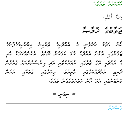
ހެޔޮކަމެއް ވެއެވެ.”
وَاللهُ أَعْلَم.
ޖަވާބުގެ ޚުލާޞާ
ހޯނު ޤަތުލު ކުރެވެނީ އެ އެއްޗެހީގެ ތެރެއިން އިބްރާހީމުގެފާނުގެ
ޒަމާނުގައި އުޅުނު އެއްޗެއް ކުޅަ ކަމަކުން ނޫނެވެ. އެހެނެއްކަމަކު އެއީ
އެ އެއްޗަކީ އޭގެ ޒާތުގައި ނުރައްކާތެރި އަދި އިންސާނުންނަށް ގެއްލުން
ދެނިވި އެއްޗެއްކަމުގައި ވާތީއެވެ. މިކަމުގައި ގެތަކާއި އެހެން
ތަންތަނުގައި އުޅޭ ހޯނު ހަމަހަމަވެގެން ވެއެވެ.
= ނިމުނީ =
މަޞްދަރު