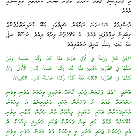
މި ފުވައިސިޤު ޤަތުލު ކުރުމުގެ އަޖުރު ބަޔާން ކުރައްވައި އައިސްފައި
ވެއެވެ.
މުސްލިމުގެ 2240ވަނަ ނަންބަރު ޙަދީޘުގައި އަބޫ ހުރައިރަތުގެފާނުގެ
ކިބައިން ރިވާވެފައި ވެއެވެ. އެ ކަލޭގެފާނު ވިދާޅު ވިއެވެ. ރަސޫލާ صَلَّىٰ
اللهُ عَلَيْهِ وَسَلَّم ޙަދީޘް ކުރެއްވިއެވެ.
((مَنْ قَتَلَ وَزَغَةً فِي أَوَّلِ ضَرْبَةٍ فَلَهُ كَذَا وَكَذَا حَسَنَةً، وَمَنْ
قَتَلَهَا فِي الضَّرْبَةِ الثَّانِيَةِ فَلَهُ كَذَا وَكَذَا حَسَنَةً، لِدُونِ الْأُولَى، وَإِنْ
قَتَلَهَا فِي الضَّرْبَةِ الثَّالِثَةِ فَلَهُ كَذَا وَكَذَا حَسَنَةً، لِدُونِ الثَّانِيَةِ))
މާނައީ: “އެއް ފަހަރުން ޖަހައި ހޯނެއް މަރައިފި މީހަކަށް އެވެނި މިވެނި
ހެޔޮކަމެއް ވެއެވެ. ދެ ފަހަރުން ޖަހައި މަރައިލިނަމަ އެ މީހަކަށް،
އެކަތިފަހަރުން ޖަހައި މަރައިލި މީހާއަށް ވުރެ މަދުން، އެވެނި މިވެނި
ހެޔޮކަމެއް ވެއެވެ. އަދި ތިން ފަހަރުން ޖަހައި މަރައިލި މީހާއަށް، ދެ
އެތި ފަހަރުން ޖަހައި މަރައި ލީ މީހާއަށް ވުރެ މަދުން، އެވެނި މިވެނި