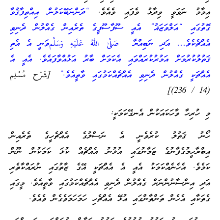
އިމާމު ނަވަވީ ވިދާޅު ވެފައި ވެއެވެ.
“ދަންނަބޭކަލުން އިއްތިފާޤުވާ
ގޮތުގައި “އަލްވަޒަޣު” އެއީ ސޫފާސޫފީގެ ތެރެއިން ގެއްލުން ދެނިވި
އެއްޗެކެވެ… އަދި ނަބިއްޔާ صَلَّىٰ اللهُ عَلَيْهِ وَسَلَّمވަނީ އެ އެތި
ޤަތުލުކުރުމަށް އަމުރުކުރައްވައި އެކަމަށް ބާރު އަޅުއްވާފައެވެ. އެއީ އެ
އެއްޗަކީ ގެއްލުން ދެނިވި އެއްޗެއްކަމުގައި ވާތީއެވެ.”
[شَرْح مُسْلِم
(14 / 236)]
މި ހުރިހާ ވާހަކައަކުން އެނގޭކަމަކީ:
ހޯނު ޤަތުލު ކުރެވެނީ އެ ނަސްލުގެ އެއްޗެހީގެ ތެރެއިން
އިބްރާހީމުގެފާނުގެ ޒަމާނުގައި އުޅުނު އެއްޗެއް ކުޅަ ކަމަކުން ނޫން
ކަމެވެ. އެހެނެއްކަމަކު އެއީ އެ އެއްޗަކީ އޭގެ ޒާތުގައި ނުރައްކާތެރި
އަދި އިންސާނުންނަށް ގެއްލުން ދެނިވި އެއްޗެއްކަމުގައި ވާތީއެވެ. މީގައި
ގެތަކާއި އެހެން ތަންތާންގައި އުޅޭ އެއްޗެހި ހަމަހަމަވެގެން ވެއެވެ.