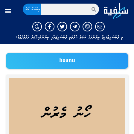
އިތުރަށް ހޯދާ
މި ވެބްސައިޓުގައިވާ ލިޔުންތައް ނަކަލު ކުރާނަމަ މި ވެބްސައިޓަށާއި ލިޔުންތެރިއާއަށް ހަވާލާދެއްވާ!
hoanu