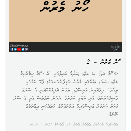
ހޯނު މެރުން – 2
ރަސޫލާ صَلَّىٰ اللهُ عَلَيْهِ وَسَلَّمގެ ޙަދީޘުގައި “އެ ސޮރު އިބްރާހީމު
عَلَيْهِ السَّلَام (އެއްލައި ލެވުނު އަލިފާންގަނޑަށް) ފުމޭ ކަމުގައި
ވިއެވެ.” މިފަދައިން އައިސްފައި ވުމުން ދަލީލުކޮށްދެނީ އެ ސޮރުގެ
ފާސިޤުކަމަށެވެ. އަދި ނުބައި ކަމަށެވެ. އެހެން ނަމަވެސް އެއީ އެ ސޮރު
ޤަތުލު ކުރުމަށް އައިސްފައިވާ އަމުރުފުޅުގެ ހަމައެކަނި ޢިއްލަތެއް
ނޫނެވެ.
އައްޝައިޚް މުޙައްމަދު ޖަޒްލާން ޢުމަރު
21 އޯގަސްޓް 2022
16:29