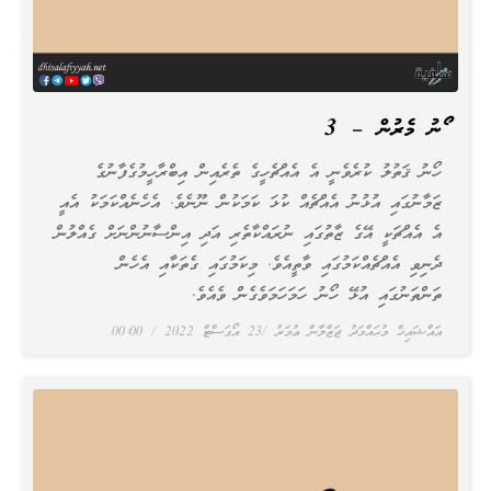
ހޯނު މެރުން – 3
ހޯނު ޤަތުލު ކުރެވެނީ އެ އެއްޗެހީގެ ތެރެއިން އިބްރާހީމުގެފާނުގެ
ޒަމާނުގައި އުޅުނު އެއްޗެއް ކުޅަ ކަމަކުން ނޫނެވެ. އެހެނެއްކަމަކު އެއީ
އެ އެއްޗަކީ އޭގެ ޒާތުގައި ނުރައްކާތެރި އަދި އިންސާނުންނަށް ގެއްލުން
ދެނިވި އެއްޗެއްކަމުގައި ވާތީއެވެ. މިކަމުގައި ގެތަކާއި އެހެން
ތަންތަނުގައި އުޅޭ ހޯނު ހަމަހަމަވެގެން ވެއެވެ.
އައްޝައިޚް މުޙައްމަދު ޖަޒްލާން ޢުމަރު
23 އޯގަސްޓް 2022
00:00