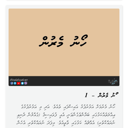
ހޯނު މެރުން – 1
ހޯނު މެރުމަށް އަމުރުފުޅު އައިސްފައި ވެއެވެ. އަދި މި އަމުރުފުޅުގެ
ޢިއްލަތެއްކަމުގައި ބަޔާންވެގެންވަނީ އެއީ ފުވައިސިޤު (ގެއްލުން ދެނިވި
ނުރައްކާތެރި) އެއްޗެއް ކަމުގައި ވާތީއެވެ. މިފަދަ ނުރައްކާތެރި އެހެން