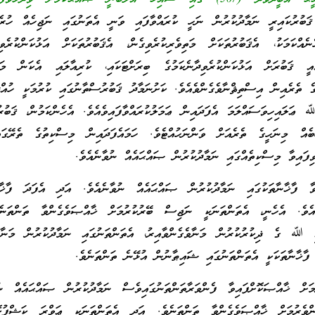
ަބުރުކައިރީ ނަމާދުކުރުން ނަހީ ކުރައްވާފައި ވަނީ އެތަނުގައި ނަޖިހެއް ހުރެދ
ނެއްކަމަކު، އެޤަބުރުތަކަށް މަތިވެރިކުރެވިގެން، އެޤަބުރުތަކަށް އަޅުކަންކުރެވިދ
އީ ޤަބުރަށް އަޅުކަންކުރެވިދާނެކަމުގެ ބިރަށްޓަކައި، ކުރިއާލައި އެކަން މަނާ
ެ ތެރެއިން އިސްތިޘްނާވެގެންވެއެވެ. ކަށުނަމާދު ޤަބުރުސްތާނުގައި ކުރުމަކީ ހުއްދަ
ޢަލައިހިވަސައްލަމަ އެފަދައިން ޢަމަލުކުރައްވާފައިވެއެވެ. އެހެންކަމުން، ޤަބުރ
ެއް މިނަހީގެ ތެރެއަށް ވަންނަހުއްޓެވެ. ހަމައެފަދައިން މިސްކިތުގެ ތެރޭގައ
ެވިފައިވާ މިސްކިތެއްގައި ނަމާދުކުރުން ޞައްޙައެއް ނުވާނެއެވެ.
ިވާ ފާޚާނާތަކުގައި ނަމާދުކުރުން ޞައްޙައެއް ނުވާނެއެވެ. އަދި އެފަދަ ފާޚާނާ
ެއެވެ. އެހެނީ، އެތަންތަނަކީ ނަޖިސް ބޭރުކުރުމަށް ޚާއްޞަވެގެންވާ ތަންތަނެ
ި ﷲ ގެ ޛިކުރުކުރުން މަނާވެގެންވާއިރު، އެތަންތަނުގައި ނަމާދުކުރުން މަނާވެ
، ފާޚާނާތަކަކީ އެތަންތަނުގައި ޝައިޠާނުން އުޅޭނެ ތަންތަނެވެ.
މަށް ޚާއްޞަކޮށްފައިވާ ފެންވަރާތަންތަނުގައިވެސް ނަމާދުކުރުން ޞައްޙައެއް ނުވ
ންވެރުމަށް ޚާއްޞަވެގެންވާ ތަންތަނެވެ. އަދި އެތަންތަނަކީ ޢަވްރަ ކަޝްފުކ