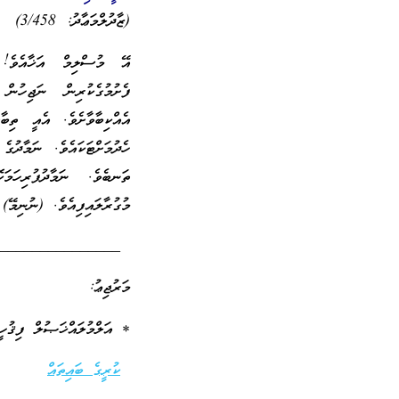
(ޒާދުލްމަޢާދު: 3/458)
އޭ މުސްލިމް އަޚާއެވެ! ތ
ފެށުމުގެކުރިން ނަޖިހުން
އެއްކިބާވާށެވެ. އެއީ ތިބ
ހެދުމަށްޓަކައެވެ. ނަމާދުގެ
ތަނބެވެ. ނަމާދުފުރިހަމަ
މުގުރާލައިފިއެވެ. (ނުނިމޭ)
________________
މަރުޖިޢު:
* އަލްމުލައްޚަޞުލް ފިޤުހީ
ކުރީގެ ބައިތައް