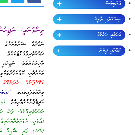
ޢަރަބިބަސް
ސިޔަރަތާއި ތާރީޚް
ތިންވަނައީ: ނަޖިހުނ
އަދަބާއި އަޚްލާޤު
ނަމާދުގެ ޝަރުޠުތަކުގެ ތ
ދުޢާއާއި ޛިކުރު
ރައްކާތެރިވުމަށްޓަކައެވ
ޠާހިރުކުރުމެވެ. ނަޖިހަކީ
ތަކެއްޗާއި، ބޮޑުކަމުދާތަކެ
ކަލޭގެފާނުގެ ހެދުންކޮޅު ޠ
ވިދާޅުވެފައިވެއެވެ.
“(އެބަހ
ޙަދީޘްފުޅުކުރެއްވިއެވެ.
((تَ
ރައްކާތެރިވާށެވެ. ފަހެ، ހަ
(280) ގައި ޝެއިޚް އަލްބާނީ ޞައްޙަކަމަށް ވިދާޅުވެފައިވެއެވެ.}