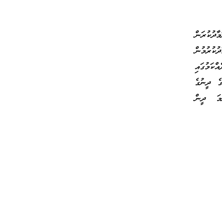
ދުކުރަން
ކުރުމުން
ކަމުގައި
ގެ ދީނުގެ
ަމަ ދީން