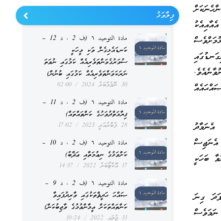
ހެނަކަށް
ފިލާވަޅު
ެއާއިއެކު
مادة التوحيد ٦ (ف 2 ، د 12 –
މަށްވެސް
ކަނޑައެޅިގެން ވަކި މީހަކީ
ގަނޑުގައި
ސުވަރުގެވަންތަވެރިއެއް ކަމުގައި ނުވަތަ
ވާނެއެވެ.
ނަރަކަވަންތަވެރިއެއް ކަމުގައި ބުނުން)
30 ނޮވެމްބަރު 2024
02:00
އްޙައެއް
مادة التوحيد ٦ (ف 2 ، د 11 –
ޤިޔާމަތްދުވަހުގެ ކަންތައްތައް)
އެނަމާދު
28 ފެބްރުއަރީ 2023
17:02
އެނަޖިސް
مادة التوحيد ٦ (ف 2 ، د 10 –
ކަށްވަޅުގެ ނިޢުމަތާއި ޢަޛާބު)
ވާ ބަހަކީ
17 އޮކްޓޯބަރު 2022
14:37
مادة التوحيد ٦ (ف 2 ، د 9 –
ޞައްޙަ ޙަދީޘްތަކުގައި ވާރިދުފައިވާ
ފަދަ ގިނަ
ކަންތައްތަކަށް އީމާންވުމުގެ ވާޖިބުކަން)
 ނަމަވެސް
31 ޖުލައި 2022
10:24