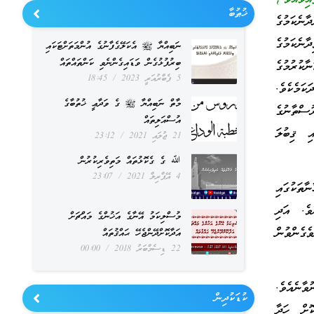
ޚުޠުބާ
ާނެކަމުގެ
ާނެކަމުގެ
ނަބިއްޔާ ﷺ އެކަލޭގެފާނުގެ އުންމަތަށްޓަކައި
ބިރުފުޅުގެން ވަޑައިގެންނެވި ކަންތައްތައް
ކުރުމުގެ
5 ފެބްރުއަރީ 2023
18:45
ކަމެކެވެ.
މާތް ނަބިއްޔާ ﷺ ގެ ވަދާޢީ ޚުތުބާގެ
ުސްތާނުގެ
އުސްއަލިތައް
ި ޤިބުލަ
21 ޖުލައި 2021
23:12
ﷲ ގެ ގެކޮޅުތައް މަތިވެރިކުރުން
4 އޭޕްރިލް 2021
23:07
ތަކުގައި
ވެ. އަދި
މުސްލިކަމު އޭނާގެ އަޚުންގެ މައްޗަށް
ގެންވުން
އަދާކޮށްދޭންޖެހޭ ޙައްޤުތައް
22 ޑިސެމްބަރު 2018
00:00
ާނެއެވެ.
ކުޑަކުދިން
ޮށް ހަދާ