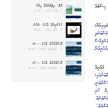
ފޮތް: ރިޒްޤުދެއްވާ އިލާހު
ހިސާބެއް
21 ޖޫން 2021
18:09
އިމިއްޔާ)
ކުޑަކުދިންގެ ވާހަކަ: ލަކުނު
25 މާޗް 2021
08:26
ންތަނަކީ
ނަކީވެސް
މޫސާގެފާނުގެ ވާހަކަ – 44
ހެލިވުން
22 ނޮވެމްބަރު 2020
00:00
މޫސާގެފާނުގެ ވާހަކަ – 43
ޤައްޔިމް
20 ނޮވެމްބަރު 2020
00:00
ތަނުގައި)
ްނުވަނީ،
ީރު ހުރި
ްތަނެވެ.
ުންނެވެ.”