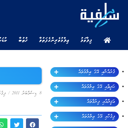
ފިލާވަޅު
ޢިލްމުވެރިންގެ ފަތުވާ
ޚުޠުބާ
ކުޑަކ
ޤުރުއާނާއި އޭގެ ޢިލްމުތައް
ޙަދީޘާއި އޭގެ ޢިލްމުތައް
8 ޑިސެމްބަރު 2011
/
ފިޤުހ
ޢަޤީދާއާއި ފިރުޤާތައް
ފިޤުހާއި އޭގެ ޢިލްމުތައް