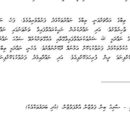
ިބާގެ މައްޗަށްވަނީ، ތިބާގެ ނަމާދުތަކާމެދު ފަރުވާތެރިވުމެވެ. ފަހެ، ނަމާ
 ޠާހިރުވާށެވެ. އަދި ނަމާދުކުރުން ނަހީކުރައްވާފައިވާ ތަންތަނުގައި ނަމާދު
ާގެ ނަމާދަކީ ﷲ ޝަރުޢުކުރައްވާފައިވާގޮތާއި އެއްގޮތަށްކުރެވޭ ޞައްޙަ ނަމާދެއް
 ޙުކުމްތަކާމެދު ފަރުވާކުޑަކޮށް އަޅާނުލާ ދޫކޮށްނުލާށެވެ. އެހެނީ، ނަމާދަކީ ތިބާ
ކޮށްފިނަމަ ދީން ފުރިހަމަކޮށްފިއެވެ. އަދި ނަމާދާއިމެދު ފަރުވާކުޑަކޮށްފިނ
__________
 – ޞާލިޙު ބިން ފަވްޒާން އާލްފަވްޒާން. (ކުދި ބަދަލުތަކާއެކު)