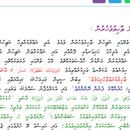
ް ޠާހިތުވެހުރުން :
ެރޭގައި ނަޖިހުން ޠާހިރުވެހުރުން ވެއެވެ. އެއީ ނަމާދުކުރާމީހާ ނަޖިހުނ
ެ. އެއީ އެމީހާގެ ހަށިގަނޑާއި ފޭރާމާއި އަދި ނަމާކުރާތަން ނަޖިހުން ފުރި
 ނަމާދުކުރުން މަނާކުރާ ޚާއްޞަތަކެއްޗެވެ. އޭގެ ތެރޭގައި މުޅަތަކެއްޗާއި، ކު
ތި ހިމެނެއެވެ. އެކަލާނގެ ވަޙީކުރެއްވިއެވެ.
((وَثِيَابَكَ فَطَهِ
ާހިރުކުރައްވާހުށިކަމެވެ.”
އިބުން ސީރީން ރަޙިމަހުﷲ (މިއާޔަތާއި ގުޅޭ
ީ) ހެދުންކޮޅު ފެނުން ދޮންނާށެވެ.”
އަދި އެކަލާގެފާނު ޞައްލަﷲ ޢަލައިހި ވަ
نَزَّهُوا مِنَ الْبَوْلِ، فَإِنَّ عَامَّةَ عَذَابِ الْقَبْرِ مِنَ الْبَوْلِ)) މާނައީ: “ކުޑަކަމ
މަކަށަވަރުން އާއްމުކޮށް ކަށްވަޅުގައި ޢަޒާބުދެވޭކަމަކީ ކުޑަކަމުދާ ތަކެތީގެ ސަބަ
(އެބަހީ، ކުޑަކަމުދާތަކެތީގެ ތިކިތަކުން ރައްކާތެރިނުވުމުގ
އަދި ޙައިޟުގެ ލޭ ހެދުމުގައި ޖެހިއ