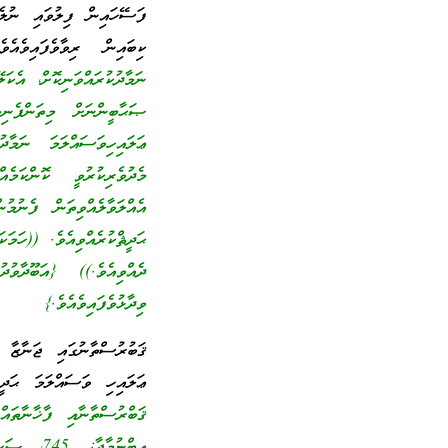
ފަސޭހައިން ފިލުވައި ނުލެ
ކިބައިން ރިވާވެފައިވެއ
ނަމާދުކުރައްވަނިކޮށް، އެކަލ
ޞަޙާބީންނަށް މިތަންފެނި
ޢަލައިހިވަސައްލަމަ ނަމާދު
މެދުވެރިކުރުވީ ކޮންކަމެ
އެއްލަވާލެއްވިތަން ފެނު
ޙަދީޘްކުރެއްވިއެވެ. ((ހަމަކ
ވިދާޅުވެފައިވެއެވެ.}
ޤަބުރުސްތާނުގައި ޖަނާޒާ
ޢަލައިހި ވަސައްލަމަ ޙަދީޘ
އިބްނުމާޖާ: 745، ޞަޙީޙް އަބީދާވުދު (507) ގައި ޝެއިޚް އަލްބާނީ ޞައްޙަކަމަށް ވިދާޅުވެފައިވެއެވެ.}