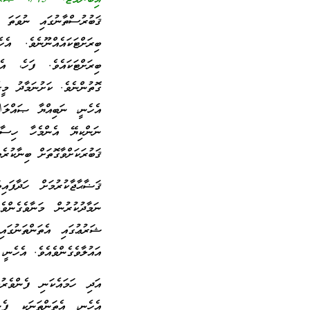
ޤަބުރުސްތާނުގައި ނުވަތަ ޤ
ބިރަށްޓަކައެއްނޫނެވެ. އެހެ
ބިރަށްޓަކައެވެ. ފަހެ، އެ
ގޮތުންނެވެ. ކަށުނަމާދު މީގ
އެހެނީ، ނަބިއްޔާ ޞައްލަﷲ 
ނަންކިޔޭ އެންމެހާ ހިސާބ
ޤަބުރަކަށްވާގޮތަށް ބިނާކުރ
ޤަޟާޙާޖާކުރުމަށް ހަދާފައ
ނަމާދުކުރުން މަނާވެގެންވ
ޝަރުޢުގައި އެތަންތަނުގައ
އައުލާވެގެންވެއެވެ. އެހެނީ
އަދި ހަމައެކަނި ފެންވެރު
އެހެނީ، އެތަންތަނަކީ ފެ