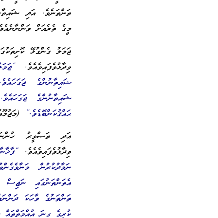
ތަންތަނެވެ. އަދި ޝައިތާނ
މީގެ ތެރެއަށް ވަންނާނެއެވެ
ޖަމަލު ގެންގުޅޭ ކޮށިތަކުގ
ވިދާޅުވެފައިވެއެވެ.
“ޖަމަލ
ޝައިތާނުންގެ ޖަގަހައެވެ
ޝައިތާނުންގެ ޖަގަހައެވެ.
ޙައްޤުކަންބޮޑެވެ.”
(މަޖުމޫޢުލް 
އަދި ތަޞްވީރު ހުންނަ ތ
ވިދާޅުވެފައިވެއެވެ.
“ފާޚާނާ
ނަމާދުކުރުން މަނާވެގެން
އެތަންތަނުގައި ނަޖިސް އ
ތަންތަނުގެ ވާހަކަ ދަންނަ
ކުރީގެ ގިނަ އުއްމަތްތައް 