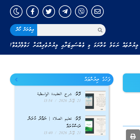
އިތުރަށް ހޯދާ
ލިޔުންތައް ނަކަލު ކުރާނަމަ މި ވެބްސައިޓަށާއި ލިޔުންތެރިއާއަށް ހަވާލާދެއްވާ!
ފަހުގެ ލިޔުންތައް
ފޮތް: شرح العقيدة الواسطية
21 ޖޫން 2026
13:54
ފޮތް: تعليم الصلاة | ނަމާދު ކުރަން
ދަސްކުރަމާ
21 ޖޫން 2026
13:40