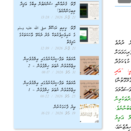
ފޮތް: ޤުރުއާނާއި ސުންނަތުން ތިބާގެ ޢަޤީދާ
ލިބިގަންނާށެވެ!
21 ޖޫން 2026
13:28
ފޮތް: ކީރިތި ރަސޫލާ صلى الله عليه وسلم
ގެ ކައިވެނިފުޅުތަކާ މެދު ދެކެވޭ ވާހަކަތަކުގެ
ޙަޤީޤަތް
ް ދުރުވެ
21 ޖޫން 2026
12:39
ހަމައަށް
އާޔަތެއް ތަފްސީރުކުރުމުގައި ޢިލްމުވެރިން
ޑަކަމުދާ
އިޖްމާޢުވުން ނުވަތަ ޚިލާފުވުން – 2
ّرْ)) المدثر: 4 މާނައީ: “އަދި
31 މާޗް 2026
08:17
ގޮތުން)
އާޔަތެއް ތަފްސީރުކުރުމުގައި ޢިލްމުވެރިން
ސައްލަމަ
އިޖްމާޢުވުން ނުވަތަ ޚިލާފުވުން – 1
25 މާޗް 2026
08:22
ުދާތަކެތިން
ޢީދު ފާހަގަކުރުން
ބުންނެވެ.
19 މާޗް 2026
16:23
ެ ސަބަބުންނެވެ.)” {ދާރަޤުޠުނީ: 2، އިރުވާއުލް ޣަލީލު
ްޖެނަމަ،