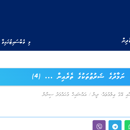
ުދިން
މި ވެބްސައިޓުގައިވާ 
ނަމާދުގެ ޝަރުޠުތަކުގެ ތެރެއިން … (4)
ާއި އޭގެ ޢިލްމުތައް
,
ދީން
/
އައްޝައިޚް މުޙައްމަދު ސިނާން