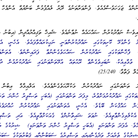
ުންގެ ޖަގަހަވެސްމެއެވެ. ފެންވަރާތަނުގެ ދޮރު ލެއްޕުމުން ބަންދުވާ އެންމެހާ 
.
ައިވެސް ނަމާދުކުރުން ޞައްޙައެއް ނުވާނެއެވެ. ޝެއިޚް ތަޤިއްޔުއްދީން (އިބުނު ތަ
ު ގެންގުޅޭ ކޮށިތަކުގައި ނަމާދުކުރުންވަނީ ނަހީކުރައްވާފައެވެ. އެހެނީ، އެތަ
. ފާޚާނާތަކުގައި ނަމާދުކުރުން ޞައްޙަވެގެންނުވާ ފަދައިންނެވެ. އެތަންތަ
 ވުމާއިއެކު، ނުބައިވެގެންވާ ރޫޙުތައް އުޅޭތަންތަނުގައި ނަމާދުކުރުމުން ދުރު
ފަތާވާ: 25/240)
ަންތަނުގައި ނަމާދުކުރުން މަކުރޫޙަވެގެންވެއެވެ. އަލްއިމާމް އިބުން 
ތަކުގައި ނަމާދުކުރުމަށްވުރެ، މިފަދަ ތަންތަނުގައި (އެބަހީ ތަޞްވީރު ހުންނަ ތަން
ވުން ޙައްޤުކަން ބޮޑެވެ. އެހެނީ، އެތަންތަނުގައި ނަމާދުކުރުން ހުއްދަވެގެނ
ެކުލެވިގެންވާތީއެވެ. ނުވަތަ ޝައިތާނުންގެ ގެއަކަށްވާތީއެވެ. އަދި ތަޞްވ
އެވެ. އެފަދަ ތަންތަނަކީ (އެބަހީ ތަޞްވީރު ހުންނަ ތަންތަނަކީ) ޝިރުކުގެ ތަނ
ޝިރުކުގެ ތެރެއަށް ވަދެގެންދިޔައީ ތަޞްވީރުގެ ސަބަބުންނާއި ޤަބުރުތަކުގެ ސަބަބ