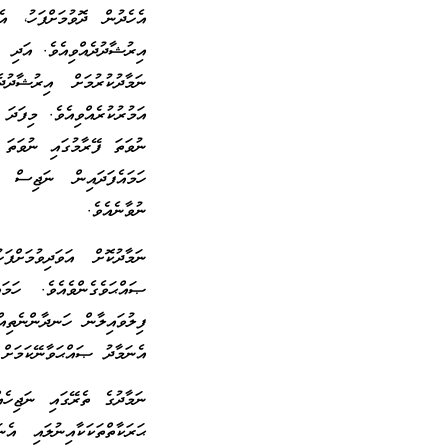
އެހެދުން ދޮވުމަށްފަހު، 
އިރުޝާދުދެއްވިއެވެ. އަދި (
ނަމާދުކުރުމަށް އިރުޝާދު
އަމުރުކުރެއްވިއެވެ. މިފަދަ
ނުވަތަ ފޭރާމުގައި ނުވަތަ 
ހަމައެފަދައިން ނަޖިސް ހ
ނުވާނެއެވެ.
ނަމާދުކޮށް އަވަދިވުމަށ
ޞައްޙަވެގެންވެއެވެ. ހަމ
ފިލުވައިލާން ހަނދާންނެތިއ
އެނަމާދު ޞައްޙަވާނޭކަމަށް
ނަމާދުގެ ތެރޭގައި ނަޖިހެއ
ޙަރަކާތްތަކަކާއިނުލައި އެ