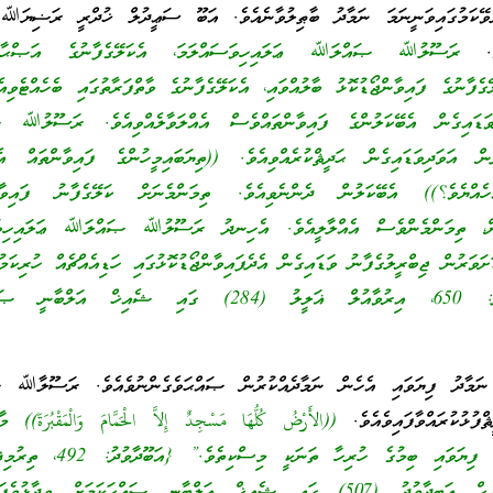
ވޭކަމުގައިވަނީނަމަ ނަމާދު ބާޠިލުވާނެއެވެ. އަބޫ ސަޢީދުލް ޚުދްރީ ރަޟިޔަﷲ 
ެވެ.
ރަސޫލުﷲ ޞައްލަﷲ ޢަލައިހިވަސައްލަމަ، އެކަލޭގެފާނުގެ އަޞްޙާބުނ
ޭގެފާނުގެ ފައިވާންޖޯޑުކޮޅު ބާލުއްވައި، އެކަލޭގެފާނުގެ ވާތްފަރާތުގައި ބެހެއްޓެވިއެ
ވަޑައިގެން އެބޭކަލުންގެ ފައިވާންތައްވެސް އެއްލަވާލެއްވިއެވެ. ރަސޫލުﷲ
ން އަވަދިވަޑައިގެން ޙަދީޘްކުރެއްވިއެވެ. ((ތިޔަބައިމީހުންގެ ފައިވާންތައް އެއ
އްހެއްޔެވެ؟)) އެބޭކަލުން ދެންނެވިއެވެ. ތިމަންމެނަށް ކަލޭގެފާނު ފައިވާން
މުން، ތިމަންމެންވެސް އެއްލާލީއެވެ. އެހިނދު ރަސޫލުﷲ ޞައްލަﷲ ޢަލައިހިވަ
ަށަވަރުން ޖިބްރީލުގެފާނު ވަޑައިގެން އެދެފައިވާންޖޯޑުކޮޅުގައި ހަޑިއެއްޗެއް ހުރިކަމ
ދެއްވިއެވެ.)) {އަބޫދާވުދު: 650، އިރުވާއުލް ޣަލީލު (284) ގައި ޝެއިޚް އަލ
 ނަމާދު ފިޔަވައި އެހެން ނަމާދެއްކުރުން ޞައްޙަވެގެންނުވެއެވެ. ރަސޫލާﷲ
ްފުޅުކުރައްވާފައިވެއެވެ.
((الأَرْضُ كُلُّهَا مَسْجِدٌ إِلاَّ الْحَمَّامَ وَالْمَقْبُرَةَ))
މާ