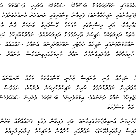
އެހެދުމުގައި ނަމާދުކުރުމަށް ރަސޫލާﷲ ޞައްލަﷲ ޢަލައިހި ވަސައްލަމަ އަން
ފައިވާނުގައި ނަޖިހެއްވާނަމަ) ފައިވާން ބިންމަތީގައި ރަނގަޅަށް އުނގުޅުމަށްފަހު އ
ދެއްވިއެވެ. އަދި މިސްކިތުގައި ކުޑަކަމު ގޮސްފައިވާ ތަނަކަށް ފެން އެޅު
 އެތައް ދަލީލުތަކެއް ނަޖިހުން ޠާހިރުވުމަށް ދަލީލުކުރެއެވެ. ނަމާދުކުރާމީހާގެ ހަށި
ނަމާދުކުރާތަނުގައި ނަޖިހެއް ހުއްޓައި ނަމާދުކޮށްފިނަމަ އެނަމާދު ޞައްޙައެއް ނު
ުރިއެއްޗެއް އުފުލައިގެންހުރެ ނަމާދު ކުރިކަމުގައިވީނަމަވެސް އެނަމާދު ޞަ
ްފަހު ނަޖިހެއް ފެނި، އެނަޖިސް ޖެހުނީ ކޮންވަގުތަކު ކަމެއް ނޭނގޭނަމަ 
ައެފަދައިން ނަމާދުކުރުމުގެ ކުރިން ނަޖިހެއްހުރިކަން ދެނެހުރެ، ނަމަވެސް 
ްޖެމީހާގެ ނަމާދު ދަންނައެވެ. ޢިލްމުވެރިންގެ ބަސްތަކުގެ ތެރެއިން ޞައްޙަވެގެން
 އޮތް ބަސްފުޅެވެ.
ްހުރިކަން އެނގިއްޖެކަމުގައިވާނަމަ، އަދި ފައިވާން ފަގުޑި ފަދައެއްޗެއް ބޭލުން
ނަޖިސް ފިލުވައިލެވޭނަމަ، ނަމާދުގައި ހުރެގެން އެނަޖިހެއް ފިލުވައިލާނީއެވެ.