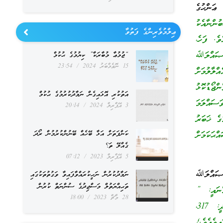
ޢަންހުގެ
ްނާއެކު
ޢިލްމުވެރިންގެ ފަތުވާ
ވެ. ފަހެ،
 ޞައްލަﷲ
“ޖުމުޢާ މުބާރަކާ” ކިޔުމުގެ ޙުކުމް
15 ނޮވެމްބަރު 2024
23:54
ްލާލުމަށް
ޖޯޑުކޮޅު
އަތުކުރި އޮޅައިގެން ނަމާދުކުރުމުގެ ޙުކުމް
ސައްލަމަ
3 އޭޕްރިލް 2024
20:14
ުގެ ޚަބަރު
ކަންފަތަށް އަޅާ ބޭހެއް ބޭނުންކުރުމުން ރޯދަ
ްބާނީ ޞައްޙަކަމަށް
ގެއްލޭ ތަ؟
5 އޭޕްރިލް 2023
07:12
 ޞައްލަﷲ
ނަމާދުކުރުން ނަހީކުރައްވާފައިވާ ވަގުތުތަކުގައި
ތަޙިއްޔަތުލް މަސްޖިދުގެ ސުންނަތް ކުރުން
ނައީ: ”
28 މާޗް 2023
18:00
ޤަބްރުސްތާނާއި ފާޚާނާތައް ފިޔަވައި ބިމުގެ ހުރިހާ ތަނަކީ މިސްކިތެވެ.” {އަބޫދާވުދު: 492، ތިރުމިޛީ: 317،