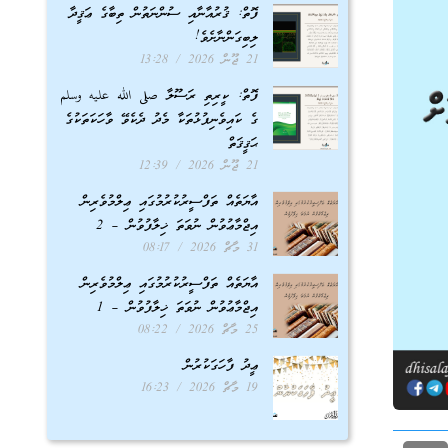
ފޮތް: ޤުރުއާނާއި ސުންނަތުން ތިބާގެ ޢަޤީދާ
ލިބިގަންނާށެވެ!
21 ޖޫން 2026
13:28
ފޮތް: ކީރިތި ރަސޫލާ صلى الله عليه وسلم
ގެ ކައިވެނިފުޅުތަކާ މެދު ދެކެވޭ ވާހަކަތަކުގެ
ޙަޤީޤަތް
21 ޖޫން 2026
12:39
އާޔަތެއް ތަފްސީރުކުރުމުގައި ޢިލްމުވެރިން
އިޖްމާޢުވުން ނުވަތަ ޚިލާފުވުން – 2
31 މާޗް 2026
08:17
އާޔަތެއް ތަފްސީރުކުރުމުގައި ޢިލްމުވެރިން
އިޖްމާޢުވުން ނުވަތަ ޚިލާފުވުން – 1
25 މާޗް 2026
08:22
ޢީދު ފާހަގަކުރުން
19 މާޗް 2026
16:23