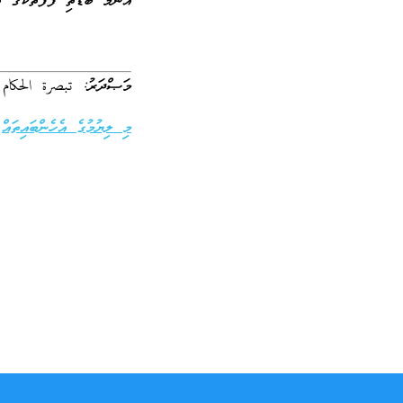
އެންމެ ބޮޑެތި ފާފަތަކުގެ ތ
މަޞްދަރު: تبصرة الحكام
މި ލިޔުމުގެ އެހެންބައިތައް