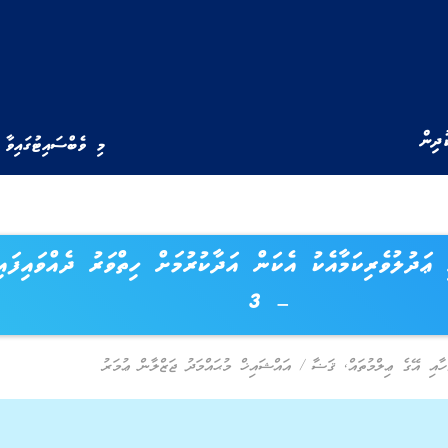
ުދިން
މި ވެބްސައިޓުގައިވާ 
 ޢަދުލުވެރިކަމާއެކު އެކަން އަދާކުރުމަށް ހިތްވަރު ދެއްވައިފައި
– 3
ހާއި އޭގެ ޢިލްމުތައް
,
ޤަޟާ
/
އައްޝައިޚް މުޙައްމަދު ޖަޒްލާން ޢުމަރު