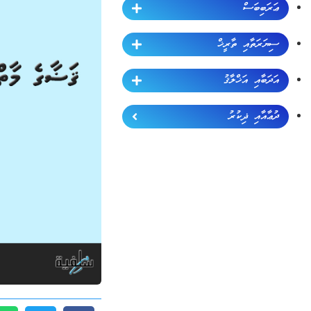
ޢަރަބިބަސް
ސިޔަރަތާއި ތާރީޚް
އަދަބާއި އަޚްލާޤު
ދުޢާއާއި ޛިކުރު