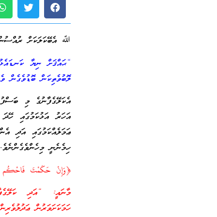
ﷲ އެބޭކަލަކަށް ރުއްސުން 
“ޙައްޤަށް ނިޔާ ކަނޑައެޅުމ
ލޮބުވެތިކަން ބޮޑުވެގެން ވެ
އެކަލޭގެފާނުގެ މި ބަސްފުޅ
އަހަރު އަޅުކަމުގައި ހޭދަ 
ޢަމަލެއްކަމުގައި އަދި އެނ
ހިމެނެނީ މިހެންވެގެންނެވެ
﴿وَإِنْ حَكَمْتَ فَاحْكُم بَيْن
މާނައީ: “އަދި ކަލޭގެފާނ
ހަމަކަށަވަރުން ޢަދުލުވެރި