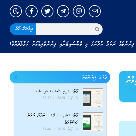
އިތުރަށް ހޯދާ
ލިޔުންތައް ނަކަލު ކުރާނަމަ މި ވެބްސައިޓަށާއި ލިޔުންތެރިއާއަށް ހަވާލާދެއްވާ!
ފަހުގެ ލިޔުންތައް
ވުން
ފޮތް: شرح العقيدة الواسطية
21 ޖޫން 2026
13:54
ފޮތް: تعليم الصلاة | ނަމާދު ކުރަން
ދަސްކުރަމާ
21 ޖޫން 2026
13:40