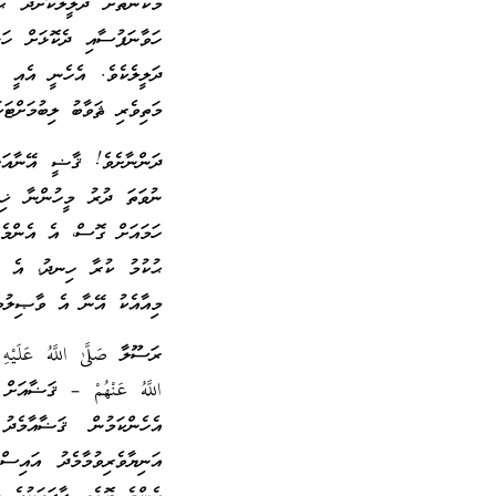
މަކާނަތަށް ދަލީލުކޮށްދޭ ޙ
ހަވާނަފުސާއި ދެކޮޅަށް ހަ
ދަލީލެކެވެ. އެހެނީ އެއީ އ
މަތިވެރި ޘަވާބު ލިބުމަށްޓަކ
ދަންނާށެވެ! ޤާޟީ އޭނާއަށ
ނުވަތަ ދުރު މީހުންނާ ޚިލާ
ހަމައަށް ގޮސް، އެ އެންމެނ
ޙުކުމު ކުރާ ހިނދު، އެ ޤ
މިއާއެކު އޭނާ އެ ވާޞިލުވީ
ރަސޫލާ صَلَّىٰ اللَّهُ عَلَ
اللَّهُ عَنْهُمْ – ޤަޟާއަ
އެހެންކަމުން ޤަޟާއާމެދ
އަނިޔާވެރިވުމާމެދު އައިސް