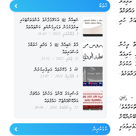
 އަމިއްލަ
ޚުޠުބާ
އްޗަށްވާ
އަށް ހުރި
ނަބިއްޔާ ﷺ އެކަލޭގެފާނުގެ އުންމަތަށްޓަކައި
ބިރުފުޅުގެން ވަޑައިގެންނެވި ކަންތައްތައް
5 ފެބްރުއަރީ 2023
18:45
ް މީހުން
މާތް ނަބިއްޔާ ﷺ ގެ ވަދާޢީ ޚުތުބާގެ
އުސްއަލިތައް
 ކަލިމައާ
21 ޖުލައި 2021
23:12
 ޙުކުމަށް
ﷲ ގެ ގެކޮޅުތައް މަތިވެރިކުރުން
ާތަށެވެ.
4 އޭޕްރިލް 2021
23:07
މުސްލިކަމު އޭނާގެ އަޚުންގެ މައްޗަށް
 – رَضِيَ
އަދާކޮށްދޭންޖެހޭ ޙައްޤުތައް
ކަމާއެވެ!
22 ޑިސެމްބަރު 2018
00:00
ުންކޮށް
ެރިވުމަކީ
ކުޑަކުދިން