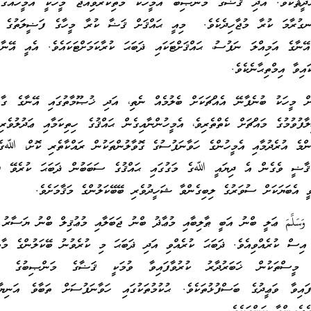
ަދީޘެކެވެ. އަދި ޤަޟާގެ މަންޞިބު އެމީހަކާ މަތިކުރެވިއްޖެ މީހަކީ އެމީހެއްގެ
ނގުރާމަ ކުރާ މުޖާހިދެކެވެ. މިއީ ޙައްޤަށް ޤަޟާ ކުރާ މީހާގެ ފަޟީލަތުގެ މަ
ޭނާގެ އަމިއްލަ ނަފުސު، ޙައްޤަށްޓަކައި ޛަބަޙަ ކުރާކަމަށްޓަކައެވެ. އެއީ އޭނާ
ައިވާ އިމްތިޙާނެކެވެ.
ް މީހަކު ބުނެފާނޭ އެއްޗަކަށް ބެލުމެއް ނެތި، އަދި ޚުޞޫމާތުގައި އޭނާގެ ގާތ
ފުވުމުގެ މައްޗަށް ކެތްތެރިވެ، އެމީހުންނާއިގެން ޙައްޤުގެ ހިތިކަމާއި ޢަދުލުވެރި
ްމެ އުރެދުމާއި އެމީހުންގެ ހަވާނަފުސުގެ ގޮވާލުންތަކުން ރައްކާތެރި ކޮށް، ﷲގެ
ާޟީ ވެގެން އެ ދިޔައީ ﷲގެ މަގުގައި ޙައްޤުގެ ސަބަބުން ޛަބަޙަ ކުރެވޭ ފަރ
 އެބަޔަކަށް ސުވަރުގެ ލިބިގެންވާ ޝަހީދުވެރި ބޭބޭކަލުންގެ މަޤާމަށެވެ.
يْهِ وَسَلَّمَ ޢަލީ ބްނު އަބީ ޠާލިބާއި މުޢާޛު ބްނު ޖަބަލާއި މުޢުޤިލް ބްނު ޔަސާރު
ށް އިސް ކުރެއްވިއެވެ. ޛަބަޙަ ކުރެއްވި އަދި ޛަބަޙަ މި ކުރެވުނު ބޭކަލުންގެ މާތް
ު މީސްތަކުން ޚަބަރުދާރު ކުރުވާފައިވާ ވުމަކީ ޤަޟާގެ މަންޞިބުގެ ބޭނ
ފައިވާ ވަޢީދުގެ ބަސްފުޅުތަކެވެ. ޙުކުމުތަކުގައި ހަވާނަފުސަށް ތަބާވެ އަނިޔާވ