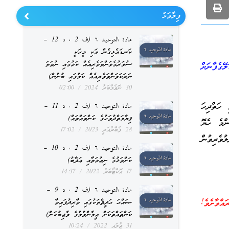
ފިލާވަޅު
مادة التوحيد ٦ (ف 2 ، د 12 –
ކަނޑައެޅިގެން ވަކި މީހަކީ
ސުވަރުގެވަންތަވެރިއެއް ކަމުގައި ނުވަތަ
ޭގެފާނަށް
ނަރަކަވަންތަވެރިއެއް ކަމުގައި ބުނުން)
30 ނޮވެމްބަރު 2024
02:00
 ހަތްދިހަ
مادة التوحيد ٦ (ف 2 ، د 11 –
ޤިޔާމަތްދުވަހުގެ ކަންތައްތައް)
ންމެ ހެޔޮ
28 ފެބްރުއަރީ 2023
17:02
ުވެރިވުން
مادة التوحيد ٦ (ف 2 ، د 10 –
ކަށްވަޅުގެ ނިޢުމަތާއި ޢަޛާބު)
17 އޮކްޓޯބަރު 2022
14:37
مادة التوحيد ٦ (ف 2 ، د 9 –
ްވާށެވެ!
ޞައްޙަ ޙަދީޘްތަކުގައި ވާރިދުފައިވާ
ކަންތައްތަކަށް އީމާންވުމުގެ ވާޖިބުކަން)
31 ޖުލައި 2022
10:24