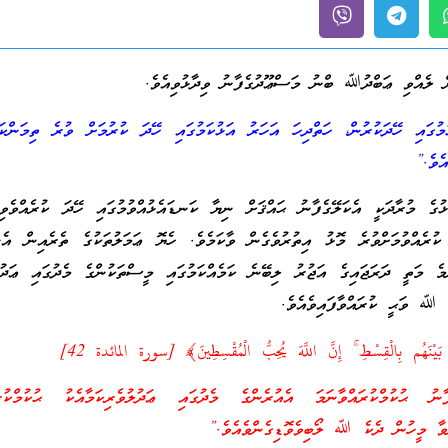
ލެއްވި ޢަބްދުﷲ ބްނު މަސްޢޫދުގެފާނު ވިދާޅުވިއެވެ.
ުގައި ހޭދަކުރުން، ހަތްދިހަ އަހަރު އަޅުކަމުގައި ހޭދަ ކުރުމަށް ވުރެ ތިމަންކަލ
އެވެ.”
ުގެ މުރާދަކީ އެކަލޭގެފާނު ޙައްޤަށް ނިޔާ ކަނޑައެޅުއްވުމުގައި ހޭދަ ކުރެއްވެވި
ކުރެއްވުމަށްވުރެ މޮޅު އިތުރުވެގެން ވާކަމެވެ. ހެޔޮ ޢަމަލުތަކުގެ ތެރެއިން އެ
ްމެ މަތީ ދަރަޖައިގެ އަޖުރު ލިބޭނެ ކަމެއްކަމުގައި މީސްތަކުންގެ މެދުގައި ޢަދުލ
. ﷲ ވަޙީ ކުރައްވާފައިވެއެވެ.
َهُم بِالْقِسْطِ ۚ إِنَّ اللَّهَ يُحِبُّ الْمُقْسِطِينَ﴾َ [سورة المائدة 42]
ު ޙުކުމްކުރައްވާނަމަ އެއުރެންގެ މެދުގައި ޢަދުލުވެރިކަމާއެކު ޙުކުމްކުރައ
ންވާ މީހުން ދެކެ ﷲ ލޯބިވެވޮޑިގެންވެއެވެ.”