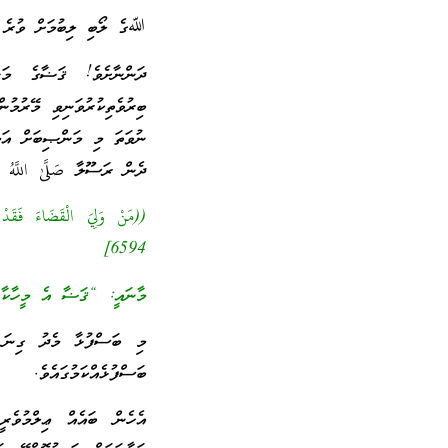
ﷲގެ ލޯބި ލިބުމަށް ވުރެ މ
ދަންނާށެވެ! ޤަޟާގެ މަން
ބިރުވެތިކުރުވަނިވި މޭރުމުނ
ނުވަތަ މި މަންޞިބަށް އަމި
ދެން ރަސޫލާ صَلَّىٰ اللَّهُ عَ
6594]
މާނައީ: “ޤަޟާ އެ މީހާކާ މ
މި ބަސްފުޅާ މެދު ގިނަ ޢި
ބަސްފުޅެއްކަމުގައެވެ.
އެހެން ބައެއް ޢިލްމުވެރ