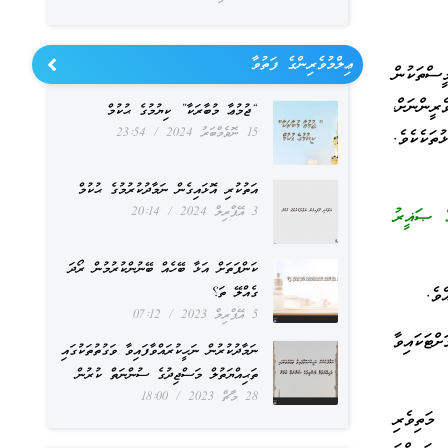
ޢިލްމުވެރިންގެ ފަތުވާ
ސްތަކުން
ރީންނަށް،
“ޖުމުޢާ މުބާރަކާ” ކިޔުމުގެ ޙުކުމް
15 ނޮވެމްބަރު 2024
23:54
ތަކެކެވެ.
އަތުކުރި އޮޅައިގެން ނަމާދުކުރުމުގެ ޙުކުމް
3 އޭޕްރިލް 2024
20:14
3 އަދި ޞަޙީޙުލް ޖާމިޢުއް ޞަޣީރު
ކަންފަތަށް އަޅާ ބޭހެއް ބޭނުންކުރުމުން ރޯދަ
ވެ.
ގެއްލޭ ތަ؟
5 އޭޕްރިލް 2023
07:12
ޓަކައިވާ
ނަމާދުކުރުން ނަހީކުރައްވާފައިވާ ވަގުތުތަކުގައި
ތަޙިއްޔަތުލް މަސްޖިދުގެ ސުންނަތް ކުރުން
28 މާޗް 2023
18:00
މަތިވެރި