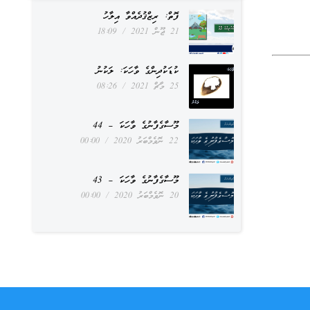
ފޮތް: ރިޒްޤުދެއްވާ އިލާހު
21 ޖޫން 2021
18:09
ކުޑަކުދިންގެ ވާހަކަ: ލަކުނު
25 މާޗް 2021
08:26
މޫސާގެފާނުގެ ވާހަކަ – 44
22 ނޮވެމްބަރު 2020
00:00
މޫސާގެފާނުގެ ވާހަކަ – 43
20 ނޮވެމްބަރު 2020
00:00