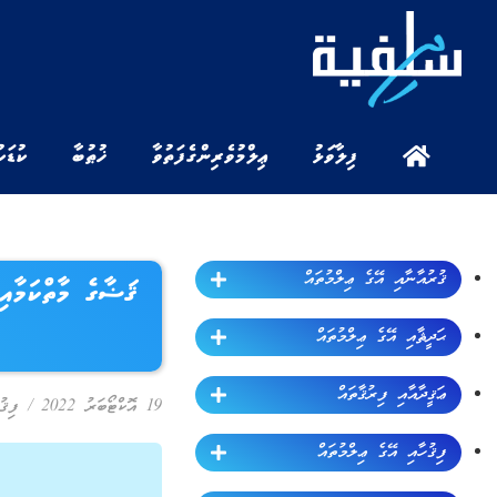
ފިލާވަޅު
ޢިލްމުވެރިންގެ ފަތުވާ
ޚުޠުބާ
ކުޑަކ
ޤުރުއާނާއި އޭގެ ޢިލްމުތައް
ޤަޟާގެ މާތްކަމާއި
ޙަދީޘާއި އޭގެ ޢިލްމުތައް
ޢަޤީދާއާއި ފިރުޤާތައް
19 އޮކްޓޯބަރު 2022
/
ފިޤު
ފިޤުހާއި އޭގެ ޢިލްމުތައް