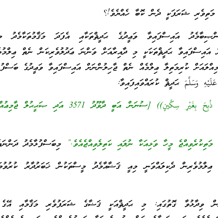
ަތިވެރި ޝަރަފަކީ ދެން ކޮބާ ހެއްޔެވެ!؟
ޞިބާމެދު އައިސްފައިވާ ވަޢީދުގެ ޙަދީޘްތަކާއި އެފަދަ މަޤާމުތަކާމެދު މީ
ް އައިސްފައިވާ ޙަދީޘްތަކަކީ މި ދާއިރާއަށް ވަންނަ ޢަދުލުވެރިކަން ނެތް ޢިލްމުވެ
އްލައަށް ކުރިމަތިލާ ޢިލްމެއް ނެތް ޖާހިލުންނަށް އައިސްފައިވާ ވަޢީދުގެ ބަސްފުޅު
لَيْهِ وَسَلَّمَ ޙަދީޘް ކުރައްވައިފައިވާ:
((مَنْ وَلِيَ الْقَضَاءَ فَقَدْ ذُبِحَ بِغَيْرِ سِكِّينٍ)) [ސުނަން އަބީ ދާވޫދު 571
ަތިކުރެވިއްޖެ މީހާ ވަޅިއަކާ ނުލައި ކަތިލެވިއްޖެއެވެ.”
މިބަސްފުޅާމެދު ދަންނައެ
ލްމުވެރިން ދެކިލައްވަނީ މިއީ ޤަޟާއާމެދު މީސްތަކުން ޚަބަރުދާރު ކުރުވުމަށް
ީން ވިދާޅުވާ ގޮތުގައި: މި ޙަދީޘްއަކީ ޤަޟާގެ ޝަރަފުވެރި މަޤާމާއި އޭގެ 