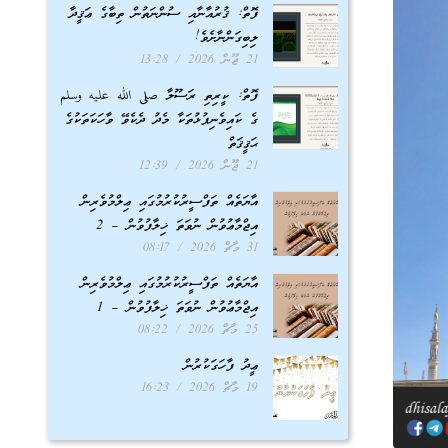
ފޮތް: ޤުރުއާނާއި ސުންނަތުން ތިބާގެ ޢަޤީދާ
ލިބިގަންނާށެވެ!
21 ޖޫން 2026
13:28
ފޮތް: ކީރިތި ރަސޫލާ صلى الله عليه وسلم
ގެ ކައިވެނިފުޅުތަކާ މެދު ދެކެވޭ ވާހަކަތަކުގެ
ޙަޤީޤަތް
21 ޖޫން 2026
12:39
އާޔަތެއް ތަފްސީރުކުރުމުގައި ޢިލްމުވެރިން
އިޖްމާޢުވުން ނުވަތަ ޚިލާފުވުން – 2
31 މާޗް 2026
08:17
އާޔަތެއް ތަފްސީރުކުރުމުގައި ޢިލްމުވެރިން
އިޖްމާޢުވުން ނުވަތަ ޚިލާފުވުން – 1
25 މާޗް 2026
08:22
ޢީދު ފާހަގަކުރުން
19 މާޗް 2026
16:23