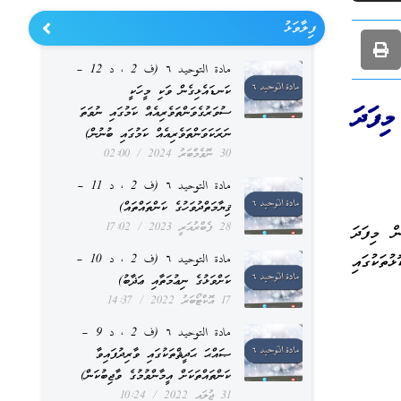
ފިލާވަޅު
مادة التوحيد ٦ (ف 2 ، د 12 –
ކަނޑައެޅިގެން ވަކި މީހަކީ
މިފަދަ
ސުވަރުގެވަންތަވެރިއެއް ކަމުގައި ނުވަތަ
ނަރަކަވަންތަވެރިއެއް ކަމުގައި ބުނުން)
30 ނޮވެމްބަރު 2024
02:00
مادة التوحيد ٦ (ف 2 ، د 11 –
ޤިޔާމަތްދުވަހުގެ ކަންތައްތައް)
28 ފެބްރުއަރީ 2023
17:02
ް މިފަދަ
ތަކުގައި
مادة التوحيد ٦ (ف 2 ، د 10 –
ކަށްވަޅުގެ ނިޢުމަތާއި ޢަޛާބު)
17 އޮކްޓޯބަރު 2022
14:37
مادة التوحيد ٦ (ف 2 ، د 9 –
ޞައްޙަ ޙަދީޘްތަކުގައި ވާރިދުފައިވާ
ކަންތައްތަކަށް އީމާންވުމުގެ ވާޖިބުކަން)
31 ޖުލައި 2022
10:24