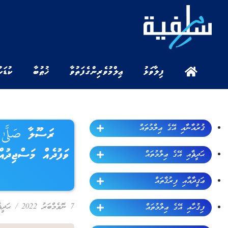
ފިލާވަޅު
ޢިލްމުވެރިންގެ ފަތުވާ
ޚުޠުބާ
ކުޑަކ
ޤުރުއާނާއި އޭގެ ޢިލްމުތައް
ރަސޫލާ صَلَّىٰ 
ވަފުދެއް މަސްޖިދުއް
ޙަދީޘާއި އޭގެ ޢިލްމުތައް
ޢަޤީދާއާއި ފިރުޤާތައް
7 ނޮވެމްބަރު 2022
/
ޙަދީޘ
ފިޤުހާއި އޭގެ ޢިލްމުތައް