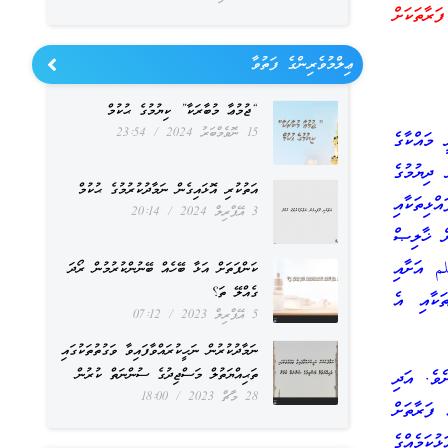
ރާތަކަށް
ޢިލްމުވެރިންގެ ފަތުވާ
“ޖުމުޢާ މުބާރަކާ” ކިޔުމުގެ ޙުކުމް
15 ނޮވެމްބަރު 2024
23:54
މައްކާގެ
ދިޔުމުގެ
އަތުކުރި އޮޅައިގެން ނަމާދުކުރުމުގެ ޙުކުމް
ޅިތަކާއި
3 އޭޕްރިލް 2024
20:14
ް ޚާލިޞް
م އަށާއި
ކަންފަތަށް އަޅާ ބޭހެއް ބޭނުންކުރުމުން ރޯދަ
ގެއްލޭ ތަ؟
ަކާއި އެ
5 އޭޕްރިލް 2023
07:12
ނަމާދުކުރުން ނަހީކުރައްވާފައިވާ ވަގުތުތަކުގައި
ތަޙިއްޔަތުލް މަސްޖިދުގެ ސުންނަތް ކުރުން
ެވެ. އަދި
28 މާޗް 2023
18:00
 ފަރާތަށް
ކަމެއްގެ