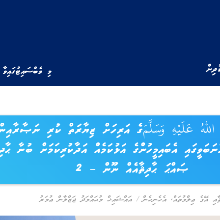
ުދިން
މި ވެބްސައިޓުގައިވާ 
اللهُ عَلَيْهِ وَسَلَّمَގެ އަރިހަށް ޒިޔާރަތް ކުރި ނަޞާރާއިން
ނަބަވީގައި އެބައިމީހުންގެ އަޅުކަމެއް އަދާކުރިކަމަށް ބުނާ ޙާދިޘ
ޞައްޙަ ޙާދިޘާއެއް ނޫން – 2
ާއި އޭގެ ޢިލްމުތައް
,
އެހެނިހެން
/
އައްޝައިޚް މުޙައްމަދު ޖަޒްލާން ޢުމަރު