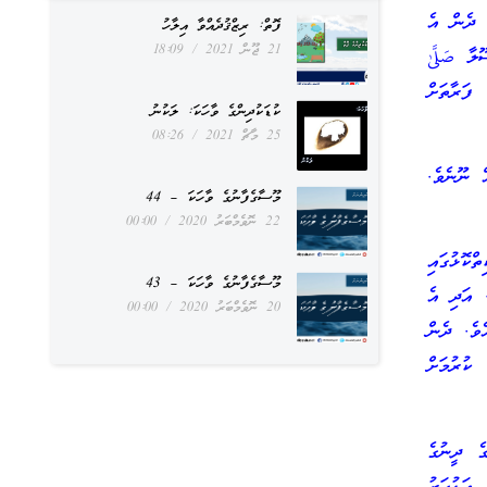
. ދެން އެ
ފޮތް: ރިޒްޤުދެއްވާ އިލާހު
21 ޖޫން 2021
18:09
ލާ صَلَّىٰ
 ފަރާތަށް
ކުޑަކުދިންގެ ވާހަކަ: ލަކުނު
25 މާޗް 2021
08:26
ް ނޫނެވެ.
މޫސާގެފާނުގެ ވާހަކަ – 44
22 ނޮވެމްބަރު 2020
00:00
ްކޮޅުގައި
މޫސާގެފާނުގެ ވާހަކަ – 43
. އަދި އެ
20 ނޮވެމްބަރު 2020
00:00
ވެ. ދެން
ކުރުމަށް
ގެ ދީނުގެ