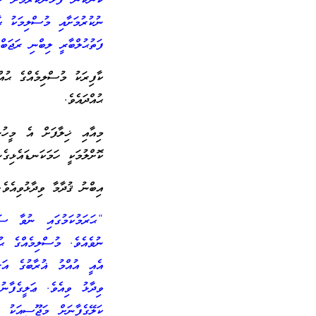
ކަންކަން ފާޅުނުކުރުމަށް 
ނުކުރުމަށާއި މުސްލިމަކު 
ފަތުޙުލްބާރީ ލިބްނި ރަޖަބް (3 / 243-
ކާފިރަކު މުސްލިމެއްގެ ޙުއ
ޙުއްދައެވެ.
މިއާއި ޚިލާފަށް އެ މީހު
ކޮށްލުމަކީ ހަމަކަނޑައެޅިގެ
އިބްނު ޤުދާމާ ވިދާޅުވިއެވެ.
“ޙަރަމުކަމުގައި ނުވާ ސަރ
ނުވެއެވެ. މުސްލިމެއްގެ ޙު
އެއީ އުއްމު ޣުރާބުގެ އަރ
ވިދާޅު ވިއެވެ. ޢަލީގެފާނ
ކަލޭގެފާނަށް މަޖޫސީއަކު (