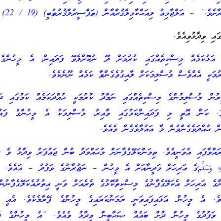
ވެ.” – އަލްޖާމިޢު ލިއަޙްކާމިލްޤުރްއާން (ތަފްސީރުލްޤުރުޠުބީ) (19 / 22)
ައި ވިދާޅުވިއެވެ.
އަޅުކަމެއް މިސްކިތެއްގައި ކުރުމަށް ދޫ ނުކޮށްލެވޭ ފަދައިން، އެ މީހުންގެ 
ރުމަކީ އެއްވެސް މުސްލިމަކަށް ލާއިގުވެގެންވާ ކަމެއް ނޫނެކެވެ.
ރުން މުސްލިމުންގެ މިސްކިތެއްގައި ނަމާދު ކުރުމަކީ ޙުއްދަކަމެއް ކަމުގައި ދަލ
ެ. ކަން އޮތީ މި ފަދައިންކަމުގައި ވާއިރު، މުސްލިމަކު އެ މީހުންގެ ފައްޅި
 ޙުއްދަވެގެންވުން މާ އައުލާވެގެން ވެއެވެ.
އްވާފައި އެވަނީއެވެ. ތިމަންކަލޭގެފާނަށް މުޙައްމަދު ބުން ޖަޢުފަރު ވިދާޅު ވެ ދެ
يْهِ وَسَلَّمَގެ އަރިހަށް މަދީނާއަށް އެ މީހުން – ނަޖުރާނުގެ ވަފުދު – އައެވެ. 
ންގެ އަރިހަށް އެކަލޭގެފާނުގެ މިސްކިތްކޮޅުގެ ތެރެއަށް ވަނީ އިތުރުއެކަލޭގެފާނު
ވެ. އެ މީހުން އަޅައިފައިވަނީ ޔަމަނުކަރައިގެ މީހުންގެ ފޭރާމެކެވެ. އެއީ ޖު
 ވަފުދުގެ މީހުން ދުށް ބައެއް ޞަޙާބީން ވިދާޅު ވެއެވެ. “އެ މީހުންގެ ފ