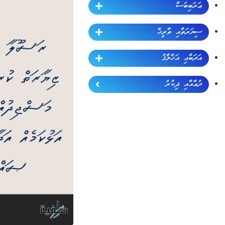
ޢަރަބިބަސް
ސިޔަރަތާއި ތާރީޚް
އަދަބާއި އަޚްލާޤު
ދުޢާއާއި ޛިކުރު