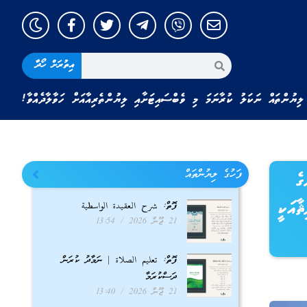
އިތުރަށް ހޯދާ
ލިޔުންތައް ނަކަލު ކުރާނަމަ މި ވެބްސައިޓަށާއި ލިޔުންތެރިއާއަށް ހަވާލާދެއްވާ!
ފަހުގެ ލިޔުންތައް
ގެ
ާއަކީ
ފޮތް: شرح العقيدة الواسطية
21 ޖޫން 2026
13:54
ފޮތް: تعليم الصلاة | ނަމާދު ކުރަން
ދަސްކުރަމާ
21 ޖޫން 2026
13:40