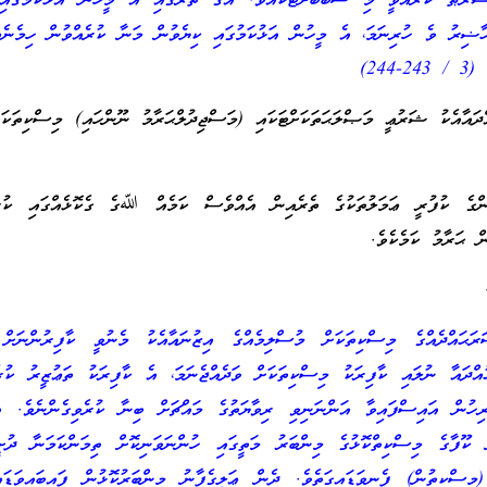
ޝަރުޠު ކުރެއްވީ މި ސަބަބަށްޓަކައެވެ. އޭގެ ތެރޭގައި އެ މީހުން އަޅުކަމުގައި 
ޙާޟިރު ވެ ހުރިނަމަ، އެ މީހުން އަޅުކަމުގައި ކިޔެވުން މަނާ ކުރެއްވުން ހިމެނެ
244)
ްދައާއެކު ޝަރުޢީ މަޞްލަޙަތަކަށްޓަކައި (މަސްޖިދުލްޙަރާމު ނޫންހައި) މިސްކިތަކަ
ންގެ ކުފުރީ ޢަމަލުތަކުގެ ތެރެއިން އެއްވެސް ކަމެއް ﷲގެ ގެކޮޅެއްގައި ކުރ
ން ޙަރާމު ކަމެކެވެ.
ަޙައްދެއްގެ މިސްކިތަކަށް މުސްލިމެއްގެ އިޒުނައާއެކު މެނުވީ ކާފިރުންނަށް 
އްދައާ ނުލައި ކާފިރަކު މިސްކިތަކަށް ވަދެއްޖެނަމަ، އެ ކާފިރަކު ތަޢުޒީރު ކުރެ
ިހުން އައިސްފައިވާ އަންނަނިވި ރިވާޔަތުގެ މައްޗަށް ބިނާ ކުރެވިގެންނެވެ. އ
ު ކޫފާގެ މިސްކިތްކޮޅުގެ މިންބަރު މަތީގައި ހުންނަވަނިކޮށް ތިމަންކަމަނާ ދުށީ
މިސްކިތުން) ފެނިވަޑައިގަތެވެ. ދެން ޢަލީގެފާނު މިންބަރުކޮޅުން ފައިބައިވަޑަ