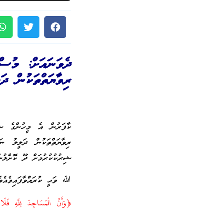
ދެވަނައަށް: މުސް
ރިވާޔަތްތަކުން ދަ
ކާފަރުން އެ މީހުންގެ ޝި
ރިވާޔަތްތަކުން ދަލީލު ނ
ޝިރުކުކުރުމަށް ދޫ ކޮށްލުނ
ﷲ ވަޙީ ކުރައްވާފައިވެއެވެ
﴿وَأَنَّ الْمَسَاجِدَ لِلَّهِ 