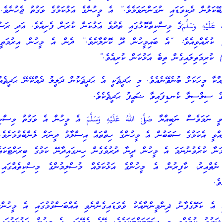
ްބޭކަލުން ދެކިވަޑައި ނުގަންނަވަމެވެ.” އެ މީހުންގެ އަޅުކަމުގެ ވަގުތު ޖެހުނެވެ
 عَلَيْهِ وَسَلَّمَގެ މިސްކިތްކޮޅުގައި ތެދުވެ އަޅުކަން ކުރަން ފެށިއެވެ. އަދި ރަސޫ
ޙަދީޘް ކުރެއްވިއެވެ: “އެ ބައިމީހުން ދޫ ކޮށްލާށެވެ.” ދެން އެ މީހުން އިރުމަތީ
 ކުރިމަތިލައިގެން ތިބެ އަޅުކަން ކުރިއެވެ.”
އްކާ މީހަކަށް ބުނެވޭނެއެވެ. މި ޙަދީޘަކީ އެ ޙަދީޘަކުން ދަލީލު ދެއްކޭނޭ ޙަދީޘެއ
ެ ސިލްސިލާ ކެނޑިފައިވާ ޟަޢީފު ޙަދީޘެކެވެ.
ަމަވެސް، ނަބިއްޔާ صَلَّىٰ اللهُ عَلَيْهِ وَسَلَّمَ އެ މީހުން އެ ވަގުތު މިސްކިތ
އްވީ އެކަމުގެ ސަބަބުން އެ މީހުންގެ ހިތްތައް އިސްލާމު ދީނަށް ލެންބެވުމަށެވެ
ަނާ ކުރެވުނުނަމަ އެ މީހުން ދީނާ ދުރުވެގެން ހިނގައިދާނޭ ކަމުގެ ބިރަށްޓަކައެ
ނެތްއިރު، ކާފިރުން އެ މީހުންގެ އަޅުކަމެއް މުސްލިމުންގެ މިސްކިތެއްގައި 
ވެ.
އި އެ ކަލޭގެފާނު ޛިންމީންނާއެކު ވެވަޑައިގެންނެވި އެއްބަސްވުމުގައި އެ މީހުން