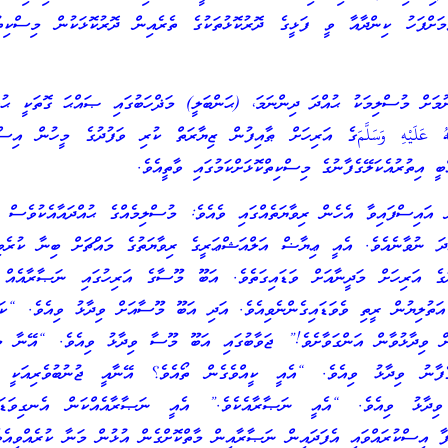
މަށްފަހު ކިންދާއާ ވީ ފަޅީގެ ދޮރުކޮޅުތަކުގެ ތެރެއިން ދޮރުކޮޅަކުން މިސްކިތ
ުމަށް މުސްލިމަކު ޙުއްދަ ދިންނަމަ، (ޙަންބަލީ) މަޛްހަބުގައި ޞައްޙަ ގޮތަކީ ޙުއް
هُ عَلَيْهِ وَسَلَّمَގެ އަރިހަށް ޠާއިފުން ޒިޔާރަތް ކުރި ވަފުދުގެ މީހުން އިސްލ
ީ އިތުރުއެކަލޭގެފާނުގެ މިސްކިތްކޮޅަށްކަމުގައި ވާތީއެވެ.
ް އައިސްފައިވާ އެހެން ރިވާޔަތެއްގައި ވެއެވެ: މުސްލިމެއްގެ ޙުއްދައާއެކުވެސް ކ
ދަ ނުވާނެއެވެ. އެއީ ޢިޔާޟް އަލްއަޝްޢަރީގެ ރިވާޔަތުގެ މައްޗަށް ބިނާ ކުރެވިގ
ެ އަރިހަށް މަދީނާއަށް ވަޑައިގަތެވެ. އަބޫ މޫސާގެ އަރިހުގައި ނަޞާރާއެއް ހ
އަތުލިޔުން ރީތި ވެވަޑައިގެންނެވިއެވެ. އަދި އަބޫ މޫސާއަށް ވިދާޅު ވިއެވެ. “ކަލ
ް ވިދާޅުވާން އަންގަވާށެވެ!” ޖަވާބުގައި އަބޫ މޫސާ ވިދާޅު ވިއެވެ. “އޭނާ މި
ގެފާނު ވިދާޅު ވިއެވެ. “އެއީ ކީއްވެގެން ތޯއެވެ؟ އޭނާއީ ޖުނުބުވެރިއަކީ 
ިދާޅު ވިއެވެ. “އެއީ ނަޞާރާއެކެވެ.” އެއީ ނަޞާރާއެއްކަން އެނގިވަޑައި
ފާ އިސްކުރައްވައި އެފަދައިން ނަޞާރާއިން މާތްކޮށްގެން އުޅުން މަނާ ކުރެއްވިއެވ