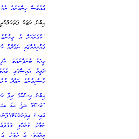
އެއްވެސް މިންވަރެއް ނުކުރާށެ
އިބްނު ރަޖަބު ފަތުޙުލްބާރީގ
“ކާފަރަކަށް އެ މީހުންގެ 
ފައްޅިއެއްގައި ނަމާދެއް ކު
މީހަކު ބުނެފާނެއެވެ. ކާފި
ދަލީލު އައިސްފައި ވެއެވ
މުސްލިމުންގެ ނަމާދު ކުރުން
އިބްނު އިސްޙާޤު ރިވާ ކުރަ
“ރަސޫލާ صَلَّىٰ اللهُ عَلَ
އައިސް އިތުރުއެކަލޭގެފާނު
ނަމާދު ކުރެއްވި ވަގުތުއެ
ރިދާއެވެ. އެ ދުވަހު އެ