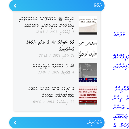
ޚުޠުބާ
ނަބިއްޔާ ﷺ އެކަލޭގެފާނުގެ އުންމަތަށްޓަކައި
ބިރުފުޅުގެން ވަޑައިގެންނެވި ކަންތައްތައް
5 ފެބްރުއަރީ 2023
18:45
ކުފުރުގެ
މާތް ނަބިއްޔާ ﷺ ގެ ވަދާޢީ ޚުތުބާގެ
އުސްއަލިތައް
21 ޖުލައި 2021
23:12
ީލުކޮށްދޭ
އެއްގައި
ﷲ ގެ ގެކޮޅުތައް މަތިވެރިކުރުން
4 އޭޕްރިލް 2021
23:07
އްވިއެވެ.
މުސްލިކަމު އޭނާގެ އަޚުންގެ މައްޗަށް
އަދާކޮށްދޭންޖެހޭ ޙައްޤުތައް
އެ މީހުން
22 ޑިސެމްބަރު 2018
00:00
ން ޢަޞްރު
އްބާއާއި
ކުޑަކުދިން
ަހުން އެ