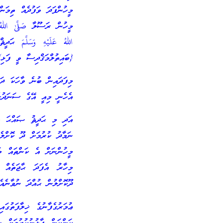
މީހުންފަދަ ވަފުދެއް ތިމަނ
މީހުން ރަސޫލާ صَلَّىٰ اللهُ
اللهُ عَلَيْهِ وَسَلَّمَ 
{ބައިތުލްމަޤްދިސާ ވީ ފަޅި}
މިފަދައިން ބުނެ ވާހަކަ ދަ
އެހެނީ މިއީ އޭގެ ސަނަދުގ
އަދި މި ޙަދީޘު ޞައްޙަ ވީ ނ
ނަމާދު ކުރުމަށް ދޫ ކޮށްލެ
މީހުންނަށް އެ ކަންތައް މ
މިހާރު އެފަދަ ޙާޖަތެއް 
ދޫކޮށްލުން ޙުއްދަ ނުވާނެއެ
ޢުމަރުގެފާނުގެ ޚިލާފަތުގަ