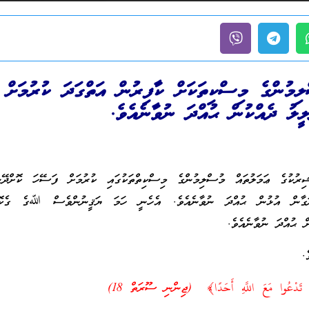
ލިމުންގެ މިސްކިތަކަށް ކާފިރުން އަތްގަދަ ކުރުމަށް 
ލީލު ދެއްކުން ޙުއްދަ ނުވާނެއެވެ.
ރުކުގެ ޢަމަލުތައް މުސްލިމުންގެ މިސްކިތްތަކުގައި ކުރުމަށް ފަސޭހަ ކޮށްދޭނ
ަގާން އުޅުން ޙުއްދަ ނުވާނެއެވެ. އެހެނީ ހަމަ ޔަޤީނުންވެސް ﷲގެ ގެކޮޅު
ް ޙުއްދަ ނުވާނެއެވެ.
.
فَلَا تَدْعُوا مَعَ اللَّهِ أَحَدًا﴾ (ޖިންނި ސޫރަތް 18)