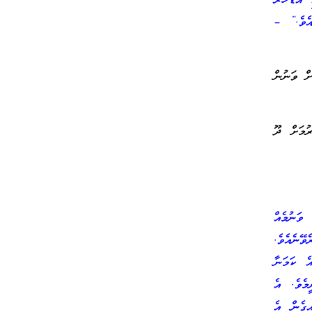
އަޑުހަރު
އެވެ.” –
ށް ވަނުން
ުމަށް ދޫ
ވަނުމެއް
ވޭނެއެވެ.
ެ ކަމަނާ
މެވެ. އެ
އިގެން އެ