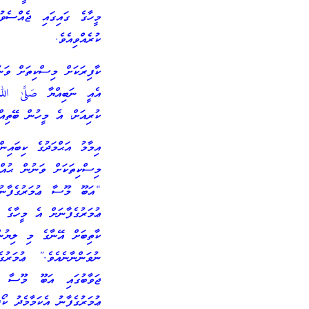
މީހާގެ ގައިގައި ޖެއްސެވު
ކުރެއްވިއެވެ.
ކާފިރަކަށް މިސްކިތަށް ވަނ
އެއީ ނަބިއްޔާ صَلَّىٰ الل
ކުރިއަށް، އެ މީހުން ބޭތިއްބ
އިމާމު އަޙްމަދުގެ ކިބައިނ
މިސްކިތަކަށް ވަނުން ޙުއް
“އަބޫ މޫސާ ޢުމަރުގެފާނުގ
ޢުމަރުގެފާނަށް އެ މީހާގެ 
ކާތިބަށް އޭނާގެ މި ލިޔުނ
ނުވަންނާނެއެވެ.” ޢުމަރު
ޖަވާބުގައި އަބޫ މޫސާ ވ
ޢުމަރުގެފާނު އެކަމާމެދު ކޯ