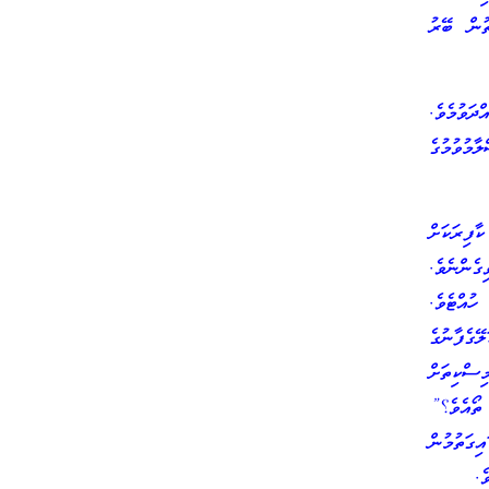
ުން ބޭރު
ދަވުމެވެ.
ާމުވުމުގެ
ާފިރަކަށް
ެންނެވެ.
ުއްޓެވެ.
ޭގެފާނުގެ
ސްކިތަށް
ތޯއެވެ؟”
ގަތުމުން
ެ.