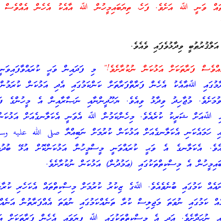
ައް ވަނީ ﷲ އަށެވެ. ފަހެ، ތިޔަބައިމީހުން ﷲ އާއެކު އެހެން އެއްވެސް ފަ
ަލްޤުރުޠުބީ ވިދާޅުވެފައި ވެއެވެ.
ެސް ފަރާތަކަށް އަޅުކަން ނުކުރާށެވެ!”
މި ފަދައިން ވަޙީ ކުރައްވާފައިވަނީ 
ާމުގައި ﷲއާއެކު އެހެން ފަރާތްފަރާތަށް ކަންކަމުގައި އެދި އަޅުކަން ކުރަމުން 
ވުމަށެވެ. މުޖާހިދު ވިދާޅު ވިއެވެ. ޔަހޫދީންނާއި ނަޞާރާއިން އެ މީހުންގެ ފައް
ައި ﷲއަށް ޝަރީކު ކުރެއެވެ. މިހެންކަމުން ﷲ އެވަނީ އެކަލާނގެއަށް އަޅުކަނ
ައި ހަމައެކަނި އެކަލާނގެއަށް އަޅުކަން ކުރުމަށް ނަބިއްޔާ صلى الله عليه وسل
ފައެވެ. އެކަލާނގެ އެ ވަޙީ ކުރައްވަނީ މީސްމީހުން އަޅުކަންކޮށް އުޅޭ ބުދުތ
އިމީހުން އެ މިސްކިތްތަކުގައި (ޢަމުދުން) އަޅުކަން ނުކުރާށެވެ.
އެއް ކަމުގައި ބުނެވެއެވެ. ﷲގެ ޒިކުރު ކުރުމަށް މިސްކިތްތައް އެކަހެރި ކުރާށ
އެއް ކަމުގައި ނުވަތަ މަޖިލިސް ކުރާ ތަނެއްކަމުގައި ނުވަތަ އެއްފަރާތުން އަނެއް
އި ނުހަދާށެވެ. އަދި އެ މިސްކިތްތަކުގައި ﷲ ފިޔަވައި އެހެން ފަރާތަކަށް އަޅު