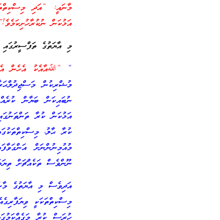
މާނައީ: “އަދި މިސްކިތްތ
އަޅުކަން ނުކުރާހުށިކަމެވެ!”
މި އާޔަތުގެ ތަފްސީރުގައި އ
“
“ﷲއާއެކު އެހެން އެއްވ
މުޝްރިކުން މަސްޖިދުލްޙަރ
ނުބައިކަން ބަޔާން ކުރެއް
އަޅުކަން ކުރާ ތަންތަނުގ
ކުރާ ޙާލު، މިސްކިތްތަކުގ
މުއުމިނުންނަށް އަންގަވާ
ނޫންވެސް ތަކެއްޗަށް ތިޔަބަ
އަދިވެސް މި އާޔަތުގެ މާނަ
މިސްކިތްތަކަކީ ވިޔަފާރިގެ
ހުރަސް ކުރާ މަގެއްކަމުގަ