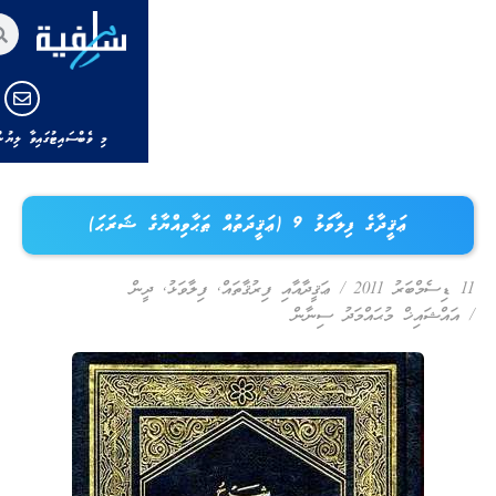
މި ވެބްސައިޓުގައިވާ ލިޔުންތައް ނަކަލު ކުރާނަމަ މި ވެބްސައިޓަށާއި ލި
ެ ޝަރަޙަ)
ޤީދާއާއި ފިރުޤާތައް
,
ފިލާވަޅު
,
ދީން
ނާން