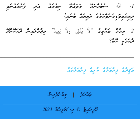
ަތަޢާލާ ނިމުމެއް އަދި ފެށުމެއްނެތި
ަލީލެއް ބުނެދި!
 يَفْنَى وَلاَ يَبِيدُ” މިޖުމްލައިން ދޭހަކޮށްދޭ
__________________________________
 ފިލާވަޅުތައް
ަޢާރަފް
ލިޔުންތެރިން
ައިޓް © ދިސަލަފިއްޔާ 2023