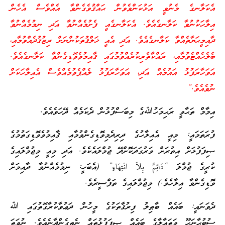
ކަންވެވުން ޙައްޤުވެގެންވާ އެއްވެސް އެހެން
ެ. އެކަލާނގެއީ ފެށުމެއްނުވާ އަދި ނިމުމެއްނުވާ
ެވެ. އަދި އެއީ ޚަލްޤުތަކުންނަށް ރިޒުޤުދެއްވުމާއި،
ެރިކުރެއްވުމުގައި ޤާއިމުވެވޮޑިގެންވާ ކަލާނގެއެވެ.
ދި، އަވަހާރަފުޅު ލެއްޕެވުމެއްވެސް އެއިލާހަކަށް
ެ މިބަސްފުޅުން ދެކަމެއް ދޭހަވެއެވެ.
ުގެ ދިރިދެމިވޮޑިގެންވުމާއި ޤާއިމުވެވޮޑިގަތުމުގެ
ގަދަކޮށްދޭ ޖުމްލައެކެވެ. އަދި މިއީ މިޖުމްލައިގެ
ِلاَ انْتِهَاءٍ” (އެބަހީ: ނިމުމެއްނުވާ ދާއިމަށް
ުމްލައިގެ ތަފްސީރެވެ.
ު ފިރުޤާތަކުގެ މީހުން ދަޢުވާކުރާގޮތުގައި ﷲ
ައެއް ޞިފަފުޅުތައް ނެތިގެންދާނެއެވެ. ނުވަތަ