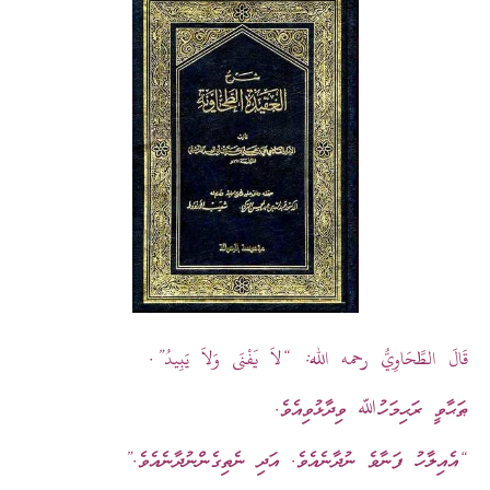
ه: “لاَ يَفْنَى وَلاَ يَبِيدُ”.
ިއެވެ.
ެވެ. އަދި ނެތިގެންނުދާނެއެވެ.”