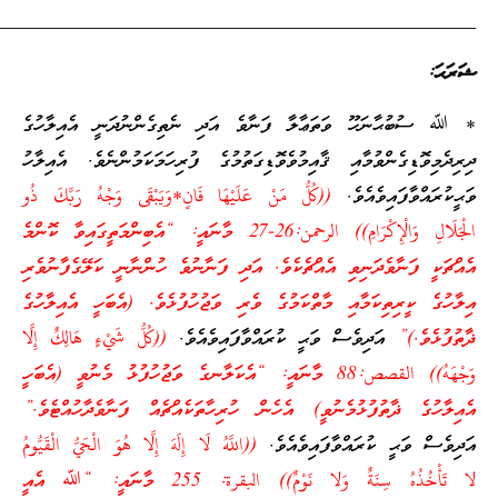
_________________________________________________
ލާ ފަނާވެ އަދި ނެތިގެންނުދަނީ އެއިލާހުގެ
އިމުވެވޮޑިގަތުމުގެ ފުރިހަމަކަމުންނެވެ. އެއިލާހު
كُلُّ مَنْ عَلَيْهَا فَانٍ*وَيَبْقَى وَجْهُ رَبِّكَ ذُو
الْجَلَالِ وَالْإِكْرَامِ)) الرحمن:26-27 މާނައީ: “އެބިންމަތީގައިވާ ކޮންމެ
އްޗެކެވެ. އަދި ފަނާނުވެ ހުންނާނީ ކަލޭގެފާނުވެރި
ތްކަމުގެ ވެރި ވަޖުހުފުޅެވެ. (އެބަހީ އެއިލާހުގެ
ޙީ ކުރައްވާފައިވެއެވެ.
((كُلُّ شَيْءٍ هَالِكٌ إِلَّا
ْهَهُ)) القصص:88 މާނައީ: “އެކަލާނގެ ވަޖުހުފުޅު މެނުވީ (އެބަހީ
ީ) އެހެން ހުރިހާތަކެއްޗެއް ފަނާވެދާހުއްޓެވެ.”
ައިވެއެވެ.
((اللَّهُ لَا إِلَهَ إِلَّا هُوَ الْحَيُّ الْقَيُّومُ
لا تَأْخُذُهُ سِنَةٌ وَلا نَوْمٌ)) البقرة: 255 މާނައީ: “ﷲ އެއީ