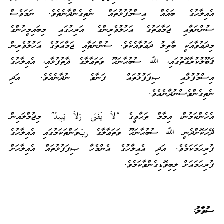
ސްމުފުޅުތައް ނެތިގެންދާނެތެވެ. ނަމަވެސް
 އަހުލުވެރިންގެ އަރިހުގައި މިބައިމީހުންގެ
ުވާއެކެވެ. ސުންނަތާއި ޖަމާޢަތުގެ އަހުލުވެރިން
ުބުޙާނަހޫ ވަތަޢާލާގެ ޛާތުފުޅާއި، އެއިލާހުގެ
ފުޅުތައް ފަނާވެ ނުދާނެއެވެ. އަދި
ާވީގެ “لاَ يَفْنَى وَلاَ يَبِيدُ” މިޖުމްލައިން
ަހޫ ވަތަޢާލާގެ ربّވަންތަކަމުގައި އެއިލާހުގެ
ެއިލާހުގެ އެންމެހާ ޞިފަފުޅުތައް އެއިލާހަށް
ކަމެވެ.
_________________________________