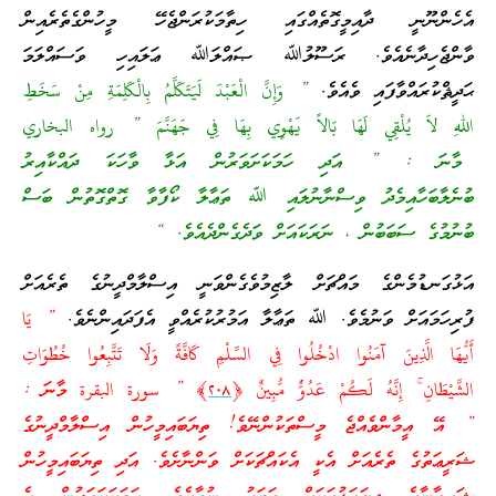
އެހެންނޫނީ ދާއިމީގޮތެއްގައި ހިތާމަކުރަންޖެހޭ މީހުންގެތެރެއިން
ވާންޖެހިދާނެއެވެ. ރަސޫލުﷲ ޞައްލަﷲ ޢަލައިހި ވަސައްލަމަ
ޙަދީޘްކުރައްވާފައި ވެއެވެ.
” وَإِنَّ الْعَبْدَ لَيَتَكَلَّمُ بِالْكَلِمَةِ مِنْ سَخَطِ
اللهِ لاَ يُلْقِي لَهَا بَالاً يَهْوِي بِهَا فِي جَهَنَّمَ ” رواه البخاري
މާނަ : ” އަދި ހަމަކަށަވަރުން އަޅާ ވާހަކަ ދައްކާއިރު
ބުނެލާބަހާއިމެދު ވިސްނާނުލައި ﷲ ތަޢާލާ ކޯފާވާ ގޮތްގޮތުން ބަސް
ބުނުމުގެ ސަބަބުން ، ނަރަކައަށް ވަދެގެންދެއެވެ. “
އަޅުގަނޑުމެންގެ މައްޗަށް ލާޒިމުވެގެންވަނީ އިސްލާމްދީނުގެ ތެރެއަށް
ފުރިހަމައަށް ވަނުމެވެ. ﷲ ތަޢާލާ އަމުރުކުރެއްވީ އެފަދައިންނެވެ.
” يَا
أَيُّهَا الَّذِينَ آمَنُوا ادْخُلُوا فِي السِّلْمِ كَافَّةً وَلَا تَتَّبِعُوا خُطُوَاتِ
الشَّيْطَانِ ۚ إِنَّهُ لَكُمْ عَدُوٌّ مُّبِينٌ ﴿
٢٠٨
﴾ ” سورة البقرة މާނަ :
” އޭ އީމާންވެއްޖެ މީސްތަކުންނޭވެ! ތިޔަބައިމީހުން އިސްލާމްދީނުގެ
ޝަރީޢަތުގެ ތެރެއަށް އެކީ އެކައްޗަކަށް ވަންނާށެވެ. އަދި ތިޔަބައިމީހުން