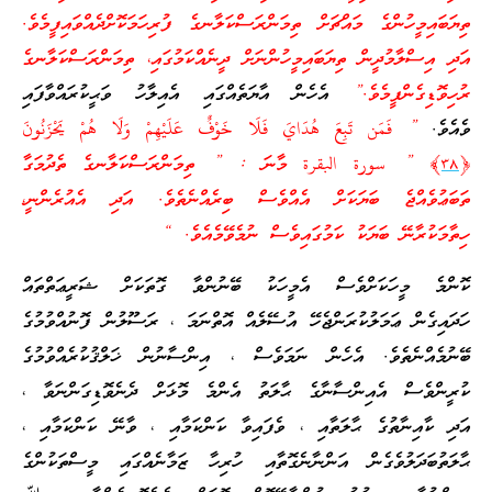
ތިޔަބައިމީހުންގެ މައްޗަށް ތިމަންރަސްކަލާނގެ ފުރިހަމަކޮށްދެއްވައިފީމެވެ.
އަދި އިސްލާމުދީން ތިޔަބައިމީހުންނަށް ދީނެއްކަމުގައި، ތިމަންރަސްކަލާނގެ
ރުހިވޮޑިގެންފީމެވެ.”
އެހެން އާޔަތެއްގައި އެއިލާހު ވަޙީކުރައްވާފައި
ވެއެވެ.
” فَمَن تَبِعَ هُدَايَ فَلَا خَوْفٌ عَلَيْهِمْ وَلَا هُمْ يَحْزَنُونَ
﴿
٣٨
﴾ ” سورة البقرة މާނަ : ” ތިމަންރަސްކަލާނގެ ތެދުމަގާ
ތަބަޢުވެއްޖެ ބަޔަކަށް އެއްވެސް ބިރެއްނެތެވެ. އަދި އެއުރެންނީ،
ހިތާމަކުރާނޭ ބަޔަކު ކަމުގައިވެސް ނުމެވޭމެއެވެ. “
ކޮންމެ މީހަކަށްވެސް އެމީހަކު ބޭނުންވާ ގޮތަކަށް ޝަރީޢަތްތައް
ހަދައިގެން ޢަމަލުކުރަންޖެހޭ އުސޭލެއް އޮތްނަމަ ، ރަސޫލުން ފޮނުއްވުމުގެ
ބޭނުމެއްނެތެވެ. އެހެން ނަމަވެސް ، އިންސާނުން ޚަލްޤުކުރެއްވުމުގެ
ކުރީންވެސް އެއިންސާނާގެ ޙާލަތު އެންމެ މޮޅަށް ދެނެވޮޑިގަންނަވާ ،
އަދި ކާއިނާތުގެ ޙާލަތާއި ، ވެފައިވާ ކަންކަމާއި ، ވާނޭ ކަންކަމާއި ،
ޙާލަތުބަދަލުވެގެން އަންނާނެގޮތާއި ހުރިހާ ޒަމާނެއްގައި މީސްތަކުންގެ