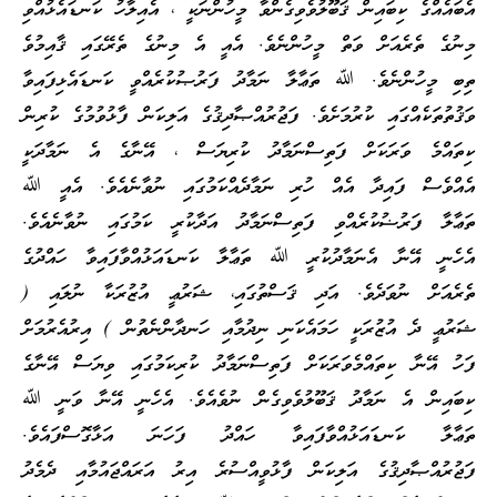
އެބައެއްގެ ކިބައިން ޤަބޫލުވެވިގެންވާ މީހުންނަކީ ، އެއިލާހު ކަނޑައެޅުއްވި
މިނުގެ ތެރެއަށް ވަތް މީހުންނެވެ. އެއީ އެ މިނުގެ ތެރޭގައި ޤާއިމުވެ
ތިބި މީހުންނެވެ. ﷲ ތަޢާލާ ނަމާދު ފަރުޞުކުރެއްވީ ކަނޑައެޅިފައިވާ
ވަޤުތުތަކެއްގައި ކުރުމަށެވެ. ފަޖުރުއްޞާދިޤުގެ އަލިކަން ފާޅުވުމުގެ ކުރިން
ކިތައްމެ ވަރަކަށް ފަތިސްނަމާދު ކުރިޔަސް ، އޭނާގެ އެ ނަމާދަކީ
އެއްވެސް ފައިދާ އެއް ހުރި ނަމާދެއްކަމުގައި ނުވާނެއެވެ. އެއީ ﷲ
ތަޢާލާ ފަރުޟުކުރެއްވި ފަތިސްނަމާދު އަދާކުރީ ކަމުގައި ނުވާނެއެވެ.
އެހެނީ އޭނާ އެނަމާދުކުރީ ﷲ ތަޢާލާ ކަނޑައަޅުއްވާފައިވާ ހައްދުގެ
ތެރެއަށް ނުވަދެވެ. އަދި ޤަސްތުގައި، ޝަރުޢީ އުޒުރަކާ ނުލައި (
ޝަރުޢީ ދެ އުޒުރަކީ ހަމައެކަނި ނިދުމާއި ހަނދާންނެތުން ) އިރުއެރުމަށް
ފަހު އޭނާ ކިތައްމެވަރަކަށް ފަތިސްނަމާދު ކުރިކަމުގައި ވިޔަސް އޭނާގެ
ކިބައިން އެ ނަމާދު ޤަބޫލުވެވިގެން ނުވެއެވެ. އެހެނީ އޭނާ ވަނީ ﷲ
ތަޢާލާ ކަނޑައަޅުއްވާފައިވާ ހައްދު ފަހަނަ އަޅާގޮސްފައެވެ.
ފަޖުރުއްޞާދިޤުގެ އަލިކަން ފާޅުވީއްސުރެ އިރު އަރައްޖައުމާއި ދެމެދު