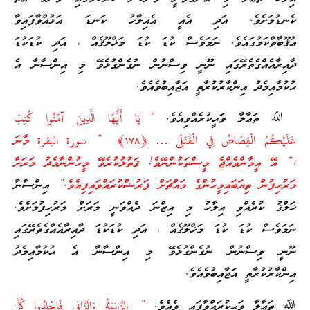
ކެނޑުމަށެވެ. އަދި އެއީ އެއިލާހު ކަނޑަ އަޅުއްވާފައިވާ
ޢުޤޫބާތްކަމުގައެވެ. ނަމަވެސް ކުޑަ ކުޑަ މަޚްލޫޤެއް ، އަދި ކުޑަކުޑަ
ދާއިރާއެއްގެތެރޭގައި ނޫނީ ވިސްނުން ނުގެންގުޅެވޭ މި އިންސާނާ އެ
ޙުކުމާއިމެދު އިންކާރުކުރާތީ އަޖާއިބުވެއެވެ.
ﷲ ތަޢާލާ ވަޙީކުރެއްވިއެވެ.
” يَا أَيُّهَا الَّذِينَ آمَنُوا كُتِبَ
عَلَيْكُمُ الْقِصَاصُ فِي الْقَتْلَى … ﴿
١٧٨
﴾ ” سورة البقرة މާނަ
:” އޭ އީމާންވެއްޖެ މީސްތަކުންނޭވެ! ޤަތުލުކުރެވޭ މީހުންނާމެދު މަރަށް
މަރުހިފުން ތިޔަބައިމީހުންގެ މައްޗަށް ފަރުޟްކުރައްވައިފިއެވެ.”
އިންސާނާ
ޚަލްޤު ކުރެއްވި އިލާހު މި އިޒްނަ ދެއްވަނީ މަރަށް މަރުހިފުމަށެވެ.
ނަމަވެސް ކުޑަ ކުޑަ މަޚްލޫޤެއް ، އަދި ކުޑަކުޑަ ދާއިރާއެއްގެތެރޭގައި
ނޫނީ ވިސްނުން ނުގެންގުޅެވޭ މި އިންސާނާ އެ ޙުކުމާއިމެދު
އިންކާރުކުރާތީ އަޖާއިބުވެއެވެ.
ﷲ ތަޢާލާ ވަޙީކުރައްވާފައި ވެއެވެ.
” الزَّانِيَةُ وَالزَّانِي فَاجْلِدُوا كُلَّ