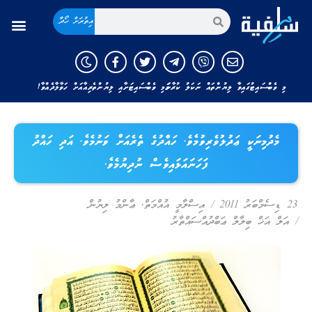
އިތުރަށް ހޯދާ
މި ވެބްސައިޓުގައިވާ ލިޔުންތައް ނަކަލު ކުރާނަމަ މި ވެބްސައިޓަށާއި ލިޔުންތެރިއާއަށް ހަވާލާދެއްވާ!
މެދުމިނަކީ ޢަދުލުވެރިވުމެވެ. ހައްދުގެ ތެރެއަށް ވަނުމެވެ. އަދި ހައްދު
ފަހަނައަޅައިވެސް ނުދިޔުމެވެ.
23 ޑިސެމްބަރު 2011
/
އިސްލާމީ އުއްމަތް
,
ޢާންމު ލިޔުން
/
އަލް އަޚް ބިލާލް ޢަބްދުއްސައްތާރު