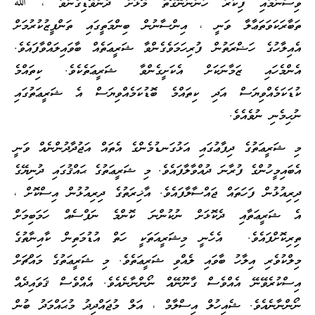
ވިސްނުމާއި ފިކުރު ހުންނާނޭގޮތް މޮޅަށް ދެނެވޮޑިގެންވާ ، ﷲ
ތަބާރަކަވަތަޢާލާ ވަނީ ، އިންސާނުން ބިންމަތީގައި ތަންފީޒުކުރުމަށް
އެއިލާހުގެ ހަޟްރަތުން ފުރިހަމަވެގެންވާ ޝަރީޢަތެއް ބާވައިލައްވާފައެވެ.
އެންމެހައި ޒަމާނަކަށް އެކަށީގެންވާ ޝަރީޢަތެކެވެ. ކިތައްމެ
ކުޑަކަމެއްވިޔަސް އަދި ކިތައްމެ ބޮޑުކަމެއްވިޔަސް އެ ޝަރީޢަތުގައި
ނުހިމެނި ނުވެއެވެ.
މި ޝަރީޢަތުގެ ދިފާޢުގައި އަޅުގަނޑުމެންގެ އެތައް އަޖުދާދުންނެއް ވަނީ
އެބައިމީހުންގެ ފުރާނަ ދުއްވާލާފައެވެ. މި ޝަރީޢަތުގެ ޙައްޤުގައި ދުނިޔޭގެ
ދިރިއުޅުން ފަހަތައް ޖައްސާލާފައެވެ. އާޚިރަތުގެ ދިރިއުޅުން އިސްކޮށް ،
އެ ޝަރީޢަތާއި ދެކޮޅަށް ނުކުންނަ ކޮންމެ ނަފްސެއް ހަމަބިމަށް
ތިރިކޮށްފައެވެ. އެހެނީ މިޝަރީއަތަކީ ހަތް އުޑުމަތިން ކާއިނާތުގެ
މިލްކުވެރި އިލާހު ބާވައި ލެއްވި ޝަރީޢަތެވެ. މި ޝަރީޢަތުގެ މައްޗަށް
އިސްކުރެވޭނޭ އެއްވެސް ގާނޫނޭއް ނޯންނާނެއެވެ. އެއްވެސް ޤަވައިދެއް
ނޯންނާނެއެވެ. ޝެއިހުލް އިސްލާމް ، އަލް މުޖައްދިދު މުޙައްމަދު ބުން