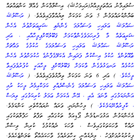
ސުލައިމާނު އައްތަމީމިއްޔު(ރަޙިމަހުﷲ)، އިސްލާމްކަން ގެއްލޭ ކަންތައްތައް
ބަޔާންކުރައްވަމުން 5 ވަނަ ކަމަކަށް ލިޔުއްވާފައިވެއެވެ. (
ރަސޫލުﷲ
ޞައްލަﷲ ޢަލައިހި ވަސައްލަމަ ގެންނެވި ޝަރީޢަތަށްވުރެ އެހެން
ޝަރީޢަތެއް މާ ފުރިހަމަވެގެންވާކަމަށް ޤަބޫލުކޮށްފިމީހާއާއި ، އަދި
ރަސޫލުﷲ ޞައްލަﷲ ޢަލައިހި ވަސައްލަމަގެ ޙުކުމުގެ މައްޗަށް
ޠާޣޫތުންގެ ޙުކުމު އިސްކުރާ ފަދައިން އެކަލޭގެފާނުގެ ޙުކުމަށްވުރެ އެހެން
ޙުކުމެއް ރަނގަޅުވެގެން ވާކަމަށް ޤަބޫލުކޮށްފި މީހާއަކީ ކުފުރުވެފައިވާ
މީހެކެވެ.
) އަދި 6 ވަނަ ކަމަކަށް ވިދާޅުވެފައިވެއެވެ. (
ރަސޫލުﷲ
ޞައްލަﷲ ޢަލައިހި ވަސައްލަމަ ގެނެސްދެއްވި ކަމަކާއިމެދު މީހަކު ރުޅި
އަންނަކަމުގައި ވާނަމަ އެއީ ، އޭނާ އެކަމަށް ޢަމަލު ކުރިކަމުގައި ވިޔަސް
، ކާފިރުވާނޭކަމެކެވެ.
) މިހުންނަނީ ވަރައް ނުރައްކާތެރި ކަންކަމެވެ.
އެހެންކަމުން އަޅުގަނޑުމެން ޕޯޑިއަމް ތަކުގައާއި ތަފާތު ހަފްލާތަކުގައި
ދައްކާ ވާހަކަތަކުގައިވެސް ، ވާހަކަ ދެއްކުމުގެ ކުރިން ވިސްނާ
ފިކުރުކުރުމަށްފަހު ، މިދެކެއްނީ ކިހާވަރެއްގެ ވާހަކައެއްތޯ ބަލަންޖެހެއެވެ.