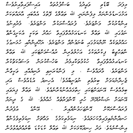
މިފަދަ ބޮޑެތި ވަޢީދުގެ ބަސްފުޅުތައް އައިސްފައިވާއިރުވެސް
އަޅުގަނޑުމެންނަށް މިފެންނަނީ ﷲ ތަޢާލާގެ ފޮތުގެ އެއްބައި އާޔައްތަކަށް
އިންކާރުކުރާ މަންޒަރެވެ. ފުރައްސާރަކުރާ މަންޒަރެވެ. މެދުމިނުގެ
ނަމުގައި ﷲ ތަޢާލާ ކަނޑައަޅުއްވާފައިވާ ހައްދު ތަކަކީ އެކަށީގެންވާ
ޙައްދުތަކެއް ނޫންކަމުގައި ބުނަމުންދާ މަންޒަރެވެ. ޔަހޫދީންނާއި ހުޅަނގުގެ
ނާތަޙްޒީބު ފިކުރުތަކުގެ އަހުލުވެރިން ރުއްސުމަށްޓަކައި ﷲ ތަޢާލާ
ކަނޑައޅުއްވާފައިވާ ހުކުމުތަކާއިމެދު ބަހުސްކުރަން މަސައްކަތްކުރާ
މަންޒަރެވެ. މާދަމާވެސް ، މި ފަނާކުރަނިވި ދުނިޔެއާއި ވަކީވާން
ޖެހިދާނެކަމަށް ބިރުވެތި ނުވަނީބާއެވެ! އެހިނދު އުޑެއްވެސް އަދި
ބިމެއްވެސް އޭނައަށްޓަކައި ހިތާމައެއްނުކުރާނެއެވެ. ﷲ ތަޢާލާ ފިޔަވައި
އޭނައަށް ނަޞްރުދޭނޭ ހުރީ ކޮންފަރާތެއް ހެއްޔެވެ. ﷲ ގެ ދީނަށް
ފުރައްސާރަކޮށް ގޮންޖަހަމުންދާއިރު ، އޭނާގެ އުފެދުން
ހަނދާންނެތިފައިވާކަހަލައެވެ. ނިކަމެތިކަމުގެ މައްޗަށް ނިކަމެތިވެގެންވާ
އިންސާނެކެވެ. މަދު ހިނދުކޮޅަކަށް ﷲ ތަޢާލާ ކުޑަކުޑަ ބާރެއްދެއްވުމުން