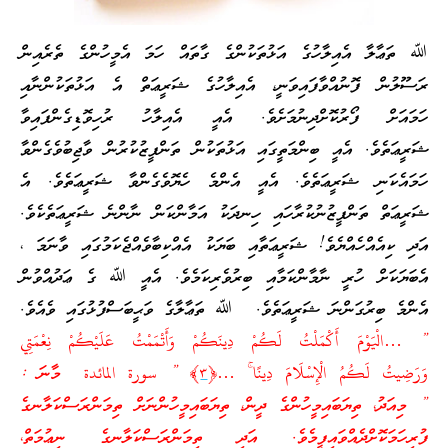
ﷲ ތަޢާލާ އެއިލާހުގެ އަޅުތަކުންގެ ގާތައް ހަމަ އެމީހުންގެ ތެރެއިން
ރަސޫލުން ފޮނުއްވާފައިވަނީ، އެއިލާހުގެ ޝަރީޢަތް އެ އަޅުތަކުންނާއި
ހަމައަށް ފޯރުކޮށްދިނުމަށެވެ. އެއީ އެއިލާހު ރުހިވޮޑިގެންފައިވާ
ޝަރީޢަތެވެ. އެއީ ބިންމަތީގައި އަޅުތަކުން ތަންފީޒުކުރުން ވާޖިބުވެގެންވާ
ހަމައެކަނި ޝަރީޢަތެވެ. އެއީ އެންމެ ހެޔޮވެގެންވާ ޝަރީޢަތެވެ. އެ
ޝަރީޢަތް ތަންފީޒުނުކުރާހައި ހިނދަކު އަމާންކަން ނާންނެ ޝަރީޢަތެކެވެ.
އަދި ކިއެއްހެއްޔެވެ! ޝަރީޢަތާއި ބަޔަކު އެއްކިބާވެއްޖެކަމުގައި ވާނަމަ ،
އެބަޔަކަށް ހުރީ ނާމާންކަމާއި ބިރުވެރިކަމެވެ. އެއީ ﷲ ގެ ޢަދުއްވުން
އެންމެ ބިރުގަންނަ ޝަރީޢަތެވެ. ﷲ ތަޢާލާގެ ވަޙީބަސްފުޅުގައި ވެއެވެ.
” …الْيَوْمَ أَكْمَلْتُ لَكُمْ دِينَكُمْ وَأَتْمَمْتُ عَلَيْكُمْ نِعْمَتِي
وَرَ‌ضِيتُ لَكُمُ الْإِسْلَامَ دِينًا ۚ …﴿
٣
﴾ ” سورة المائدة މާނަ :
” މިއަދު، ތިޔަބައިމީހުންގެ ދީން، ތިޔަބައިމީހުންނަށް ތިމަންރަސްކަލާނގެ
ފުރިހަމަކޮށްދެއްވައިފީމެވެ. އަދި ތިމަންރަސްކަލާނގެ ނިޢުމަތް،