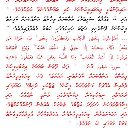
ޝައިޠާނާގެ ފިޔަވަޅުތަކަށް ތަބަޢު ނުވާށެވެ. ހަމަކަށަވަރުން އެ
ޝައިޠާނާއަކީ ތިޔަބައިމީހުންނަށް ހުރި ބަޔާންވެގެންވާ ޢަދުއްވެކެވެ. “
އަދި ﷲ ތަޢާލާގެ ޝަރީޢަތުގެ އެއްބަޔަށް އީމާންވެ އަނެއްބަޔަށް ކާފިރުވާ
މީހުންނަށް ވޭންދެނިވި ޢަޒާބު ހުރިކަމުގައި ޚަބަރު ދެއްވާފައިވެއެވެ.
”
… أَفَتُؤْمِنُونَ بِبَعْضِ الْكِتَابِ وَتَكْفُرُ‌ونَ بِبَعْضٍ ۚ فَمَا جَزَاءُ مَن
يَفْعَلُ ذَٰلِكَ مِنكُمْ إِلَّا خِزْيٌ فِي الْحَيَاةِ الدُّنْيَا ۖ وَيَوْمَ الْقِيَامَةِ
يُرَ‌دُّونَ إِلَىٰ أَشَدِّ الْعَذَابِ ۗ وَمَا اللَّـهُ بِغَافِلٍ عَمَّا تَعْمَلُونَ ﴿
٨٥
﴾
” سورة البقرة މާނަ : ” ފަހެ، ފޮތުން ބަޔަކަށް ތިޔަބައިމީހުން
އީމާންވެ، އަނެއްބަޔަށް ކާފަރުވަނީ ހެއްޔެވެ؟ ފަހެ، ތިޔަބައިމީހުންގެ
ތެރެއިން އެގޮތަށް ކަންތައްކުރާ މީހުންގެ ޖަޒާއަކީ، ދުނިޔޭގެ ޙަޔާތުގައި
ދެރަކަމާއި ނިކަމެތިކަން ލިބުންކަމުގައި މެނުވީ ނުވެއެވެ. އަދި
ޤިޔާމަތްދުވަހުން ގަދަފަދަ ޢަޒާބުގެ ތެރެޔަށް އެއުރެން ފޮނުއްވާހުށްޓެވެ.
އަދި ހަމަކަށަވަރުން، ތިޔަބައިމީހުންކުރާ ޢަމަލުތަކާމެދު ޣާފިލުވެވޮޑިގެންވާ
ކަލަކު ކަމުގައި ﷲ ނުވެއެވެ. “