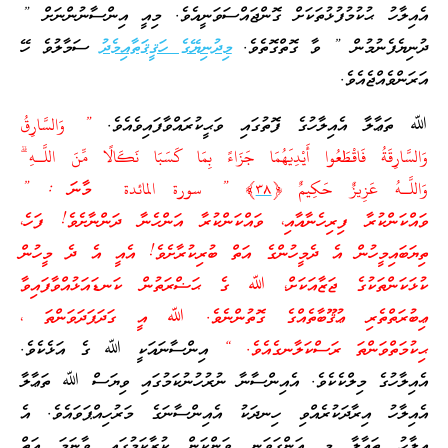
އެއިލާހު ޙުކުމުފުޅުތަކަށް ގޮންޖައްސަވަނީއެވެ. މިއީ އިންސާނުންނަށް ”
ދުނިޔެފެނުމުން ” ވާ ގޮތްގޮތެވެ.
މިދުނިޔޭގެ ހަޤީޤަތާއިމެދު
ސަމާލުވެ ހޭ
އަރަންވެއްޖެއެވެ.
ﷲ ތަޢާލާ އެއިލާހުގެ ފޮތުގައި ވަޙީކުރައްވާފައިވެއެވެ.
” وَالسَّارِ‌قُ
وَالسَّارِ‌قَةُ فَاقْطَعُوا أَيْدِيَهُمَا جَزَاءً بِمَا كَسَبَا نَكَالًا مِّنَ اللَّـهِ ۗ
وَاللَّـهُ عَزِيزٌ حَكِيمٌ ﴿
٣٨
﴾ ” سورة المائدة މާނަ : ”
ވައްކަންކުރާ ފިރިހެނާއާއި، ވައްކަންކުރާ އަންހެނާ ދަންނާށެވެ! ފަހެ،
ތިޔަބައިމީހުން އެ ދެމީހުންގެ އަތް ބުރިކުރާށެވެ! އެއީ އެ ދެ މީހުން
ކުޅަކަންތަކުގެ ޖަޒާއަކަށް، ﷲ ގެ ޙަޟްރަތުން ކަނޑައަޅުއްވާފައިވާ
ޢިބުރަތްތެރި ޢުޤޫބާތެއްގެ ގޮތުންނެވެ. ﷲ އީ ގަދަފަދަވަންތަ ،
ޙިކުމަތްވަންތަ ރަސްކަލާނގެއެވެ. “
އިންސާނައަކީ ﷲ ގެ އަޅެކެވެ.
އެއިލާހުގެ މިލްކެކެވެ. އެއިންސާނާ ނުރުހުނުކަމުގައި ވިޔަސް ﷲ ތަޢާލާ
އެއިލާހު އިރާދަކުރެއްވި ހިނދަކު އެއިންސާނަގެ މަރުހިއްޕަވައެވެ. އެ
އިލާހު ތަޢާލާ މި އަންގަވަނީ ވަންކަން ކުރާކަމުގައި ވާނަމަ އަތް