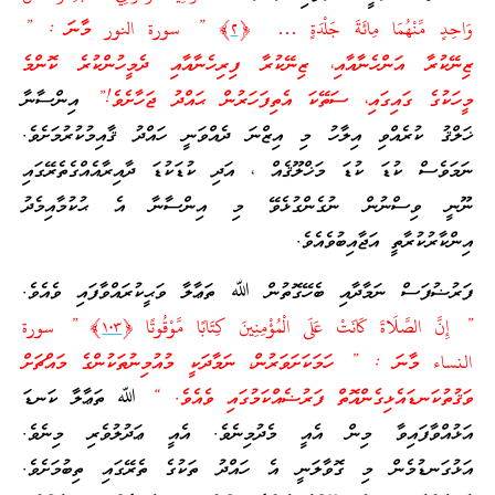
وَاحِدٍ مِّنْهُمَا مِائَةَ جَلْدَةٍ … ﴿
٢
﴾ ” سورة النور މާނަ : ”
ޒިނޭކުރާ އަންހެނާއާއި، ޒިނޭކުރާ ފިރިހެނާއާއި ދެމީހުންކުރެ ކޮންމެ
މީހަކުގެ ގައިގައި، ސަތޭކަ އެތިފަހަރުން ޙައްދު ޖަހާށެވެ!”
އިންސާނާ
ޚަލްޤު ކުރެއްވި އިލާހު މި އިޒްނަ ދެއްވަނީ ހައްދު ޤާއިމުކުރުމަށެވެ.
ނަމަވެސް ކުޑަ ކުޑަ މަޚްލޫޤެއް ، އަދި ކުޑަކުޑަ ދާއިރާއެއްގެތެރޭގައި
ނޫނީ ވިސްނުން ނުގެންގުޅެވޭ މި އިންސާނާ އެ ޙުކުމާއިމެދު
އިންކާރުކުރާތީ އަޖާއިބުވެއެވެ.
ފަރުޟުފަސް ނަމާދާއި ބެހޭގޮތުން ﷲ ތަޢާލާ ވަޙީކުރައްވާފައި ވެއެވެ.
” إِنَّ الصَّلَاةَ كَانَتْ عَلَى الْمُؤْمِنِينَ كِتَابًا مَّوْقُوتًا ﴿
١٠٣
﴾ ” سورة
النساء މާނަ : ” ހަމަކަށަވަރުން، ނަމާދަކީ މުއުމިނުތަކުންގެ މައްޗަށް
ވަޤުތުކަނޑައެޅިގެންއޮތް ފަރުޟެއްކަމުގައި ވެއެވެ. “
ﷲ ތަޢާލާ ކަނޑަ
އަޅުއްވާފައިވާ މިން އެއީ މެދުމިނެވެ. އެއީ ޢަދުލުވެރި މިނެވެ.
އަޅުގަނޑުމެން މި ގޮވާލަނީ އެ ހައްދު ތަކުގެ ތެރޭގައި ތިބުމަށެވެ.