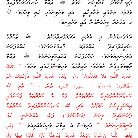
ފަތިސްނަމާދު ކުރާމީހުން ނުވަތަ ﷲ ތަޢާލާ ކަނޑައަޅުއްވާފައިވާ
ވަޤުތުގެ ތެރޭގައި ކުރާމީހާއީ ، އެއީ މެދުމިނުގައި ހުރި މީހާއެވެ. ﷲ
ގެ އަމުރަށް ކިޔަމަންވުން އެއީ މެދުމިނެވެ.
އަޅުގަނޑުމެން މި އެދެނީ އަދުލުވެރިވުމަށެވެ. ﷲ ތަޢާލާގެ
ޝަރީޢަތުގައިވާ ޙައްދުތައް ޤާއިމުކުރުމަށެވެ. ހައްދުފަހަނަ
އަޅައިނުދިޔުމަށެވެ. ހައްދުފަހަނަ އަޅައިދާމީހުންދެކެ ﷲ ތަޢާލާ
ލޯބިވެވޮޑިގެން ނުވެއެވެ. އެއިލާހުގެ ވަޙީބަސްފުޅުގައި ވެއެވެ.
” تلْكَ
حُدُودُ اللَّـهِ فَلَا تَعْتَدُوهَا ۚ وَمَن يَتَعَدَّ حُدُودَ اللَّـهِ فَأُولَـٰئِكَ هُمُ
الظَّالِمُونَ ﴿
٢٢٩
﴾ ” سورة البقرة މާނަ : ” އެއީ ﷲ
ކަނޑައަޅުއްވާފައިވާ ޙައްދުތަކެވެ. ފަހެ، އެ ޙައްދުތައް ފަހަނަޅައި
ތިޔަބައިމީހުން ނުދާށެވެ! އަދި ﷲ ކަނޑައަޅުއްވާފައިވާ ޙައްދުތައް
ފަހަނަޅައިދާ މީހުން (ދަންނާށެވެ!) ފަހެ، އެއުރެންނީ ހަމަ
އަނިޔާވެރިންނެވެ. “
އަދިވެސް އެ އިލާހު ވަޙީކުރެއްވިއެވެ.
” وَمَن
يَعْصِ اللَّـهَ وَرَ‌سُولَهُ وَيَتَعَدَّ حُدُودَهُ يُدْخِلْهُ نَارً‌ا خَالِدًا فِيهَا وَلَهُ