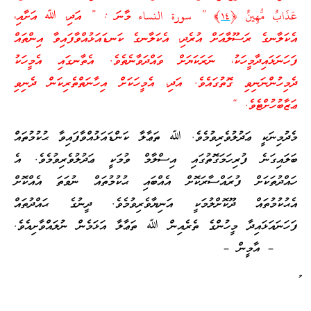
عَذَابٌ مُّهِينٌ ﴿
١٤
﴾ ” سورة النساء މާނަ : ” އަދި، ﷲ އަށާއި،
އެކަލާނގެ ރަސޫލާއަށް އުރެދި، އެކަލާނގެ ކަނޑައަޅުއްވާފައިވާ އިންތައް
ފަހަނަޅައިދާމީހަކު، ނަރަކަޔަށް ވައްދަވާނެތެވެ. އެތާނގައި އެމީހަކު
ދެމިހުންނަނިވި ގޮތުގައެވެ. އަދި، އެމީހަކަށް އިހާނަތްތެރިކަން ދެނިވި
ޢަޒާބުހުށްޓެވެ. “
މެދުމިނަކީ ޢަދުލުވެރިވުމެވެ. ﷲ ތަޢާލާ ކަންޑައަޅުއްވާފައިވާ ޙުކުމުތައް
ބަލައިގަނެ ފުރިހަމަގޮތުގައި އިސްލާމް ވުމަކީ ޢަދުލުވެރިވުމެވެ. އެ
ހައްދުތަކަށް ފުރައްސާރަކޮށް އެއްބައި ޙުކުމުތައް ނުވަތަ އެއްކޮށް
އެޙުކުމުތައް ދޫކޮށްލުމަކީ އަނިޔާވެރިވުމެވެ. ދީނުގެ ޙައްދުތައް
ފަހަނައަޅައިދާ މީހުންގެ ތެރެއިން ﷲ ތަޢާލާ އަޅަމެން ނުލައްވާށިއެވެ.
– އާމީން –
ު