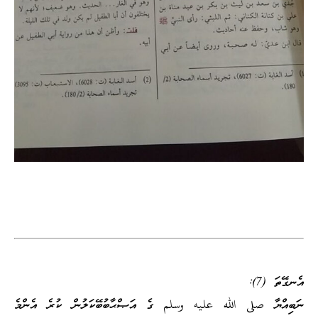
އެނގޭތަ (7):
ނަބިއްޔާ صلى الله عليه وسلم ގެ އަޞްޙާބުބޭކަލުން ކުރެ އެންމެ