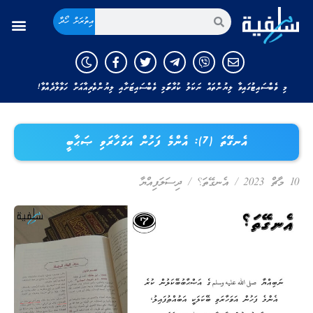
އިތުރަށް ހޯދާ
މި ވެބްސައިޓުގައިވާ ލިޔުންތައް ނަކަލު ކުރާނަމަ މި ވެބްސައިޓަށާއި ލިޔުންތެރިއާއަށް ހަވާލާދެއްވާ!
އެނގޭތަ (7): އެންމެ ފަހުން އަވަހާރަވި ޞަޙާބީ
ދިސަލަފިއްޔާ
/
އެނގޭތަ؟
/
10 މާޗް 2023