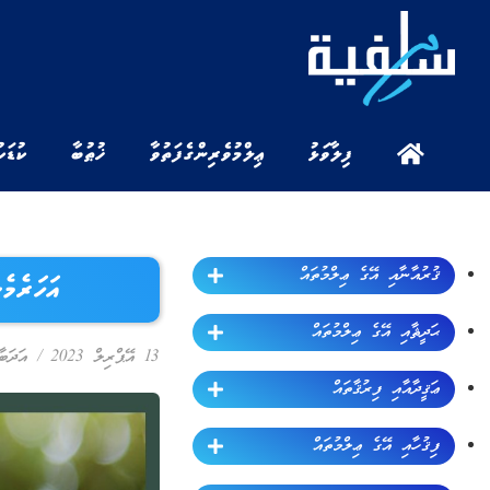
ފިލާވަޅު
ޢިލްމުވެރިންގެ ފަތުވާ
ޚުޠުބާ
ކުޑަކ
ޤުރުއާނާއި އޭގެ ޢިލްމުތައް
އަހަރެމެ
ޙަދީޘާއި އޭގެ ޢިލްމުތައް
13 އޭޕްރިލް 2023
/
އަދަބާ
ޢަޤީދާއާއި ފިރުޤާތައް
ފިޤުހާއި އޭގެ ޢިލްމުތައް