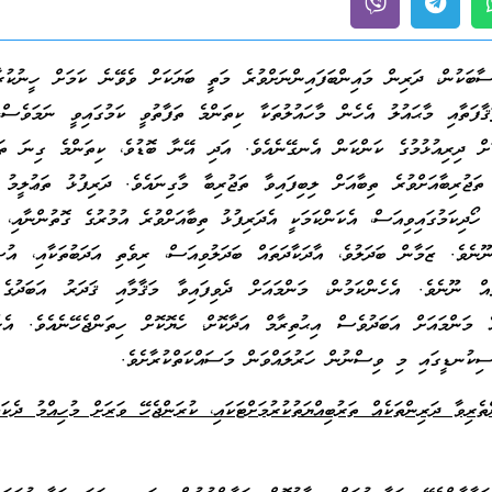
ާބަކުން، ދަރިން މައިންބަފައިންނަށްވުރެ މަތީ ބަޔަކަށް ވެވޭނެ ކަމަށް ހީނުކުރ
ޤާފަތާއި މާޙައުލު އެހެން މާހައުލުތަކާ ކިތަންމެ ތަފާތުވީ ކަމުގައިވީ ނަމަވެސް،
ަށް ދިރިއުޅުމުގެ ކަންކަން އެނގޭނެއެވެ. އަދި އޭނާ ބޮޑުވެ، ކިތަންމެ ގިނަ ތަޖ
ޖުރިބާއަށްވުރެ ތިބާއަށް ލިބިފައިވާ ތަޖުރިބާ މާގިނައެވެ. ދަރިފުޅު ތަޢުލީމު
ޯދިކަމުގައިވިއަސް، އެކަންކަމަކީ އެދަރިފުޅު ތިބާއަށްވުރެ އުމުރުގެ ގޮތުންނާއި، ދ
ނެވެ. ޒަމާން ބަދަލުވެ، އާދަކާދަތައް ބަދަލުވިއަސް، ރިވެތި އަދަބުތަކާއި، އުސޫ
އް ނޫނެވެ. އެހެންކަމުން، މަންމައަށް ދެވިފައިވާ މަޤާމާއި ޤަދަރު އަބަދުގެ 
 މަންމައަށް އަބަދުވެސް އިޙުތިރާމް އަދާކޮށް، ހެޔޮކޮށް ހިތަންޖެހޭނެއެވެ. އެހެ
ިކުނޑީގައި މި ވިސްނުން ހަރުލައްވަން މަސައްކަތްކުރާށެވެ.
ތެރިވާ ދަރިންތަކެއް ތަރުބިއްޔަތުކުރުމަށްޓަކައި، ކުރަންޖެހޭ ވަރަށް މުހިއްމު ދެކަމެ