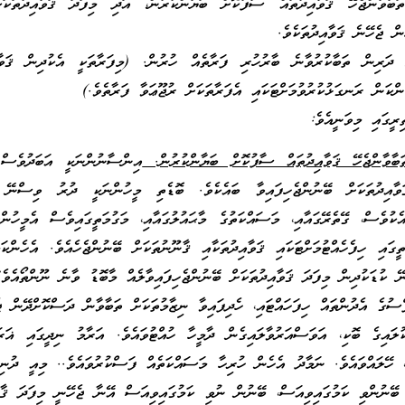
ބާވާންޖެހޭ ޤަވާއިދުތައް ސާފުކޮށް ބަޔާންކުރުން، އަދި މިފަދަ ޤަވާއިދުތަކަކ
ް ޖެހޭނެ ޤަވާއިދުތަކެވެ.
ް ދަރިން ތަބާކުރުވާނެ ބާރުހުރި ފަރާތެއް ހުރުން. (މިފަރާތަކީ އެކުދިން ޤަވާއ
ްކަން ރަނގަޅުކުރުވުމަށްޓަކައި އެފަރާތަކަށް ރުޖޫޢަވާ ފަރާތެވެ.)
ރީގައި މިވަނީއެވެ:
ބާވާންޖެހޭ ޤަވާއިދުތައް ސާފުކޮށް ބަޔާންކުރުން.
އިންސާނުންނަކީ އަބަދުވެސް 
ަވާއިދުތަކަށް ބޭނުންޖެހިފައިވާ ބައެކެވެ. ބޮޑެތި މީހުންނަކީ ދުރު ވިސްނޭ ބ
އެކުވެސް، ގޭތެރޭގައާއި، މަސައްކަތުގެ މާޙައުލުގައާއި، މަގުމަތީގައިވެސް އެމީހުން
ީގައި ހިފެހެއްޓުމަށްޓަކައި ޤަވާއިދުތަކާއި ޤާނޫނުތަކަށް ބޭނުންޖެހެއެވެ. އެހެންކަމަ
ކުޑަކުދިން މިފަދަ ޤަވާއިދުތަކަށް ބޭނުންޖެހިފައިވާލެއް މާބޮޑު ވާނެ ނޫންތޯއެވެ
ސުގެ އެދުންތައް ހިފަހައްޓައި، ހެދިފައިވާ ނިޒާމުތަކަށް ތަބާވާން ދަސްކޮށްދޭން ޖެ
ލައިގެ ބޮކި، އަވަސްއަރުވާލައިގެން ދާމީހާ ހުއްޓުވައެވެ. އަރާމު ނިދީގައި ޣަރަޤ
، ހޭލައްވައެވެ. ނަމާދު އެހެން ހުރިހާ މަސައްކަތެއް ފަސްކުރުވައެވެ.. މިއީ ދުނި
ޭނުންވި ކަމުގައިވިއަސް، ބޭނުން ނުވި ކަމުގައިވިއަސް އޭނާ ޖެހޭނީ މިފަދަ ޤާނޫ