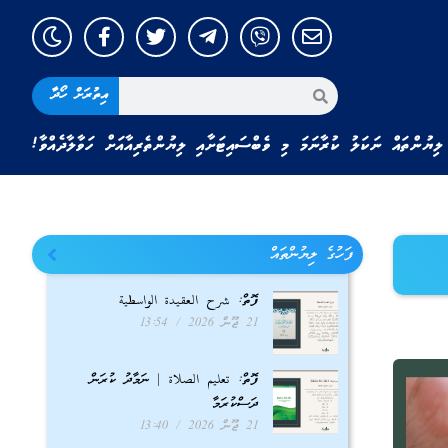
އިތުރަށް ހޯދާ
ލިޔުންތައް ނަކަލު ކުރާނަމަ މި ވެބްސައިޓަށާއި ލިޔުންތެރިއާއަށް ހަވާލާދެއްވާ!
ފަހުގެ ލިޔުންތައް
ފޮތް: شرح العقيدة الواسطية
21 ޖޫން 2026
13:54
ފޮތް: تعليم الصلاة | ނަމާދު ކުރަން
ދަސްކުރަމާ
21 ޖޫން 2026
13:40