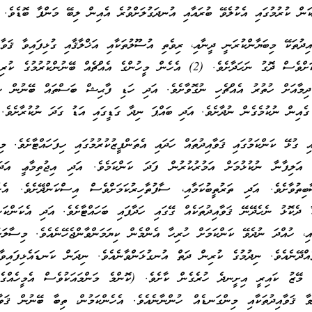
ކަން ކުރުމުގައި އެކުލެވޭ ބުރައާއި އުނދަގުލަށްވުރެ އެއިން ލިބޭ މަންފާ ބޮޑެވެ.
ިދުތަކޭ މިބަޔާންކުރަނީ ދީނާއި، ރިވެތި އުސޫލުތަކާއި އަޚްލާޤާއި ގުޅިފައިވާ ޤަވާއި
މިސާލަކަށް (1) އެއްގޮތަކަށްވެސް ދޮގު ނަހަދާށެވެ. (2) އެހެން މީހުންގެ އެއްޗެއް ބޭނުންކުރުމ
މީހުންނާ ދިމާއަށް ހުތުރު އެއްޗެހި ނުގޮވާށެވެ. އަދި ހަޑި ފާޙިޝް ބަސްތައް ބޭނުން ނު
 ގުޅޭ ކަންކަމުގައި ޤަވާއިދުތައް ހަދައި އެތަންފީޒުކުރުމުގައި ހިފަހައްޓާށެވެ. މި
 އަލިފާނާ ނުކުޅުމަށް އަމުރުކުރުން ފަދަ ކަންކަމެވެ. އަދި އިޖުތިމާޢީ އަދަބު
ބިތުވާށެވެ. އަދި ތަރުތީބުކަމާއި، ސާފުތާހިރުކަމަށްވެސް އިސްކަންދޭށެވެ. އެހެ
ކާ ދެކޮޅު ނެހެދޭނޭ ޤަވާއިދުތަކެއް ގޭގައި ހަދާފައި ބަހައްޓާށެވެ. އަދި އެކަންކަ
ާއި، ހުއްދަ ނުދެވޭ ކަންކަމަށް ހުރިހާ އެންމެން ކިޔަމަންވާންޖެހޭނެއެވެ. މިސާލަކ
ެއްދޭނެއެވެ. ނިދުމުގެ ކުރިން ދަތް އުނގުޅަންވާނެއެވެ. ނިދަން ކަނޑައެޅިފައިވާ
އި މޭޒު ކައިރީ އިށީނދެ ހުރެގެން ކާށެވެ. (ކޮންމެ މަންމައަކުވެސް އެމީހެއްގެ 
ާ ޤަވާއިދުތަކާއި މިންގަނޑެއް ހުންނާނެއެވެ. އެހެންކަމުން، ތިބާ ބޭނުން ޤަވާއ