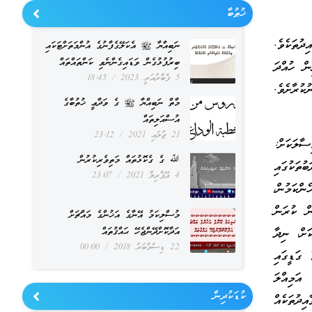
ޚުޠުބާ
ދުތަކެވެ.
ނަބިއްޔާ ﷺ އެކަލޭގެފާނުގެ އުންމަތަށްޓަކައި
ބިރުފުޅުގެން ވަޑައިގެންނެވި ކަންތައްތައް
ުގެ ކުރިން ހުއްދަ
5 ފެބްރުއަރީ 2023
18:45
ކުރާށެވެ.
މާތް ނަބިއްޔާ ﷺ ގެ ވަދާޢީ ޚުތުބާގެ
އުސްއަލިތައް
21 ޖުލައި 2021
23:12
ސާލަކަށް:
ﷲ ގެ ގެކޮޅުތައް މަތިވެރިކުރުން
ތަކުގައި
4 އޭޕްރިލް 2021
23:07
ންކަމުން،
ން ކުރަން
މުސްލިކަމު އޭނާގެ އަޚުންގެ މައްޗަށް
ަށް، ނިދާ
އަދާކޮށްދޭންޖެހޭ ޙައްޤުތައް
22 ޑިސެމްބަރު 2018
00:00
 ގަޑީގައި
އަމިއްލަ
ކުޑަކުދިން
ިދުތަކެއް