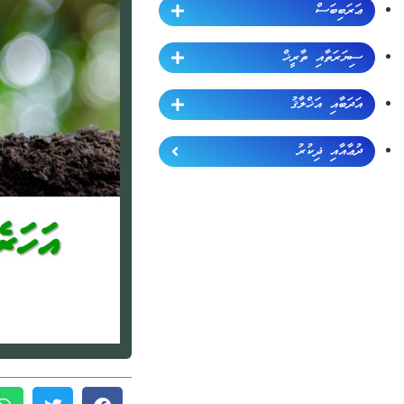
ޢަރަބިބަސް
ސިޔަރަތާއި ތާރީޚް
އަދަބާއި އަޚްލާޤު
ދުޢާއާއި ޛިކުރު