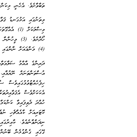
ތަބާވާށެވެ. އެހެނީ، މިކަން
މިތަނުގައި އަޅުގަނޑު ޤަވާއ
ހޯދާށެވެ. (3) 
(4) މަންމައަށް ނާންގައި ގެއިން ނުކުމެގެން ނުދާށެވެ. އަދި ބައްޕަ ނިދާ ގަޑީގައި އަޑު ގަދަ ނުކުރާށެވެ.
ދަރިންގެ އާއްމު ސަލާމަތާއި
އުސްތަންތަނަށް ނޭރުމާއި،
ހިފެހެއްޓުވުމުގައިވެސް ސާ
އެކަކަށްވެސް އެޤަވާއިދުތަ
ހުއްދަ ދެވިފައިވާ ކަންކަމ
ކޮޓަރިއަށް ކާއެއްޗެހި ނުވ
ނިދަންވާނެއެވެ. ކާއިރުގަ
ގޭގައި ގެންގުޅެން ބޭނުންވ