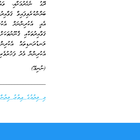
ދޮގު ނެހެދުމަށާއި، ވައ
ބަޔާންކުރެވިފައިވާ ޤަވާއި
އެއީ އެކުދިންނަށް އެކުދ
ޤަވާއިދުތަކާއި ޤާނޫނުތަކަ
ލަނޑުދަނޑިތައް އެކުދިންގ
އެކުދިންނާ މެދު ފަޚުރުވެރިވ
(ނުނިމޭ)
_________________
މި ލިޔުމުގެ އިތުރު ލިޔުންތަ