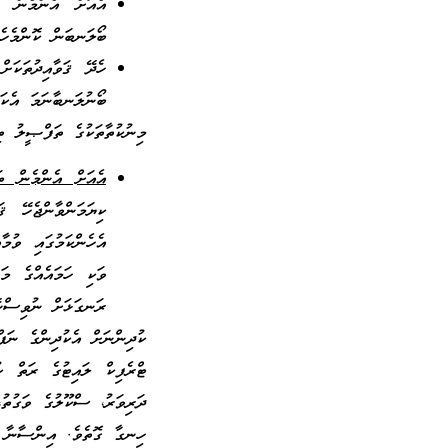
އެއަށް އެންމެން ތަ
ބޯލަނބަން ކޮންމެހެނ
ހެދޭ ޤަވާއިދުތަކަށ
ބޯނުލަނބާނަމަ އެކަނ
މިނުކުތާތަކުގެ ތަފްޞީލު ތި
އެއަށް އެންމެން ތަ
ކިޔަމަންވާންޖެހޭ ޤ
އެހެންކަމުގައި ވުމާ
ވަކި ހަމައެއްގެ މަތ
ރަނގަޅަށް ނުވިސްނޭ 
ކުދިންނަށް އެކުދިންގެ ނަފް
ޓްރެފިކް ލައިޓުގެ ރަތް ކު
ދަރިވަރު، ސްކޫލުގެ ވަގުތު
ހިނގާ ގޮތެވެ. އިންސާނާ ބ