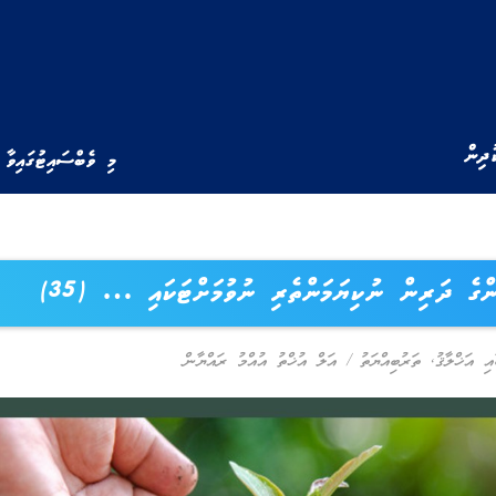
ުދިން
މި ވެބްސައިޓުގައިވާ 
ންގެ ދަރިން ނުކިޔަމަންތެރި ނުވުމަށްޓަކައި … (35)
އި އަޚްލާޤު
,
ތަރުބިއްޔަތު
/
އަލް އުޚްތު އުއްމު ރައްޔާން