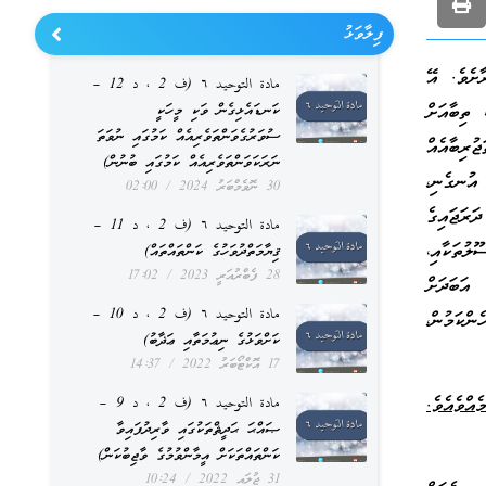
ފިލާވަޅު
ާށެވެ. އޭ
مادة التوحيد ٦ (ف 2 ، د 12 –
 ތިބާއަށް
ކަނޑައެޅިގެން ވަކި މީހަކީ
ސުވަރުގެވަންތަވެރިއެއް ކަމުގައި ނުވަތަ
ުރިބާއެއް
ނަރަކަވަންތަވެރިއެއް ކަމުގައި ބުނުން)
 އުނގެނި،
30 ނޮވެމްބަރު 2024
02:00
ަރަޖައިގެ
مادة التوحيد ٦ (ف 2 ، د 11 –
ލުތަކާއި،
ޤިޔާމަތްދުވަހުގެ ކަންތައްތައް)
28 ފެބްރުއަރީ 2023
17:02
އަބަދަށް
مادة التوحيد ٦ (ف 2 ، د 10 –
ންކަމުން،
ކަށްވަޅުގެ ނިޢުމަތާއި ޢަޛާބު)
17 އޮކްޓޯބަރު 2022
14:37
އްވެއެވެ.
مادة التوحيد ٦ (ف 2 ، د 9 –
ޞައްޙަ ޙަދީޘްތަކުގައި ވާރިދުފައިވާ
ކަންތައްތަކަށް އީމާންވުމުގެ ވާޖިބުކަން)
31 ޖުލައި 2022
10:24