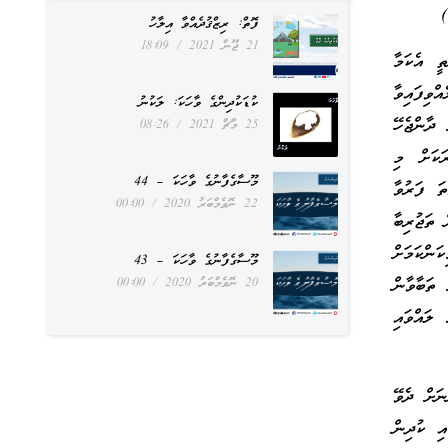
)
ފޮތް: ރިޒްޤުދެއްވާ އިލާހު
21 ޖޫން 2021
18:09
ތީ އެކަމާ
ްވިފައިވާ
ކުޑަކުދިންގެ ވާހަކަ: ލަކުނު
 ދާންޖެހޭ
25 މާޗް 2021
08:26
ަކަށް މި
މޫސާގެފާނުގެ ވާހަކަ – 44
ތަ ފަރުވާ
22 ނޮވެމްބަރު 2020
00:00
 ތަޖުރިބާ
ަންކަމަށް
މޫސާގެފާނުގެ ވާހަކަ – 43
 ތަބާވާން
20 ނޮވެމްބަރު 2020
00:00
ލައްވައި
ނަށް ދެވޭ
އި ކުދިން