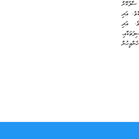
ސާފުކޮށް
ެވެ. އަދި
ވެ. އަދި
ފަތަކާއި،
ންމީހުން