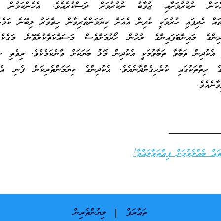
ްކަން ނުކުރުމަށާއި، ޒުވާބު ނުކުރުމަށް ދަސްކުރެއެވެ. އެހެންކަމުން، 
ދުތައް ހެދިފައި ހުރުމަކީ ކުދިން އެއަށް ކިޔަމަންތެރިވާން ހިތްވަރު ލިބޭނެ ކަމެކ
ިންގެ މައިންބަފައިންގެ ރުހުން ހޯދުމަށްވެސް މަސައްކަތްކުރެވޭނެ މަގެކެ
ށް އެކުދިން ތަބާވާ ތަބާވުމަކީ އެކުދިން މޮޅު ބަޔަކަށް ވާނެކަމެކެވެ. ރިވެތި ސި
ެ ހިތްތަކުގައި ކުރެހިގެންދާނެއެވެ. އެކުދިންގެ ކިޔަމަންތެރިކަން ފެނި އެހެ
ާނެއެވެ.
___________
އް ބެއްލެވުމަށް ފިއްތަވާލައްވާ!
ތަޢާރަފް
ލިޔުންތެރިން