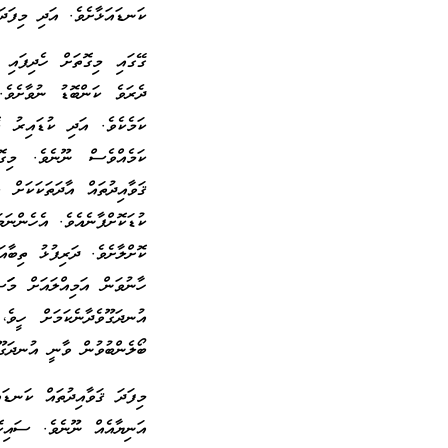
ކަނޑައަޅާށެވެ. އަދި މިފަދަ
ގޭގައި މިގޮތަށް ހެދިފައި 
ދެރަވެ ކަންބޮޑު ނުވާށެވެ.
ކަމެކެވެ. އަދި ކުޑައިރު ބ
ކަމެއްވެސް ނޫނެވެ. މިގޮ
ޤަވާއިދުތައް އާދަތަކަކަށް 
ކުޑަކޮށްފާނެއެވެ. އެހެންނަ
ކޮށްލާށެވެ. ދަރިފުޅު ތިބާއ
ހާނުވަން އަމިއްލައަށް މަަ
އުނދަގޫވެދާނެކަމަށް ހީވެ
ބޯލެންބުވުން ވާނީ އުނދަގޫ
މިފަދަ ޤަވާއިދުތައް ކަނޑައ
އަނިޔާއެއް ނޫނެވެ. ސައިކޮ