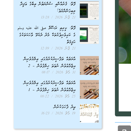
ފޮތް: ޤުރުއާނާއި ސުންނަތުން ތިބާގެ ޢަޤީދާ
ލިބިގަންނާށެވެ!
21 ޖޫން 2026
13:28
ފޮތް: ކީރިތި ރަސޫލާ صلى الله عليه وسلم
ގެ ކައިވެނިފުޅުތަކާ މެދު ދެކެވޭ ވާހަކަތަކުގެ
ޙަޤީޤަތް
21 ޖޫން 2026
12:39
އާޔަތެއް ތަފްސީރުކުރުމުގައި ޢިލްމުވެރިން
އިޖްމާޢުވުން ނުވަތަ ޚިލާފުވުން – 2
31 މާޗް 2026
08:17
އާޔަތެއް ތަފްސީރުކުރުމުގައި ޢިލްމުވެރިން
އިޖްމާޢުވުން ނުވަތަ ޚިލާފުވުން – 1
25 މާޗް 2026
08:22
ޢީދު ފާހަގަކުރުން
19 މާޗް 2026
16:23