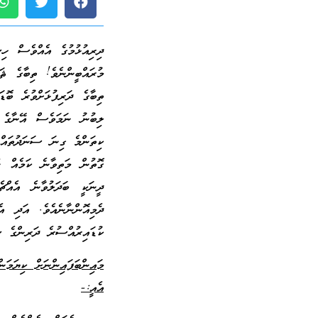
ދިރިއުޅުމުގެ އެއްވެސް ހިސ
މުރައްބީންނެވެ! ތިބާގެ ޘަ
ތިބާގެ ދަރިފުޅަށްވުރެ ބޮޑ
ލިބުނު ނަމަވެސް އޭނާގެ ތަ
ކިތަންމެ ގިނަ ސަނަދުތައް ހ
ގޮތުން މަތިވާނެ ކަމެއް ނޫ
ދީނަކީ ބަދަލުވާނެ އެއްޗެ
ދެމިއޮންނާނެއެވެ. އަދި އެ
ކުޑައިރުއްސުރެ ދަރިންގެ ސ
މައިންބަފައިންނަށް ކިޔަމަން
އެއީ:-