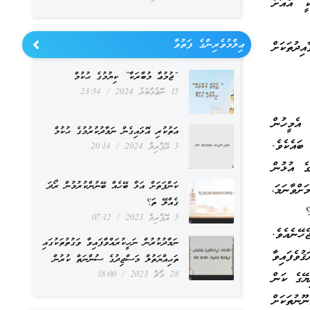
ީ އެއަށް
ޢިލްމުވެރިންގެ ފަތުވާ
ިދުތަކަށް
“ޖުމުޢާ މުބާރަކާ” ކިޔުމުގެ ޙުކުމް
15 ނޮވެމްބަރު 2024
23:54
އެމީހުން
އަތުކުރި އޮޅައިގެން ނަމާދުކުރުމުގެ ޙުކުމް
ައެކެވެ.
3 އޭޕްރިލް 2024
20:14
ގެ އުޅުން
ކަންފަތަށް އަޅާ ބޭހެއް ބޭނުންކުރުމުން ރޯދަ
ށްވާނަމަ،
ގެއްލޭ ތަ؟
؟
5 އޭޕްރިލް 2023
07:12
ހޭނެއެވެ.
ނަމާދުކުރުން ނަހީކުރައްވާފައިވާ ވަގުތުތަކުގައި
ުވެފައިވާ
ތަޙިއްޔަތުލް މަސްޖިދުގެ ސުންނަތް ކުރުން
28 މާޗް 2023
18:00
ޔޭގެ ކަން
ނުތަކަށް