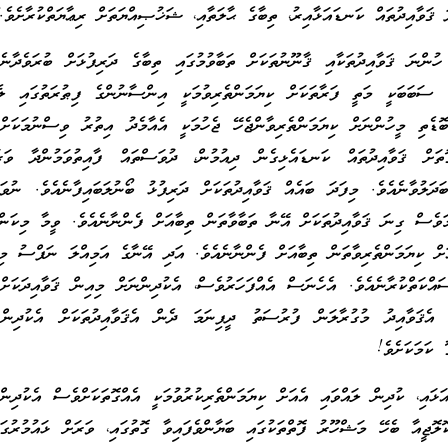
 ޤަވާއިދުތައް ކަނޑައަޅާއިރު، ތިބާގެ ޙާލަތާއި، ޝަޚުޞިއްޔަތަށް ރިޢާޔަތްކުރާށެވެ.
ހުންނަ ޤަވާއިދުތަކާއި ޤާނޫނުތަކަށް ތަބާވުމުގައި ތިބާގެ ދަރިފުޅަށް ބުރަވެދާނެ
 ސަބަބަކީ މަތީ ފަރާތަކަށް ކިޔަމަންތެރިވުމަކީ އިންސާނުންގެ ފިޠުރަތުގައި ލެއ
ޮޑެތި މީހުންނަށް ކިޔަމަންތެރިވާންޖެހޭ ޖެހުމަކީ އެއާމެދު އިތުރު ވިސްނުމަކަށް
ތަށް ޤަވާއިދުތައް ކަނޑައެޅިގެން ދިއުމުން، ދުވަސްތައް ފާއިތުވަމުންދާ ވަރ
ބަދަލުވާނެއެވެ. މިފަދަ ބައެއް ޤަވާއިދުތަކަށް ދަރިފުޅު ބޯނުލަބައިފާނެއެވެ. ނުވަ
މަވެސް ގިނަ ޤަވާއިދުތަކަށް އޭނާ ތަބާވާތަން ތިބާއަށް ފެންނާނެއެވެ. ވީމާ މިކަން
ަށް ކިޔަމަންތެރިވާތަން ތިބާއަށް ފެންނާނެއެވެ. އަދި އޭނާގެ އަމިއްލަ ނަފްސު މިކ
ސައްކަތްކުރާނެއެވެ. އެހެނަސް އެއްފަހަރުވެސް، އެކުދިންނަށް މިއިން ޤަވާއިދަކަށް
، އެޤަވާއިދު މުގުރާލަން ފުރުސަތު ދީފިނަމަ ދެން އެޤަވާއިދުތަކަށް އެކުދިން 
 ކަމަކަށެވެ!
ަޅައި، ކުދިން ލައްވައި އެއަށް ކިޔަމަންތެރިކުރުވުމަކީ އެއްގޮތަކަށްވެސް އެކުދިން
ލޮޖީއާ ބެހޭ މަޝްހޫރު ފޮތްތަކުގައި ބަޔާންވެފައިވާ ގޮތުގައި، ވަރަށް ޅައުމުރުގަ