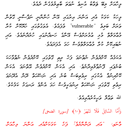
މީހާއަށް ލިބޭ ޘަވާބު އުނިވެ ނުވަތަ ބާޠިލުވެގެން ދެއެވެ.
މީހަކު ކަމަކު އެދި އަންނަ އިރުގައި އޭނާ ހުންނާނީ ނަފްސާނީ ގޮތުން
ވަރަށް ބަލިވެ “vulnerable” ވެފައެވެ. އެވަގުތުގައި ހެޔޮކޮށް ކުރާ
މުޢާމަލާތް މުޅި ޢުމުރަށްވެސް އޭނާގެ ހަނދާނުގައި ހުރެދާނެއެވެ. އަދި
ނުބައިކޮށް ކުރާ މުޢާމަލާތްވެސް ހަމަ އެފަދައެވެ.
އެކަމެއް ކޮށްދެވެން ނެތްނަމަ ފަހެ ރީތި ގޮތުގައި ކޮށްދެވެން ނެތްވާހަކަ
ބުނެފައި ފޮނުވާލެވިދާނެވެ. އަދި އެކަން ކޮށްދެވެން އޮތްނަމަ އެކަން
ކޮށްދިނުމާ އެކުގައި ރިވެތިބަސް ބުނެ އަދި ނަސޭޙަތް ދޭން އެދޭނަމަ
ރިވެތި ގޮތުގައި ނަސޭޙަތް ދިނުމަކީވެސް ހަމަ އެންމެ ރަނގަޅު ކަމެކެވެ.
ﷲ ތަޢާލާ ވަޙީކުރެއްވިއެވެ.
وَأَمَّا السَّائِلَ فَلَا تَنْهَرْ ‎﴿١٠﴾ [سورة الضحى]
މާނައީ: “އަދި ދަންނާށެވެ! ފަހެ ކަމަކަށްއެދި އަންނަ މީހާއަށް،