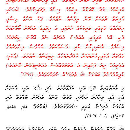
ޞަދަޤާތްތައް ބާޠިލު ނުކުރާ ހުށިކަމެވެ! އެއީ މީހުންނަށް ދެއްކުމަށްޓަކައި
އެމީހެއްގެ މުދާ ހޭދަކުރާ މީހެއްގެ މިސާލު ފަދައިންނެވެ. ﷲއަށާއި
އާޚިރަތް ދުވަހަށް އޭނާ އީމާނެއް ނުވެއެވެ. ފަހެ އޭނާގެ މިސާލީ،
ހިލަޔެއްގެ މަތީގައި ވެލިތަކެއް ހުށްޓައި އެ ހިލައިގެ މައްޗަށް ބޯވާރޭއެއް
ވެހި، އޭގެ މަތީގައި އެއްވެސް އެއްޗެއް ނެތް އޮމާން، ހިލަޔެއްގެ
މިސާލެވެ. އެބައިމީހުން ކުރި މަސައްކަތުގެ އެއްވެސް މިންވަރެއްގެ
މައްޗަށް އެބައިމީހުންނަކަށް ކުޅަދާނަކަމެއް ލިބިގެނެއް ނުވެއެވެ. (އެބަހީ:
އެވެލިތައް ދިޔަ ފަދައިން އެ ޢަމަލުތައްވެސް ގެއްލެނިވެގެން ދާނެއެވެ.)
ކާފިރުވެގެންވާ ބަޔަކަށް ﷲ ތެދުމަގެއް ނުދައްކަވައެވެ. (264)” ‏
މި އާޔަތުގައިވާ المَنِّ އަކީ: ކަލަގޮވުމެވެ. އަދި الأَذَىٰ އަކީ: އެކަމަށް
އެދި އައި މީހާއަށް އެއްޗެހި ގޮވުމާ، އޭނާގެ މައްޗަށް ބޮޑާވުމާ އަދި
އެކަމަށް އެދިގެން އައީތީ ޝަކުވާކުރުމެވެ. [ބައްލަވާ: فتح القدير
للشوكاني (1 / 326)]
ﷲ ތަޢާލާ އަޅަމެން އެންމެން މިފަދަ ނުބައި ކަންކަމުން ދުރުކުރައްވާ