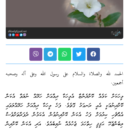
الحمد لله والصلاة والسلام على رسول الله وعلى آله وصحبه
أجمعين.
މީހަކަށް ކަމެއް ކޮށްދެންޏާ އެމީހަކާ ދިމާއަށް ހަޅޭއް ނުލަވާ އެކަން
ކޮށްދިނުމަކީ އެއީ ރަނގަޅު ގޮތެވެ. ފަހެ މީހަކާ ދިމާއަށް ހަޅޭއްލަވައި
އެއްޗެހި ކިޔުމަށް ފަހު އެކަން ކޮށްދިނުމުން އެކަމުން ދެފަރާތަށްވެސް
ލިބެންޖެހޭ ޙަޤީޤީ ހިތްހަމަ ޖެހުމެއް ނުލިބެއެވެ. އަދި އެކަން ކޮށްދިން