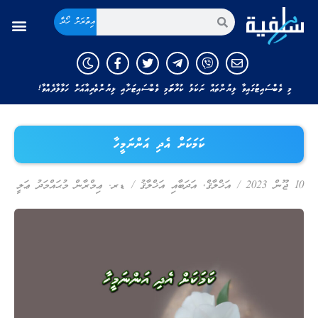
އިތުރަށް ހޯދާ
މި ވެބްސައިޓުގައިވާ ލިޔުންތައް ނަކަލު ކުރާނަމަ މި ވެބްސައިޓަށާއި ލިޔުންތެރިއާއަށް ހަވާލާދެއްވާ!
ކަމަކަށް އެދި އަންނަމީހާ
10 ޖޫން 2023
/
އަޚްލާޤް
,
އަދަބާއި އަޚްލާޤު
/
ޑރ. ޢިމްރާން މުޙައްމަދު ޢަލީ