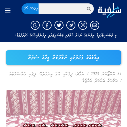
އިތުރަށް ހޯދާ
މި ވެބްސައިޓުގައިވާ ލިޔުންތައް ނަކަލު ކުރާނަމަ މި ވެބްސައިޓަށާއި ލިޔުންތެރިއާއަށް ހަވާލާދެއްވާ!
އިމާމެއްގެ ފަހަތުގައި ނަމާދުކުރާ މީހާގެ ސުތުރާ
31 އޮކްޓޯބަރު 2023
/
ނަމާދު
,
ފިޤުހާއި އޭގެ ޢިލްމުތައް
,
ފިޤުހީ މައްސަލަތައް
/
އަލްއަޚް އަޙުމަދު ޢައްޒާމު