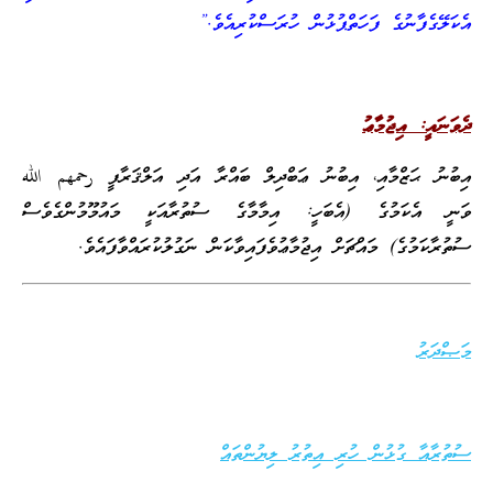
އެކަލޭގެފާނުގެ ފަހަތްޕުޅުން ހުރަސްކުރިއެވެ.”
ދެވަނައީ: އިޖުމާޢު
އިބުނު ޙަޒްމާއި، އިބުނު ޢަބްދިލް ބައްރާ އަދި އަލްޤަރާފީ رحمهم الله
ވަނީ އެކަމުގެ (އެބަހީ: އިމާމާގެ ސުތުރާއަކީ މައުމޫމުންގެވެސް
ސުތުރާކަމުގެ) މައްޗަށް އިޖުމާޢުވެފައިވާކަން ނަގުލުކުރައްވާފައެވެ.
މަޞްދަރު
ސުތުރާއާ ގުޅުން ހުރި އިތުރު ލިޔުންތައް