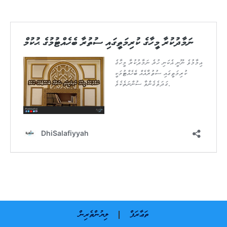
ތަޢާރަފް
ލިޔުންތެރިން