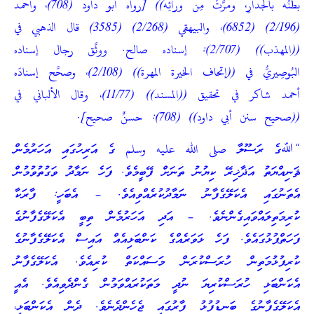
بطنُه بالجدارِ، ومرَّتْ مِن ورائِه)) [رواه أبو داود (708)، وأحمد
(2/196) (6852)، والبيهقي (2/268) (3585) قال الذهبي في
((المهذب)) (2/707): إسناده صالح. ووثَّق رجال إسناده
البُوصِيريُّ في ((إتحاف الخيرة المهرة)) (2/108)، وصحَّح إسنادَه
أحمد شاكر في تحقيق ((المسند)) (11/77)، وقال الألباني في
((صحيح سنن أبي داود)) (708): حسنٌ صحيح].
“ﷲގެ ރަސޫލާ صلى الله عليه وسلم ގެ އަރިހުގައި އަހަރުމެން
ޘަނިއްޔަތު އަޛާޚިރޭ ކިޔުނު ތަނަށް ފޭބީމެވެ. ފަހެ ނަމާދު ވަގުތުވުމުން
އެތަނުގައި އެކަލޭގެފާނު ނަމާދުކުރެއްވިއެވެ. – އެބަހީ: ފާރަކާ
ކުރިމަތިލައްވައިގެންނެވެ. – އަދި އަހަރުމެން ތިބީ އެކަލޭގެފާނުގެ
ފަހަތްޕުޅުގައެވެ. ފަހެ ޅަވަރެއްގެ ކަންބަޅިއެއް އައިސް އެކަލޭގެފާނުގެ
ކުރިފުޅުމަތިން ހުރަސްކުރަން މަސައްކަތް ކުރިއެވެ. އެކަލޭގެފާނު
އެކަންބަޅި ހުރަސްކުރިޔަ ނުދީ މަތަކުރައްވަމުން ގެންދެވިއެވެ. އެއީ
އެކަލޭގެފާނުގެ ބަނޑުފުޅު ފާރުގައި ޖެހެންދެނެވެ. ދެން އެކަންބަޅި،