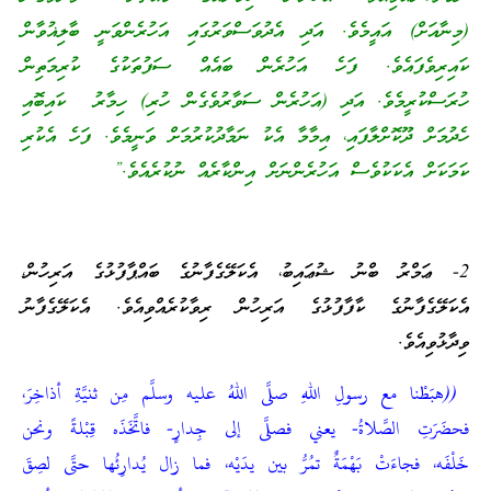
(މިނާއަށް) އައީމެވެ. އަދި އެދުވަސްވަރުގައި އަހުރެންވަނީ ބާލިޣުވާން
ކައިރިވެފައެވެ. ފަހެ އަހުރެން ބައެއް ސަފުތަކުގެ ކުރިމަތިން
ހުރަސްކުރީމެވެ. އަދި (އަހުރެން ސަވާރުވެގެން ހުރި) ހިމާރު ކައިބޮއި
ހެދުމަށް ދޫކޮށްލާފައި، އިމާމާ އެކު ނަމާދުކުރުމަށް ވަނީމެވެ. ފަހެ އެކުރި
ކަމަކަށް އެކަކުވެސް އަހުރެންނަށް އިންކާރެއް ނުކުރެއެވެ.”
2- ޢަމްރު ބްނު ޝުޢައިބު، އެކަލޭގެފާނުގެ ބައްޕާފުޅުގެ އަރިހުން،
އެކަލޭގެފާނުގެ ކާފާފުޅުގެ އަރިހުން ރިވާކުރެއްވިއެވެ. އެކަލޭގެފާނު
ވިދާޅުވިއެވެ.
((هبَطْنا مع رسولِ اللهِ صلَّى اللهُ عليه وسلَّم مِن ثنيَّةِ أذاخِرَ،
فحضَرَتِ الصَّلاةُ- يعني فصلَّى إلى جِدارٍ- فاتَّخَذَه قِبْلةً ونحن
خَلْفَه، فجاءَتْ بَهْمَةٌ تمُرُّ بين يدَيْه، فما زال يُدارِئُها حتَّى لصِقَ