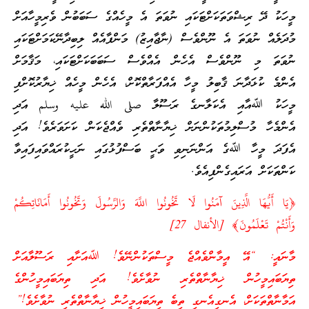
މީހަކު ދޭ ރިޝްވަތަކަށްޓަކައި ނުވަތަ އެ މީހެއްގެ ސަބަބުން ވެރިމީހާއަށް
މުދަލެއް ނުވަތަ އެ ނޫންވެސް (ނާޖާއިޒު) މަންފާއެއް ލިބިދާނޭކަމަށްޓަކައި
ނުވަތަ މި ނޫންވެސް އެހެން އެއްވެސް ސަބަބަކަށްޓަކައި، މަޤާމަށް
އެންމެ ކުޅަދާނަ ޤާބިލު މީހާ އެއްފަރާތްކޮށް، އެހެން މީހެއް ޚިޔާރުކޮށްފި
މީހަކު ﷲއާއި އެކަލާނގެ ރަސޫލާ صلى الله عليه وسلم އަދި
އެންމެހާ މުސްލިމުތަކުންނަށް ޚިޔާނާތްތެރި ވެއްޖެކަން ކަށަވަރެވެ! އަދި
އެފަދަ މީހާ ﷲގެ އަންނަނިވި ވަޙީ ބަސްފުޅުގައި ނަހީކުރައްވައިފައިވާ
ކަންތަކަށް އަރައިގެންފިއެވެ.
﴿يَا أَيُّهَا الَّذِينَ آمَنُوا لَا تَخُونُوا اللَّهَ وَالرَّسُولَ وَتَخُونُوا أَمَانَاتِكُمْ
وَأَنْتُمْ تَعْلَمُونَ﴾ [الأنفال 27]
މާނައީ: “އޭ އީމާންވެއްޖެ މީސްތަކުންނޭވެ! ﷲއަށާއި ރަސޫލާއަށް
ތިޔަބައިމީހުން ޚިޔާނާތްތެރި ނުވާށެވެ! އަދި ތިޔަބައިމީހުންގެ
އަމާނާތްތަކަށް، އެނގިއެނގި ތިބެ ތިޔަބައިމީހުން ޚިޔާނާތްތެރި ނުވާށެވެ!”