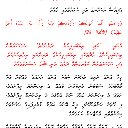
އަދިވެސް އެކަލާނގެ ވަޙީ ކުރައްވާފައި ވެއެވެ.
﴿وَاعْلَمُوا أَنَّمَا أَمْوَالُكُمْ وَأَوْلَادُكُمْ فِتْنَةٌ وَأَنَّ اللَّهَ عِنْدَهُ أَجْرٌ
عَظِيمٌ﴾ [الأنفال 28]
މާނައީ: “އަދި ތިޔަބައިމީހުން ދަންނާށެވެ! ހަމަކަށަވަރުން
ތިޔަބައިމީހުންގެ މުދާތަކާއި ތިޔަބައިމީހުންގެ ދަރިންނަކީ އިމްތިޙާނެކެވެ.
އަދި ހަމަކަށަވަރުން ބޮޑުވެގެންވާ ދަރުމަ ވަނީ ﷲގެ ޙަޟުރަތުގައެވެ.”
މީހާ އޭނާގެ ދަރީގެ މައްޗަށް ނުވަތަ އޭނާގެ އަޅެއްގެ މައްޗަށް އޮތް
ލޯތްބެއްގެ ސަބަބުން ވެރިކަމުން ބައެއް އެ މީހުންނަށް ދީފާނެއެވެ.
ނުވަތަ އެ މީހުންނަށް ޙައްޤު ނޫން އެއްޗެއް އެ މީހުންނަށް ދީފާނެއެވެ.
މި ގޮތަށް ކަންތައްކޮށްފި މީހާ އޭނާއާ ޙަވާލު ކުރެވިފައިވާ އަމާނާތަށް
ޚިޔާނާތްތެރި ވެއްޖެކަން ކަށަވަރެވެ.
ހަމަ މި ގޮތަށް އޭނާގެ މުދަލުގެ މައްޗަށް އޭނާގެ ކިބައިގައިވާ ލޯތްބަކުން