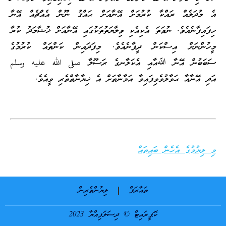
އެ މުދަލެއް ރައްކާ ކުރުމަށް އޭނާއަށް ޙައްޤު ނޫން އެއްޗެއް އޭނާ
ހިފައިފާނެއެވެ. ނުވަތަ އެކިއެކި ވިލާޔަތުތަކުގައި އޭނާއަށް ޚުޝާމަދު ކުރާ
މީހުންނަށް އިސްކަން ދީފާނެއެވެ. މިފަދައިން ކަންތައް ކުރުމުގެ
ސަބަބުން އޭނާ ﷲއާއި އެކަލާނގެ ރަސޫލާ صلى الله عليه وسلم
އަދި އޭނާއާ ޙަވާލުވެވިފައިވާ އަމާނާތަށް އެ ޚިޔާނާތްތެރި ވީއެވެ.
މި ލިޔުމުގެ އެހެން ބައިތައް
ތަޢާރަފް
ލިޔުންތެރިން
ކޮޕީރައިޓް © ދިސަލަފިއްޔާ 2023