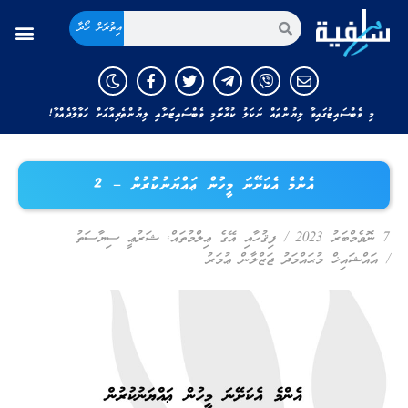
އިތުރަށް ހޯދާ
މި ވެބްސައިޓުގައިވާ ލިޔުންތައް ނަކަލު ކުރާނަމަ މި ވެބްސައިޓަށާއި ލިޔުންތެރިއާއަށް ހަވާލާދެއްވާ!
އެންމެ އެކަށޭނަ މީހުން ޢައްޔަނުކުރުން – 2
7 ނޮވެމްބަރު 2023
/
ފިޤުހާއި އޭގެ ޢިލްމުތައް
,
ޝަރުޢީ ސިޔާސަތު
/
އައްޝައިޚް މުޙައްމަދު ޖަޒްލާން ޢުމަރު