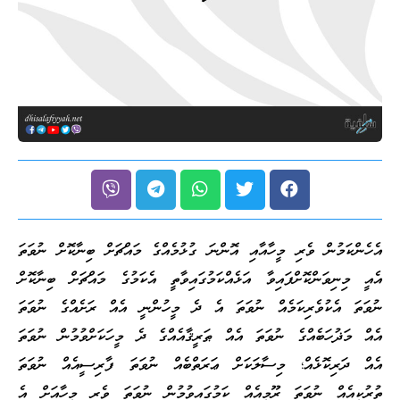
އެހެންކަމުން ވެރި މީހާއާއި އޮންނަ ގުޅުމެއްގެ މައްޗަށް ބިނާކޮށް ނުވަތަ
އެއީ މިނިވަންކޮށްފައިވާ އަޅެއްކަމުގައިވާތީ އެކަމުގެ މައްޗަށް ބިނާކޮށް
ނުވަތަ އެކުވެރިކަމެއް ނުވަތަ އެ ދެ މީހުންނީ އެއް ރަށެއްގެ ނުވަތަ
އެއް މަޛުހަބެއްގެ ނުވަތަ އެއް ޠަރީޤާއެއްގެ ދެ މީހަކަށްވުމުން ނުވަތަ
އެއް ދަރިކޮޅެއް؛ މިސާލަކަށް ޢަރަތްބެއް ނުވަތަ ފާރިސީއެއް ނުވަތަ
ތުރުކީއެއް ނުވަތަ ރޫމީއެއް ކަމުގައިވުމުން ނުވަތަ ވެރި މީހާއަށް އެ