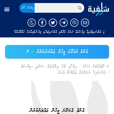
އިތުރަށް ހޯދާ
މި ވެބްސައިޓުގައިވާ ލިޔުންތައް ނަކަލު ކުރާނަމަ މި ވެބްސައިޓަށާއި ލިޔުންތެރިއާއަށް ހަވާލާދެއްވާ!
އެންމެ އެކަށޭނަ މީހުން ޢައްޔަނުކުރުން – 3
8 ނޮވެމްބަރު 2023
/
ފިޤުހާއި އޭގެ ޢިލްމުތައް
,
ޝަރުޢީ ސިޔާސަތު
/
އައްޝައިޚް މުޙައްމަދު ޖަޒްލާން ޢުމަރު