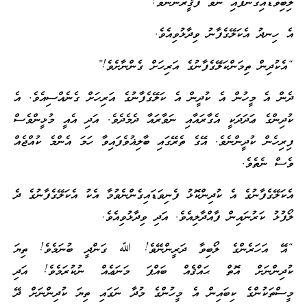
ލިބިވަޑައިގެންފައި ނުވާ ފަޤީރުންނެވެ!”
އެ ހިނދު އެކަލޭގެފާނު ވިދާޅުވިއެވެ.
“އެކުދިން ތިމަންކަލޭގެފާނުގެ އަރިހަށް ގެންނާށެވެ!”
ދެން އެ މީހުން އެ ކުދީން އެ ކަލޭގެފާނުގެ އަރިހަށް ގެނެއްސިއެވެ. އެ
ކުދިންގެ ޢަދަދަކީ އެގާރައާއި ނަވާރައާ ދެމެދެވެ. އަދި އެއީ މުޅީންވެސް
ފިރިހެން ކުދީންނެވެ. އޭގެ ތެރޭގައި ބާލިޣުވެފައިވާ ހަމަ އެންމެ ކުއްޖެއް
ވެސް ނެތެވެ.
އެކަލޭގެފާނުގެ އެ ކުދިންކޮޅު ފެނިވަޑައިގެންނެވުމާ އެކު އެކަލޭގެފާނުގެ ދެ
ލޯފުޅު ކަރުނައިން ފާއްދާލިއެވެ. އަދި ވިދާޅުވިއެވެ.
“އޭ އަހަރެންގެ ލޯބިވާ ދަރީންނޭވެ! ﷲ ގަންދީ ބުނަމެވެ! ތިޔަ
ކުދިންނަށް އޮތް ޙައްޤެއް ބައްޕަ މަނަޢެއް ނުކުރަމެވެ! އަދި
މީސްތަކުންގެ ކިބައިން އެ މީހުންގެ މުދާ ނަގައި ތިޔަ ކުދިންނަށް ދޭ