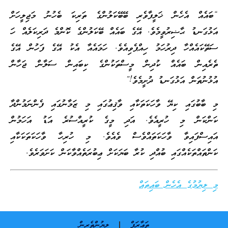
“ބައެއް އެހެން ޚަލީފާވެރި ބޭބޭކަލުންގެ ތަރިކަ ބެހުނު މަޖިލީހަށް
އަޅުގަނޑު ޙާޟިރުވީމެވެ. އޭގެ ބައެއް ބޭކަލުންގެ ކޮންމެ ދަރިކަލެއް ހަ
ސަތޭކައެއްހާ ދިރުހަމު ހިއްޕެވިއެވެ. ހަމައެއާ އެކު އޭގެ ފަހުން އޭގެ
ތެރެއިން ބައެއް ކުދިން މީސްތަކުންގެ ކިބައިން ސަލާން ޖަހާން
އުޅުނުތަން އަޅުގަނޑު ދުށީމެވެ!”
މި ބާބުގައި ކިޔޭ ވާހަކަތަކާއި ވާޤިޢުގައި މި ޒަމާނުގައި ފެންނަމުންދާ
ކަންކަން މި ހުރީއެވެ. އަދި މީގެ ކުރީއްސުރެ އަޑު އަހަމުން
އައިސްފައިވާ ވާހަކަތައްވެސް ވެއެވެ. މި ހުރިހާ ވާހަކަތަކަކާއި
ކަންތައްތަކެއްގައި ބުއްދި ކުރާ ބަޔަކަށް ޢިބުރަތެއްވާކަން ކަށަވަރެވެ.
މި ލިޔުމުގެ އެހެން ބައިތައް
ތަޢާރަފް
ލިޔުންތެރިން