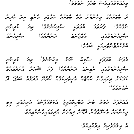
މީހެއްކަމުގައިވެސް ބައްޕަ ނުވަމެވެ!
ދެ ބާވަތެއްގެ މީހުންކުރެ އެއް ބާވަތެއް ކަމުގައި މެނުވީ ތިޔަ ކުދިން
ނުވެއެވެ. ފުރަތަމަ ބާވަތަކީ ޞާލިޙުންނެވެ! ތިޔަ ކުދީންނީ
ޞާލިޙުންކަމުގައި ވެއްޖެނަމަ ދަންނާށެވެ! ޞާލިޙުންގެ
ބެލެހެއްޓުންތެރިއަކީ ﷲއެވެ!
ދެވަނަ ބާވަތަކީ ޞާލިޙު ނޫން މީހުންނެވެ! ތިޔަ ކުދީންނީ
ޞާލިޙުންކަމުގައި ނުވިނަމަ ދަންނާށެވެ! ފަހެ ﷲއަށް އުރެދުމެއްވާ
ކަމަކަށް ތިޔައިގެން ކުއްޖެއް އެހީތެރިކަމެއް ހޯދާނޭ މުދަލެއް ބައްޕަ ދޫ
ނުކުރަމެވެ!”
އެއަށްފަހު ޢުމަރު ބުން ޢަބްދިލްޢަޒީޒު އެކަލޭގެފާނުގެ އަރިހުގައި ތިބި
މީހުންނަށް އެކަލޭގެފާނު ދޫކޮށް ދިއުމަށް އެދިވަޑައިގެންނެވިއެވެ.
އެ ޢިލްމުވެރިޔާ ވިދާޅުވިއެވެ.