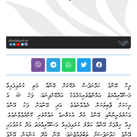
މީހާ އޭނާގެ ހަވާނަފުސާ ދެކޮޅަށް އޭނާއާ މަތި ކުރެވިފައިވާ
މަސްއޫލިއްޔަތު އަމާނާތްތެރިކަމާއެކު އަދާކޮށްފިނަމަ، ފަހެ ﷲ އެ
މީހަކަށް ޘާބިތުކަން ދެއްވާނެއެވެ. އަދި އޭނާއަށް ފަހު އޭނާގެ
އަހުލުވެރީންނާއި އޭނާގެ މުދާ އެކަލާނގެ ރައްކާތެރި ކޮށްދެއްވާނެއެވެ.
މިއާ ޚިލާފަށް އޭނާއާ ޙަވާލު ކުރެވިފައިވާ މަސްއޫލިއްޔަތު އަދާ ކުރުމުގައި
އޭނާގެ ހަވާނަފުސަށް ތަބާވެއްޖެނަމަ، އޭނާ އެދޭ ކަންކަން އޭނާގެ