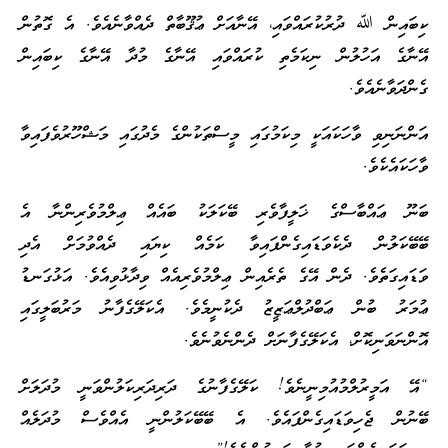
ކިބައިން ﷲ ދުރުކުރައްވައި، އޭނާއަށް ޢުޤޫބާތް ދެއްވާނެއެވެ. އެ ގޮތުން
އޭނާގެ އަހުލުން ނިކަމެތި ކުރައްވައި އޭނާގެ މުދާ އޭނާގެ ކިބައިން
ގެންދަވާނެއެވެ.
އަންނަނިވި ވާހަކައަކީ މިކަމުގައި މީސްތަކުންގެ މެދުގައި މަޝްހޫރުވެފައިވާ
ވާހަކައެކެވެ.
ބަނޫ ޢައްބާސްގެ ޚަލީފާވެރި ބޭކަލަކު ބައެއް ޢިލްމުވެރިންނާ އެ
ބޭބޭކަލުން ދެކެވަޑައިގެންފައިވާ ކަމެއް ކިޔައި ދެއްވުމަށް އެދި
ވަޑައިގަތެވެ. ދެން އޭގެ ތެރެއިން ޢިލްމުވެރިއެއް ވިދާޅުވިއެވެ. އަޅުގަނޑު
ޢުމަރު ބުން ޢަބްދުލްޢަޒީޒު ދެކުނީމެވެ. އެކަލޭގެފާނު މަރުބަލީގައި
އޮންނަވަނިކޮށް، އެކަލޭގެފާނަށް ދެންނެވުނެވެ.
“އޭ އަމީރުލްމުއުމިނީނެވެ! ކަލޭގެފާނުގެ ދަރިދަރިކަލުންވަނީ މުދަލަށް
ބޭނުން ޖެހިވަޑައިގެންފައެވެ. އެ ބޭބޭކަލުންނީ އެއްވެސް މުދަލެއް