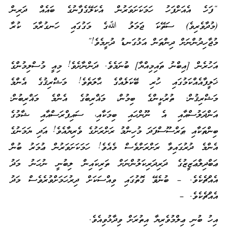
“ފަހެ އެއަށްފަހު ހަމަކަށަވަރުން އެކަލޭގެފާނުގެ ބައެއް ދަރިން
(މުދާވެރިވެ) ސަތޭކަ ޖަމަލު ﷲގެ މަގުގައި ހަނގުރާމަ ކުރާ
މުޖާހިދުންނަށް ދިންތަން އަޅުގަނޑު ދުށީމެވެ!”
އަހުރެން [އިބްނު ތައިމިއްޔާ] ބުނަމެވެ. ދަންނާށެވެ! މިއީ މުސްލިމުންގެ
ޚަލީފާއެއްކަމުގައި ހުރި ބޭކަލެއްގެ ޙާލަތެވެ! މަޝްރިޤުގެ އެންމެ
މަޝްރިޤުން؛ ތުރުކީންގެ ބިމުން، މަޣްރިބުގެ އެންމެ މަޣްރިބުން؛
އަންދަލުސްއާއި އެ ނޫންހައި ބިމަކާއި، ސައިޕްރަސްއާއި ޝާމުގެ
ބިންތަކާއި ޠަރްސޫސްފަދަ މުހިންމު ރަށްރަށުގެ ވެރިޔާއެވެ! އަދި ޔަމަނުގެ
އެންމެ ދުރުގައިވާ ރަށްރަށްވެސް މެއެވެ! ހަމަކަށަވަރުން ޢުމަރު ބުން
ޢަބްދިލްޢަޒީޒުގެ ދަރިދަރިކަލުންނަށް ތަރިކައިން ލިބުނީ ނުހަނު މަދު
އެއްޗެކެވެ. – ބުނެވޭ ގޮތުގައި ވިއްސަކަށް ދިރުހަމަށްވުރެވެސް މަދު
އެއްޗެކެވެ. –
އިހު ބުނި ޢިލްމުވެރިޔާ އިތުރަށް ވިދާޅުވިއެވެ.